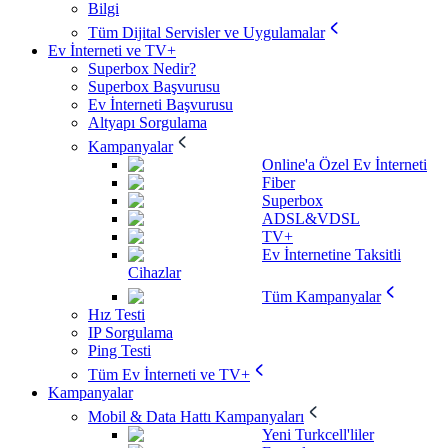
Bilgi
Tüm Dijital Servisler ve Uygulamalar
Ev İnterneti ve TV+
Superbox Nedir?
Superbox Başvurusu
Ev İnterneti Başvurusu
Altyapı Sorgulama
Kampanyalar
Online'a Özel Ev İnterneti
Fiber
Superbox
ADSL&VDSL
TV+
Ev İnternetine Taksitli
Cihazlar
Tüm Kampanyalar
Hız Testi
IP Sorgulama
Ping Testi
Tüm Ev İnterneti ve TV+
Kampanyalar
Mobil & Data Hattı Kampanyaları
Yeni Turkcell'liler