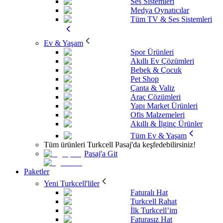
Ses Sistemleri
Medya Oynatıcılar
Tüm TV & Ses Sistemleri
Ev & Yaşam
Spor Ürünleri
Akıllı Ev Çözümleri
Bebek & Çocuk
Pet Shop
Çanta & Valiz
Araç Çözümleri
Yapı Market Ürünleri
Ofis Malzemeleri
Akıllı & İlginç Ürünler
Tüm Ev & Yaşam
Tüm ürünleri Turkcell Pasaj'da keşfedebilirsiniz!
Pasaj'a Git
Paketler
Yeni Turkcell'liler
Faturalı Hat
Turkcell Rahat
İlk Turkcell’im
Faturasız Hat