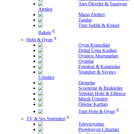
Ateş Ölçerler & Tansiyon
Aletleri
Masaj Aletleri
Tartılar
Tüm Sağlık & Kişisel
Bakım
Hobi & Oyun
Oyun Konsolları
Dijital Ürün Kodları
Oyuncu Aksesuarları
Oyunlar
Fotoğraf & Kameralar
Youtuber & Yayıncı
Ürünleri
Dronelar
Scooterlar & Bisikletler
Yetişkin Hobi & Eğlence
Müzik Ürünleri
Ödeme Kartları
Tüm Hobi & Oyun
TV & Ses Sistemleri
Televizyonlar
Projeksiyon Cihazları