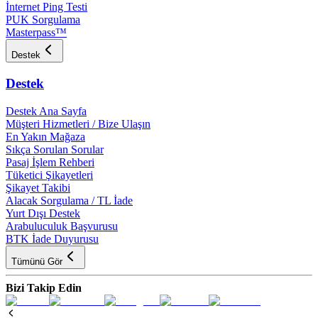
İnternet Ping Testi
PUK Sorgulama
Masterpass™
Destek
Destek
Destek Ana Sayfa
Müşteri Hizmetleri / Bize Ulaşın
En Yakın Mağaza
Sıkça Sorulan Sorular
Pasaj İşlem Rehberi
Tüketici Şikayetleri
Şikayet Takibi
Alacak Sorgulama / TL İade
Yurt Dışı Destek
Arabuluculuk Başvurusu
BTK İade Duyurusu
Tümünü Gör
Bizi Takip Edin