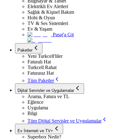
Bilgisayar & Tablet
Elektrikli Ev Aletleri
Sağlık & Kişisel Bakım
Hobi & Oyun
TV & Ses Sistemleri
Ev & Yaşam
Pasaj'a Git
Paketler
Yeni Turkcell'liler
Faturalı Hat
Turkcell Rahat
Faturasız Hat
Tüm Paketler
Dijital Servisler ve Uygulamalar
Arama, Fatura ve TL
Eğlence
Uygulama
Bilgi
Tüm Dijital Servisler ve Uygulamalar
Ev İnterneti ve TV+
Superbox Nedir?