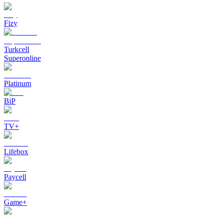
Fizy
Turkcell
Superonline
Platinum
BiP
TV+
Lifebox
Paycell
Game+