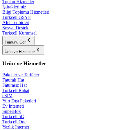
Toptan Hizmetler
İştiraklerimiz
Bilgi Toplumu Hizmetleri
Turkcell GSYF
Afet Tedbirleri
Sosyal Destek
Turkcell Kurumsal
Tümünü Gör
Ürün ve Hizmetler
Ürün ve Hizmetler
Paketler ve Tarifeler
Faturalı Hat
Faturasız Hat
Turkcell Rahat
eSIM
Yurt Dışı Paketleri
Ev İnterneti
SuperBox
Turkcell 5G
Turkcell One
Yazlık İnternet