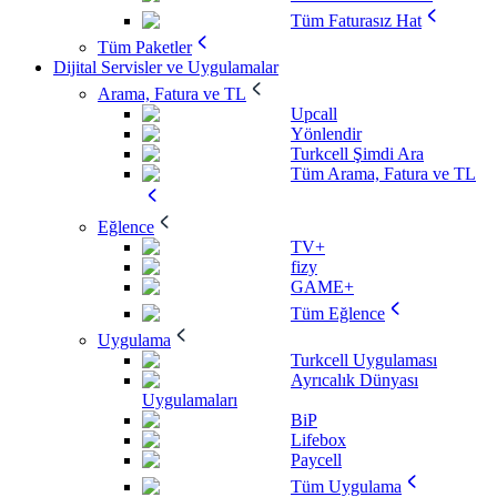
Tüm Faturasız Hat
Tüm Paketler
Dijital Servisler ve Uygulamalar
Arama, Fatura ve TL
Upcall
Yönlendir
Turkcell Şimdi Ara
Tüm Arama, Fatura ve TL
Eğlence
TV+
fizy
GAME+
Tüm Eğlence
Uygulama
Turkcell Uygulaması
Ayrıcalık Dünyası
Uygulamaları
BiP
Lifebox
Paycell
Tüm Uygulama