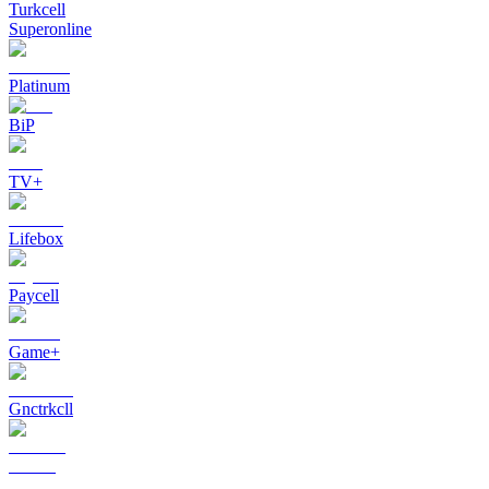
Turkcell
Superonline
Platinum
BiP
TV+
Lifebox
Paycell
Game+
Gnctrkcll