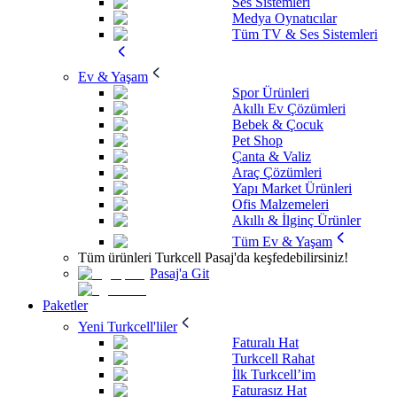
Ses Sistemleri
Medya Oynatıcılar
Tüm TV & Ses Sistemleri
Ev & Yaşam
Spor Ürünleri
Akıllı Ev Çözümleri
Bebek & Çocuk
Pet Shop
Çanta & Valiz
Araç Çözümleri
Yapı Market Ürünleri
Ofis Malzemeleri
Akıllı & İlginç Ürünler
Tüm Ev & Yaşam
Tüm ürünleri Turkcell Pasaj'da keşfedebilirsiniz!
Pasaj'a Git
Paketler
Yeni Turkcell'liler
Faturalı Hat
Turkcell Rahat
İlk Turkcell’im
Faturasız Hat