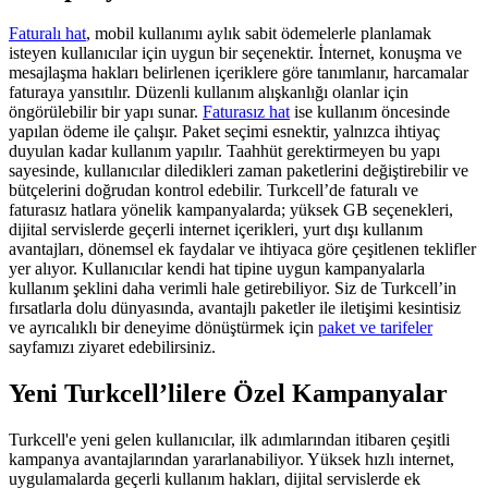
Faturalı hat
, mobil kullanımı aylık sabit ödemelerle planlamak
isteyen kullanıcılar için uygun bir seçenektir. İnternet, konuşma ve
mesajlaşma hakları belirlenen içeriklere göre tanımlanır, harcamalar
faturaya yansıtılır. Düzenli kullanım alışkanlığı olanlar için
öngörülebilir bir yapı sunar.
Faturasız hat​
ise kullanım öncesinde
yapılan ödeme ile çalışır. Paket seçimi esnektir, yalnızca ihtiyaç
duyulan kadar kullanım yapılır. Taahhüt gerektirmeyen bu yapı
sayesinde, kullanıcılar diledikleri zaman paketlerini değiştirebilir ve
bütçelerini doğrudan kontrol edebilir. Turkcell’de faturalı ve
faturasız hatlara yönelik kampanyalarda; yüksek GB seçenekleri,
dijital servislerde geçerli internet içerikleri, yurt dışı kullanım
avantajları, dönemsel ek faydalar ve ihtiyaca göre çeşitlenen teklifler
yer alıyor. Kullanıcılar kendi hat tipine uygun kampanyalarla
kullanım şeklini daha verimli hale getirebiliyor. Siz de Turkcell’in
fırsatlarla dolu dünyasında, avantajlı paketler ile iletişimi kesintisiz
ve ayrıcalıklı bir deneyime dönüştürmek için
paket ve tarifeler​
sayfamızı ziyaret edebilirsiniz.​
Yeni Turkcell’lilere Özel Kampanyalar
Turkcell'e yeni gelen kullanıcılar, ilk adımlarından itibaren çeşitli
kampanya avantajlarından yararlanabiliyor. Yüksek hızlı internet,
uygulamalarda geçerli kullanım hakları, dijital servislerde ek