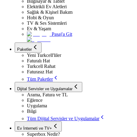
Bilgisayar & Tablet
Elektrikli Ev Aletleri
Sağlık & Kişisel Bakım
Hobi & Oyun
TV & Ses Sistemleri
Ev & Yaşam
Pasaj'a Git
Paketler
Yeni Turkcell'liler
Faturalı Hat
Turkcell Rahat
Faturasız Hat
Tüm Paketler
Dijital Servisler ve Uygulamalar
Arama, Fatura ve TL
Eğlence
Uygulama
Bilgi
Tüm Dijital Servisler ve Uygulamalar
Ev İnterneti ve TV+
Superbox Nedir?