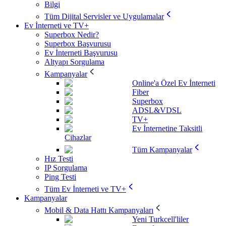
Bilgi
Tüm Dijital Servisler ve Uygulamalar
Ev İnterneti ve TV+
Superbox Nedir?
Superbox Başvurusu
Ev İnterneti Başvurusu
Altyapı Sorgulama
Kampanyalar
Online'a Özel Ev İnterneti
Fiber
Superbox
ADSL&VDSL
TV+
Ev İnternetine Taksitli
Cihazlar
Tüm Kampanyalar
Hız Testi
IP Sorgulama
Ping Testi
Tüm Ev İnterneti ve TV+
Kampanyalar
Mobil & Data Hattı Kampanyaları
Yeni Turkcell'liler