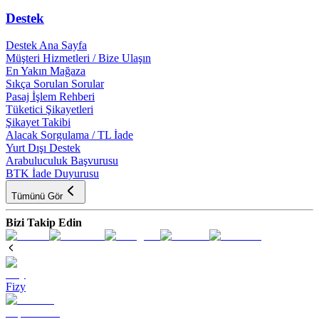
Destek
Destek Ana Sayfa
Müşteri Hizmetleri / Bize Ulaşın
En Yakın Mağaza
Sıkça Sorulan Sorular
Pasaj İşlem Rehberi
Tüketici Şikayetleri
Şikayet Takibi
Alacak Sorgulama / TL İade
Yurt Dışı Destek
Arabuluculuk Başvurusu
BTK İade Duyurusu
Tümünü Gör
Bizi Takip Edin
Fizy