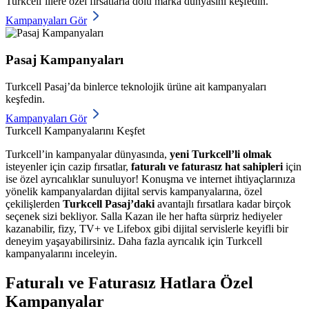
Turkcell’lilere özel fırsatlarla dolu marka dünyasını keşfedin.
Kampanyaları Gör
Pasaj Kampanyaları
Turkcell Pasaj’da binlerce teknolojik ürüne ait kampanyaları
keşfedin.
Kampanyaları Gör
Turkcell Kampanyalarını Keşfet
​Turkcell’in kampanyalar dünyasında,
yeni Turkcell’li olmak
isteyenler için cazip fırsatlar,
faturalı ve faturasız hat sahipleri
için
ise özel ayrıcalıklar sunuluyor! Konuşma ve internet ihtiyaçlarınıza
yönelik kampanyalardan dijital servis kampanyalarına, özel
çekilişlerden
Turkcell Pasaj’daki
avantajlı fırsatlara kadar birçok
seçenek sizi bekliyor. Salla Kazan ile her hafta sürpriz hediyeler
kazanabilir, fizy, TV+ ve Lifebox gibi dijital servislerle keyifli bir
deneyim yaşayabilirsiniz. Daha fazla ayrıcalık için Turkcell
kampanyalarını inceleyin.
​Faturalı ve Faturasız Hatlara Özel
Kampanyalar