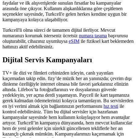
faydalar ve ilk alışverişlerde sunulan fırsatlar bu kampanyalar
arasında öne çıkıyor. Kullanım alışkanlıklarına göre çeşitlenen
seçenekler sayesinde, Turkcell'e gelen herkes kendine uygun bir
kampanyaya kolayca ulaşabiliyor.
Turkcell'li olma süreci de tamamen dijital ilerliyor. Mevcut
numaranızı korumak isterseniz ücretsiz
numara taşıma
başvurusu
oluşturabilir, cihazınız uyumluysa
eSIM
ile fiziksel kart beklemeden
hattınızı aktif edebilirsiniz.
Dijital Servis Kampanyaları
TV+ ile dizi ve filmleri cebinizden izleyin, canlı yayınları
kaçırmadan takip edin. fizy’de müzik her an yanınızda; çevrim dışı
dinleme özelliğiyle internet olmasa bile favori şarkılarınız elinizin
altında. Lifebox’ta fotoğraflarınızı ve dosyalarınızı güvenle
yedekleyin, yer açma derdi yaşamayın. Paycell ile kart taşımanıza
gerek kalmadan ödemelerinizi kolayca tamamlayın. Bu servislerden
en iyi verimi almak için bağlantınızın performansını
hız testi​
ile
kontrol edebilirsiniz. Tüm bu dijital servisler için hazırlanan
kampanyalar sayesinde hem kullanım kolaylaşıyor hem avantajlar
artıyor. Turkcell’in kampanya dünyasında, hem mevcut kullanıcılar
hem de yeni gelenler için sürekli güncellenen tekliflerle her an
kazançlı çıkmak mümkün. Kampanyalarımızı kaçırmamak için