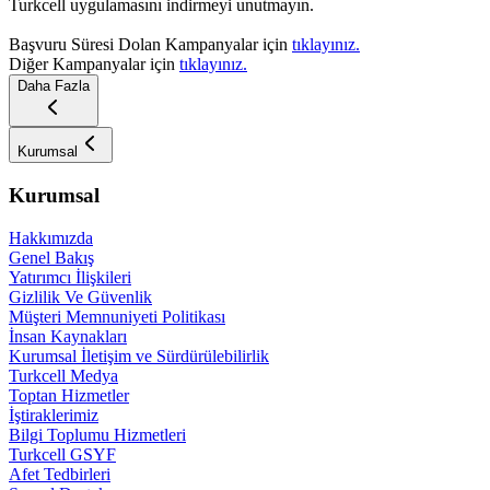
Turkcell uygulamasını indirmeyi unutmayın.
Başvuru Süresi​ Dolan Kampanyalar için
tıklayınız.
Diğer Kampanyalar için
tıklayınız.
Daha Fazla
Kurumsal
Kurumsal
Hakkımızda
Genel Bakış
Yatırımcı İlişkileri
Gizlilik Ve Güvenlik
Müşteri Memnuniyeti Politikası
İnsan Kaynakları
Kurumsal İletişim ve Sürdürülebilirlik
Turkcell Medya
Toptan Hizmetler
İştiraklerimiz
Bilgi Toplumu Hizmetleri
Turkcell GSYF
Afet Tedbirleri