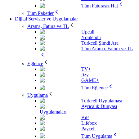
Tüm Faturasız Hat
Tüm Paketler
Dijital Servisler ve Uygulamalar
Arama, Fatura ve TL
Upcall
Yönlendir
Turkcell Şimdi Ara
Tüm Arama, Fatura ve TL
Eğlence
TV+
fizy
GAME+
Tüm Eğlence
Uygulama
Turkcell Uygulaması
Ayrıcalık Dünyası
Uygulamaları
BiP
Lifebox
Paycell
Tüm Uygulama