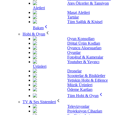
Ateş Ölçerler & Tansiyon
Aletleri
Masaj Aletleri
Tartılar
Tüm Sağlık & Kişisel
Bakım
Hobi & Oyun
Oyun Konsolları
Dijital Ürün Kodları
Oyuncu Aksesuarları
Oyunlar
Fotoğraf & Kameralar
Youtuber & Yayıncı
Ürünleri
Dronelar
Scooterlar & Bisikletler
Yetişkin Hobi & Eğlence
Müzik Ürünleri
Ödeme Kartları
Tüm Hobi & Oyun
TV & Ses Sistemleri
Televizyonlar
Projeksiyon Cihazları