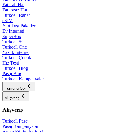
Faturalı Hat
Faturasız Hat
Turkcell Rahat
eSIM
Yurt Dışı Paketleri
Ev İnterneti
SuperBox
Turkcell 5G
Turkcell One
Yazlık İnternet
Turkcell Çocuk
Hız Testi
Turkcell Blog
Pasaj Blog
Turkcell Kampanyalar
Tümünü Gör
Alışveriş
Alışveriş
Turkcell Pasaj
Pasaj Kampanyalar
Apple Eğitim İndirimi