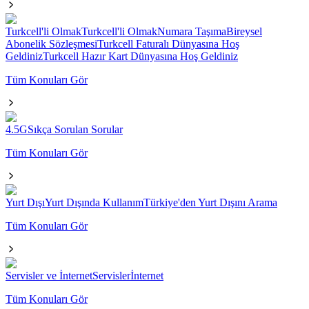
Turkcell'li Olmak
Turkcell'li Olmak
Numara Taşıma
Bireysel
Abonelik Sözleşmesi
Turkcell Faturalı Dünyasına Hoş
Geldiniz
Turkcell Hazır Kart Dünyasına Hoş Geldiniz
Tüm Konuları Gör
4.5G
Sıkça Sorulan Sorular
Tüm Konuları Gör
Yurt Dışı
Yurt Dışında Kullanım
Türkiye'den Yurt Dışını Arama
Tüm Konuları Gör
Servisler ve İnternet
Servisler
İnternet
Tüm Konuları Gör