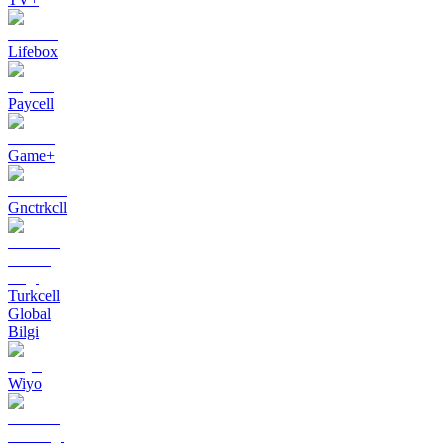
Lifebox
Paycell
Game+
Gnctrkcll
Turkcell
Global
Bilgi
Wiyo