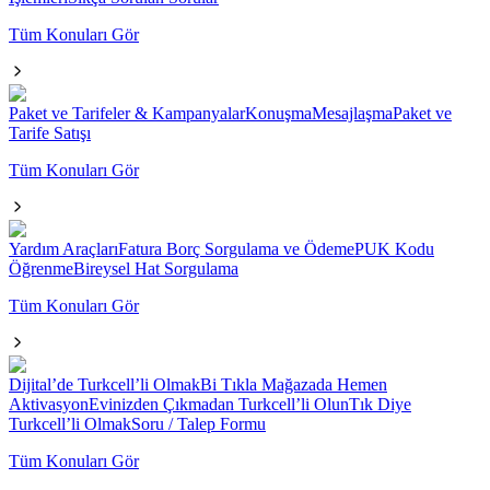
Tüm Konuları Gör
Paket ve Tarifeler & Kampanyalar
Konuşma
Mesajlaşma
Paket ve
Tarife Satışı
Tüm Konuları Gör
Yardım Araçları
Fatura Borç Sorgulama ve Ödeme
PUK Kodu
Öğrenme
Bireysel Hat Sorgulama
Tüm Konuları Gör
Dijital’de Turkcell’li Olmak
Bi Tıkla Mağazada Hemen
Aktivasyon
Evinizden Çıkmadan Turkcell’li Olun
Tık Diye
Turkcell’li Olmak
Soru / Talep Formu
Tüm Konuları Gör