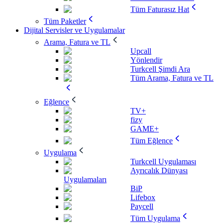
Tüm Faturasız Hat
Tüm Paketler
Dijital Servisler ve Uygulamalar
Arama, Fatura ve TL
Upcall
Yönlendir
Turkcell Şimdi Ara
Tüm Arama, Fatura ve TL
Eğlence
TV+
fizy
GAME+
Tüm Eğlence
Uygulama
Turkcell Uygulaması
Ayrıcalık Dünyası
Uygulamaları
BiP
Lifebox
Paycell
Tüm Uygulama