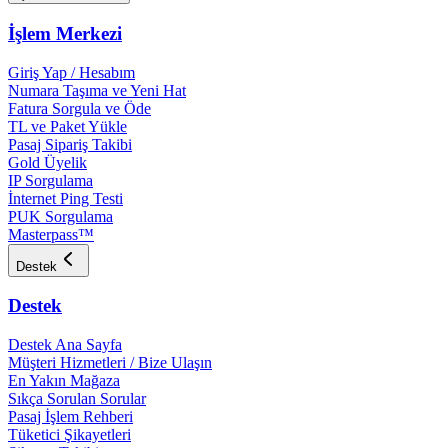
İşlem Merkezi
Giriş Yap / Hesabım
Numara Taşıma ve Yeni Hat
Fatura Sorgula ve Öde
TL ve Paket Yükle
Pasaj Sipariş Takibi
Gold Üyelik
IP Sorgulama
İnternet Ping Testi
PUK Sorgulama
Masterpass™
Destek
Destek
Destek Ana Sayfa
Müşteri Hizmetleri / Bize Ulaşın
En Yakın Mağaza
Sıkça Sorulan Sorular
Pasaj İşlem Rehberi
Tüketici Şikayetleri