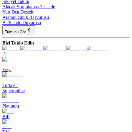
Şikayet Takibi
Alacak Sorgulama / TL İade
Yurt Dışı Destek
Arabuluculuk Başvurusu
BTK İade Duyurusu
Tümünü Gör
Bizi Takip Edin
Fizy
Turkcell
Superonline
Platinum
BiP
TV+