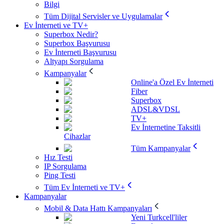
Bilgi
Tüm Dijital Servisler ve Uygulamalar
Ev İnterneti ve TV+
Superbox Nedir?
Superbox Başvurusu
Ev İnterneti Başvurusu
Altyapı Sorgulama
Kampanyalar
Online'a Özel Ev İnterneti
Fiber
Superbox
ADSL&VDSL
TV+
Ev İnternetine Taksitli
Cihazlar
Tüm Kampanyalar
Hız Testi
IP Sorgulama
Ping Testi
Tüm Ev İnterneti ve TV+
Kampanyalar
Mobil & Data Hattı Kampanyaları
Yeni Turkcell'liler