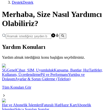
Destek
Destek
Merhaba, Size Nasıl Yardımcı
Olabiliriz?
Yardım Konuları
Yardım almak istediğiniz konu başlığını seçebilirsiniz.
5G
Genel
Cihaz, SIM, Uyumluluk
Kapsama, Bantlar, Hız
Tarifeler,
Kullanım, Ücretlendirme
Pil ve Performans
Yurtdışı ve
Dolaşım
Ayarlar & Sorun Giderme (Telefon)
Tüm Konuları Gör
Hat ve Abonelik İşlemleri
Faturalı Hat
Hazır Kart
Abonelik
İşlemleri
Sıkça Sorulan Sorular