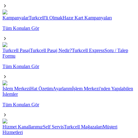
Kampanyalar
Turkcell'li Olmak
Hazır Kart Kampanyaları
Tüm Konuları Gör
Turkcell Pasaj
Turkcell Pasaj Nedir?
Turkcell Express
Soru / Talep
Formu
Tüm Konuları Gör
İşlem Merkezi
Hat Özetim
Ayarlarım
İşlem Merkezi'nden Yapılabilen
İşlemler
Tüm Konuları Gör
Hizmet Kanallarımız
Self Servis
Turkcell Mağazaları
Müşteri
Hizmetleri