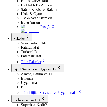
Bilgisayar & Tablet
Elektrikli Ev Aletleri
Sağlık & Kişisel Bakım
Hobi & Oyun
TV & Ses Sistemleri
Ev & Yaşam
Pasaj'a Git
Paketler
Yeni Turkcell'liler
Faturalı Hat
Turkcell Rahat
Faturasız Hat
Tüm Paketler
Dijital Servisler ve Uygulamalar
Arama, Fatura ve TL
Eğlence
Uygulama
Bilgi
Tüm Dijital Servisler ve Uygulamalar
Ev İnterneti ve TV+
Superbox Nedir?