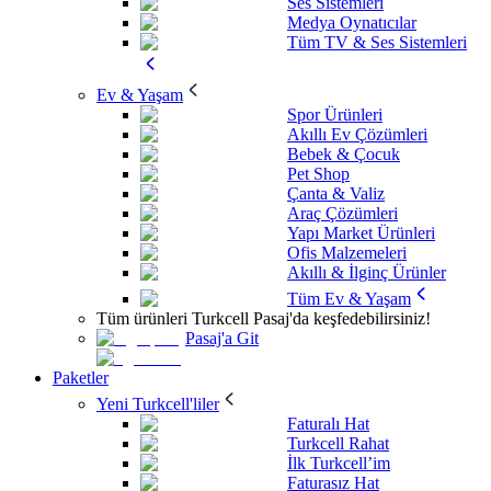
Ses Sistemleri
Medya Oynatıcılar
Tüm TV & Ses Sistemleri
Ev & Yaşam
Spor Ürünleri
Akıllı Ev Çözümleri
Bebek & Çocuk
Pet Shop
Çanta & Valiz
Araç Çözümleri
Yapı Market Ürünleri
Ofis Malzemeleri
Akıllı & İlginç Ürünler
Tüm Ev & Yaşam
Tüm ürünleri Turkcell Pasaj'da keşfedebilirsiniz!
Pasaj'a Git
Paketler
Yeni Turkcell'liler
Faturalı Hat
Turkcell Rahat
İlk Turkcell’im
Faturasız Hat