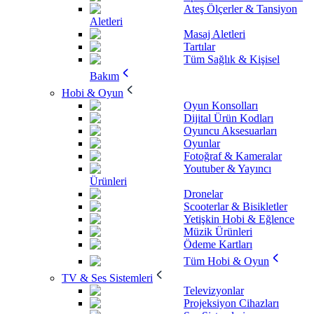
Ateş Ölçerler & Tansiyon
Aletleri
Masaj Aletleri
Tartılar
Tüm Sağlık & Kişisel
Bakım
Hobi & Oyun
Oyun Konsolları
Dijital Ürün Kodları
Oyuncu Aksesuarları
Oyunlar
Fotoğraf & Kameralar
Youtuber & Yayıncı
Ürünleri
Dronelar
Scooterlar & Bisikletler
Yetişkin Hobi & Eğlence
Müzik Ürünleri
Ödeme Kartları
Tüm Hobi & Oyun
TV & Ses Sistemleri
Televizyonlar
Projeksiyon Cihazları