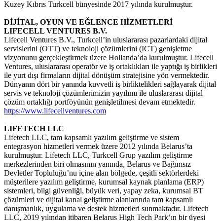
Kuzey Kıbrıs Turkcell bünyesinde 2017 yılında kurulmuştur.
DİJİTAL, OYUN VE EĞLENCE HİZMETLERİ
LIFECELL VENTURES B.V.
Lifecell Ventures B.V., Turkcell’in uluslararası pazarlardaki dijital
servislerini (OTT) ve teknoloji çözümlerini (ICT) genişletme
vizyonunu gerçekleştirmek üzere Hollanda’da kurulmuştur. Lifecell
Ventures, uluslararası operatör ve iş ortaklıkları ile yaptığı iş birlikleri
ile yurt dışı firmaların dijital dönüşüm stratejisine yön vermektedir.
Dünyanın dört bir yanında kuvvetli iş birliktelikleri sağlayarak dijital
servis ve teknoloji çözümlerimizin yayılımı ile uluslararası dijital
çözüm ortaklığı portföyünün genişletilmesi devam etmektedir.
https://www.lifecellventures.com
LIFETECH LLC
Lifetech LLC, tam kapsamlı yazılım geliştirme ve sistem
entegrasyon hizmetleri vermek üzere 2012 yılında Belarus’ta
kurulmuştur. Lifetech LLC, Turkcell Grup yazılım geliştirme
merkezlerinden biri olmasının yanında, Belarus ve Bağımsız
Devletler Topluluğu’nu içine alan bölgede, çeşitli sektörlerdeki
müşterilere yazılım geliştirme, kurumsal kaynak planlama (ERP)
sistemleri, bilgi güvenliği, büyük veri, yapay zeka, kurumsal BT
çözümleri ve dijital kanal geliştirme alanlarında tam kapsamlı
danışmanlık, uygulama ve destek hizmetleri sunmaktadır. Lifetech
LLC, 2019 yılından itibaren Belarus High Tech Park’ın bir üyesi