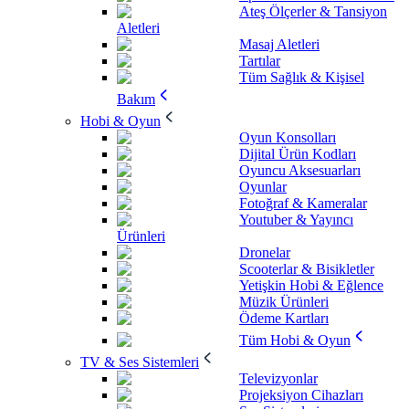
Ateş Ölçerler & Tansiyon
Aletleri
Masaj Aletleri
Tartılar
Tüm Sağlık & Kişisel
Bakım
Hobi & Oyun
Oyun Konsolları
Dijital Ürün Kodları
Oyuncu Aksesuarları
Oyunlar
Fotoğraf & Kameralar
Youtuber & Yayıncı
Ürünleri
Dronelar
Scooterlar & Bisikletler
Yetişkin Hobi & Eğlence
Müzik Ürünleri
Ödeme Kartları
Tüm Hobi & Oyun
TV & Ses Sistemleri
Televizyonlar
Projeksiyon Cihazları