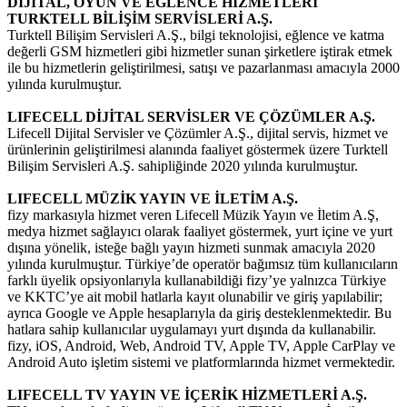
DİJİTAL, OYUN VE EĞLENCE HİZMETLERİ
TURKTELL BİLİŞİM SERVİSLERİ A.Ş.
Turktell Bilişim Servisleri A.Ş., bilgi teknolojisi, eğlence ve katma
değerli GSM hizmetleri gibi hizmetler sunan şirketlere iştirak etmek
ile bu hizmetlerin geliştirilmesi, satışı ve pazarlanması amacıyla 2000
yılında kurulmuştur.
LIFECELL DİJİTAL SERVİSLER VE ÇÖZÜMLER A.Ş.
Lifecell Dijital Servisler ve Çözümler A.Ş., dijital servis, hizmet ve
ürünlerinin geliştirilmesi alanında faaliyet göstermek üzere Turktell
Bilişim Servisleri A.Ş. sahipliğinde 2020 yılında kurulmuştur.
LIFECELL MÜZİK YAYIN VE İLETİM A.Ş.
fizy markasıyla hizmet veren Lifecell Müzik Yayın ve İletim A.Ş,
medya hizmet sağlayıcı olarak faaliyet göstermek, yurt içine ve yurt
dışına yönelik, isteğe bağlı yayın hizmeti sunmak amacıyla 2020
yılında kurulmuştur. Türkiye’de operatör bağımsız tüm kullanıcıların
farklı üyelik opsiyonlarıyla kullanabildiği fizy’ye yalnızca Türkiye
ve KKTC’ye ait mobil hatlarla kayıt olunabilir ve giriş yapılabilir;
ayrıca Google ve Apple hesaplarıyla da giriş desteklenmektedir. Bu
hatlara sahip kullanıcılar uygulamayı yurt dışında da kullanabilir.
fizy, iOS, Android, Web, Android TV, Apple TV, Apple CarPlay ve
Android Auto işletim sistemi ve platformlarında hizmet vermektedir.
LIFECELL TV YAYIN VE İÇERİK HİZMETLERİ A.Ş.