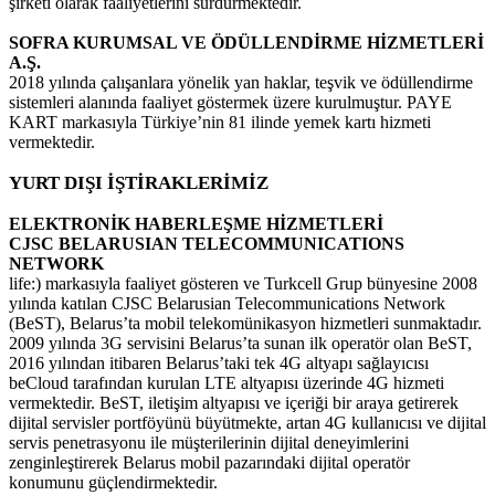
şirketi olarak faaliyetlerini sürdürmektedir.
SOFRA KURUMSAL VE ÖDÜLLENDİRME HİZMETLERİ
A.Ş.
2018 yılında çalışanlara yönelik yan haklar, teşvik ve ödüllendirme
sistemleri alanında faaliyet göstermek üzere kurulmuştur. PAYE
KART markasıyla Türkiye’nin 81 ilinde yemek kartı hizmeti
vermektedir.
YURT DIŞI İŞTİRAKLERİMİZ
ELEKTRONİK HABERLEŞME HİZMETLERİ
CJSC BELARUSIAN TELECOMMUNICATIONS
NETWORK
life:) markasıyla faaliyet gösteren ve Turkcell Grup bünyesine 2008
yılında katılan CJSC Belarusian Telecommunications Network
(BeST), Belarus’ta mobil telekomünikasyon hizmetleri sunmaktadır.
2009 yılında 3G servisini Belarus’ta sunan ilk operatör olan BeST,
2016 yılından itibaren Belarus’taki tek 4G altyapı sağlayıcısı
beCloud tarafından kurulan LTE altyapısı üzerinde 4G hizmeti
vermektedir. BeST, iletişim altyapısı ve içeriği bir araya getirerek
dijital servisler portföyünü büyütmekte, artan 4G kullanıcısı ve dijital
servis penetrasyonu ile müşterilerinin dijital deneyimlerini
zenginleştirerek Belarus mobil pazarındaki dijital operatör
konumunu güçlendirmektedir.