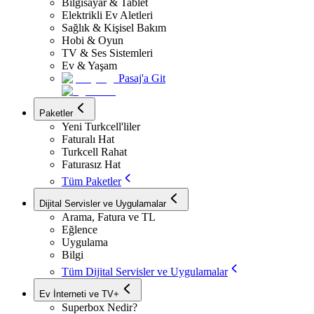
Bilgisayar & Tablet
Elektrikli Ev Aletleri
Sağlık & Kişisel Bakım
Hobi & Oyun
TV & Ses Sistemleri
Ev & Yaşam
Pasaj'a Git
Paketler
Yeni Turkcell'liler
Faturalı Hat
Turkcell Rahat
Faturasız Hat
Tüm Paketler
Dijital Servisler ve Uygulamalar
Arama, Fatura ve TL
Eğlence
Uygulama
Bilgi
Tüm Dijital Servisler ve Uygulamalar
Ev İnterneti ve TV+
Superbox Nedir?