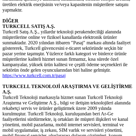
üretilen elektrik enerjisinin ve/veya kapasitenin müşterilere satışını
yapmaktır.
DİĞER
TURKCELL SATIŞ A.Ş.
Turkcell Satış A.Ş., yıllardır teknoloji perakendeciliği alanında
müşterilerine online ve fiziksel kanallarda elektronik ürünler
sunmaktadır. 2020 yılından itibaren "Pasaj" markası altında faaliyet
göstererek, Turkcell güvencesini e-ticaret sektöründe seçkin bir
pazar yerine taşımıştır. Yüzlerce farklı kategori ve binlerce ürünle
müşterilerine kaliteli hizmet sunan firmamız, kısa sürede özel
kampanyalar, yüksek ürün kalitesi ve çeşitli ödeme seçenekleri ile
sektörün önde gelen oyuncularından biri haline gelmiştir.
https://www.turkcell.com.tr/pasaj
TURKCELL TEKNOLOJİ ARAŞTIRMA VE GELİŞTİRME
A.Ş.
Turkcell Teknoloji markasıyla hizmet sunan Turkcell Teknoloji
Araştırma ve Geliştirme A.Ş., bilgi ve iletişim teknolojileri alanında
rekabetçi servis ve ürünler geliştirmek üzere 2009 yılında
kurulmuştur. Turkcell Teknoloji, kuruluşundan beri Ar-Ge
faaliyetlerini sürdürmekte, iş ortakları ile müşteri ilişkileri ve kanal
yönetimi, mobil pazarlama, mobil internet servisleri, terminal ve
mobil uygulamalar, iş zekası, SIM varlık ve servisleri yönetimi,
mobil finansal servisler, uluslararası dolaşım çözümleri, konum,