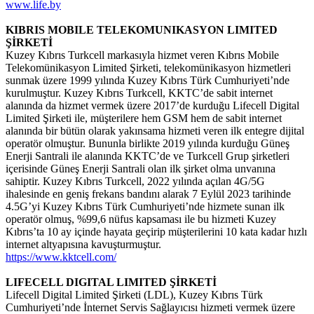
www.life.by
KIBRIS MOBILE TELEKOMUNIKASYON LIMITED
ŞİRKETİ
Kuzey Kıbrıs Turkcell markasıyla hizmet veren Kıbrıs Mobile
Telekomünikasyon Limited Şirketi, telekomünikasyon hizmetleri
sunmak üzere 1999 yılında Kuzey Kıbrıs Türk Cumhuriyeti’nde
kurulmuştur. Kuzey Kıbrıs Turkcell, KKTC’de sabit internet
alanında da hizmet vermek üzere 2017’de kurduğu Lifecell Digital
Limited Şirketi ile, müşterilere hem GSM hem de sabit internet
alanında bir bütün olarak yakınsama hizmeti veren ilk entegre dijital
operatör olmuştur. Bununla birlikte 2019 yılında kurduğu Güneş
Enerji Santrali ile alanında KKTC’de ve Turkcell Grup şirketleri
içerisinde Güneş Enerji Santrali olan ilk şirket olma unvanına
sahiptir. Kuzey Kıbrıs Turkcell, 2022 yılında açılan 4G/5G
ihalesinde en geniş frekans bandını alarak 7 Eylül 2023 tarihinde
4.5G’yi Kuzey Kıbrıs Türk Cumhuriyeti’nde hizmete sunan ilk
operatör olmuş, %99,6 nüfus kapsaması ile bu hizmeti Kuzey
Kıbrıs’ta 10 ay içinde hayata geçirip müşterilerini 10 kata kadar hızlı
internet altyapısına kavuşturmuştur.
https://www.kktcell.com/
LIFECELL DIGITAL LIMITED ŞİRKETİ
Lifecell Digital Limited Şirketi (LDL), Kuzey Kıbrıs Türk
Cumhuriyeti’nde İnternet Servis Sağlayıcısı hizmeti vermek üzere