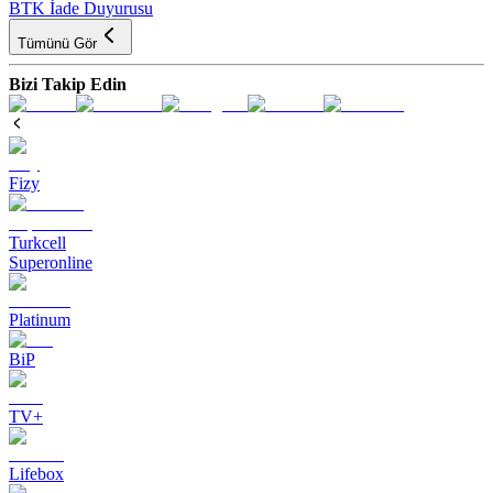
BTK İade Duyurusu
Tümünü Gör
Bizi Takip Edin
Fizy
Turkcell
Superonline
Platinum
BiP
TV+
Lifebox