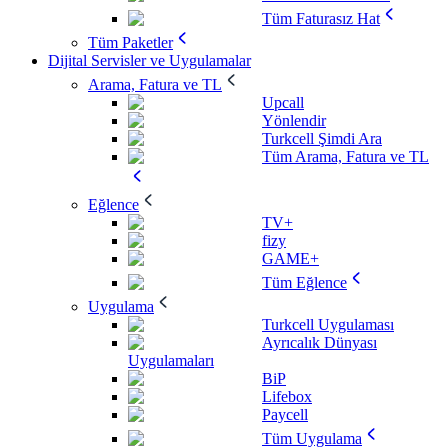
Tüm Faturasız Hat
Tüm Paketler
Dijital Servisler ve Uygulamalar
Arama, Fatura ve TL
Upcall
Yönlendir
Turkcell Şimdi Ara
Tüm Arama, Fatura ve TL
Eğlence
TV+
fizy
GAME+
Tüm Eğlence
Uygulama
Turkcell Uygulaması
Ayrıcalık Dünyası
Uygulamaları
BiP
Lifebox
Paycell
Tüm Uygulama