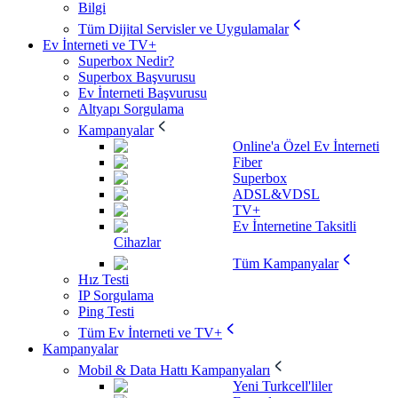
Bilgi
Tüm Dijital Servisler ve Uygulamalar
Ev İnterneti ve TV+
Superbox Nedir?
Superbox Başvurusu
Ev İnterneti Başvurusu
Altyapı Sorgulama
Kampanyalar
Online'a Özel Ev İnterneti
Fiber
Superbox
ADSL&VDSL
TV+
Ev İnternetine Taksitli
Cihazlar
Tüm Kampanyalar
Hız Testi
IP Sorgulama
Ping Testi
Tüm Ev İnterneti ve TV+
Kampanyalar
Mobil & Data Hattı Kampanyaları
Yeni Turkcell'liler