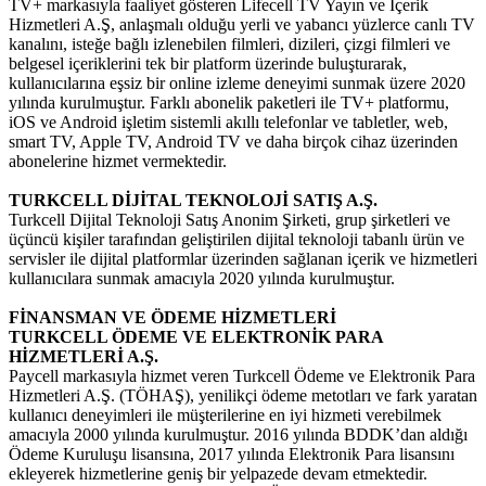
TV+ markasıyla faaliyet gösteren Lifecell TV Yayın ve İçerik
Hizmetleri A.Ş, anlaşmalı olduğu yerli ve yabancı yüzlerce canlı TV
kanalını, isteğe bağlı izlenebilen filmleri, dizileri, çizgi filmleri ve
belgesel içeriklerini tek bir platform üzerinde buluşturarak,
kullanıcılarına eşsiz bir online izleme deneyimi sunmak üzere 2020
yılında kurulmuştur. Farklı abonelik paketleri ile TV+ platformu,
iOS ve Android işletim sistemli akıllı telefonlar ve tabletler, web,
smart TV, Apple TV, Android TV ve daha birçok cihaz üzerinden
abonelerine hizmet vermektedir.
TURKCELL DİJİTAL TEKNOLOJİ SATIŞ A.Ş.
Turkcell Dijital Teknoloji Satış Anonim Şirketi, grup şirketleri ve
üçüncü kişiler tarafından geliştirilen dijital teknoloji tabanlı ürün ve
servisler ile dijital platformlar üzerinden sağlanan içerik ve hizmetleri
kullanıcılara sunmak amacıyla 2020 yılında kurulmuştur.
FİNANSMAN VE ÖDEME HİZMETLERİ
TURKCELL ÖDEME VE ELEKTRONİK PARA
HİZMETLERİ A.Ş.
Paycell markasıyla hizmet veren Turkcell Ödeme ve Elektronik Para
Hizmetleri A.Ş. (TÖHAŞ), yenilikçi ödeme metotları ve fark yaratan
kullanıcı deneyimleri ile müşterilerine en iyi hizmeti verebilmek
amacıyla 2000 yılında kurulmuştur. 2016 yılında BDDK’dan aldığı
Ödeme Kuruluşu lisansına, 2017 yılında Elektronik Para lisansını
ekleyerek hizmetlerine geniş bir yelpazede devam etmektedir.