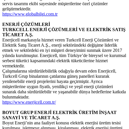
servis tasarımı ekibi sayesinde müşterilerine özel çözümler
geliştirmektedir.
https://www.globalbilgi.com.tr
ENERJİ ÇÖZÜMLERİ
TURKCELL ENERJİ ÇÖZÜMLERİ VE ELEKTRİK SATIŞ
TİCARET A.Ş.
Enerjicell markasıyla hizmet veren Turkcell Enerji Çözümleri ve
Elektrik Satış Ticaret A.Ş., enerji sektöründeki değişime liderlik
etmek ve sektördeki en iyi müşteri deneyimini sunmak üzere 2017
yılında kurulmuştur. Enerjicell, tüm Türkiye’de bireysel ve kurumsal
serbest tüketici kapsamındaki elektrik tüketicilerine hizmet
vermektedir.
Çalışmalarına sürdürülebilirlik odağıyla devam eden Enerjicell,
Turkcell Grup binalarının çatılarına güneş panelleri kurarak
yenilenebilir enerji projelerini hayata geçirmiştir. Ayrıca
müşterilerine uygun fiyatlı, yenilikçi ve yeşil enerji çözümleri
sunarak daha sürdürülebilir ve yaşanabilir dünya hedeflerine katkıda
bulunmaktadır.
https://www.enerjicell.com.tr/
BOYUT GRUP ENERJİ ELEKTRİK ÜRETİM İNŞAAT
SANAYİ VE TİCARET A.Ş.
Boyut Enerji’nin ana faaliyet konusu elektrik enerjisi üretim tesisi
kurulması, işletmeye alınması, kiralanması, elektrik enerjisi üretimi,