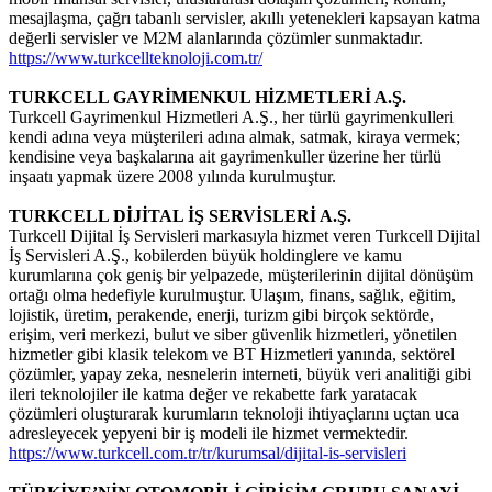
mesajlaşma, çağrı tabanlı servisler, akıllı yetenekleri kapsayan katma
değerli servisler ve M2M alanlarında çözümler sunmaktadır.
https://www.turkcellteknoloji.com.tr/
TURKCELL GAYRİMENKUL HİZMETLERİ A.Ş.
Turkcell Gayrimenkul Hizmetleri A.Ş., her türlü gayrimenkulleri
kendi adına veya müşterileri adına almak, satmak, kiraya vermek;
kendisine veya başkalarına ait gayrimenkuller üzerine her türlü
inşaatı yapmak üzere 2008 yılında kurulmuştur.
TURKCELL DİJİTAL İŞ SERVİSLERİ A.Ş.
Turkcell Dijital İş Servisleri markasıyla hizmet veren Turkcell Dijital
İş Servisleri A.Ş., kobilerden büyük holdinglere ve kamu
kurumlarına çok geniş bir yelpazede, müşterilerinin dijital dönüşüm
ortağı olma hedefiyle kurulmuştur. Ulaşım, finans, sağlık, eğitim,
lojistik, üretim, perakende, enerji, turizm gibi birçok sektörde,
erişim, veri merkezi, bulut ve siber güvenlik hizmetleri, yönetilen
hizmetler gibi klasik telekom ve BT Hizmetleri yanında, sektörel
çözümler, yapay zeka, nesnelerin interneti, büyük veri analitiği gibi
ileri teknolojiler ile katma değer ve rekabette fark yaratacak
çözümleri oluşturarak kurumların teknoloji ihtiyaçlarını uçtan uca
adresleyecek yepyeni bir iş modeli ile hizmet vermektedir.
https://www.turkcell.com.tr/tr/kurumsal/dijital-is-servisleri