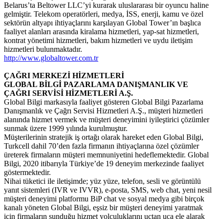
Belarus’ta Beltower LLC’yi kurarak uluslararası bir oyuncu haline
gelmiştir. Telekom operatörleri, medya, İSS, enerji, kamu ve özel
sektörün altyapı ihtiyaçlarını karşılayan Global Tower’ın başlıca
faaliyet alanları arasında kiralama hizmetleri, yap-sat hizmetleri,
kontrat yönetimi hizmetleri, bakım hizmetleri ve uydu iletişim
hizmetleri bulunmaktadır.
http://www.globaltower.com.tr
ÇAĞRI MERKEZİ HİZMETLERİ
GLOBAL BİLGİ PAZARLAMA DANIŞMANLIK VE
ÇAĞRI SERVİSİ HİZMETLERİ A.Ş.
Global Bilgi markasıyla faaliyet gösteren Global Bilgi Pazarlama
Danışmanlık ve Çağrı Servisi Hizmetleri A.Ş., müşteri hizmetleri
alanında hizmet vermek ve müşteri deneyimini iyileştirici çözümler
sunmak üzere 1999 yılında kurulmuştur.
Müşterilerinin stratejik iş ortağı olarak hareket eden Global Bilgi,
Turkcell dahil 70’den fazla firmanın ihtiyaçlarına özel çözümler
üreterek firmaların müşteri memnuniyetini hedeflemektedir. Global
Bilgi, 2020 itibarıyla Türkiye’de 19 deneyim merkezinde faaliyet
göstermektedir.
Nihai tüketici ile iletişimde; yüz yüze, telefon, sesli ve görüntülü
yanıt sistemleri (IVR ve IVVR), e-posta, SMS, web chat, yeni nesil
müşteri deneyimi platformu BiP chat ve sosyal medya gibi birçok
kanalı yöneten Global Bilgi, eşsiz bir müşteri deneyimi yaratmak
için firmaların sunduğu hizmet yolculuklarını uçtan uca ele alarak