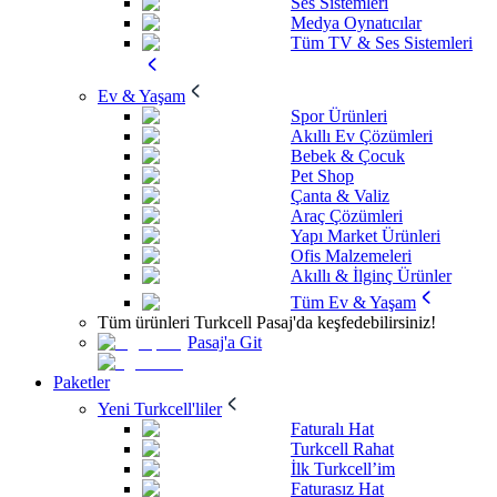
Ses Sistemleri
Medya Oynatıcılar
Tüm TV & Ses Sistemleri
Ev & Yaşam
Spor Ürünleri
Akıllı Ev Çözümleri
Bebek & Çocuk
Pet Shop
Çanta & Valiz
Araç Çözümleri
Yapı Market Ürünleri
Ofis Malzemeleri
Akıllı & İlginç Ürünler
Tüm Ev & Yaşam
Tüm ürünleri Turkcell Pasaj'da keşfedebilirsiniz!
Pasaj'a Git
Paketler
Yeni Turkcell'liler
Faturalı Hat
Turkcell Rahat
İlk Turkcell’im
Faturasız Hat