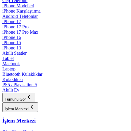
Cep Telefonu
iPhone Modelleri
iPhone Karşılaştırma
Android Telefonlar
iPhone 17
iPhone 17 Pro
iPhone 17 Pro Max
iPhone 16
iPhone 15
iPhone 13
Akıllı Saatler
Tablet
Macbook
Laptop
Bluetooth Kulaklıklar
Kulaklıklar
PS5 / Playstation 5
Akıllı Ev
Tümünü Gör
İşlem Merkezi
İşlem Merkezi