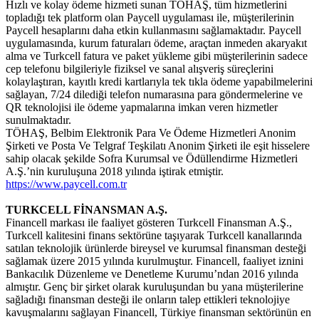
Hızlı ve kolay ödeme hizmeti sunan TÖHAŞ, tüm hizmetlerini
topladığı tek platform olan Paycell uygulaması ile, müşterilerinin
Paycell hesaplarını daha etkin kullanmasını sağlamaktadır. Paycell
uygulamasında, kurum faturaları ödeme, araçtan inmeden akaryakıt
alma ve Turkcell fatura ve paket yükleme gibi müşterilerinin sadece
cep telefonu bilgileriyle fiziksel ve sanal alışveriş süreçlerini
kolaylaştıran, kayıtlı kredi kartlarıyla tek tıkla ödeme yapabilmelerini
sağlayan, 7/24 dilediği telefon numarasına para göndermelerine ve
QR teknolojisi ile ödeme yapmalarına imkan veren hizmetler
sunulmaktadır.
TÖHAŞ, Belbim Elektronik Para Ve Ödeme Hizmetleri Anonim
Şirketi ve Posta Ve Telgraf Teşkilatı Anonim Şirketi ile eşit hisselere
sahip olacak şekilde Sofra Kurumsal ve Ödüllendirme Hizmetleri
A.Ş.’nin kuruluşuna 2018 yılında iştirak etmiştir.
https://www.paycell.com.tr
TURKCELL FİNANSMAN A.Ş.
Financell markası ile faaliyet gösteren Turkcell Finansman A.Ş.,
Turkcell kalitesini finans sektörüne taşıyarak Turkcell kanallarında
satılan teknolojik ürünlerde bireysel ve kurumsal finansman desteği
sağlamak üzere 2015 yılında kurulmuştur. Financell, faaliyet iznini
Bankacılık Düzenleme ve Denetleme Kurumu’ndan 2016 yılında
almıştır. Genç bir şirket olarak kuruluşundan bu yana müşterilerine
sağladığı finansman desteği ile onların talep ettikleri teknolojiye
kavuşmalarını sağlayan Financell, Türkiye finansman sektörünün en