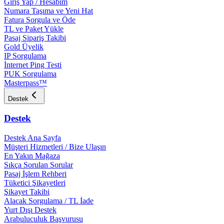
Giriş Yap / Hesabım
Numara Taşıma ve Yeni Hat
Fatura Sorgula ve Öde
TL ve Paket Yükle
Pasaj Sipariş Takibi
Gold Üyelik
IP Sorgulama
İnternet Ping Testi
PUK Sorgulama
Masterpass™
Destek
Destek
Destek Ana Sayfa
Müşteri Hizmetleri / Bize Ulaşın
En Yakın Mağaza
Sıkça Sorulan Sorular
Pasaj İşlem Rehberi
Tüketici Şikayetleri
Şikayet Takibi
Alacak Sorgulama / TL İade
Yurt Dışı Destek
Arabuluculuk Başvurusu