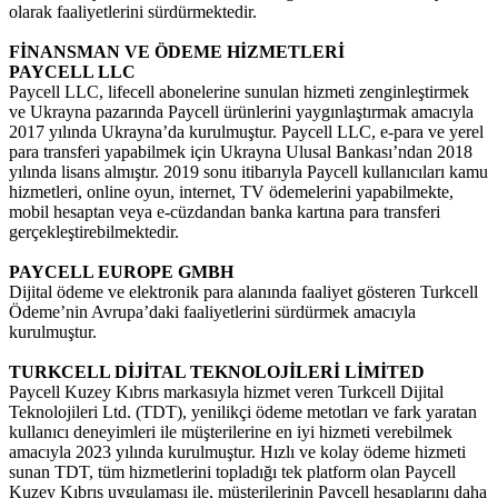
olarak faaliyetlerini sürdürmektedir.
FİNANSMAN VE ÖDEME HİZMETLERİ
PAYCELL LLC
Paycell LLC, lifecell abonelerine sunulan hizmeti zenginleştirmek
ve Ukrayna pazarında Paycell ürünlerini yaygınlaştırmak amacıyla
2017 yılında Ukrayna’da kurulmuştur. Paycell LLC, e-para ve yerel
para transferi yapabilmek için Ukrayna Ulusal Bankası’ndan 2018
yılında lisans almıştır. 2019 sonu itibarıyla Paycell kullanıcıları kamu
hizmetleri, online oyun, internet, TV ödemelerini yapabilmekte,
mobil hesaptan veya e-cüzdandan banka kartına para transferi
gerçekleştirebilmektedir.
PAYCELL EUROPE GMBH
Dijital ödeme ve elektronik para alanında faaliyet gösteren Turkcell
Ödeme’nin Avrupa’daki faaliyetlerini sürdürmek amacıyla
kurulmuştur.
TURKCELL DİJİTAL TEKNOLOJİLERİ LİMİTED
Paycell Kuzey Kıbrıs markasıyla hizmet veren Turkcell Dijital
Teknolojileri Ltd. (TDT), yenilikçi ödeme metotları ve fark yaratan
kullanıcı deneyimleri ile müşterilerine en iyi hizmeti verebilmek
amacıyla 2023 yılında kurulmuştur. Hızlı ve kolay ödeme hizmeti
sunan TDT, tüm hizmetlerini topladığı tek platform olan Paycell
Kuzey Kıbrıs uygulaması ile, müşterilerinin Paycell hesaplarını daha