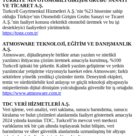
TÜRKİYE’NİN OTOMOBİLİ GİRİŞİM GRUBU SANAYİ
VE TİCARET A.Ş.
Turkcell Gayrimenkul Hizmetleri A.Ş.’nin %23 hissesine sahip
olduğu Türkiye’nin Otomobili Girişim Grubu Sanayi ve Ticaret
A.Ş.’nin faaliyet konusu elektrikli otomobil üretmek ve bu işi
destekleyici faaliyetleri yürütmektir.
https://togg.com.tr/
ATMOSWARE TEKNOLOJİ, EĞİTİM VE DANIŞMANLIK
A.Ş.
Atmosware, dijitalleşmeyle birlikte artan yazılım ve nitelikli
yazılımcı ihtiyacına çözüm üretmek amacıyla kurulmuş, %100
Turkcell iştiraki bir şirkettir. Kaliteli yazılım geliştirme ve yetkin
yazılımcılar yetiştirme vizyonuyla hareket eden Atmosware; farklı
sektörlere yönelik yenilikçi çözümler üretir. Deneyimli ekipleri,
temiz ve sürdürülebilir kod anlayışı ve güçlü teknoloji altyapısıyla
müşterilerinin dijital dönüşüm yolculuğunda güvenilir bir iş ortağıdır.
https://www.atmosware.com.tr
TDC VERİ HİZMETLERİ A.Ş.
Veri işleme, veri analizi, veri saklama, sunucu barındırma, sunucu
kiralama ve bulut çözümleri alanlarında faaliyet göstermek amacıyla
2024 yılında kurulan TDC, Turkcell’in mevcut veri merkezi
varlıklarını tek bir çatı altında toplayarak bulut bilişim, veri
barındırma ve siber güvenlik alanlarında uzmanlaşmış bir altyapı