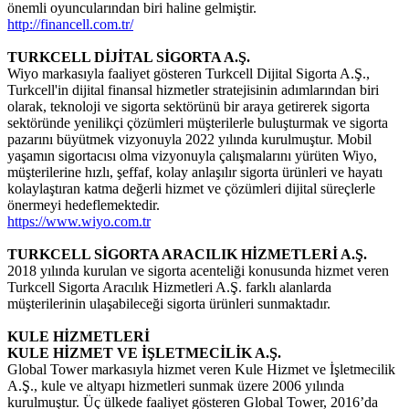
önemli oyuncularından biri haline gelmiştir.
http://financell.com.tr/
TURKCELL DİJİTAL SİGORTA A.Ş.
Wiyo markasıyla faaliyet gösteren Turkcell Dijital Sigorta A.Ş.,
Turkcell'in dijital finansal hizmetler stratejisinin adımlarından biri
olarak, teknoloji ve sigorta sektörünü bir araya getirerek sigorta
sektöründe yenilikçi çözümleri müşterilerle buluşturmak ve sigorta
pazarını büyütmek vizyonuyla 2022 yılında kurulmuştur. Mobil
yaşamın sigortacısı olma vizyonuyla çalışmalarını yürüten Wiyo,
müşterilerine hızlı, şeffaf, kolay anlaşılır sigorta ürünleri ve hayatı
kolaylaştıran katma değerli hizmet ve çözümleri dijital süreçlerle
önermeyi hedeflemektedir.
https://www.wiyo.com.tr
TURKCELL SİGORTA ARACILIK HİZMETLERİ A.Ş
.
2018 yılında kurulan ve sigorta acenteliği konusunda hizmet veren
Turkcell Sigorta Aracılık Hizmetleri A.Ş. farklı alanlarda
müşterilerinin ulaşabileceği sigorta ürünleri sunmaktadır.
KULE HİZMETLERİ
KULE HİZMET VE İŞLETMECİLİK A.Ş.
Global Tower markasıyla hizmet veren Kule Hizmet ve İşletmecilik
A.Ş., kule ve altyapı hizmetleri sunmak üzere 2006 yılında
kurulmuştur. Üç ülkede faaliyet gösteren Global Tower, 2016’da