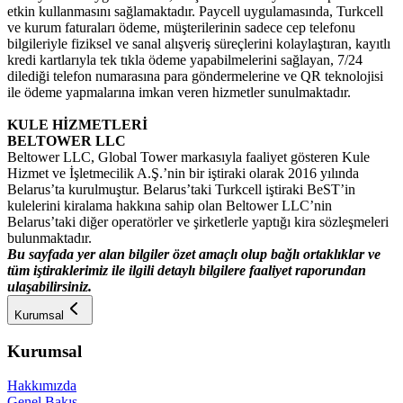
etkin kullanmasını sağlamaktadır. Paycell uygulamasında, Turkcell
ve kurum faturaları ödeme, müşterilerinin sadece cep telefonu
bilgileriyle fiziksel ve sanal alışveriş süreçlerini kolaylaştıran, kayıtlı
kredi kartlarıyla tek tıkla ödeme yapabilmelerini sağlayan, 7/24
dilediği telefon numarasına para göndermelerine ve QR teknolojisi
ile ödeme yapmalarına imkan veren hizmetler sunulmaktadır.
KULE HİZMETLERİ
BELTOWER LLC
Beltower LLC, Global Tower markasıyla faaliyet gösteren Kule
Hizmet ve İşletmecilik A.Ş.’nin bir iştiraki olarak 2016 yılında
Belarus’ta kurulmuştur. Belarus’taki Turkcell iştiraki BeST’in
kulelerini kiralama hakkına sahip olan Beltower LLC’nin
Belarus’taki diğer operatörler ve şirketlerle yaptığı kira sözleşmeleri
bulunmaktadır.
Bu sayfada yer alan bilgiler özet amaçlı olup bağlı ortaklıklar ve
tüm iştiraklerimiz ile ilgili detaylı bilgilere faaliyet raporundan
ulaşabilirsiniz.
Kurumsal
Kurumsal
Hakkımızda
Genel Bakış