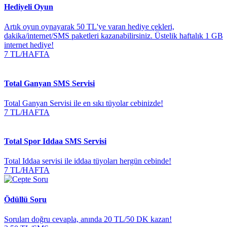
Hediyeli Oyun
Artık oyun oynayarak 50 TL'ye varan hediye çekleri,
dakika/internet/SMS paketleri kazanabilirsiniz. Üstelik haftalık 1 GB
internet hediye!
7 TL/HAFTA
Total Ganyan SMS Servisi
Total Ganyan Servisi ile en sıkı tüyolar cebinizde!
7 TL/HAFTA
Total Spor Iddaa SMS Servisi
Total Iddaa servisi ile iddaa tüyoları hergün cebinde!
7 TL/HAFTA
Ödüllü Soru
Soruları doğru cevapla, anında 20 TL/50 DK kazan!