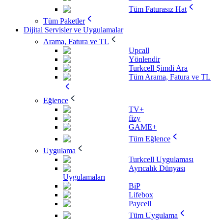
Tüm Faturasız Hat
Tüm Paketler
Dijital Servisler ve Uygulamalar
Arama, Fatura ve TL
Upcall
Yönlendir
Turkcell Şimdi Ara
Tüm Arama, Fatura ve TL
Eğlence
TV+
fizy
GAME+
Tüm Eğlence
Uygulama
Turkcell Uygulaması
Ayrıcalık Dünyası
Uygulamaları
BiP
Lifebox
Paycell
Tüm Uygulama