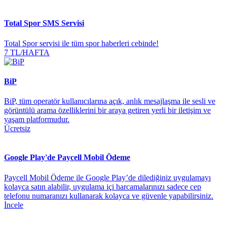
Total Spor SMS Servisi
Total Spor servisi ile tüm spor haberleri cebinde!
7 TL/HAFTA
BiP
BiP, tüm operatör kullanıcılarına açık, anlık mesajlaşma ile sesli ve
görüntülü arama özelliklerini bir araya getiren yerli bir iletişim ve
yaşam platformudur.
Ücretsiz
Google Play'de Paycell Mobil Ödeme
Paycell Mobil Ödeme ile Google Play’de dilediğiniz uygulamayı
kolayca satın alabilir, uygulama içi harcamalarınızı sadece cep
telefonu numaranızı kullanarak kolayca ve güvenle yapabilirsiniz.
İncele