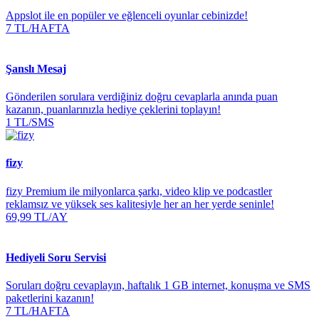
Appslot ile en popüler ve eğlenceli oyunlar cebinizde!
7 TL/HAFTA
Şanslı Mesaj
Gönderilen sorulara verdiğiniz doğru cevaplarla anında puan
kazanın, puanlarınızla hediye çeklerini toplayın!
1 TL/SMS
fizy
fizy Premium ile milyonlarca şarkı, video klip ve podcastler
reklamsız ve yüksek ses kalitesiyle her an her yerde seninle!
69,99 TL/AY
Hediyeli Soru Servisi
Soruları doğru cevaplayın, haftalık 1 GB internet, konuşma ve SMS
paketlerini kazanın!
7 TL/HAFTA