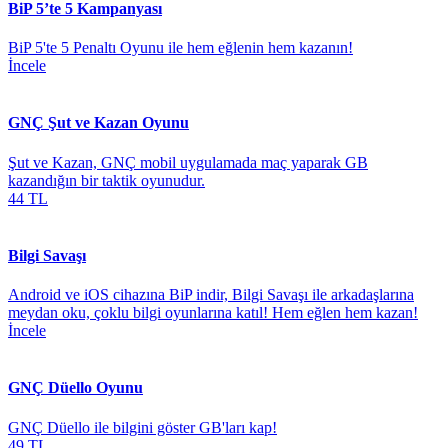
BiP 5’te 5 Kampanyası
BiP 5'te 5 Penaltı Oyunu ile hem eğlenin hem kazanın!
İncele
GNÇ Şut ve Kazan Oyunu
Şut ve Kazan, GNÇ mobil uygulamada maç yaparak GB
kazandığın bir taktik oyunudur.
44 TL
Bilgi Savaşı
Android ve iOS cihazına BiP indir, Bilgi Savaşı ile arkadaşlarına
meydan oku, çoklu bilgi oyunlarına katıl! Hem eğlen hem kazan!
İncele
GNÇ Düello Oyunu
​​GNÇ Düello ile bilgini göster GB'ları kap!
49 TL