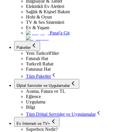
Bilgisayar & Tablet
Elektrikli Ev Aletleri
Sağlık & Kişisel Bakım
Hobi & Oyun
TV & Ses Sistemleri
Ev & Yaşam
Pasaj'a Git
Paketler
Yeni Turkcell'liler
Faturalı Hat
Turkcell Rahat
Faturasız Hat
Tüm Paketler
Dijital Servisler ve Uygulamalar
Arama, Fatura ve TL
Eğlence
Uygulama
Bilgi
Tüm Dijital Servisler ve Uygulamalar
Ev İnterneti ve TV+
Superbox Nedir?