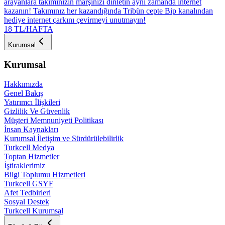
arayanlara takımınızın marşınızı dinletin aynı zamanda internet
kazanın! Takımınız her kazandığında Tribün cepte Bip kanalından
hediye internet çarkını çevirmeyi unutmayın!
18 TL/HAFTA
Kurumsal
Kurumsal
Hakkımızda
Genel Bakış
Yatırımcı İlişkileri
Gizlilik Ve Güvenlik
Müşteri Memnuniyeti Politikası
İnsan Kaynakları
Kurumsal İletişim ve Sürdürülebilirlik
Turkcell Medya
Toptan Hizmetler
İştiraklerimiz
Bilgi Toplumu Hizmetleri
Turkcell GSYF
Afet Tedbirleri
Sosyal Destek
Turkcell Kurumsal