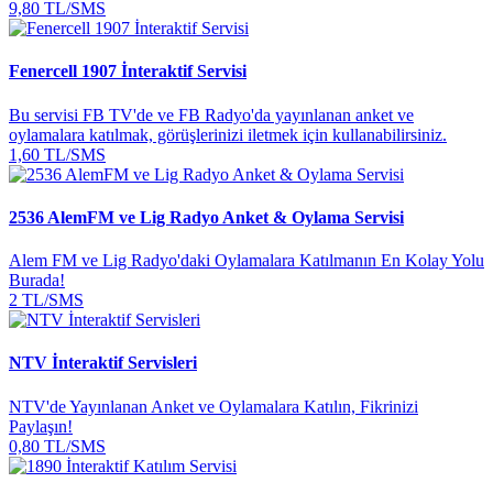
9,80 TL/SMS
Fenercell 1907 İnteraktif Servisi
Bu servisi FB TV'de ve FB Radyo'da yayınlanan anket ve
oylamalara katılmak, görüşlerinizi iletmek için kullanabilirsiniz.
1,60 TL/SMS
2536 AlemFM ve Lig Radyo Anket & Oylama Servisi
Alem FM ve Lig Radyo'daki Oylamalara Katılmanın En Kolay Yolu
Burada!
2 TL/SMS
NTV İnteraktif Servisleri
NTV'de Yayınlanan Anket ve Oylamalara Katılın, Fikrinizi
Paylaşın!
0,80 TL/SMS