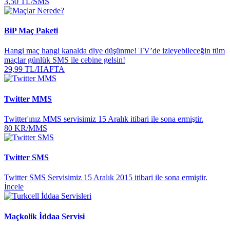
3,50 TL/SMS
BiP Maç Paketi
Hangi maç hangi kanalda diye düşünme! TV’de izleyebileceğin tüm
maçlar günlük SMS ile cebine gelsin!
29,99 TL/HAFTA
Twitter MMS
Twitter'ınız MMS servisimiz 15 Aralık itibari ile sona ermiştir.
80 KR/MMS
Twitter SMS
Twitter SMS Servisimiz 15 Aralık 2015 itibari ile sona ermiştir.
İncele
Maçkolik İddaa Servisi