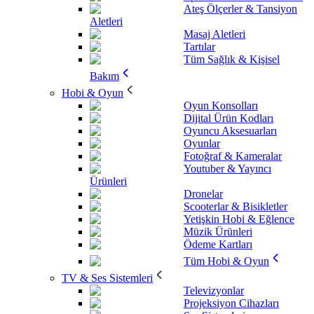
Ateş Ölçerler & Tansiyon
Aletleri
Masaj Aletleri
Tartılar
Tüm Sağlık & Kişisel
Bakım
Hobi & Oyun
Oyun Konsolları
Dijital Ürün Kodları
Oyuncu Aksesuarları
Oyunlar
Fotoğraf & Kameralar
Youtuber & Yayıncı
Ürünleri
Dronelar
Scooterlar & Bisikletler
Yetişkin Hobi & Eğlence
Müzik Ürünleri
Ödeme Kartları
Tüm Hobi & Oyun
TV & Ses Sistemleri
Televizyonlar
Projeksiyon Cihazları