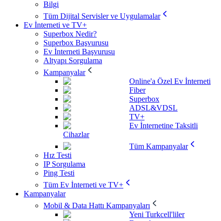
Bilgi
Tüm Dijital Servisler ve Uygulamalar
Ev İnterneti ve TV+
Superbox Nedir?
Superbox Başvurusu
Ev İnterneti Başvurusu
Altyapı Sorgulama
Kampanyalar
Online'a Özel Ev İnterneti
Fiber
Superbox
ADSL&VDSL
TV+
Ev İnternetine Taksitli
Cihazlar
Tüm Kampanyalar
Hız Testi
IP Sorgulama
Ping Testi
Tüm Ev İnterneti ve TV+
Kampanyalar
Mobil & Data Hattı Kampanyaları
Yeni Turkcell'liler