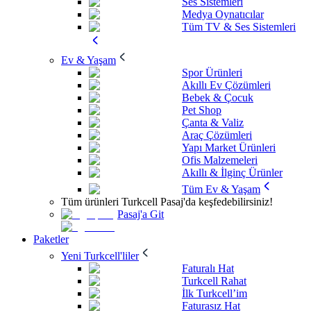
Ses Sistemleri
Medya Oynatıcılar
Tüm TV & Ses Sistemleri
Ev & Yaşam
Spor Ürünleri
Akıllı Ev Çözümleri
Bebek & Çocuk
Pet Shop
Çanta & Valiz
Araç Çözümleri
Yapı Market Ürünleri
Ofis Malzemeleri
Akıllı & İlginç Ürünler
Tüm Ev & Yaşam
Tüm ürünleri Turkcell Pasaj'da keşfedebilirsiniz!
Pasaj'a Git
Paketler
Yeni Turkcell'liler
Faturalı Hat
Turkcell Rahat
İlk Turkcell’im
Faturasız Hat