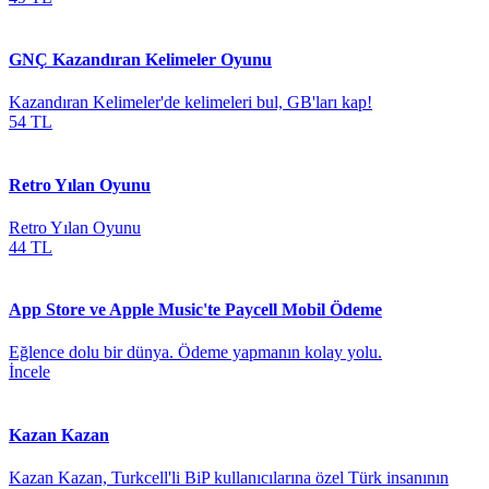
GNÇ Kazandıran Kelimeler Oyunu
Kazandıran Kelimeler'de kelimeleri bul, GB'ları kap!
54 TL
Retro Yılan Oyunu
Retro Yılan Oyunu
44 TL
App Store ve Apple Music'te Paycell Mobil Ödeme
Eğlence dolu bir dünya. Ödeme yapmanın kolay yolu.
İncele
Kazan Kazan
Kazan Kazan, Turkcell'li BiP kullanıcılarına özel Türk insanının