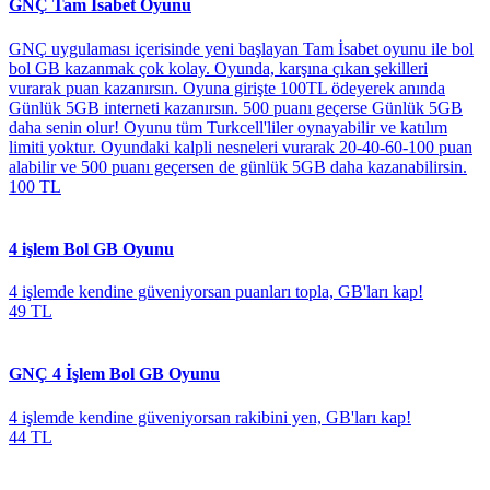
GNÇ Tam İsabet Oyunu
GNÇ uygulaması içerisinde yeni başlayan Tam İsabet oyunu ile bol
bol GB kazanmak çok kolay. Oyunda, karşına çıkan şekilleri
vurarak puan kazanırsın. Oyuna girişte 100TL ödeyerek anında
Günlük 5GB interneti kazanırsın. 500 puanı geçerse Günlük 5GB
daha senin olur! Oyunu tüm Turkcell'liler oynayabilir ve katılım
limiti yoktur. Oyundaki kalpli nesneleri vurarak 20-40-60-100 puan
alabilir ve 500 puanı geçersen de günlük 5GB daha kazanabilirsin.
100 TL
4 işlem Bol GB Oyunu
4 işlemde kendine güveniyorsan puanları topla, GB'ları kap!
49 TL
GNÇ 4 İşlem Bol GB Oyunu
4 işlemde kendine güveniyorsan rakibini yen, GB'ları kap!
44 TL