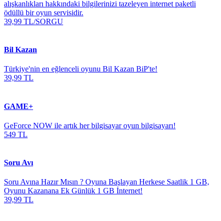
alışkanlıkları hakkındaki bilgilerinizi tazeleyen internet paketli
ödüllü bir oyun servisidir.
39,99 TL/SORGU
Bil Kazan
Türkiye'nin en eğlenceli oyunu Bil Kazan BiP'te!
39,99 TL
GAME+
GeForce NOW ile artık her bilgisayar oyun bilgisayarı!
549 TL
Soru Avı
Soru Avına Hazır Mısın ? Oyuna Başlayan Herkese Saatlik 1 GB,
Oyunu Kazanana Ek Günlük 1 GB İnternet!
39,99 TL