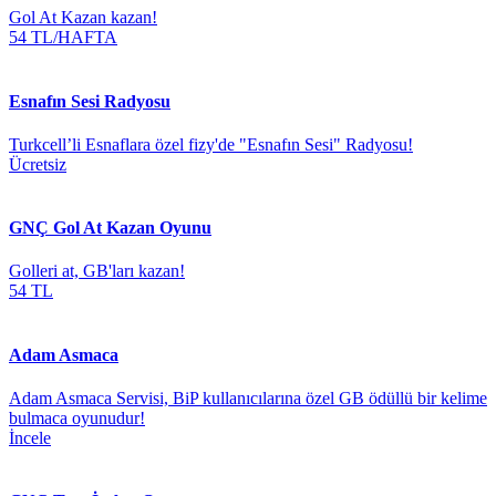
Gol At Kazan kazan!
54 TL/HAFTA
Esnafın Sesi Radyosu
​Turkcell’li Esnaflara özel fizy'de "Esnafın Sesi" Radyosu​!
Ücretsiz
GNÇ Gol At Kazan Oyunu
Golleri at, GB'ları kazan!
54 TL
Adam Asmaca
Adam Asmaca Servisi, BiP kullanıcılarına özel GB ödüllü bir kelime
bulmaca oyunudur!
İncele