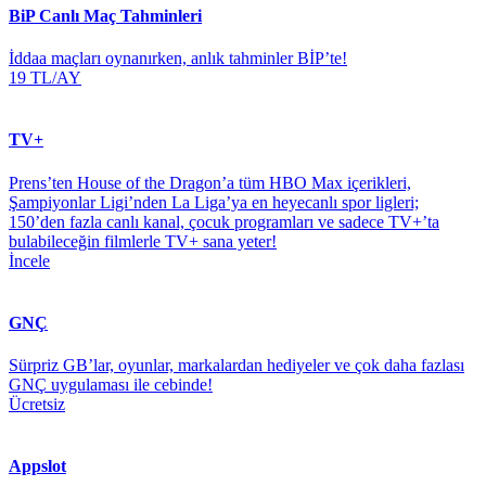
BiP Canlı Maç Tahminleri
İddaa maçları oynanırken, anlık tahminler BİP’te!
19 TL/AY
TV+
Prens’ten House of the Dragon’a tüm HBO Max içerikleri,
Şampiyonlar Ligi’nden La Liga’ya en heyecanlı spor ligleri;
150’den fazla canlı kanal, çocuk programları ve sadece TV+’ta
bulabileceğin filmlerle TV+ sana yeter!
İncele
GNÇ
Sürpriz GB’lar, oyunlar, markalardan hediyeler ve çok daha fazlası
GNÇ uygulaması ile cebinde!
Ücretsiz
Appslot