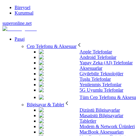
Bireysel
Kurumsal
superonline.net
Pasaj
Cep Telefonu & Aksesuar
Apple Telefonlar
Android Telefonlar
Yapay Zeka (AI) Telefonlar
Aksesuarlar
Giyilebilir Teknolojiler
Tuşlu Telefonlar
Yenilenmiş Telefonlar
5G Uyumlu Telefonlar
Tüm Cep Telefonu & Aksesu
Bilgisayar & Tablet
Dizüstü Bilgisayarlar
Masaüstü Bilgisayarlar
Tabletler
Modem & Network Ürünleri
MacBook Aksesuarları