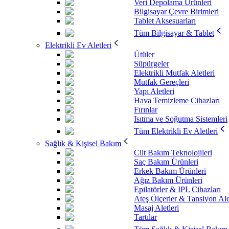
Veri Depolama Ürünleri
Bilgisayar Çevre Birimleri
Tablet Aksesuarları
Tüm Bilgisayar & Tablet
Elektrikli Ev Aletleri
Ütüler
Süpürgeler
Elektrikli Mutfak Aletleri
Mutfak Gereçleri
Yapı Aletleri
Hava Temizleme Cihazları
Fırınlar
Isıtma ve Soğutma Sistemleri
Tüm Elektrikli Ev Aletleri
Sağlık & Kişisel Bakım
Cilt Bakım Teknolojileri
Saç Bakım Ürünleri
Erkek Bakım Ürünleri
Ağız Bakım Ürünleri
Epilatörler & IPL Cihazları
Ateş Ölçerler & Tansiyon Ale
Masaj Aletleri
Tartılar