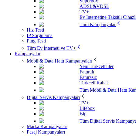
Superbox
ADSL&VDSL
TV+
Ev İnternetine Taksitli Cihazl
Tüm Kampanyalar
Hız Testi
IP Sorgulama
Ping Testi
Tüm Ev İnterneti ve TV+
Kampanyalar
Mobil & Data Hattı Kampanyaları
Yeni Turkcell'liler
Faturalı
Faturasız
Turkcell Rahat
Tüm Mobil & Data Hattı Kam
Dijital Servis Kampanyaları
TV+
Lifebox
Bip
Tüm Dijital Servis Kampanya
Marka Kampanyaları
Pasaj Kampanyaları