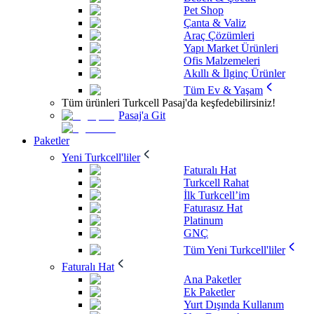
Pet Shop
Çanta & Valiz
Araç Çözümleri
Yapı Market Ürünleri
Ofis Malzemeleri
Akıllı & İlginç Ürünler
Tüm Ev & Yaşam
Tüm ürünleri Turkcell Pasaj'da keşfedebilirsiniz!
Pasaj'a Git
Paketler
Yeni Turkcell'liler
Faturalı Hat
Turkcell Rahat
İlk Turkcell’im
Faturasız Hat
Platinum
GNÇ
Tüm Yeni Turkcell'liler
Faturalı Hat
Ana Paketler
Ek Paketler
Yurt Dışında Kullanım