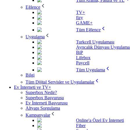
Tüm Arama, Fatura ve TL
Eğlence
TV+
fizy
GAME+
Tüm Eğlence
Uygulama
Turkcell Uygulaması
Ayrıcalık Dünyası Uygulamal
BiP
Lifebox
Paycell
Tüm Uygulama
Bilgi
Tüm Dijital Servisler ve Uygulamalar
Ev İnterneti ve TV+
Superbox Nedir?
Superbox Başvurusu
Ev İnterneti Başvurusu
Altyapı Sorgulama
Kampanyalar
Online'a Özel Ev İnterneti
Fiber