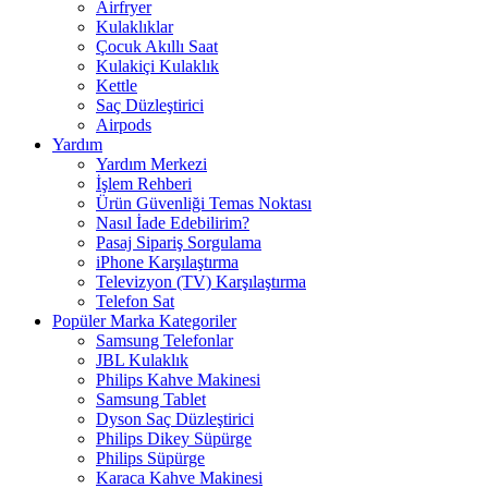
Airfryer
Kulaklıklar
Çocuk Akıllı Saat
Kulakiçi Kulaklık
Kettle
Saç Düzleştirici
Airpods
Yardım
Yardım Merkezi
İşlem Rehberi
Ürün Güvenliği Temas Noktası
Nasıl İade Edebilirim?
Pasaj Sipariş Sorgulama
iPhone Karşılaştırma
Televizyon (TV) Karşılaştırma
Telefon Sat
Popüler Marka Kategoriler
Samsung Telefonlar
JBL Kulaklık
Philips Kahve Makinesi
Samsung Tablet
Dyson Saç Düzleştirici
Philips Dikey Süpürge
Philips Süpürge
Karaca Kahve Makinesi