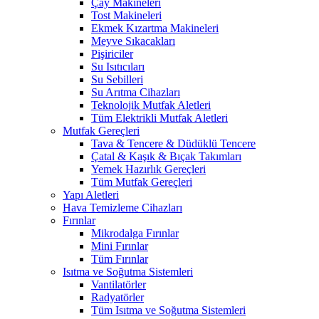
Çay Makineleri
Tost Makineleri
Ekmek Kızartma Makineleri
Meyve Sıkacakları
Pişiriciler
Su Isıtıcıları
Su Sebilleri
Su Arıtma Cihazları
Teknolojik Mutfak Aletleri
Tüm Elektrikli Mutfak Aletleri
Mutfak Gereçleri
Tava & Tencere & Düdüklü Tencere
Çatal & Kaşık & Bıçak Takımları
Yemek Hazırlık Gereçleri
Tüm Mutfak Gereçleri
Yapı Aletleri
Hava Temizleme Cihazları
Fırınlar
Mikrodalga Fırınlar
Mini Fırınlar
Tüm Fırınlar
Isıtma ve Soğutma Sistemleri
Vantilatörler
Radyatörler
Tüm Isıtma ve Soğutma Sistemleri