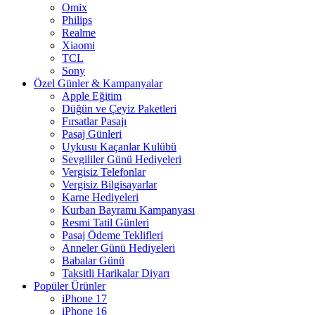
Omix
Philips
Realme
Xiaomi
TCL
Sony
Özel Günler & Kampanyalar
Apple Eğitim
Düğün ve Çeyiz Paketleri
Fırsatlar Pasajı
Pasaj Günleri
Uykusu Kaçanlar Kulübü
Sevgililer Günü Hediyeleri
Vergisiz Telefonlar
Vergisiz Bilgisayarlar
Karne Hediyeleri
Kurban Bayramı Kampanyası
Resmi Tatil Günleri
Pasaj Ödeme Teklifleri
Anneler Günü Hediyeleri
Babalar Günü
Taksitli Harikalar Diyarı
Popüler Ürünler
iPhone 17
iPhone 16