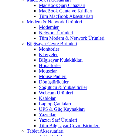
MacBook Şarj Cihazları
MacBook Çanta ve Kılıfları
Tüm MacBook Aksesuarları
Modem & Network Ürünleri
Modemler
Network Ürünleri
Tüm Modem & Network Ürünleri
Bilgisayar Çevre Birimleri
Monitörler
Klavyeler
BiIgisayar Kulaklıkları
Hoparlörler
Mouselar
Mouse Padleri
Dönüştürücüler
Soğutucu & Yükselticiler
Webcam Ürünleri
Kablolar
Laptop Çantaları
UPS & Güç Kaynakları
Yazıcılar
Yazıcı Sarf Ürünleri
Tüm Bilgisayar Çevre Birimleri
Tablet Aksesuarları