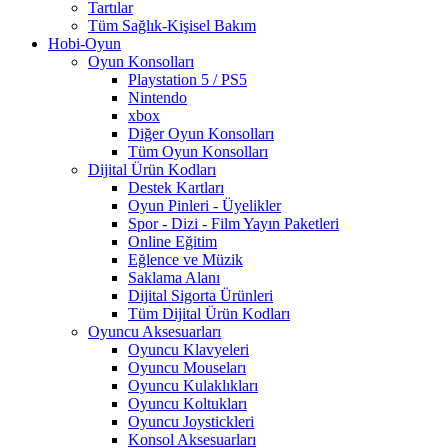
Tartılar
Tüm Sağlık-Kişisel Bakım
Hobi-Oyun
Oyun Konsolları
Playstation 5 / PS5
Nintendo
xbox
Diğer Oyun Konsolları
Tüm Oyun Konsolları
Dijital Ürün Kodları
Destek Kartları
Oyun Pinleri - Üyelikler
Spor - Dizi - Film Yayın Paketleri
Online Eğitim
Eğlence ve Müzik
Saklama Alanı
Dijital Sigorta Ürünleri
Tüm Dijital Ürün Kodları
Oyuncu Aksesuarları
Oyuncu Klavyeleri
Oyuncu Mouseları
Oyuncu Kulaklıkları
Oyuncu Koltukları
Oyuncu Joystickleri
Konsol Aksesuarları