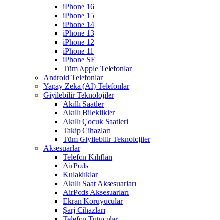
iPhone 16
iPhone 15
iPhone 14
iPhone 13
iPhone 12
iPhone 11
iPhone SE
Tüm Apple Telefonlar
Android Telefonlar
Yapay Zeka (AI) Telefonlar
Giyilebilir Teknolojiler
Akıllı Saatler
Akıllı Bileklikler
Akıllı Çocuk Saatleri
Takip Cihazları
Tüm Giyilebilir Teknolojiler
Aksesuarlar
Telefon Kılıfları
AirPods
Kulaklıklar
Akıllı Saat Aksesuarları
AirPods Aksesuarları
Ekran Koruyucular
Şarj Cihazları
Telefon Tutucular