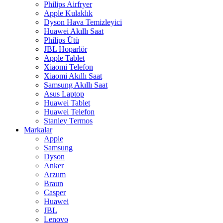
Philips Airfryer
Apple Kulaklık
Dyson Hava Temizleyici
Huawei Akıllı Saat
Philips Ütü
JBL Hoparlör
Apple Tablet
Xiaomi Telefon
Xiaomi Akıllı Saat
Samsung Akıllı Saat
Asus Laptop
Huawei Tablet
Huawei Telefon
Stanley Termos
Markalar
Apple
Samsung
Dyson
Anker
Arzum
Braun
Casper
Huawei
JBL
Lenovo