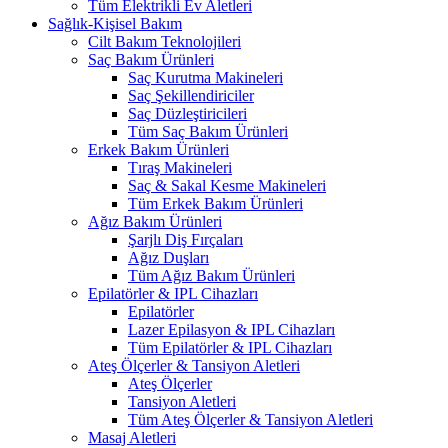
Tüm Elektrikli Ev Aletleri
Sağlık-Kişisel Bakım
Cilt Bakım Teknolojileri
Saç Bakım Ürünleri
Saç Kurutma Makineleri
Saç Şekillendiriciler
Saç Düzleştiricileri
Tüm Saç Bakım Ürünleri
Erkek Bakım Ürünleri
Tıraş Makineleri
Saç & Sakal Kesme Makineleri
Tüm Erkek Bakım Ürünleri
Ağız Bakım Ürünleri
Şarjlı Diş Fırçaları
Ağız Duşları
Tüm Ağız Bakım Ürünleri
Epilatörler & IPL Cihazları
Epilatörler
Lazer Epilasyon & IPL Cihazları
Tüm Epilatörler & IPL Cihazları
Ateş Ölçerler & Tansiyon Aletleri
Ateş Ölçerler
Tansiyon Aletleri
Tüm Ateş Ölçerler & Tansiyon Aletleri
Masaj Aletleri