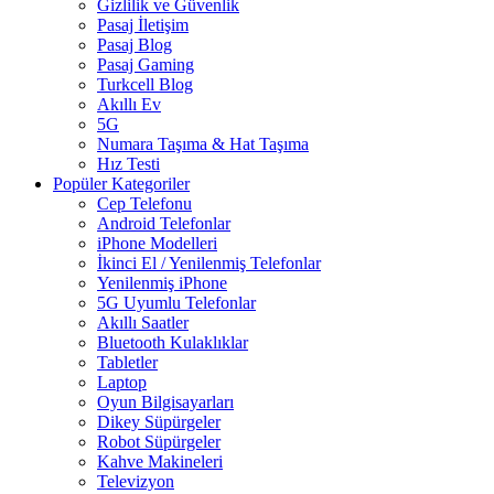
Gizlilik ve Güvenlik
Pasaj İletişim
Pasaj Blog
Pasaj Gaming
Turkcell Blog
Akıllı Ev
5G
Numara Taşıma & Hat Taşıma
Hız Testi
Popüler Kategoriler
Cep Telefonu
Android Telefonlar
iPhone Modelleri
İkinci El / Yenilenmiş Telefonlar
Yenilenmiş iPhone
5G Uyumlu Telefonlar
Akıllı Saatler
Bluetooth Kulaklıklar
Tabletler
Laptop
Oyun Bilgisayarları
Dikey Süpürgeler
Robot Süpürgeler
Kahve Makineleri
Televizyon