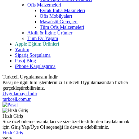
Ofis Malzemeleri
Evrak İmha Makineleri
Ofis Mobilyaları
Masaüstü Gereçleri
Tüm Ofis Malzemeleri
Akıllı & İlginç Ürünler
Tüm Ev-Yaşam
Apple Eğitim Ürünleri
Yardım
Sipariş Sorgulama
Pasaj Blog
iPhone Karşılaştırma
Turkcell Uygulamasını İndir
Pasaj ile ilgili tüm işlemlerinizi Turkcell Uygulamasından hızlıca
gerçekleştirebilirsiniz.
Uygulamayı İndir
turkcell.com.tr
Hızlı Giriş
Size özel ödeme avantajları ve size özel tekliflerden faydalanmak
için Giriş Yap/Üye Ol seçeneği ile devam edebilirsiniz.
Hızlı Giriş
veya