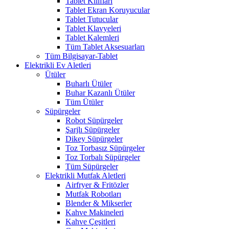
Tablet Kılıfları
Tablet Ekran Koruyucular
Tablet Tutucular
Tablet Klavyeleri
Tablet Kalemleri
Tüm Tablet Aksesuarları
Tüm Bilgisayar-Tablet
Elektrikli Ev Aletleri
Ütüler
Buharlı Ütüler
Buhar Kazanlı Ütüler
Tüm Ütüler
Süpürgeler
Robot Süpürgeler
Şarjlı Süpürgeler
Dikey Süpürgeler
Toz Torbasız Süpürgeler
Toz Torbalı Süpürgeler
Tüm Süpürgeler
Elektrikli Mutfak Aletleri
Airfryer & Fritözler
Mutfak Robotları
Blender & Mikserler
Kahve Makineleri
Kahve Çeşitleri