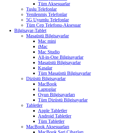
Tüm Aksesuarlar
Tuşlu Telefonlar
Yenilenmiş Telefonlar
5G Uyumlu Telefonlar
Tüm Cep Telefonu-Aksesuar
Bilgisayar-Tablet
Masaüstü Bilgisayarlar
Mac mini
iMac
Mac Studio
All-in-One Bilgisayarlar
Masaüstü Bilgisayarlar
Kasalar
Tüm Masaüstü Bilgisayarlar
Dizüstü Bilgisayarlar
MacBook
Laptoplar
Oyun Bilgisayarları
Tüm Dizüstü Bilgisayarlar
Tabletler
Apple Tabletler
Android Tabletler
Tüm Tabletler
MacBook Aksesuarları
MacBook Şarj Cihazları