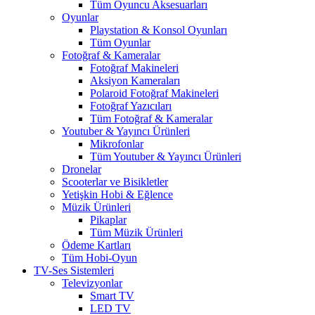
Tüm Oyuncu Aksesuarları
Oyunlar
Playstation & Konsol Oyunları
Tüm Oyunlar
Fotoğraf & Kameralar
Fotoğraf Makineleri
Aksiyon Kameraları
Polaroid Fotoğraf Makineleri
Fotoğraf Yazıcıları
Tüm Fotoğraf & Kameralar
Youtuber & Yayıncı Ürünleri
Mikrofonlar
Tüm Youtuber & Yayıncı Ürünleri
Dronelar
Scooterlar ve Bisikletler
Yetişkin Hobi & Eğlence
Müzik Ürünleri
Pikaplar
Tüm Müzik Ürünleri
Ödeme Kartları
Tüm Hobi-Oyun
TV-Ses Sistemleri
Televizyonlar
Smart TV
LED TV