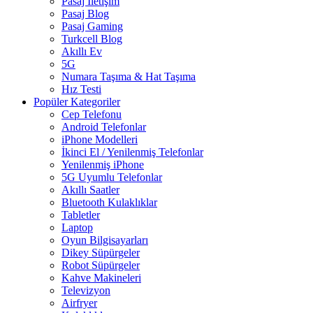
Pasaj İletişim
Pasaj Blog
Pasaj Gaming
Turkcell Blog
Akıllı Ev
5G
Numara Taşıma & Hat Taşıma
Hız Testi
Popüler Kategoriler
Cep Telefonu
Android Telefonlar
iPhone Modelleri
İkinci El / Yenilenmiş Telefonlar
Yenilenmiş iPhone
5G Uyumlu Telefonlar
Akıllı Saatler
Bluetooth Kulaklıklar
Tabletler
Laptop
Oyun Bilgisayarları
Dikey Süpürgeler
Robot Süpürgeler
Kahve Makineleri
Televizyon
Airfryer