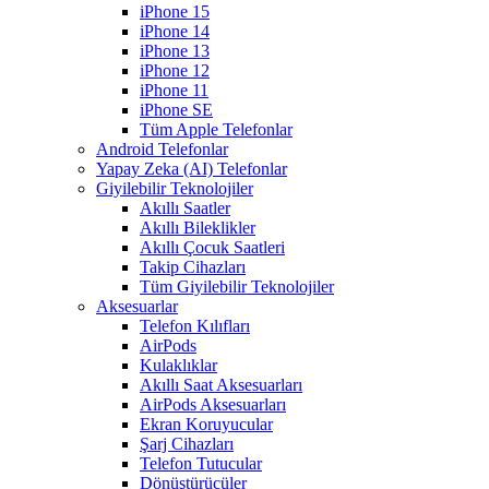
iPhone 15
iPhone 14
iPhone 13
iPhone 12
iPhone 11
iPhone SE
Tüm Apple Telefonlar
Android Telefonlar
Yapay Zeka (AI) Telefonlar
Giyilebilir Teknolojiler
Akıllı Saatler
Akıllı Bileklikler
Akıllı Çocuk Saatleri
Takip Cihazları
Tüm Giyilebilir Teknolojiler
Aksesuarlar
Telefon Kılıfları
AirPods
Kulaklıklar
Akıllı Saat Aksesuarları
AirPods Aksesuarları
Ekran Koruyucular
Şarj Cihazları
Telefon Tutucular
Dönüştürücüler