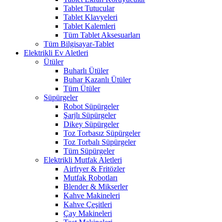
Tablet Tutucular
Tablet Klavyeleri
Tablet Kalemleri
Tüm Tablet Aksesuarları
Tüm Bilgisayar-Tablet
Elektrikli Ev Aletleri
Ütüler
Buharlı Ütüler
Buhar Kazanlı Ütüler
Tüm Ütüler
Süpürgeler
Robot Süpürgeler
Şarjlı Süpürgeler
Dikey Süpürgeler
Toz Torbasız Süpürgeler
Toz Torbalı Süpürgeler
Tüm Süpürgeler
Elektrikli Mutfak Aletleri
Airfryer & Fritözler
Mutfak Robotları
Blender & Mikserler
Kahve Makineleri
Kahve Çeşitleri
Çay Makineleri