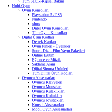
Tüm Sağlık-Kişisel Bakım
Hobi-Oyun
Oyun Konsolları
Playstation 5 / PS5
Nintendo
xbox
Diğer Oyun Konsolları
Tüm Oyun Konsolları
Dijital Ürün Kodları
Destek Kartları
Oyun Pinleri - Üyelikler
Spor - Dizi - Film Yayın Paketleri
Online Eğitim
Eğlence ve Müzik
Saklama Alanı
Dijital Sigorta Ürünleri
Tüm Dijital Ürün Kodları
Oyuncu Aksesuarları
Oyuncu Klavyeleri
Oyuncu Mouseları
Oyuncu Kulaklıkları
Oyuncu Koltukları
Oyuncu Joystickleri
Konsol Aksesuarları
Mobil Oyun Aksesuarları