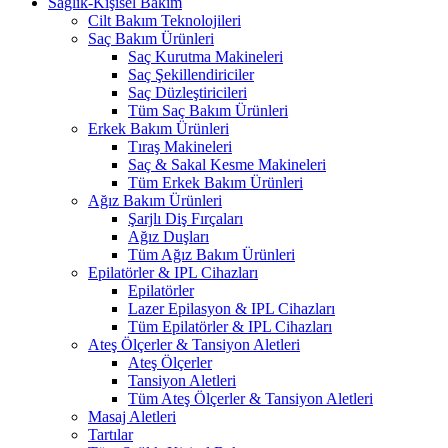
Sağlık-Kişisel Bakım
Cilt Bakım Teknolojileri
Saç Bakım Ürünleri
Saç Kurutma Makineleri
Saç Şekillendiriciler
Saç Düzleştiricileri
Tüm Saç Bakım Ürünleri
Erkek Bakım Ürünleri
Tıraş Makineleri
Saç & Sakal Kesme Makineleri
Tüm Erkek Bakım Ürünleri
Ağız Bakım Ürünleri
Şarjlı Diş Fırçaları
Ağız Duşları
Tüm Ağız Bakım Ürünleri
Epilatörler & IPL Cihazları
Epilatörler
Lazer Epilasyon & IPL Cihazları
Tüm Epilatörler & IPL Cihazları
Ateş Ölçerler & Tansiyon Aletleri
Ateş Ölçerler
Tansiyon Aletleri
Tüm Ateş Ölçerler & Tansiyon Aletleri
Masaj Aletleri
Tartılar