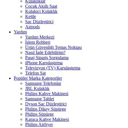
Kulaklıklar
Çocuk Akıllı Saat
Kulakiçi Kulaklık
Kettle
Saç Düzleştirici
Airpods
Yardım
Yardım Merkezi
İşlem Rehberi
Ürün Güvenliği Temas Noktası
Nasıl İade Edebilirim?
Pasaj Sipariş Sorgulama
iPhone Karşılaştırma
Televizyon (TV) Karşılaştırma
Telefon Sat
Popüler Marka Kategoriler
Samsung Telefonlar
JBL Kulaklık
Philips Kahve Makinesi
Samsung Tablet
Dyson Saç Düzleştirici
Philips Dikey Süpürge
Philips Süpürge
Karaca Kahve Makinesi
Philips Airfryer