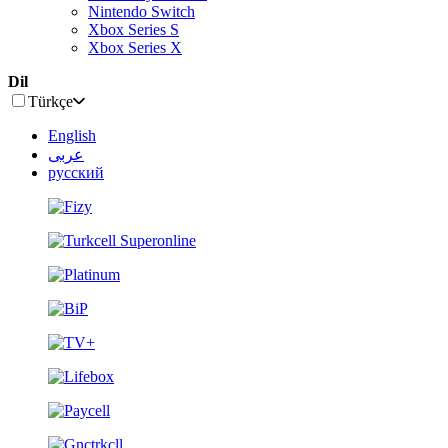
Nintendo Switch
Xbox Series S
Xbox Series X
Dil
Türkçe
English
عربى
русский