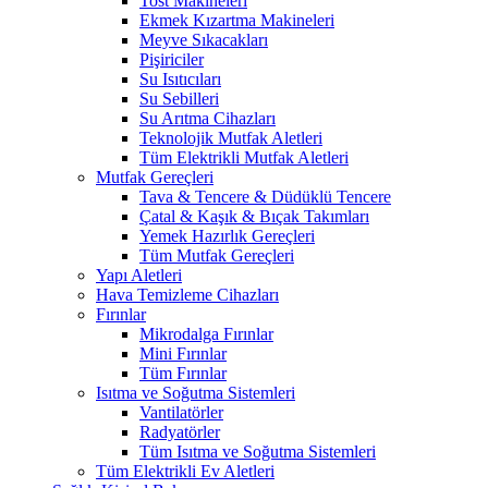
Tost Makineleri
Ekmek Kızartma Makineleri
Meyve Sıkacakları
Pişiriciler
Su Isıtıcıları
Su Sebilleri
Su Arıtma Cihazları
Teknolojik Mutfak Aletleri
Tüm Elektrikli Mutfak Aletleri
Mutfak Gereçleri
Tava & Tencere & Düdüklü Tencere
Çatal & Kaşık & Bıçak Takımları
Yemek Hazırlık Gereçleri
Tüm Mutfak Gereçleri
Yapı Aletleri
Hava Temizleme Cihazları
Fırınlar
Mikrodalga Fırınlar
Mini Fırınlar
Tüm Fırınlar
Isıtma ve Soğutma Sistemleri
Vantilatörler
Radyatörler
Tüm Isıtma ve Soğutma Sistemleri
Tüm Elektrikli Ev Aletleri