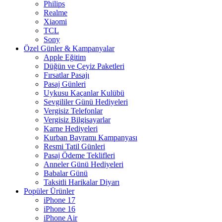
Philips
Realme
Xiaomi
TCL
Sony
Özel Günler & Kampanyalar
Apple Eğitim
Düğün ve Çeyiz Paketleri
Fırsatlar Pasajı
Pasaj Günleri
Uykusu Kaçanlar Kulübü
Sevgililer Günü Hediyeleri
Vergisiz Telefonlar
Vergisiz Bilgisayarlar
Karne Hediyeleri
Kurban Bayramı Kampanyası
Resmi Tatil Günleri
Pasaj Ödeme Teklifleri
Anneler Günü Hediyeleri
Babalar Günü
Taksitli Harikalar Diyarı
Popüler Ürünler
iPhone 17
iPhone 16
iPhone Air