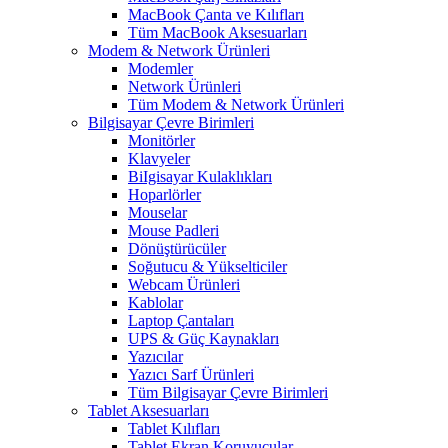
MacBook Çanta ve Kılıfları
Tüm MacBook Aksesuarları
Modem & Network Ürünleri
Modemler
Network Ürünleri
Tüm Modem & Network Ürünleri
Bilgisayar Çevre Birimleri
Monitörler
Klavyeler
BiIgisayar Kulaklıkları
Hoparlörler
Mouselar
Mouse Padleri
Dönüştürücüler
Soğutucu & Yükselticiler
Webcam Ürünleri
Kablolar
Laptop Çantaları
UPS & Güç Kaynakları
Yazıcılar
Yazıcı Sarf Ürünleri
Tüm Bilgisayar Çevre Birimleri
Tablet Aksesuarları
Tablet Kılıfları
Tablet Ekran Koruyucular