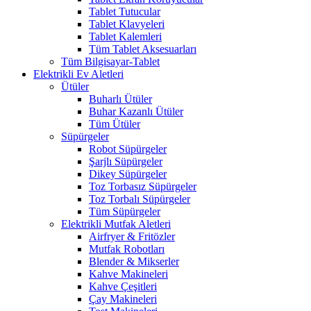
Tablet Tutucular
Tablet Klavyeleri
Tablet Kalemleri
Tüm Tablet Aksesuarları
Tüm Bilgisayar-Tablet
Elektrikli Ev Aletleri
Ütüler
Buharlı Ütüler
Buhar Kazanlı Ütüler
Tüm Ütüler
Süpürgeler
Robot Süpürgeler
Şarjlı Süpürgeler
Dikey Süpürgeler
Toz Torbasız Süpürgeler
Toz Torbalı Süpürgeler
Tüm Süpürgeler
Elektrikli Mutfak Aletleri
Airfryer & Fritözler
Mutfak Robotları
Blender & Mikserler
Kahve Makineleri
Kahve Çeşitleri
Çay Makineleri