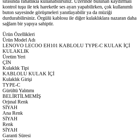
sırasında rahatlıkla kullanabilirsiniz. Üzerinde bulunan kaydırmalı
kontrol tuşu ile tek hareketle ses ayarı yapabilirken, çok kullanımlı
buton sayesinde görüşmeleri yanıtlayabilir ya da müziği
durdurabilirsiniz. Örgülü kablosu ile diğer kulaklıklara nazaran daha
sağlam bir yapıya sahiptir.
Ürün Özellikleri
Ürün Model Adı
LENOVO LECOO EH101 KABLOLU TYPE-C KULAK İÇİ
KULAKLIK
Üretim Yeri
ÇİN
Kulaklık Tipi
KABLOLU KULAK İÇİ
Kulaklık Girişi
TYPE-C
Gürültü Yalıtımı
BELİRTİLMEMİŞ
Orjınal Renk
SİYAH
Ana Renk
SİYAH
Renk
SİYAH
Garanti Süresi