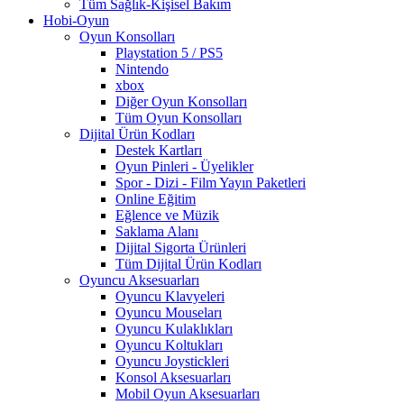
Tüm Sağlık-Kişisel Bakım
Hobi-Oyun
Oyun Konsolları
Playstation 5 / PS5
Nintendo
xbox
Diğer Oyun Konsolları
Tüm Oyun Konsolları
Dijital Ürün Kodları
Destek Kartları
Oyun Pinleri - Üyelikler
Spor - Dizi - Film Yayın Paketleri
Online Eğitim
Eğlence ve Müzik
Saklama Alanı
Dijital Sigorta Ürünleri
Tüm Dijital Ürün Kodları
Oyuncu Aksesuarları
Oyuncu Klavyeleri
Oyuncu Mouseları
Oyuncu Kulaklıkları
Oyuncu Koltukları
Oyuncu Joystickleri
Konsol Aksesuarları
Mobil Oyun Aksesuarları