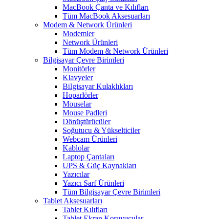
MacBook Çanta ve Kılıfları
Tüm MacBook Aksesuarları
Modem & Network Ürünleri
Modemler
Network Ürünleri
Tüm Modem & Network Ürünleri
Bilgisayar Çevre Birimleri
Monitörler
Klavyeler
BiIgisayar Kulaklıkları
Hoparlörler
Mouselar
Mouse Padleri
Dönüştürücüler
Soğutucu & Yükselticiler
Webcam Ürünleri
Kablolar
Laptop Çantaları
UPS & Güç Kaynakları
Yazıcılar
Yazıcı Sarf Ürünleri
Tüm Bilgisayar Çevre Birimleri
Tablet Aksesuarları
Tablet Kılıfları
Tablet Ekran Koruyucular