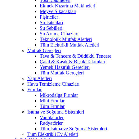
Tost Makineleri
Ekmek Kızartma Makineleri
Meyve Sıkacakları
Pişiriciler
Su Isıtıcıları
Su Sebilleri
Su Arıtma Cihazları
Teknolojik Mutfak Aletleri
Tüm Elektrikli Mutfak Aletleri
Mutfak Gereçleri
Tava & Tencere & Düdüklü Tencere
Çatal & Kaşık & Bıçak Takımları
Yemek Hazırlık Gereçleri
Tüm Mutfak Gereçleri
Yapı Aletleri
Hava Temizleme Cihazları
Fırınlar
Mikrodalga Fırınlar
Mini Fırınlar
Tüm Fırınlar
Isıtma ve Soğutma Sistemleri
Vantilatörler
Radyatörler
Tüm Isıtma ve Soğutma Sistemleri
Tüm Elektrikli Ev Aletleri