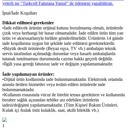
yeterli ise “Turkcell Faturana Yansıt” ile ödemeni yapabilirsin.
İptal/İade Koşulları
Dikkat edilmesi gerekenler
•İade edilecek ürünün orijinal kutusu bozulmamış olmalı, ürünlerde
çizik veya herhangi bir hasar olmamalıdır. İade edilen ürün tüm yan
ürün ve aksesuarlarıyla birlikte gönderilmelidir. Ürünlerin 14 günde
iade koşullarına uygun bir şekilde iade edilmesi gerekmektedir.
•Büyük desili ürünlerde (Beyaz eşya, TV vb.) ambalajın teknik
servis tarafından açılmadığı durumlar veya hasarlı ambalajlarda
tutanak tutulmaması durumunda cayma hakkı geçerli değildir.
•İlgili yasa gereği faturasız iade ve değişim yapılamamaktadır.
İade yapılamayan ürünler:
•Dijital ürün kodlarında iade bulunmamaktadır. Elektronik ortamda
anında iletilen hizmetler veya teslim edilen ürünlerde iade
bulunmamaktadır.
•Kullanım esnasında vücut ile birebir temas gerektiren ve kullanımla
beraber sağlık açısından tehlike arz edebilen ürünlerin
iadesi/değişimi yapılamamaktadır. (Tüm Kişisel Bakım Ürünleri,
Kulak içi /kulak üstü kulaklık, saat, akıllı bileklik vb.)
1