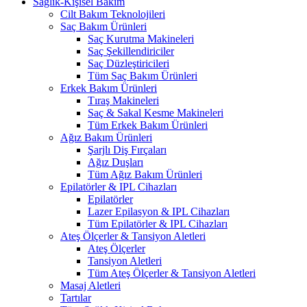
Sağlık-Kişisel Bakım
Cilt Bakım Teknolojileri
Saç Bakım Ürünleri
Saç Kurutma Makineleri
Saç Şekillendiriciler
Saç Düzleştiricileri
Tüm Saç Bakım Ürünleri
Erkek Bakım Ürünleri
Tıraş Makineleri
Saç & Sakal Kesme Makineleri
Tüm Erkek Bakım Ürünleri
Ağız Bakım Ürünleri
Şarjlı Diş Fırçaları
Ağız Duşları
Tüm Ağız Bakım Ürünleri
Epilatörler & IPL Cihazları
Epilatörler
Lazer Epilasyon & IPL Cihazları
Tüm Epilatörler & IPL Cihazları
Ateş Ölçerler & Tansiyon Aletleri
Ateş Ölçerler
Tansiyon Aletleri
Tüm Ateş Ölçerler & Tansiyon Aletleri
Masaj Aletleri
Tartılar