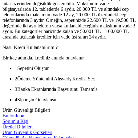
tutar üzerinden değişiklik gösterebilir. Maksimum vade
bilgisayarlarda 12, tabletlerde 6 aydır. 20.000 TL ve altındaki cep
telefonlarında maksimum vade 12 ay, 20.000 TL üzerindeki cep
telefonlarında 3 aydır. Örneğin, sepetinizde 22.600 TL ve 19.500 TL
değerinde iki ayrı telefon varsa kullanabileceğiniz maksimum vade 3
aydır. Bu kategoriler haricinde kalan ve 50.001 TL – 100.000 TL
arasında açılacak krediler için vade üst sınırı 24 aydır.
Nasıl Kredi Kullanabilirim ?
Bir kaç adımda, krediniz anında onaylanır.
1
Sepetini Oluştur
2
Ödeme Yöntemini Alışveriş Kredisi Seç
3
Banka Ekranlarında Başvurunu Tamamla
4
Siparişin Onaylansın
Ürün Güvenliği Bilgileri
ButtonIcon
Sorumlu Kişi
Üretici Bilgileri
Ürün Güvenlik Görselleri
Güvenlik Açıklamaları ve Kılavuzlar