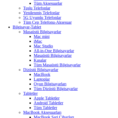
Tüm Aksesuarlar
Tuşlu Telefonlar
Yenilenmiş Telefonlar
5G Uyumlu Telefonlar
Tüm Cep Telefonu-Aksesuar
Bilgisayar-Tablet
Masaüstü Bilgisayarlar
Mac mini
iMac
Mac Studio
All-in-One Bilgisayarlar
Masaüstü Bilgisayarlar
Kasalar
Tüm Masaüstü Bilgisayarlar
Dizüstü Bilgisayarlar
MacBook
Laptoplar
Oyun Bilgisayarları
Tüm Dizüstü Bilgisayarlar
Tabletler
Apple Tabletler
Android Tabletler
Tüm Tabletler
MacBook Aksesuarları
MacBook Şarj Cihazları