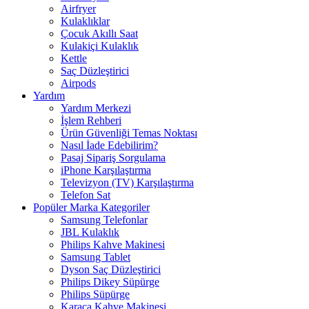
Airfryer
Kulaklıklar
Çocuk Akıllı Saat
Kulakiçi Kulaklık
Kettle
Saç Düzleştirici
Airpods
Yardım
Yardım Merkezi
İşlem Rehberi
Ürün Güvenliği Temas Noktası
Nasıl İade Edebilirim?
Pasaj Sipariş Sorgulama
iPhone Karşılaştırma
Televizyon (TV) Karşılaştırma
Telefon Sat
Popüler Marka Kategoriler
Samsung Telefonlar
JBL Kulaklık
Philips Kahve Makinesi
Samsung Tablet
Dyson Saç Düzleştirici
Philips Dikey Süpürge
Philips Süpürge
Karaca Kahve Makinesi