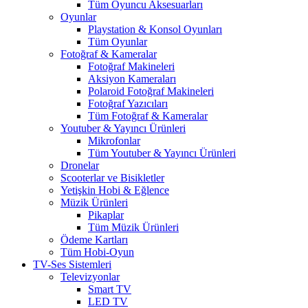
Tüm Oyuncu Aksesuarları
Oyunlar
Playstation & Konsol Oyunları
Tüm Oyunlar
Fotoğraf & Kameralar
Fotoğraf Makineleri
Aksiyon Kameraları
Polaroid Fotoğraf Makineleri
Fotoğraf Yazıcıları
Tüm Fotoğraf & Kameralar
Youtuber & Yayıncı Ürünleri
Mikrofonlar
Tüm Youtuber & Yayıncı Ürünleri
Dronelar
Scooterlar ve Bisikletler
Yetişkin Hobi & Eğlence
Müzik Ürünleri
Pikaplar
Tüm Müzik Ürünleri
Ödeme Kartları
Tüm Hobi-Oyun
TV-Ses Sistemleri
Televizyonlar
Smart TV
LED TV