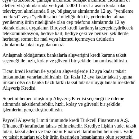
aletleri vb.) alımlarında ve fiyatı 5.000 Türk Lirasına kadar olan
televizyon alımlarında 9 ay, bilgisayar alımlarında 12 ay, “yenileme
merkezi” veya “yetkili satıcı” niteliğindeki iş yerlerinden alınan
yenilenmiş ürün niteliğinde olan cep telefonu alımlarında 12 ay
olarak olarak uygulanır. Bireysel kredi kartlarıyla gerçekleştirilecek
telekomünikasyon, hediye kart, hediye çeki ve benzeri şekillerde
herhangi somut bir mal veya hizmeti içermeyen ürünlerin
alımlarında taksit uygulanamaz.
Anlaşmalı olduğumuz bankalarla alışverişini kredi kartına taksit
seçeneği ile hızlı, kolay ve güvenli bir şekilde tamamlayabilirsin.
Ticari kredi kartları ile yapılan alışverişlerde 12 aya kadar taksit
imkanından yararlanabilirsiniz. En fazla 12 aya kadar taksit yapma
imkanı olsa da banka bazlı farklı taksit tutarları uygulanabilmektedir.
Alışveriş Kredisi
Sepetini hemen oluşturup Alışveriş Kredisi seçeneği ile ödeme
adımında taksitlendirebilir, hızlı, kolay ve güvenli bir şekilde
işlemlerini gerçekleştirebilirsin.
Paycell Alışveriş Limiti ürününde kredi Turkcell Finansman A.Ş.
(Financell) tarafından tahsis edilmektedir. Krediye ilişkin vade, taksit
tutarı, taksit adedi ve faiz oranı Financell tarafından belirlenir. Vade
ve taksit tutarları tek bir ürün üzerinden hesaplanmış olup sepetteki