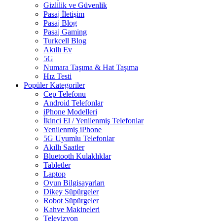
Gizlilik ve Güvenlik
Pasaj İletişim
Pasaj Blog
Pasaj Gaming
Turkcell Blog
Akıllı Ev
5G
Numara Taşıma & Hat Taşıma
Hız Testi
Popüler Kategoriler
Cep Telefonu
Android Telefonlar
iPhone Modelleri
İkinci El / Yenilenmiş Telefonlar
Yenilenmiş iPhone
5G Uyumlu Telefonlar
Akıllı Saatler
Bluetooth Kulaklıklar
Tabletler
Laptop
Oyun Bilgisayarları
Dikey Süpürgeler
Robot Süpürgeler
Kahve Makineleri
Televizyon