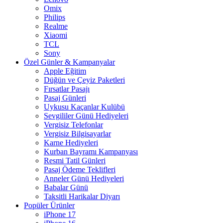
Omix
Philips
Realme
Xiaomi
TCL
Sony
Özel Günler & Kampanyalar
Apple Eğitim
Düğün ve Çeyiz Paketleri
Fırsatlar Pasajı
Pasaj Günleri
Uykusu Kaçanlar Kulübü
Sevgililer Günü Hediyeleri
Vergisiz Telefonlar
Vergisiz Bilgisayarlar
Karne Hediyeleri
Kurban Bayramı Kampanyası
Resmi Tatil Günleri
Pasaj Ödeme Teklifleri
Anneler Günü Hediyeleri
Babalar Günü
Taksitli Harikalar Diyarı
Popüler Ürünler
iPhone 17