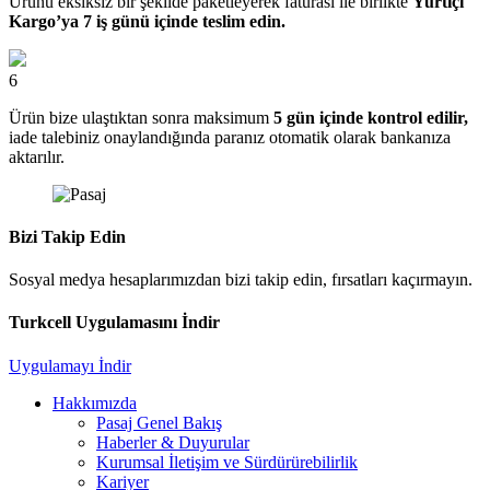
Ürünü eksiksiz bir şekilde paketleyerek faturası ile birlikte
Yurtiçi
Kargo’ya 7 iş günü içinde teslim edin.
6
Ürün bize ulaştıktan sonra maksimum
5 gün içinde kontrol edilir,
iade talebiniz onaylandığında paranız otomatik olarak bankanıza
aktarılır.
Bizi Takip Edin
Sosyal medya hesaplarımızdan bizi takip edin, fırsatları kaçırmayın.
Turkcell Uygulamasını İndir
Uygulamayı İndir
Hakkımızda
Pasaj Genel Bakış
Haberler & Duyurular
Kurumsal İletişim ve Sürdürürebilirlik
Kariyer