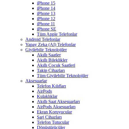
iPhone 15
iPhone 14
iPhone 13
iPhone 12
iPhone 11
iPhone SE
Tüm Apple Telefonlar
Android Telefonlar
Yapay Zeka (AI) Telefonlar
Giyilebilir Teknolojiler
Akıllı Saatler
Akıllı Bileklikler
Akıllı Çocuk Saatleri
Takip Cihazları
Tüm Giyilebilir Teknolojiler
Aksesuarlar
Telefon Kılıfları
AirPods
Kulaklıklar
Akıllı Saat Aksesuarları
AirPods Aksesuarları
Ekran Koruyucular
Şarj Cihazları
Telefon Tutucular
Dönüştürücüler