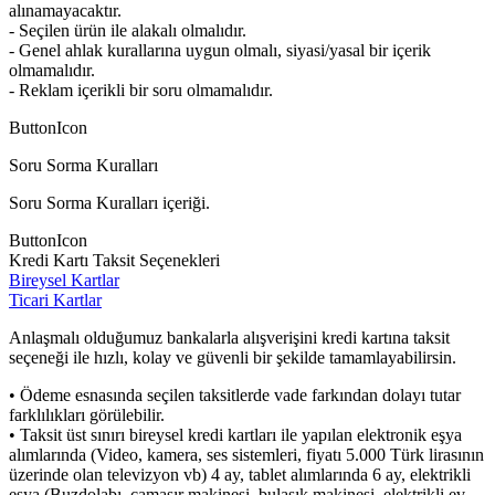
alınamayacaktır.
- Seçilen ürün ile alakalı olmalıdır.
- Genel ahlak kurallarına uygun olmalı, siyasi/yasal bir içerik
olmamalıdır.
- Reklam içerikli bir soru olmamalıdır.
ButtonIcon
Soru Sorma Kuralları
Soru Sorma Kuralları içeriği.
ButtonIcon
Kredi Kartı Taksit Seçenekleri
Bireysel Kartlar
Ticari Kartlar
Anlaşmalı olduğumuz bankalarla alışverişini kredi kartına taksit
seçeneği ile hızlı, kolay ve güvenli bir şekilde tamamlayabilirsin.
• Ödeme esnasında seçilen taksitlerde vade farkından dolayı tutar
farklılıkları görülebilir.
• Taksit üst sınırı bireysel kredi kartları ile yapılan elektronik eşya
alımlarında (Video, kamera, ses sistemleri, fiyatı 5.000 Türk lirasının
üzerinde olan televizyon vb) 4 ay, tablet alımlarında 6 ay, elektrikli
eşya (Buzdolabı, çamaşır makinesi, bulaşık makinesi, elektrikli ev