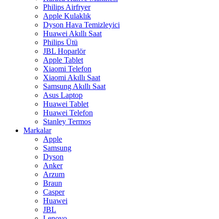
Philips Airfryer
Apple Kulaklık
Dyson Hava Temizleyici
Huawei Akıllı Saat
Philips Ütü
JBL Hoparlör
Apple Tablet
Xiaomi Telefon
Xiaomi Akıllı Saat
Samsung Akıllı Saat
Asus Laptop
Huawei Tablet
Huawei Telefon
Stanley Termos
Markalar
Apple
Samsung
Dyson
Anker
Arzum
Braun
Casper
Huawei
JBL
Lenovo