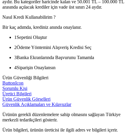
aydır. Bu kategoriler haricinde kalan ve 50.001 TL – 100.000 TL
arasında açılacak krediler için vade üst sınırı 24 aydır.
Nasıl Kredi Kullanabilirim ?
Bir kaç adımda, krediniz anında onaylanır.
1
Sepetini Oluştur
2
Ödeme Yöntemini Alışveriş Kredisi Seç
3
Banka Ekranlarında Başvurunu Tamamla
4
Siparişin Onaylansın
Ürün Güvenliği Bilgileri
ButtonIcon
Sorumlu Kişi
Üretici Bilgileri
Ürün Güvenlik Görselleri
Güvenlik Açıklamaları ve Kılavuzlar
Ürünün gerekli düzenlemelere sahip olmasını sağlayan Türkiye
merkezli tedarikçileri gösterir.
Ürün bilgileri, ürünün üreticisi ile ilgili adres ve bilgileri içerir.