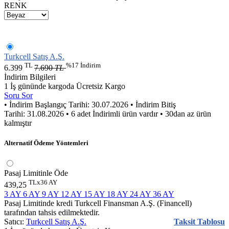
RENK
Turkcell Satış A.Ş.
TL
%17 İndirim
6.399
7.690
TL
İndirim Bilgileri
1 İş gününde kargoda
Ücretsiz Kargo
Soru Sor
• İndirim Başlangıç Tarihi: 30.07.2026
• İndirim Bitiş
Tarihi: 31.08.2026
• 6 adet İndirimli ürün vardır
• 30dan az ürün
kalmıştır
Alternatif Ödeme Yöntemleri
Pasaj Limitinle Öde
TLx36 AY
439,25
3 AY
6 AY
9 AY
12 AY
15 AY
18 AY
24 AY
36 AY
Pasaj Limitinde kredi Turkcell Finansman A.Ş. (Financell)
tarafından tahsis edilmektedir.
Satıcı:
Turkcell Satış A.Ş.
Taksit Tablosu