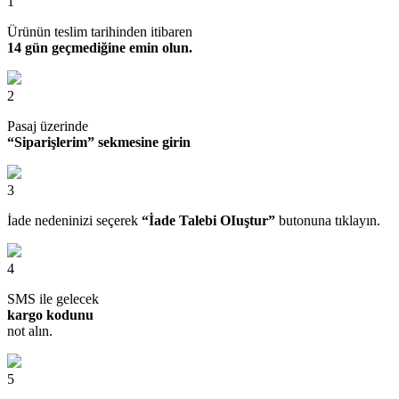
1
Ürünün teslim tarihinden itibaren
14 gün geçmediğine emin olun.
2
Pasaj üzerinde
“Siparişlerim” sekmesine girin
3
İade nedeninizi seçerek
“İade Talebi OIuştur”
butonuna tıklayın.
4
SMS ile gelecek
kargo kodunu
not alın.
5