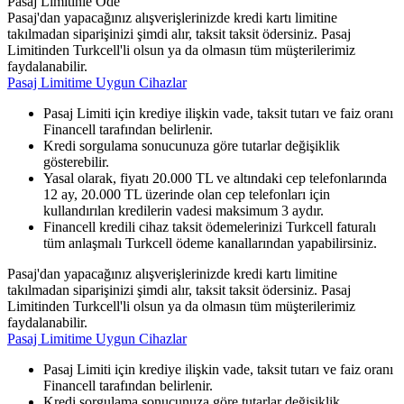
Pasaj Limitinle Öde
Pasaj'dan yapacağınız alışverişlerinizde kredi kartı limitine
takılmadan siparişinizi şimdi alır, taksit taksit ödersiniz. Pasaj
Limitinden Turkcell'li olsun ya da olmasın tüm müşterilerimiz
faydalanabilir.
Pasaj Limitime Uygun Cihazlar
Pasaj Limiti için krediye ilişkin vade, taksit tutarı ve faiz oranı
Financell tarafından belirlenir.
Kredi sorgulama sonucunuza göre tutarlar değişiklik
gösterebilir.
Yasal olarak, fiyatı 20.000 TL ve altındaki cep telefonlarında
12 ay, 20.000 TL üzerinde olan cep telefonları için
kullandırılan kredilerin vadesi maksimum 3 aydır.
Financell kredili cihaz taksit ödemelerinizi Turkcell faturalı
tüm anlaşmalı Turkcell ödeme kanallarından yapabilirsiniz.
Pasaj'dan yapacağınız alışverişlerinizde kredi kartı limitine
takılmadan siparişinizi şimdi alır, taksit taksit ödersiniz. Pasaj
Limitinden Turkcell'li olsun ya da olmasın tüm müşterilerimiz
faydalanabilir.
Pasaj Limitime Uygun Cihazlar
Pasaj Limiti için krediye ilişkin vade, taksit tutarı ve faiz oranı
Financell tarafından belirlenir.
Kredi sorgulama sonucunuza göre tutarlar değişiklik