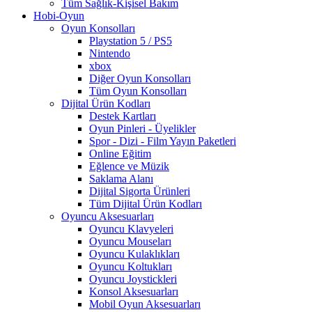
Tüm Sağlık-Kişisel Bakım
Hobi-Oyun
Oyun Konsolları
Playstation 5 / PS5
Nintendo
xbox
Diğer Oyun Konsolları
Tüm Oyun Konsolları
Dijital Ürün Kodları
Destek Kartları
Oyun Pinleri - Üyelikler
Spor - Dizi - Film Yayın Paketleri
Online Eğitim
Eğlence ve Müzik
Saklama Alanı
Dijital Sigorta Ürünleri
Tüm Dijital Ürün Kodları
Oyuncu Aksesuarları
Oyuncu Klavyeleri
Oyuncu Mouseları
Oyuncu Kulaklıkları
Oyuncu Koltukları
Oyuncu Joystickleri
Konsol Aksesuarları
Mobil Oyun Aksesuarları