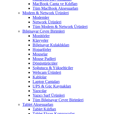
MacBook Çanta ve Kılıfları
Tüm MacBook Aksesuarları
Modem & Network Ürünleri
Modemler
Network Ürünleri
Tüm Modem & Network Ürünleri
Bilgisayar Çevre Birimleri
Monitörler
Klavyeler
BiIgisayar Kulaklıkları
Hoparlörler
Mouselar
Mouse Padleri
Dönüştürücüler
Soğutucu & Yükselticiler
Webcam Ürünleri
Kablolar
Laptop Çantaları
UPS & Güç Kaynakları
Yazıcılar
Yazıcı Sarf Ürünleri
Tüm Bilgisayar Çevre Birimleri
Tablet Aksesuarları
Tablet Kılıfları
Tablet Ekran Koruyucular