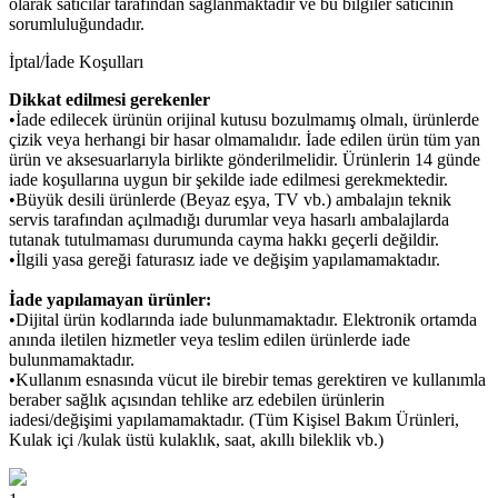
olarak satıcılar tarafından sağlanmaktadır ve bu bilgiler satıcının
sorumluluğundadır.
İptal/İade Koşulları
Dikkat edilmesi gerekenler
•İade edilecek ürünün orijinal kutusu bozulmamış olmalı, ürünlerde
çizik veya herhangi bir hasar olmamalıdır. İade edilen ürün tüm yan
ürün ve aksesuarlarıyla birlikte gönderilmelidir. Ürünlerin 14 günde
iade koşullarına uygun bir şekilde iade edilmesi gerekmektedir.
•Büyük desili ürünlerde (Beyaz eşya, TV vb.) ambalajın teknik
servis tarafından açılmadığı durumlar veya hasarlı ambalajlarda
tutanak tutulmaması durumunda cayma hakkı geçerli değildir.
•İlgili yasa gereği faturasız iade ve değişim yapılamamaktadır.
İade yapılamayan ürünler:
•Dijital ürün kodlarında iade bulunmamaktadır. Elektronik ortamda
anında iletilen hizmetler veya teslim edilen ürünlerde iade
bulunmamaktadır.
•Kullanım esnasında vücut ile birebir temas gerektiren ve kullanımla
beraber sağlık açısından tehlike arz edebilen ürünlerin
iadesi/değişimi yapılamamaktadır. (Tüm Kişisel Bakım Ürünleri,
Kulak içi /kulak üstü kulaklık, saat, akıllı bileklik vb.)