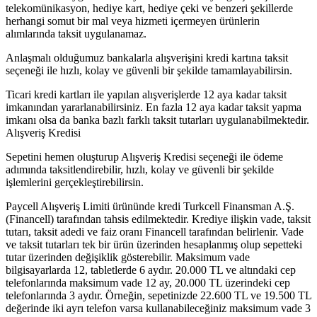
telekomünikasyon, hediye kart, hediye çeki ve benzeri şekillerde
herhangi somut bir mal veya hizmeti içermeyen ürünlerin
alımlarında taksit uygulanamaz.
Anlaşmalı olduğumuz bankalarla alışverişini kredi kartına taksit
seçeneği ile hızlı, kolay ve güvenli bir şekilde tamamlayabilirsin.
Ticari kredi kartları ile yapılan alışverişlerde 12 aya kadar taksit
imkanından yararlanabilirsiniz. En fazla 12 aya kadar taksit yapma
imkanı olsa da banka bazlı farklı taksit tutarları uygulanabilmektedir.
Alışveriş Kredisi
Sepetini hemen oluşturup Alışveriş Kredisi seçeneği ile ödeme
adımında taksitlendirebilir, hızlı, kolay ve güvenli bir şekilde
işlemlerini gerçekleştirebilirsin.
Paycell Alışveriş Limiti ürününde kredi Turkcell Finansman A.Ş.
(Financell) tarafından tahsis edilmektedir. Krediye ilişkin vade, taksit
tutarı, taksit adedi ve faiz oranı Financell tarafından belirlenir. Vade
ve taksit tutarları tek bir ürün üzerinden hesaplanmış olup sepetteki
tutar üzerinden değişiklik gösterebilir. Maksimum vade
bilgisayarlarda 12, tabletlerde 6 aydır. 20.000 TL ve altındaki cep
telefonlarında maksimum vade 12 ay, 20.000 TL üzerindeki cep
telefonlarında 3 aydır. Örneğin, sepetinizde 22.600 TL ve 19.500 TL
değerinde iki ayrı telefon varsa kullanabileceğiniz maksimum vade 3