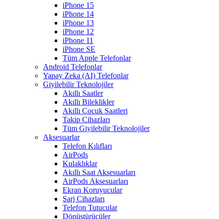
iPhone 15
iPhone 14
iPhone 13
iPhone 12
iPhone 11
iPhone SE
Tüm Apple Telefonlar
Android Telefonlar
Yapay Zeka (AI) Telefonlar
Giyilebilir Teknolojiler
Akıllı Saatler
Akıllı Bileklikler
Akıllı Çocuk Saatleri
Takip Cihazları
Tüm Giyilebilir Teknolojiler
Aksesuarlar
Telefon Kılıfları
AirPods
Kulaklıklar
Akıllı Saat Aksesuarları
AirPods Aksesuarları
Ekran Koruyucular
Şarj Cihazları
Telefon Tutucular
Dönüştürücüler