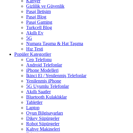
Kariyer
Gizlilik ve Güvenlik
Pasaj İletişim
Pasaj Blog
Pasaj Gaming
Turkcell Blog
Akıllı Ev
5G
Numara Taşıma & Hat Taşıma
Hız Testi
Popüler Kategoriler
Cep Telefonu
Android Telefonlar
iPhone Modelleri
İkinci El / Yenilenmiş Telefonlar
Yenilenmiş iPhone
5G Uyumlu Telefonlar
Akıllı Saatler
Bluetooth Kulaklıklar
Tabletler
Laptop
Oyun Bilgisayarları
Dikey Süpürgeler
Robot Süpürgeler
Kahve Makineleri