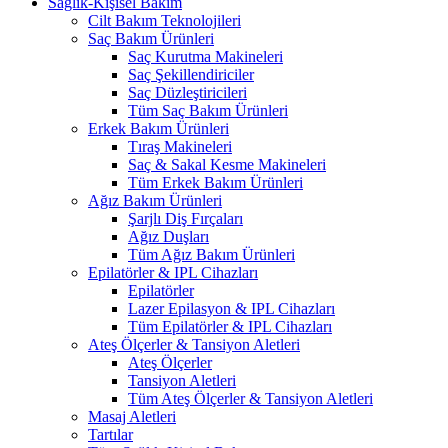
Sağlık-Kişisel Bakım
Cilt Bakım Teknolojileri
Saç Bakım Ürünleri
Saç Kurutma Makineleri
Saç Şekillendiriciler
Saç Düzleştiricileri
Tüm Saç Bakım Ürünleri
Erkek Bakım Ürünleri
Tıraş Makineleri
Saç & Sakal Kesme Makineleri
Tüm Erkek Bakım Ürünleri
Ağız Bakım Ürünleri
Şarjlı Diş Fırçaları
Ağız Duşları
Tüm Ağız Bakım Ürünleri
Epilatörler & IPL Cihazları
Epilatörler
Lazer Epilasyon & IPL Cihazları
Tüm Epilatörler & IPL Cihazları
Ateş Ölçerler & Tansiyon Aletleri
Ateş Ölçerler
Tansiyon Aletleri
Tüm Ateş Ölçerler & Tansiyon Aletleri
Masaj Aletleri
Tartılar