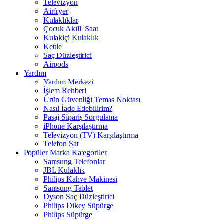
Televizyon
Airfryer
Kulaklıklar
Çocuk Akıllı Saat
Kulakiçi Kulaklık
Kettle
Saç Düzleştirici
Airpods
Yardım
Yardım Merkezi
İşlem Rehberi
Ürün Güvenliği Temas Noktası
Nasıl İade Edebilirim?
Pasaj Sipariş Sorgulama
iPhone Karşılaştırma
Televizyon (TV) Karşılaştırma
Telefon Sat
Popüler Marka Kategoriler
Samsung Telefonlar
JBL Kulaklık
Philips Kahve Makinesi
Samsung Tablet
Dyson Saç Düzleştirici
Philips Dikey Süpürge
Philips Süpürge