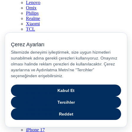
Lenovo
Omix
Philips
Realme
Xiaomi
TCL
Sony
Özel Günler & Kampanyalar
Apple Eğitim
Düğün ve Çeyiz Paketleri
Fırsatlar Pasajı
Pasaj Günleri
Uykusu Kaçanlar Kulübü
Sevgililer Günü Hediyeleri
Vergisiz Telefonlar
Vergisiz Bilgisayarlar
Karne Hediyeleri
Kurban Bayramı Kampanyası
Resmi Tatil Günleri
Pasaj Ödeme Teklifleri
Anneler Günü Hediyeleri
Babalar Günü
Taksitli Harikalar Diyarı
Popüler Ürünler
iPhone 17