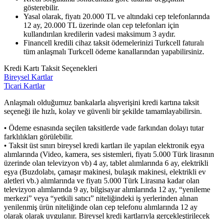
gösterebilir.
Yasal olarak, fiyatı 20.000 TL ve altındaki cep telefonlarında
12 ay, 20.000 TL üzerinde olan cep telefonları için
kullandırılan kredilerin vadesi maksimum 3 aydır.
Financell kredili cihaz taksit ödemelerinizi Turkcell faturalı
tüm anlaşmalı Turkcell ödeme kanallarından yapabilirsiniz.
Kredi Kartı Taksit Seçenekleri
Bireysel Kartlar
Ticari Kartlar
Anlaşmalı olduğumuz bankalarla alışverişini kredi kartına taksit
seçeneği ile hızlı, kolay ve güvenli bir şekilde tamamlayabilirsin.
• Ödeme esnasında seçilen taksitlerde vade farkından dolayı tutar
farklılıkları görülebilir.
• Taksit üst sınırı bireysel kredi kartları ile yapılan elektronik eşya
alımlarında (Video, kamera, ses sistemleri, fiyatı 5.000 Türk lirasının
üzerinde olan televizyon vb) 4 ay, tablet alımlarında 6 ay, elektrikli
eşya (Buzdolabı, çamaşır makinesi, bulaşık makinesi, elektrikli ev
aletleri vb.) alımlarında ve fiyatı 5.000 Türk Lirasına kadar olan
televizyon alımlarında 9 ay, bilgisayar alımlarında 12 ay, “yenileme
merkezi” veya “yetkili satıcı” niteliğindeki iş yerlerinden alınan
yenilenmiş ürün niteliğinde olan cep telefonu alımlarında 12 ay
olarak olarak uygulanır. Bireysel kredi kartlarıyla gerçekleştirilecek