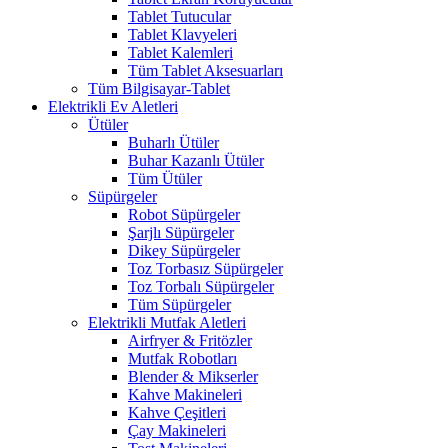
Tablet Tutucular
Tablet Klavyeleri
Tablet Kalemleri
Tüm Tablet Aksesuarları
Tüm Bilgisayar-Tablet
Elektrikli Ev Aletleri
Ütüler
Buharlı Ütüler
Buhar Kazanlı Ütüler
Tüm Ütüler
Süpürgeler
Robot Süpürgeler
Şarjlı Süpürgeler
Dikey Süpürgeler
Toz Torbasız Süpürgeler
Toz Torbalı Süpürgeler
Tüm Süpürgeler
Elektrikli Mutfak Aletleri
Airfryer & Fritözler
Mutfak Robotları
Blender & Mikserler
Kahve Makineleri
Kahve Çeşitleri
Çay Makineleri