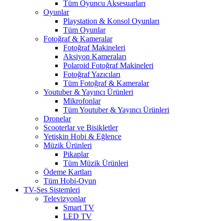
Tüm Oyuncu Aksesuarları
Oyunlar
Playstation & Konsol Oyunları
Tüm Oyunlar
Fotoğraf & Kameralar
Fotoğraf Makineleri
Aksiyon Kameraları
Polaroid Fotoğraf Makineleri
Fotoğraf Yazıcıları
Tüm Fotoğraf & Kameralar
Youtuber & Yayıncı Ürünleri
Mikrofonlar
Tüm Youtuber & Yayıncı Ürünleri
Dronelar
Scooterlar ve Bisikletler
Yetişkin Hobi & Eğlence
Müzik Ürünleri
Pikaplar
Tüm Müzik Ürünleri
Ödeme Kartları
Tüm Hobi-Oyun
TV-Ses Sistemleri
Televizyonlar
Smart TV
LED TV