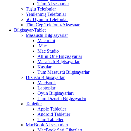
Tüm Aksesuarlar
Tuşlu Telefonlar
Yenilenmiş Telefonlar
5G Uyumlu Telefonlar
Tüm Cep Telefonu-Aksesuar
Bilgisayar-Tablet
Masaüstü Bilgisayarlar
Mac mini
iMac
Mac Studio
All-in-One Bilgisayarlar
Masaüstü Bilgisayarlar
Kasalar
Tüm Masaüstü Bilgisayarlar
Dizüstü Bilgisayarlar
MacBook
Laptoplar
Oyun Bilgisayarları
Tüm Dizüstü Bilgisayarlar
Tabletler
Apple Tabletler
Android Tabletler
Tüm Tabletler
MacBook Aksesuarları
MacBook Şarj Cihazları