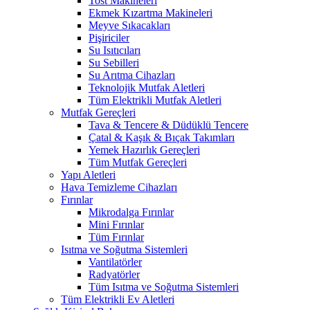
Tost Makineleri
Ekmek Kızartma Makineleri
Meyve Sıkacakları
Pişiriciler
Su Isıtıcıları
Su Sebilleri
Su Arıtma Cihazları
Teknolojik Mutfak Aletleri
Tüm Elektrikli Mutfak Aletleri
Mutfak Gereçleri
Tava & Tencere & Düdüklü Tencere
Çatal & Kaşık & Bıçak Takımları
Yemek Hazırlık Gereçleri
Tüm Mutfak Gereçleri
Yapı Aletleri
Hava Temizleme Cihazları
Fırınlar
Mikrodalga Fırınlar
Mini Fırınlar
Tüm Fırınlar
Isıtma ve Soğutma Sistemleri
Vantilatörler
Radyatörler
Tüm Isıtma ve Soğutma Sistemleri
Tüm Elektrikli Ev Aletleri