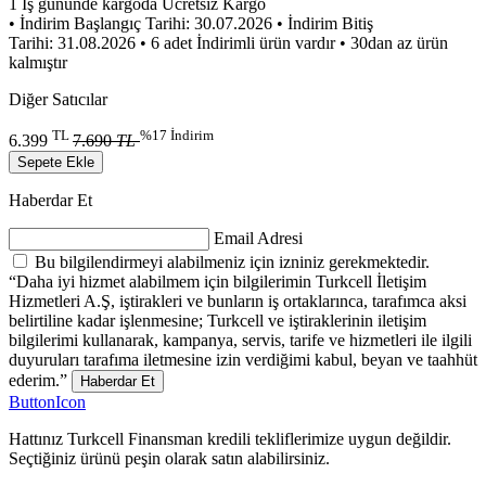
1 İş gününde kargoda
Ücretsiz Kargo
• İndirim Başlangıç Tarihi: 30.07.2026
• İndirim Bitiş
Tarihi: 31.08.2026
• 6 adet İndirimli ürün vardır
• 30dan az ürün
kalmıştır
Diğer Satıcılar
TL
%17 İndirim
6.399
7.690
TL
Sepete Ekle
Haberdar Et
Email Adresi
Bu bilgilendirmeyi alabilmeniz için izniniz gerekmektedir.
“Daha iyi hizmet alabilmem için bilgilerimin Turkcell İletişim
Hizmetleri A.Ş, iştirakleri ve bunların iş ortaklarınca, tarafımca aksi
belirtiline kadar işlenmesine; Turkcell ve iştiraklerinin iletişim
bilgilerimi kullanarak, kampanya, servis, tarife ve hizmetleri ile ilgili
duyuruları tarafıma iletmesine izin verdiğimi kabul, beyan ve taahhüt
ederim.”
Haberdar Et
ButtonIcon
Hattınız Turkcell Finansman kredili tekliflerimize uygun değildir.
Seçtiğiniz ürünü peşin olarak satın alabilirsiniz.