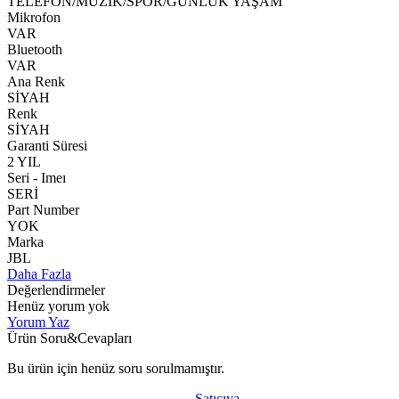
TELEFON/MÜZİK/SPOR/GÜNLÜK YAŞAM
Mikrofon
VAR
Bluetooth
VAR
Ana Renk
SİYAH
Renk
SİYAH
Garanti Süresi
2 YIL
Seri - Imeı
SERİ
Part Number
YOK
Marka
JBL
Daha Fazla
Değerlendirmeler
Henüz yorum yok
Yorum Yaz
Ürün Soru&Cevapları
Bu ürün için henüz soru sorulmamıştır.
Satıcıya