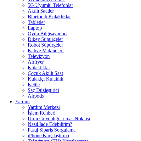
5G Uyumlu Telefonlar
Akıllı Saatler
Bluetooth Kulaklıklar
Tabletler
Laptop
Oyun Bilgisayarları
Dikey Süpürgeler
Robot Süpürgeler
Kahve Makineleri
Televizyon
Airfryer
Kulaklıklar
Çocuk Akıllı Saat
Kulakiçi Kulaklık
Kettle
Saç Düzleştirici
Airpods
Yardım
Yardım Merkezi
İşlem Rehberi
Ürün Güvenliği Temas Noktası
Nasıl İade Edebilirim?
Pasaj Sipariş Sorgulama
iPhone Karşılaştırma