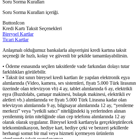
Soru Sorma Kuralları
Soru Sorma Kuralları içeriği.
ButtonIcon
Kredi Kartı Taksit Seçenekleri
Bireysel Kartlar
Ticari Kartlar
Anlaşmalı olduğumuz bankalarla alışverişini kredi kartına taksit
seçeneği ile hızlı, kolay ve güvenli bir şekilde tamamlayabilirsin.
• Ödeme esnasında seçilen taksitlerde vade farkından dolayı tutar
farklılıkları görülebilir.
• Taksit üst sınırı bireysel kredi kartları ile yapılan elektronik eşya
alımlarında (Video, kamera, ses sistemleri, fiyatı 5.000 Türk lirasının
üzerinde olan televizyon vb) 4 ay, tablet alımlarında 6 ay, elektrikli
eşya (Buzdolabı, çamaşır makinesi, bulaşık makinesi, elektrikli ev
aletleri vb.) alımlarında ve fiyatı 5.000 Türk Lirasına kadar olan
televizyon alımlarında 9 ay, bilgisayar alımlarında 12 ay, “yenileme
merkezi” veya “yetkili satıcı” niteliğindeki iş yerlerinden alınan
yenilenmiş ürün niteliğinde olan cep telefonu alımlarında 12 ay
olarak olarak uygulanır. Bireysel kredi kartlarıyla gerçekleştirilecek
telekomünikasyon, hediye kart, hediye çeki ve benzeri şekillerde
herhangi somut bir mal veya hizmeti içermeyen ürünlerin
alımlarında taksit uygulanamaz.