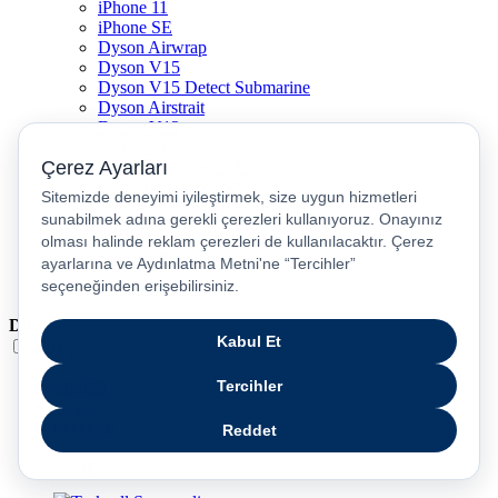
iPhone 11
iPhone SE
Dyson Airwrap
Dyson V15
Dyson V15 Detect Submarine
Dyson Airstrait
Dyson V12
Dyson V8
Samsung Galaxy S25
Samsung Galaxy S25 Ultra
PS5 / Playstation 5
PS4 / Playstation 4
Nintendo Switch
Xbox Series S
Xbox Series X
Dil
Türkçe
English
عربى
русский