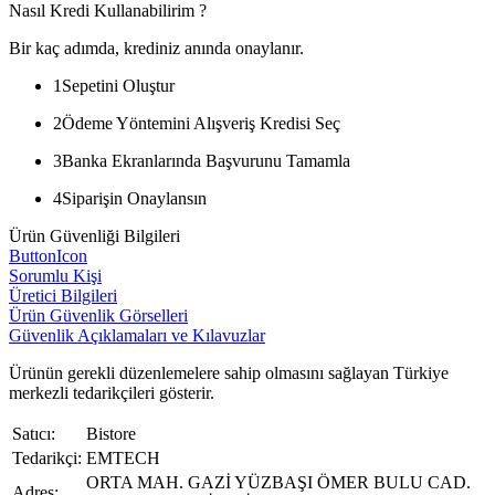
Nasıl Kredi Kullanabilirim ?
Bir kaç adımda, krediniz anında onaylanır.
1
Sepetini Oluştur
2
Ödeme Yöntemini Alışveriş Kredisi Seç
3
Banka Ekranlarında Başvurunu Tamamla
4
Siparişin Onaylansın
Ürün Güvenliği Bilgileri
ButtonIcon
Sorumlu Kişi
Üretici Bilgileri
Ürün Güvenlik Görselleri
Güvenlik Açıklamaları ve Kılavuzlar
Ürünün gerekli düzenlemelere sahip olmasını sağlayan Türkiye
merkezli tedarikçileri gösterir.
Satıcı:
Bistore
Tedarikçi:
EMTECH
ORTA MAH. GAZİ YÜZBAŞI ÖMER BULU CAD.
Adres: