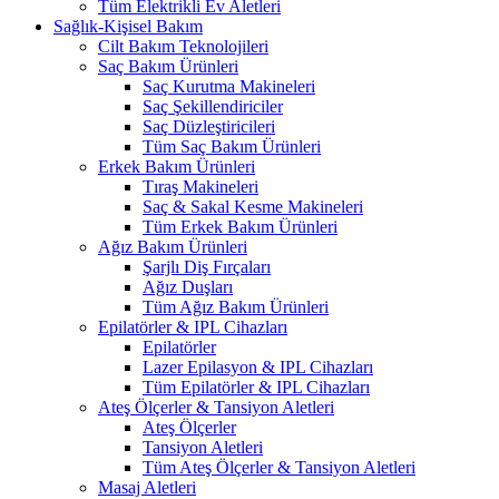
Tüm Elektrikli Ev Aletleri
Sağlık-Kişisel Bakım
Cilt Bakım Teknolojileri
Saç Bakım Ürünleri
Saç Kurutma Makineleri
Saç Şekillendiriciler
Saç Düzleştiricileri
Tüm Saç Bakım Ürünleri
Erkek Bakım Ürünleri
Tıraş Makineleri
Saç & Sakal Kesme Makineleri
Tüm Erkek Bakım Ürünleri
Ağız Bakım Ürünleri
Şarjlı Diş Fırçaları
Ağız Duşları
Tüm Ağız Bakım Ürünleri
Epilatörler & IPL Cihazları
Epilatörler
Lazer Epilasyon & IPL Cihazları
Tüm Epilatörler & IPL Cihazları
Ateş Ölçerler & Tansiyon Aletleri
Ateş Ölçerler
Tansiyon Aletleri
Tüm Ateş Ölçerler & Tansiyon Aletleri
Masaj Aletleri