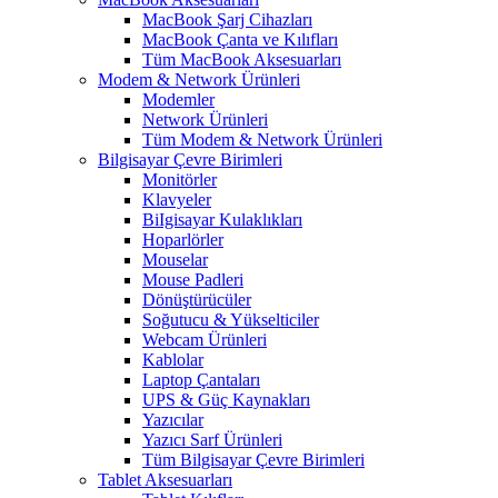
MacBook Şarj Cihazları
MacBook Çanta ve Kılıfları
Tüm MacBook Aksesuarları
Modem & Network Ürünleri
Modemler
Network Ürünleri
Tüm Modem & Network Ürünleri
Bilgisayar Çevre Birimleri
Monitörler
Klavyeler
BiIgisayar Kulaklıkları
Hoparlörler
Mouselar
Mouse Padleri
Dönüştürücüler
Soğutucu & Yükselticiler
Webcam Ürünleri
Kablolar
Laptop Çantaları
UPS & Güç Kaynakları
Yazıcılar
Yazıcı Sarf Ürünleri
Tüm Bilgisayar Çevre Birimleri
Tablet Aksesuarları