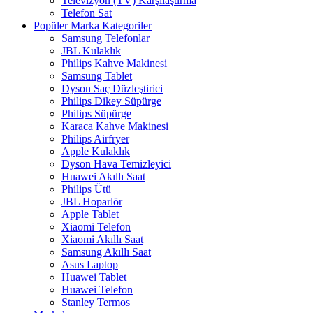
Televizyon (TV) Karşılaştırma
Telefon Sat
Popüler Marka Kategoriler
Samsung Telefonlar
JBL Kulaklık
Philips Kahve Makinesi
Samsung Tablet
Dyson Saç Düzleştirici
Philips Dikey Süpürge
Philips Süpürge
Karaca Kahve Makinesi
Philips Airfryer
Apple Kulaklık
Dyson Hava Temizleyici
Huawei Akıllı Saat
Philips Ütü
JBL Hoparlör
Apple Tablet
Xiaomi Telefon
Xiaomi Akıllı Saat
Samsung Akıllı Saat
Asus Laptop
Huawei Tablet
Huawei Telefon
Stanley Termos