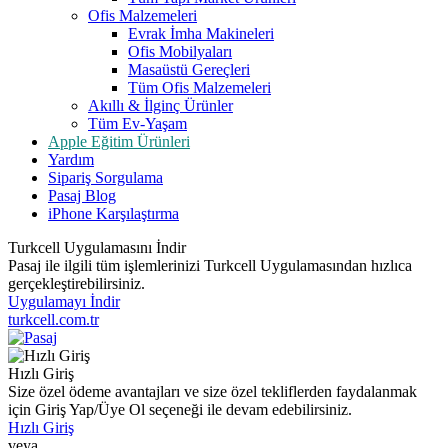
Ofis Malzemeleri
Evrak İmha Makineleri
Ofis Mobilyaları
Masaüstü Gereçleri
Tüm Ofis Malzemeleri
Akıllı & İlginç Ürünler
Tüm Ev-Yaşam
Apple Eğitim Ürünleri
Yardım
Sipariş Sorgulama
Pasaj Blog
iPhone Karşılaştırma
Turkcell Uygulamasını İndir
Pasaj ile ilgili tüm işlemlerinizi Turkcell Uygulamasından hızlıca
gerçekleştirebilirsiniz.
Uygulamayı İndir
turkcell.com.tr
Hızlı Giriş
Size özel ödeme avantajları ve size özel tekliflerden faydalanmak
için Giriş Yap/Üye Ol seçeneği ile devam edebilirsiniz.
Hızlı Giriş
veya