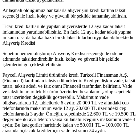
Anlaşmalı olduğumuz bankalarla alışverişini kredi kartına taksit
seçeneği ile hızlı, kolay ve güvenli bir şekilde tamamlayabilirsin.
Ticari kredi kartları ile yapılan alışverişlerde 12 aya kadar taksit
imkanından yararlanabilirsiniz. En fazla 12 aya kadar taksit yapma
imkanı olsa da banka bazlı farklı taksit tutarları uygulanabilmektedir.
Alışveriş Kredisi
Sepetini hemen oluşturup Alışveriş Kredisi seçeneği ile ödeme
adımında taksitlendirebilir, hızlı, kolay ve güvenli bir şekilde
işlemlerini gerçekleştirebilirsin.
Paycell Alışveriş Limiti ürününde kredi Turkcell Finansman A.Ş.
(Financell) tarafından tahsis edilmektedir. Krediye ilişkin vade, taksit
tutarı, taksit adedi ve faiz oranı Financell tarafından belirlenir. Vade
ve taksit tutarları tek bir ürün üzerinden hesaplanmış olup sepetteki
tutar üzerinden değişiklik gösterebilir. Maksimum vade
bilgisayarlarda 12, tabletlerde 6 aydır. 20.000 TL ve altındaki cep
telefonlarında maksimum vade 12 ay, 20.000 TL üzerindeki cep
telefonlarında 3 aydır. Örneğin, sepetinizde 22.600 TL ve 19.500 TL
değerinde iki ayrı telefon varsa kullanabileceğiniz maksimum vade 3
aydır. Bu kategoriler haricinde kalan ve 50.001 TL – 100.000 TL
arasında açılacak krediler için vade üst sınırı 24 aydır.