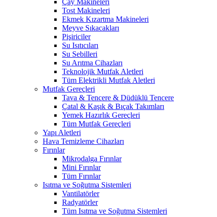
Çay Makineleri
Tost Makineleri
Ekmek Kızartma Makineleri
Meyve Sıkacakları
Pişiriciler
Su Isıtıcıları
Su Sebilleri
Su Arıtma Cihazları
Teknolojik Mutfak Aletleri
Tüm Elektrikli Mutfak Aletleri
Mutfak Gereçleri
Tava & Tencere & Düdüklü Tencere
Çatal & Kaşık & Bıçak Takımları
Yemek Hazırlık Gereçleri
Tüm Mutfak Gereçleri
Yapı Aletleri
Hava Temizleme Cihazları
Fırınlar
Mikrodalga Fırınlar
Mini Fırınlar
Tüm Fırınlar
Isıtma ve Soğutma Sistemleri
Vantilatörler
Radyatörler
Tüm Isıtma ve Soğutma Sistemleri