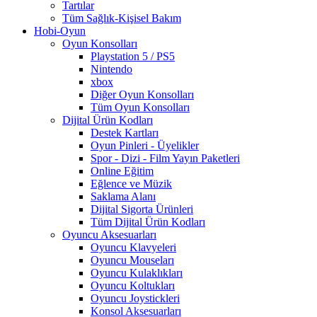
Tartılar
Tüm Sağlık-Kişisel Bakım
Hobi-Oyun
Oyun Konsolları
Playstation 5 / PS5
Nintendo
xbox
Diğer Oyun Konsolları
Tüm Oyun Konsolları
Dijital Ürün Kodları
Destek Kartları
Oyun Pinleri - Üyelikler
Spor - Dizi - Film Yayın Paketleri
Online Eğitim
Eğlence ve Müzik
Saklama Alanı
Dijital Sigorta Ürünleri
Tüm Dijital Ürün Kodları
Oyuncu Aksesuarları
Oyuncu Klavyeleri
Oyuncu Mouseları
Oyuncu Kulaklıkları
Oyuncu Koltukları
Oyuncu Joystickleri
Konsol Aksesuarları