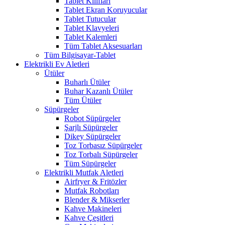
Tablet Kılıfları
Tablet Ekran Koruyucular
Tablet Tutucular
Tablet Klavyeleri
Tablet Kalemleri
Tüm Tablet Aksesuarları
Tüm Bilgisayar-Tablet
Elektrikli Ev Aletleri
Ütüler
Buharlı Ütüler
Buhar Kazanlı Ütüler
Tüm Ütüler
Süpürgeler
Robot Süpürgeler
Şarjlı Süpürgeler
Dikey Süpürgeler
Toz Torbasız Süpürgeler
Toz Torbalı Süpürgeler
Tüm Süpürgeler
Elektrikli Mutfak Aletleri
Airfryer & Fritözler
Mutfak Robotları
Blender & Mikserler
Kahve Makineleri
Kahve Çeşitleri