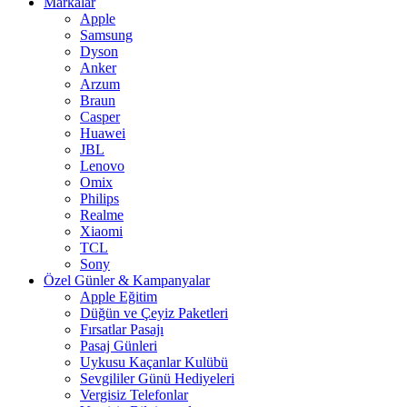
Markalar
Apple
Samsung
Dyson
Anker
Arzum
Braun
Casper
Huawei
JBL
Lenovo
Omix
Philips
Realme
Xiaomi
TCL
Sony
Özel Günler & Kampanyalar
Apple Eğitim
Düğün ve Çeyiz Paketleri
Fırsatlar Pasajı
Pasaj Günleri
Uykusu Kaçanlar Kulübü
Sevgililer Günü Hediyeleri
Vergisiz Telefonlar