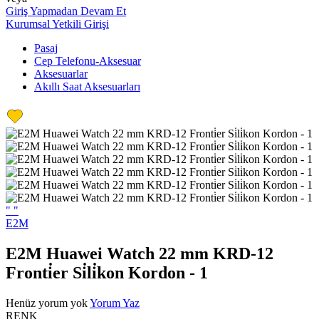
Giriş Yapmadan Devam Et
Kurumsal Yetkili Girişi
Pasaj
Cep Telefonu-Aksesuar
Aksesuarlar
Akıllı Saat Aksesuarları
"
"
E2M
E2M Huawei Watch 22 mm KRD-12
Fronti̇er Si̇li̇kon Kordon - 1
Henüz yorum yok
Yorum Yaz
RENK