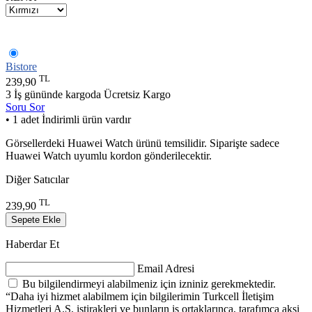
Bistore
TL
239,90
3 İş gününde kargoda
Ücretsiz Kargo
Soru Sor
• 1 adet İndirimli ürün vardır
​Görsellerdeki Huawei Watch ürünü temsilidir. Siparişte sadece
Huawei Watch uyumlu kordon gönderilecektir.​
Diğer Satıcılar
TL
239,90
Sepete Ekle
Haberdar Et
Email Adresi
Bu bilgilendirmeyi alabilmeniz için izniniz gerekmektedir.
“Daha iyi hizmet alabilmem için bilgilerimin Turkcell İletişim
Hizmetleri A.Ş, iştirakleri ve bunların iş ortaklarınca, tarafımca aksi