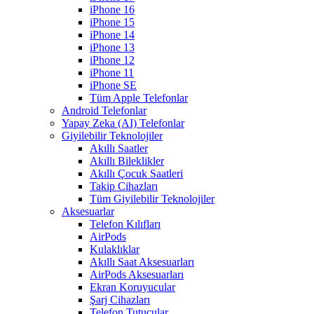
iPhone 16
iPhone 15
iPhone 14
iPhone 13
iPhone 12
iPhone 11
iPhone SE
Tüm Apple Telefonlar
Android Telefonlar
Yapay Zeka (AI) Telefonlar
Giyilebilir Teknolojiler
Akıllı Saatler
Akıllı Bileklikler
Akıllı Çocuk Saatleri
Takip Cihazları
Tüm Giyilebilir Teknolojiler
Aksesuarlar
Telefon Kılıfları
AirPods
Kulaklıklar
Akıllı Saat Aksesuarları
AirPods Aksesuarları
Ekran Koruyucular
Şarj Cihazları
Telefon Tutucular