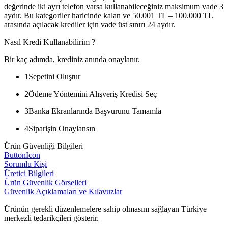
değerinde iki ayrı telefon varsa kullanabileceğiniz maksimum vade 3
aydır. Bu kategoriler haricinde kalan ve 50.001 TL – 100.000 TL
arasında açılacak krediler için vade üst sınırı 24 aydır.
Nasıl Kredi Kullanabilirim ?
Bir kaç adımda, krediniz anında onaylanır.
1
Sepetini Oluştur
2
Ödeme Yöntemini Alışveriş Kredisi Seç
3
Banka Ekranlarında Başvurunu Tamamla
4
Siparişin Onaylansın
Ürün Güvenliği Bilgileri
ButtonIcon
Sorumlu Kişi
Üretici Bilgileri
Ürün Güvenlik Görselleri
Güvenlik Açıklamaları ve Kılavuzlar
Ürünün gerekli düzenlemelere sahip olmasını sağlayan Türkiye
merkezli tedarikçileri gösterir.