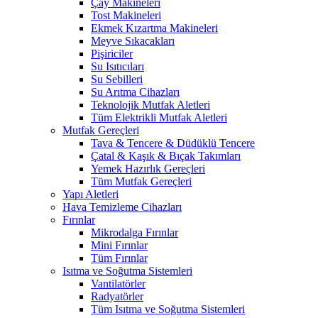
Çay Makineleri
Tost Makineleri
Ekmek Kızartma Makineleri
Meyve Sıkacakları
Pişiriciler
Su Isıtıcıları
Su Sebilleri
Su Arıtma Cihazları
Teknolojik Mutfak Aletleri
Tüm Elektrikli Mutfak Aletleri
Mutfak Gereçleri
Tava & Tencere & Düdüklü Tencere
Çatal & Kaşık & Bıçak Takımları
Yemek Hazırlık Gereçleri
Tüm Mutfak Gereçleri
Yapı Aletleri
Hava Temizleme Cihazları
Fırınlar
Mikrodalga Fırınlar
Mini Fırınlar
Tüm Fırınlar
Isıtma ve Soğutma Sistemleri
Vantilatörler
Radyatörler
Tüm Isıtma ve Soğutma Sistemleri