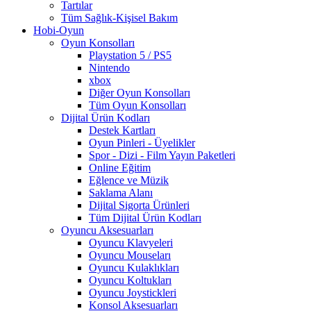
Tartılar
Tüm Sağlık-Kişisel Bakım
Hobi-Oyun
Oyun Konsolları
Playstation 5 / PS5
Nintendo
xbox
Diğer Oyun Konsolları
Tüm Oyun Konsolları
Dijital Ürün Kodları
Destek Kartları
Oyun Pinleri - Üyelikler
Spor - Dizi - Film Yayın Paketleri
Online Eğitim
Eğlence ve Müzik
Saklama Alanı
Dijital Sigorta Ürünleri
Tüm Dijital Ürün Kodları
Oyuncu Aksesuarları
Oyuncu Klavyeleri
Oyuncu Mouseları
Oyuncu Kulaklıkları
Oyuncu Koltukları
Oyuncu Joystickleri
Konsol Aksesuarları