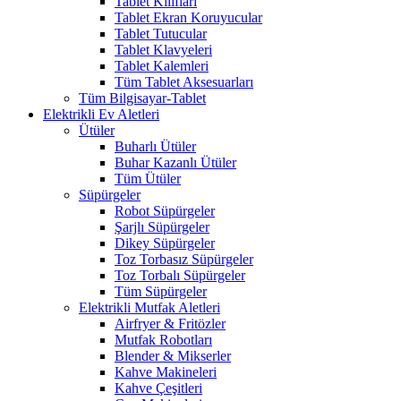
Tablet Kılıfları
Tablet Ekran Koruyucular
Tablet Tutucular
Tablet Klavyeleri
Tablet Kalemleri
Tüm Tablet Aksesuarları
Tüm Bilgisayar-Tablet
Elektrikli Ev Aletleri
Ütüler
Buharlı Ütüler
Buhar Kazanlı Ütüler
Tüm Ütüler
Süpürgeler
Robot Süpürgeler
Şarjlı Süpürgeler
Dikey Süpürgeler
Toz Torbasız Süpürgeler
Toz Torbalı Süpürgeler
Tüm Süpürgeler
Elektrikli Mutfak Aletleri
Airfryer & Fritözler
Mutfak Robotları
Blender & Mikserler
Kahve Makineleri
Kahve Çeşitleri