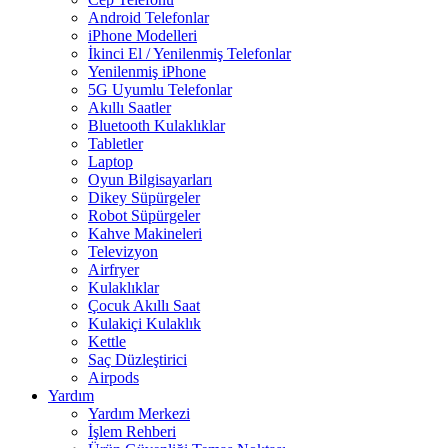
Android Telefonlar
iPhone Modelleri
İkinci El / Yenilenmiş Telefonlar
Yenilenmiş iPhone
5G Uyumlu Telefonlar
Akıllı Saatler
Bluetooth Kulaklıklar
Tabletler
Laptop
Oyun Bilgisayarları
Dikey Süpürgeler
Robot Süpürgeler
Kahve Makineleri
Televizyon
Airfryer
Kulaklıklar
Çocuk Akıllı Saat
Kulakiçi Kulaklık
Kettle
Saç Düzleştirici
Airpods
Yardım
Yardım Merkezi
İşlem Rehberi