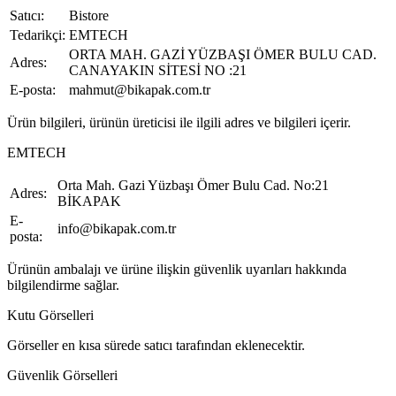
Satıcı:
Bistore
Tedarikçi:
EMTECH
ORTA MAH. GAZİ YÜZBAŞI ÖMER BULU CAD.
Adres:
CANAYAKIN SİTESİ NO :21
E-posta:
mahmut@bikapak.com.tr
Ürün bilgileri, ürünün üreticisi ile ilgili adres ve bilgileri içerir.
EMTECH
Orta Mah. Gazi Yüzbaşı Ömer Bulu Cad. No:21
Adres:
BİKAPAK
E-
info@bikapak.com.tr
posta:
Ürünün ambalajı ve ürüne ilişkin güvenlik uyarıları hakkında
bilgilendirme sağlar.
Kutu Görselleri
Görseller en kısa sürede satıcı tarafından eklenecektir.
Güvenlik Görselleri