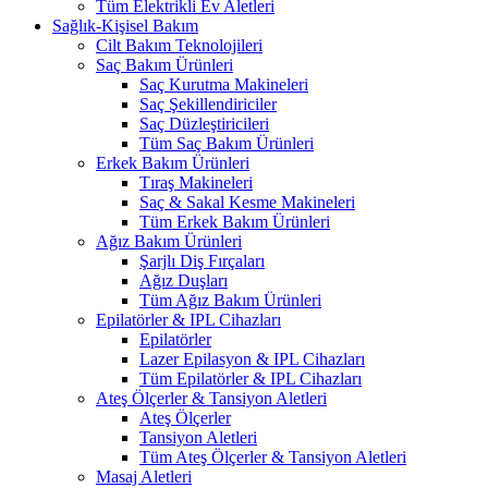
Tüm Elektrikli Ev Aletleri
Sağlık-Kişisel Bakım
Cilt Bakım Teknolojileri
Saç Bakım Ürünleri
Saç Kurutma Makineleri
Saç Şekillendiriciler
Saç Düzleştiricileri
Tüm Saç Bakım Ürünleri
Erkek Bakım Ürünleri
Tıraş Makineleri
Saç & Sakal Kesme Makineleri
Tüm Erkek Bakım Ürünleri
Ağız Bakım Ürünleri
Şarjlı Diş Fırçaları
Ağız Duşları
Tüm Ağız Bakım Ürünleri
Epilatörler & IPL Cihazları
Epilatörler
Lazer Epilasyon & IPL Cihazları
Tüm Epilatörler & IPL Cihazları
Ateş Ölçerler & Tansiyon Aletleri
Ateş Ölçerler
Tansiyon Aletleri
Tüm Ateş Ölçerler & Tansiyon Aletleri
Masaj Aletleri