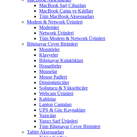
MacBook Şarj Cihazları
MacBook Çanta ve Kılıfları
Tüm MacBook Aksesuarları
Modem & Network Ürünleri
Modemler
Network Ürünleri
Tüm Modem & Network Ürünleri
Bilgisayar Çevre Birimleri
Monitörler
Klavyeler
BiIgisayar Kulaklıkları
Hoparlörler
Mouselar
Mouse Padleri
Dönüştürücüler
Soğutucu & Yükselticiler
Webcam Ürünleri
Kablolar
Laptop Çantaları
UPS & Güç Kaynakları
Yazıcılar
Yazıcı Sarf Ürünleri
Tüm Bilgisayar Çevre Birimleri
Tablet Aksesuarları