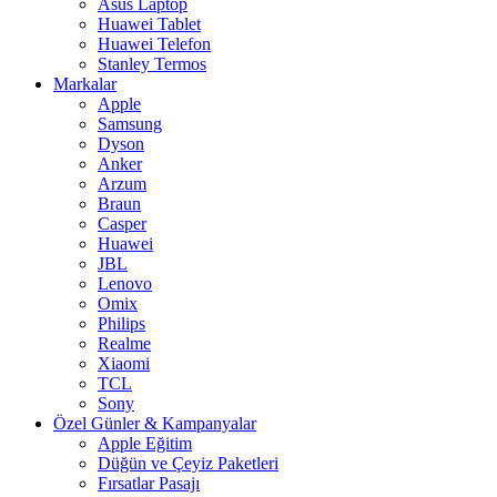
Asus Laptop
Huawei Tablet
Huawei Telefon
Stanley Termos
Markalar
Apple
Samsung
Dyson
Anker
Arzum
Braun
Casper
Huawei
JBL
Lenovo
Omix
Philips
Realme
Xiaomi
TCL
Sony
Özel Günler & Kampanyalar
Apple Eğitim
Düğün ve Çeyiz Paketleri
Fırsatlar Pasajı