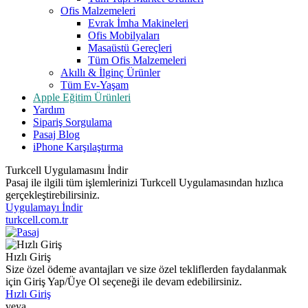
Ofis Malzemeleri
Evrak İmha Makineleri
Ofis Mobilyaları
Masaüstü Gereçleri
Tüm Ofis Malzemeleri
Akıllı & İlginç Ürünler
Tüm Ev-Yaşam
Apple Eğitim Ürünleri
Yardım
Sipariş Sorgulama
Pasaj Blog
iPhone Karşılaştırma
Turkcell Uygulamasını İndir
Pasaj ile ilgili tüm işlemlerinizi Turkcell Uygulamasından hızlıca
gerçekleştirebilirsiniz.
Uygulamayı İndir
turkcell.com.tr
Hızlı Giriş
Size özel ödeme avantajları ve size özel tekliflerden faydalanmak
için Giriş Yap/Üye Ol seçeneği ile devam edebilirsiniz.
Hızlı Giriş
veya