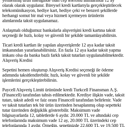
yenilenmiş ürün niteliğinde olan cep telefonu alımlarında 12 ay
olarak olarak uygulanır. Bireysel kredi kartlarıyla gerçekleştirilecek
telekomünikasyon, hediye kart, hediye çeki ve benzeri şekillerde
herhangi somut bir mal veya hizmeti içermeyen ürünlerin
alımlarında taksit uygulanamaz.
Anlaşmalı olduğumuz bankalarla alışverişini kredi kartına taksit
seçeneği ile hızlı, kolay ve güvenli bir şekilde tamamlayabilirsin.
Ticari kredi kartları ile yapılan alışverişlerde 12 aya kadar taksit
imkanından yararlanabilirsiniz. En fazla 12 aya kadar taksit yapma
imkanı olsa da banka bazlı farklı taksit tutarları uygulanabilmektedir.
Alışveriş Kredisi
Sepetini hemen oluşturup Alışveriş Kredisi seçeneği ile ödeme
adımında taksitlendirebilir, hızlı, kolay ve güvenli bir şekilde
işlemlerini gerçekleştirebilirsin.
Paycell Alışveriş Limiti ürününde kredi Turkcell Finansman A.Ş.
(Financell) tarafından tahsis edilmektedir. Krediye ilişkin vade, taksit
tutarı, taksit adedi ve faiz oranı Financell tarafından belirlenir. Vade
ve taksit tutarları tek bir ürün üzerinden hesaplanmış olup sepetteki
tutar üzerinden değişiklik gösterebilir. Maksimum vade
bilgisayarlarda 12, tabletlerde 6 aydır. 20.000 TL ve altındaki cep
telefonlarında maksimum vade 12 ay, 20.000 TL üzerindeki cep
telefonlarında 3 aydır. Örneğin, sepetinizde 22.600 TL ve 19.500 TL