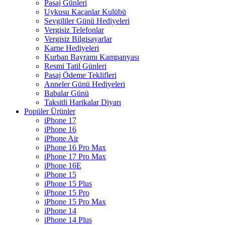
Pasaj Günleri
Uykusu Kaçanlar Kulübü
Sevgililer Günü Hediyeleri
Vergisiz Telefonlar
Vergisiz Bilgisayarlar
Karne Hediyeleri
Kurban Bayramı Kampanyası
Resmi Tatil Günleri
Pasaj Ödeme Teklifleri
Anneler Günü Hediyeleri
Babalar Günü
Taksitli Harikalar Diyarı
Popüler Ürünler
iPhone 17
iPhone 16
iPhone Air
iPhone 16 Pro Max
iPhone 17 Pro Max
iPhone 16E
iPhone 15
iPhone 15 Plus
iPhone 15 Pro
iPhone 15 Pro Max
iPhone 14
iPhone 14 Plus