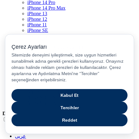
iPhone 14 Pro
iPhone 14 Pro Max
iPhone 13
iPhone 12
iPhone 11
iPhone SE
Dyson Airwrap
Dyson V15
Dyson V15 Detect Submarine
Dyson Airstrait
Dyson V12
Dyson V8
Samsung Galaxy S25
Samsung Galaxy S25 Ultra
PS5 / Playstation 5
PS4 / Playstation 4
Nintendo Switch
Xbox Series S
Xbox Series X
Dil
Türkçe
English
عربى