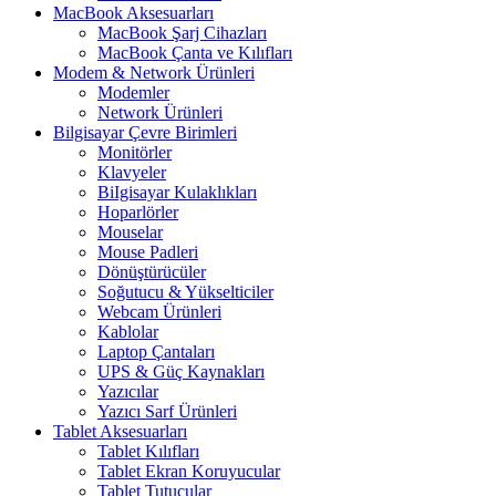
MacBook Aksesuarları
MacBook Şarj Cihazları
MacBook Çanta ve Kılıfları
Modem & Network Ürünleri
Modemler
Network Ürünleri
Bilgisayar Çevre Birimleri
Monitörler
Klavyeler
BiIgisayar Kulaklıkları
Hoparlörler
Mouselar
Mouse Padleri
Dönüştürücüler
Soğutucu & Yükselticiler
Webcam Ürünleri
Kablolar
Laptop Çantaları
UPS & Güç Kaynakları
Yazıcılar
Yazıcı Sarf Ürünleri
Tablet Aksesuarları
Tablet Kılıfları
Tablet Ekran Koruyucular
Tablet Tutucular