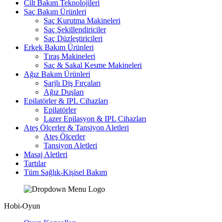
Cilt Bakım Teknolojileri
Saç Bakım Ürünleri
Saç Kurutma Makineleri
Saç Şekillendiriciler
Saç Düzleştiricileri
Erkek Bakım Ürünleri
Tıraş Makineleri
Saç & Sakal Kesme Makineleri
Ağız Bakım Ürünleri
Şarjlı Diş Fırçaları
Ağız Duşları
Epilatörler & IPL Cihazları
Epilatörler
Lazer Epilasyon & IPL Cihazları
Ateş Ölçerler & Tansiyon Aletleri
Ateş Ölçerler
Tansiyon Aletleri
Masaj Aletleri
Tartılar
Tüm Sağlık-Kişisel Bakım
Hobi-Oyun