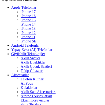
Apple Telefonlar
iPhone 17
iPhone 16
iPhone 15
iPhone 14
iPhone 13
iPhone 12
iPhone 11
iPhone SE
Android Telefonlar
Yapay Zeka (AI) Telefonlar
Giyilebilir Teknolojiler
Akıllı Saatler
Akıllı Bileklikler
Akıllı Çocuk Saatleri
Takip Cihazları
Aksesuarlar
Telefon Kılıfları
AirPods
Kulaklıklar
Akıllı Saat Aksesuarları
AirPods Aksesuarları
Ekran Koruyucular
Şarj Cihazları