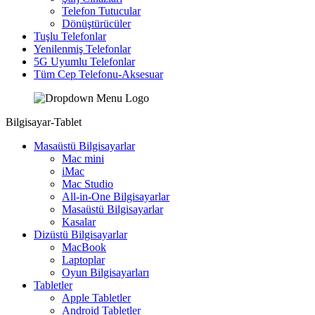
Telefon Tutucular
Dönüştürücüler
Tuşlu Telefonlar
Yenilenmiş Telefonlar
5G Uyumlu Telefonlar
Tüm Cep Telefonu-Aksesuar
Bilgisayar-Tablet
Masaüstü Bilgisayarlar
Mac mini
iMac
Mac Studio
All-in-One Bilgisayarlar
Masaüstü Bilgisayarlar
Kasalar
Dizüstü Bilgisayarlar
MacBook
Laptoplar
Oyun Bilgisayarları
Tabletler
Apple Tabletler
Android Tabletler