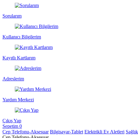
Sorularım
Kullanıcı Bilgilerim
Kayıtlı Kartlarım
Adreslerim
Yardım Merkezi
Çıkış Yap
Sepetim
0
Cep Telefonu-Aksesuar
Bilgisayar-Tablet
Elektrikli Ev Aletleri
Sağlı
Cep Telefonu-Aksesuar