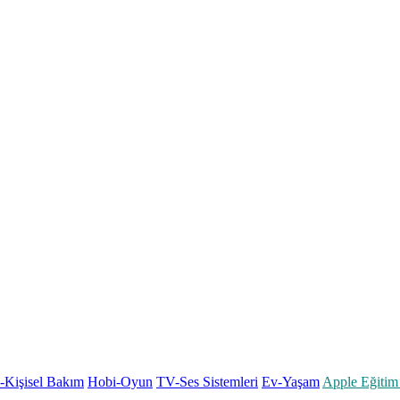
k-Kişisel Bakım
Hobi-Oyun
TV-Ses Sistemleri
Ev-Yaşam
Apple Eğitim