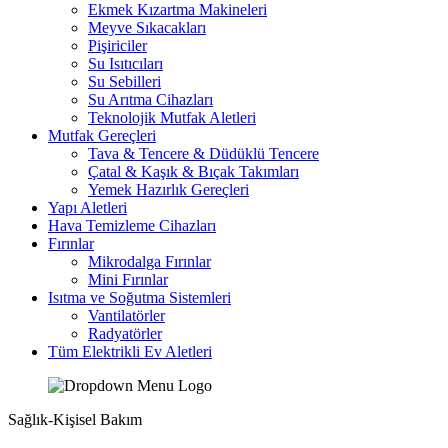
Ekmek Kızartma Makineleri
Meyve Sıkacakları
Pişiriciler
Su Isıtıcıları
Su Sebilleri
Su Arıtma Cihazları
Teknolojik Mutfak Aletleri
Mutfak Gereçleri
Tava & Tencere & Düdüklü Tencere
Çatal & Kaşık & Bıçak Takımları
Yemek Hazırlık Gereçleri
Yapı Aletleri
Hava Temizleme Cihazları
Fırınlar
Mikrodalga Fırınlar
Mini Fırınlar
Isıtma ve Soğutma Sistemleri
Vantilatörler
Radyatörler
Tüm Elektrikli Ev Aletleri
Sağlık-Kişisel Bakım