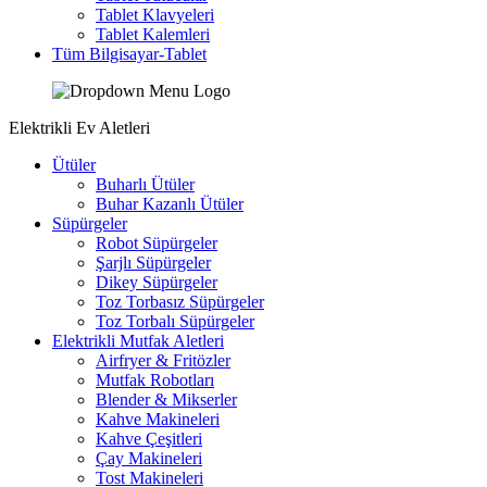
Tablet Klavyeleri
Tablet Kalemleri
Tüm Bilgisayar-Tablet
Elektrikli Ev Aletleri
Ütüler
Buharlı Ütüler
Buhar Kazanlı Ütüler
Süpürgeler
Robot Süpürgeler
Şarjlı Süpürgeler
Dikey Süpürgeler
Toz Torbasız Süpürgeler
Toz Torbalı Süpürgeler
Elektrikli Mutfak Aletleri
Airfryer & Fritözler
Mutfak Robotları
Blender & Mikserler
Kahve Makineleri
Kahve Çeşitleri
Çay Makineleri
Tost Makineleri