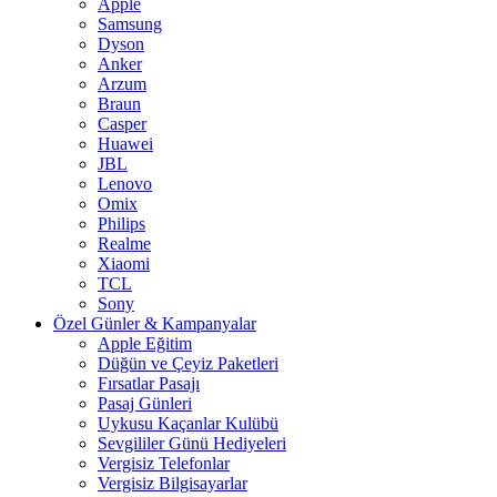
Apple
Samsung
Dyson
Anker
Arzum
Braun
Casper
Huawei
JBL
Lenovo
Omix
Philips
Realme
Xiaomi
TCL
Sony
Özel Günler & Kampanyalar
Apple Eğitim
Düğün ve Çeyiz Paketleri
Fırsatlar Pasajı
Pasaj Günleri
Uykusu Kaçanlar Kulübü
Sevgililer Günü Hediyeleri
Vergisiz Telefonlar
Vergisiz Bilgisayarlar