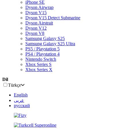
iPhone SE
Dyson Airwrap
Dyson V15
Dyson V15 Detect Submarine
Dyson Airstrait
Dyson V12
Dyson V8
Samsung Galaxy S25
Samsung Galaxy S25 Ultra
PS5 / Playstation 5
PS4 / Playstation 4
Nintendo Switch
Xbox Series S
Xbox Series X
Dil
Türkçe
English
عربى
русский