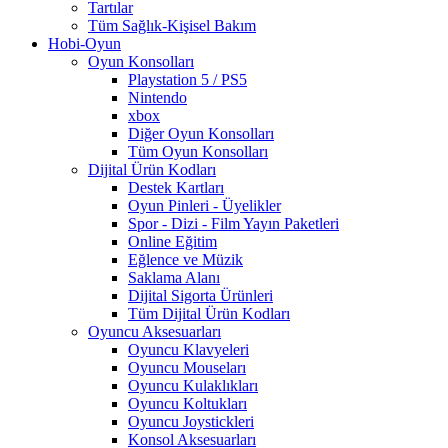
Tartılar
Tüm Sağlık-Kişisel Bakım
Hobi-Oyun
Oyun Konsolları
Playstation 5 / PS5
Nintendo
xbox
Diğer Oyun Konsolları
Tüm Oyun Konsolları
Dijital Ürün Kodları
Destek Kartları
Oyun Pinleri - Üyelikler
Spor - Dizi - Film Yayın Paketleri
Online Eğitim
Eğlence ve Müzik
Saklama Alanı
Dijital Sigorta Ürünleri
Tüm Dijital Ürün Kodları
Oyuncu Aksesuarları
Oyuncu Klavyeleri
Oyuncu Mouseları
Oyuncu Kulaklıkları
Oyuncu Koltukları
Oyuncu Joystickleri
Konsol Aksesuarları