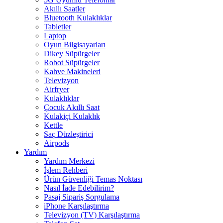
Akıllı Saatler
Bluetooth Kulaklıklar
Tabletler
Laptop
Oyun Bilgisayarları
Dikey Süpürgeler
Robot Süpürgeler
Kahve Makineleri
Televizyon
Airfryer
Kulaklıklar
Çocuk Akıllı Saat
Kulakiçi Kulaklık
Kettle
Saç Düzleştirici
Airpods
Yardım
Yardım Merkezi
İşlem Rehberi
Ürün Güvenliği Temas Noktası
Nasıl İade Edebilirim?
Pasaj Sipariş Sorgulama
iPhone Karşılaştırma
Televizyon (TV) Karşılaştırma