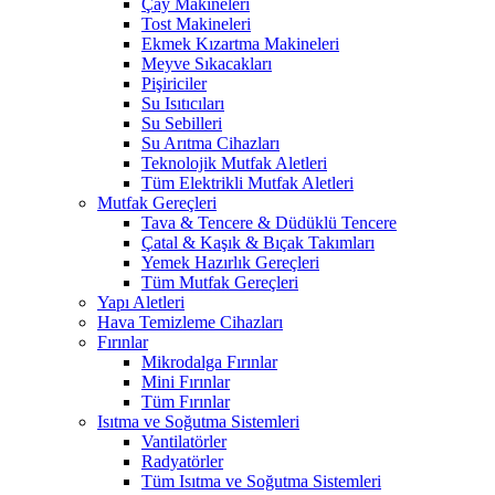
Çay Makineleri
Tost Makineleri
Ekmek Kızartma Makineleri
Meyve Sıkacakları
Pişiriciler
Su Isıtıcıları
Su Sebilleri
Su Arıtma Cihazları
Teknolojik Mutfak Aletleri
Tüm Elektrikli Mutfak Aletleri
Mutfak Gereçleri
Tava & Tencere & Düdüklü Tencere
Çatal & Kaşık & Bıçak Takımları
Yemek Hazırlık Gereçleri
Tüm Mutfak Gereçleri
Yapı Aletleri
Hava Temizleme Cihazları
Fırınlar
Mikrodalga Fırınlar
Mini Fırınlar
Tüm Fırınlar
Isıtma ve Soğutma Sistemleri
Vantilatörler
Radyatörler
Tüm Isıtma ve Soğutma Sistemleri