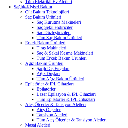
Tüm Elektrikli Ev Aletleri
Sağlık-Kişisel Bakım
Cilt Bakım Teknolojileri
Saç Bakım Ürünleri
Saç Kurutma Makineleri
Saç Şekillendiriciler
Saç Düzleştiricileri
Tüm Saç Bakım Ürünleri
Erkek Bakım Ürünleri
Tıraş Makineleri
Saç & Sakal Kesme Makineleri
Tüm Erkek Bakım Ürünleri
Ağız Bakım Ürünleri
Şarjlı Diş Fırçaları
Ağız Duşları
Tüm Ağız Bakım Ürünleri
Epilatörler & IPL Cihazları
Epilatörler
Lazer Epilasyon & IPL Cihazları
Tüm Epilatörler & IPL Cihazları
Ateş Ölçerler & Tansiyon Aletleri
Ateş Ölçerler
Tansiyon Aletleri
Tüm Ateş Ölçerler & Tansiyon Aletleri
Masaj Aletleri