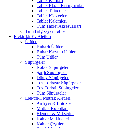
Tablet Kılıfları
Tablet Ekran Koruyucular
Tablet Tutucular
Tablet Klavyeleri
Tablet Kalemleri
Tüm Tablet Aksesuarları
Tüm Bilgisayar-Tablet
Elektrikli Ev Aletleri
Ütüler
Buharlı Ütüler
Buhar Kazanlı Ütüler
Tüm Ütüler
Süpürgeler
Robot Süpürgeler
Şarjlı Süpürgeler
Dikey Süpürgeler
Toz Torbasız Süpürgeler
Toz Torbalı Süpürgeler
Tüm Süpürgeler
Elektrikli Mutfak Aletleri
Airfryer & Fritözler
Mutfak Robotları
Blender & Mikserler
Kahve Makineleri
Kahve Çeşitleri