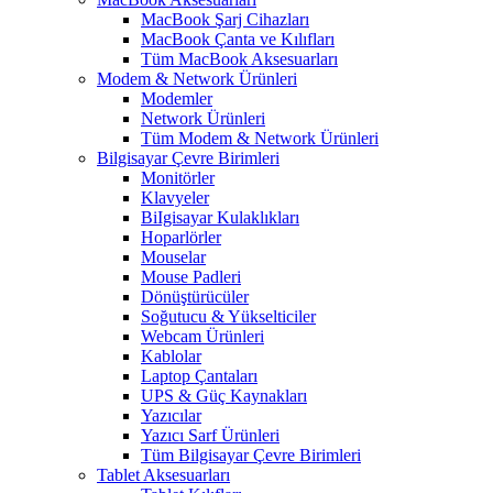
MacBook Şarj Cihazları
MacBook Çanta ve Kılıfları
Tüm MacBook Aksesuarları
Modem & Network Ürünleri
Modemler
Network Ürünleri
Tüm Modem & Network Ürünleri
Bilgisayar Çevre Birimleri
Monitörler
Klavyeler
BiIgisayar Kulaklıkları
Hoparlörler
Mouselar
Mouse Padleri
Dönüştürücüler
Soğutucu & Yükselticiler
Webcam Ürünleri
Kablolar
Laptop Çantaları
UPS & Güç Kaynakları
Yazıcılar
Yazıcı Sarf Ürünleri
Tüm Bilgisayar Çevre Birimleri
Tablet Aksesuarları