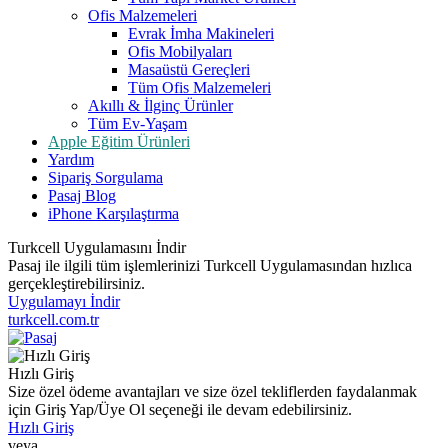
Ofis Malzemeleri
Evrak İmha Makineleri
Ofis Mobilyaları
Masaüstü Gereçleri
Tüm Ofis Malzemeleri
Akıllı & İlginç Ürünler
Tüm Ev-Yaşam
Apple Eğitim Ürünleri
Yardım
Sipariş Sorgulama
Pasaj Blog
iPhone Karşılaştırma
Turkcell Uygulamasını İndir
Pasaj ile ilgili tüm işlemlerinizi Turkcell Uygulamasından hızlıca
gerçekleştirebilirsiniz.
Uygulamayı İndir
turkcell.com.tr
Hızlı Giriş
Size özel ödeme avantajları ve size özel tekliflerden faydalanmak
için Giriş Yap/Üye Ol seçeneği ile devam edebilirsiniz.
Hızlı Giriş
veya