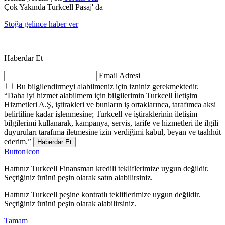
Çok Yakında Turkcell Pasaj' da
Stoğa gelince haber ver
Haberdar Et
Email Adresi
Bu bilgilendirmeyi alabilmeniz için izniniz gerekmektedir.
“Daha iyi hizmet alabilmem için bilgilerimin Turkcell İletişim
Hizmetleri A.Ş, iştirakleri ve bunların iş ortaklarınca, tarafımca aksi
belirtiline kadar işlenmesine; Turkcell ve iştiraklerinin iletişim
bilgilerimi kullanarak, kampanya, servis, tarife ve hizmetleri ile ilgili
duyuruları tarafıma iletmesine izin verdiğimi kabul, beyan ve taahhüt
ederim.”
Haberdar Et
ButtonIcon
Hattınız Turkcell Finansman kredili tekliflerimize uygun değildir.
Seçtiğiniz ürünü peşin olarak satın alabilirsiniz.
Hattınız Turkcell peşine kontratlı tekliflerimize uygun değildir.
Seçtiğiniz ürünü peşin olarak alabilirsiniz.
Tamam