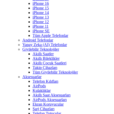
iPhone 16
iPhone 15
iPhone 14
iPhone 13
iPhone 12
iPhone 11
iPhone SE
Tüm Apple Telefonlar
Android Telefonlar
Yapay Zeka (AI) Telefonlar
Giyilebilir Teknolojiler
Akıllı Saatler
Akıllı Bileklikler
Akıllı Çocuk Saatleri
Takip Cihazları
Tüm Giyilebilir Teknolojiler
Aksesuarlar
Telefon Kılıfları
AirPods
Kulaklıklar
Akıllı Saat Aksesuarları
AirPods Aksesuarları
Ekran Koruyucular
Şarj Cihazları
Telefon Tutucular