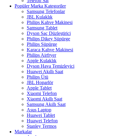
Telefon Sat
Popüler Marka Kategoriler
Samsung Telefonlar
JBL Kulaklık
Philips Kahve Makinesi
Samsung Tablet
Dyson Saç Düzleştirici
Philips Dikey Süpürge
Philips Süpürge
Karaca Kahve Makinesi
Philips Airfryer
Apple Kulaklık
Dyson Hava Temizleyici
Huawei Akıllı Saat
Philips Ütü
JBL Hoparlör
Apple Tablet
Xiaomi Telefon
Xiaomi Akıllı Saat
Samsung Akıllı Saat
Asus Laptop
Huawei Tablet
Huawei Telefon
Stanley Termos
Markalar