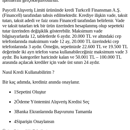
işlemlerini gerçekleştirebilirsin.
Paycell Alışveriş Limiti ürününde kredi Turkcell Finansman A.Ş.
(Financell) tarafından tahsis edilmektedir. Krediye ilişkin vade, taksit
tutarı, taksit adedi ve faiz oranı Financell tarafından belirlenir. Vade
ve taksit tutarları tek bir ürün üzerinden hesaplanmış olup sepetteki
tutar üzerinden değişiklik gösterebilir. Maksimum vade
bilgisayarlarda 12, tabletlerde 6 aydır. 20.000 TL ve altındaki cep
telefonlarında maksimum vade 12 ay, 20.000 TL üzerindeki cep
telefonlarında 3 aydır. Örneğin, sepetinizde 22.600 TL ve 19.500 TL
değerinde iki ayrı telefon varsa kullanabileceğiniz maksimum vade 3
aydır. Bu kategoriler haricinde kalan ve 50.001 TL – 100.000 TL
arasında açılacak krediler için vade üst sınırı 24 aydır.
Nasıl Kredi Kullanabilirim ?
Bir kaç adımda, krediniz anında onaylanır.
1
Sepetini Oluştur
2
Ödeme Yöntemini Alışveriş Kredisi Seç
3
Banka Ekranlarında Başvurunu Tamamla
4
Siparişin Onaylansın