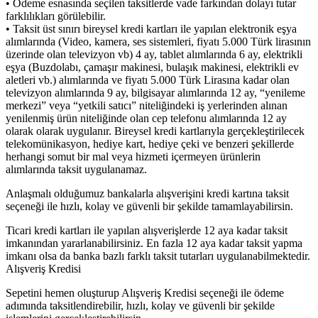
• Ödeme esnasında seçilen taksitlerde vade farkından dolayı tutar
farklılıkları görülebilir.
• Taksit üst sınırı bireysel kredi kartları ile yapılan elektronik eşya
alımlarında (Video, kamera, ses sistemleri, fiyatı 5.000 Türk lirasının
üzerinde olan televizyon vb) 4 ay, tablet alımlarında 6 ay, elektrikli
eşya (Buzdolabı, çamaşır makinesi, bulaşık makinesi, elektrikli ev
aletleri vb.) alımlarında ve fiyatı 5.000 Türk Lirasına kadar olan
televizyon alımlarında 9 ay, bilgisayar alımlarında 12 ay, “yenileme
merkezi” veya “yetkili satıcı” niteliğindeki iş yerlerinden alınan
yenilenmiş ürün niteliğinde olan cep telefonu alımlarında 12 ay
olarak olarak uygulanır. Bireysel kredi kartlarıyla gerçekleştirilecek
telekomünikasyon, hediye kart, hediye çeki ve benzeri şekillerde
herhangi somut bir mal veya hizmeti içermeyen ürünlerin
alımlarında taksit uygulanamaz.
Anlaşmalı olduğumuz bankalarla alışverişini kredi kartına taksit
seçeneği ile hızlı, kolay ve güvenli bir şekilde tamamlayabilirsin.
Ticari kredi kartları ile yapılan alışverişlerde 12 aya kadar taksit
imkanından yararlanabilirsiniz. En fazla 12 aya kadar taksit yapma
imkanı olsa da banka bazlı farklı taksit tutarları uygulanabilmektedir.
Alışveriş Kredisi
Sepetini hemen oluşturup Alışveriş Kredisi seçeneği ile ödeme
adımında taksitlendirebilir, hızlı, kolay ve güvenli bir şekilde