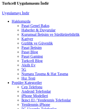
Turkcell Uygulamasını İndir
Uygulamayı İndir
Hakkımızda
Pasaj Genel Bakış
Haberler & Duyurular
Kurumsal İletişim ve Sürdürürebilirlik
Kariyer
Gizlilik ve Güvenlik
Pasaj İletişim
Pasaj Blog
Pasaj Gaming
Turkcell Blog
Akıllı Ev
5G
Numara Taşıma & Hat Taşıma
Hız Testi
Popüler Kategoriler
Cep Telefonu
Android Telefonlar
iPhone Modelleri
İkinci El / Yenilenmiş Telefonlar
Yenilenmiş iPhone
5G Uyumlu Telefonlar