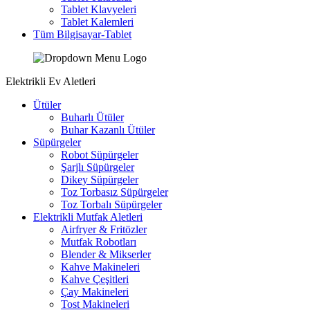
Tablet Klavyeleri
Tablet Kalemleri
Tüm Bilgisayar-Tablet
Elektrikli Ev Aletleri
Ütüler
Buharlı Ütüler
Buhar Kazanlı Ütüler
Süpürgeler
Robot Süpürgeler
Şarjlı Süpürgeler
Dikey Süpürgeler
Toz Torbasız Süpürgeler
Toz Torbalı Süpürgeler
Elektrikli Mutfak Aletleri
Airfryer & Fritözler
Mutfak Robotları
Blender & Mikserler
Kahve Makineleri
Kahve Çeşitleri
Çay Makineleri
Tost Makineleri