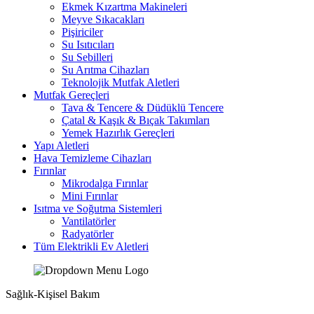
Ekmek Kızartma Makineleri
Meyve Sıkacakları
Pişiriciler
Su Isıtıcıları
Su Sebilleri
Su Arıtma Cihazları
Teknolojik Mutfak Aletleri
Mutfak Gereçleri
Tava & Tencere & Düdüklü Tencere
Çatal & Kaşık & Bıçak Takımları
Yemek Hazırlık Gereçleri
Yapı Aletleri
Hava Temizleme Cihazları
Fırınlar
Mikrodalga Fırınlar
Mini Fırınlar
Isıtma ve Soğutma Sistemleri
Vantilatörler
Radyatörler
Tüm Elektrikli Ev Aletleri
Sağlık-Kişisel Bakım