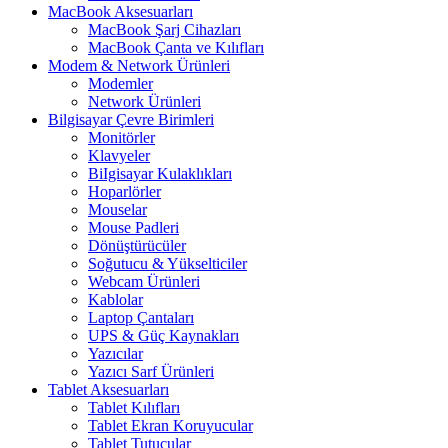
MacBook Aksesuarları
MacBook Şarj Cihazları
MacBook Çanta ve Kılıfları
Modem & Network Ürünleri
Modemler
Network Ürünleri
Bilgisayar Çevre Birimleri
Monitörler
Klavyeler
BiIgisayar Kulaklıkları
Hoparlörler
Mouselar
Mouse Padleri
Dönüştürücüler
Soğutucu & Yükselticiler
Webcam Ürünleri
Kablolar
Laptop Çantaları
UPS & Güç Kaynakları
Yazıcılar
Yazıcı Sarf Ürünleri
Tablet Aksesuarları
Tablet Kılıfları
Tablet Ekran Koruyucular
Tablet Tutucular