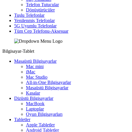
Telefon Tutucular
Dönüştürücüler
Tuşlu Telefonlar
Yenilenmiş Telefonlar
5G Uyumlu Telefonlar
Tüm Cep Telefonu-Aksesuar
Bilgisayar-Tablet
Masaüstü Bilgisayarlar
Mac mini
iMac
Mac Studio
All-in-One Bilgisayarlar
Masaüstü Bilgisayarlar
Kasalar
Dizüstü Bilgisayarlar
MacBook
Laptoplar
Oyun Bilgisayarları
Tabletler
Apple Tabletler
Android Tabletler