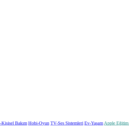
k-Kişisel Bakım
Hobi-Oyun
TV-Ses Sistemleri
Ev-Yaşam
Apple Eğitim