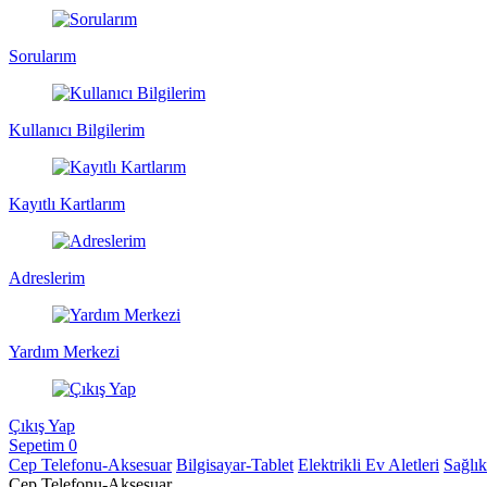
Sorularım
Kullanıcı Bilgilerim
Kayıtlı Kartlarım
Adreslerim
Yardım Merkezi
Çıkış Yap
Sepetim
0
Cep Telefonu-Aksesuar
Bilgisayar-Tablet
Elektrikli Ev Aletleri
Sağlı
Cep Telefonu-Aksesuar