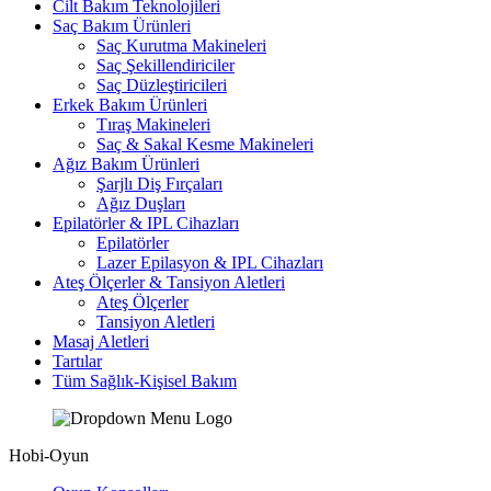
Cilt Bakım Teknolojileri
Saç Bakım Ürünleri
Saç Kurutma Makineleri
Saç Şekillendiriciler
Saç Düzleştiricileri
Erkek Bakım Ürünleri
Tıraş Makineleri
Saç & Sakal Kesme Makineleri
Ağız Bakım Ürünleri
Şarjlı Diş Fırçaları
Ağız Duşları
Epilatörler & IPL Cihazları
Epilatörler
Lazer Epilasyon & IPL Cihazları
Ateş Ölçerler & Tansiyon Aletleri
Ateş Ölçerler
Tansiyon Aletleri
Masaj Aletleri
Tartılar
Tüm Sağlık-Kişisel Bakım
Hobi-Oyun