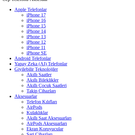
Apple Telefonlar
iPhone 17
iPhone 16
iPhone 15
iPhone 14
iPhone 13
iPhone 12
iPhone 11
iPhone SE
Android Telefonlar
Yapay Zeka (AI) Telefonlar
Giyilebilir Teknolojiler
Akıllı Saatler
Akıllı Bileklikler
Akıllı Çocuk Saatleri
Takip Cihazları
Aksesuarlar
Telefon Kılıfları
AirPods
Kulaklıklar
Akıllı Saat Aksesuarları
AirPods Aksesuarları
Ekran Koruyucular
Şarj Cihazları