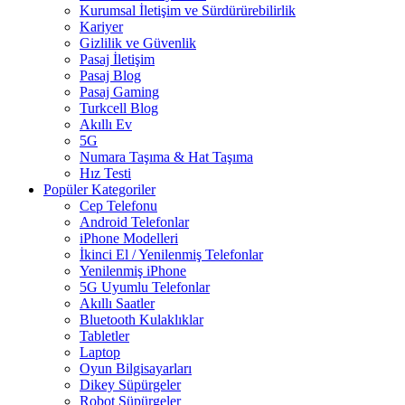
Kurumsal İletişim ve Sürdürürebilirlik
Kariyer
Gizlilik ve Güvenlik
Pasaj İletişim
Pasaj Blog
Pasaj Gaming
Turkcell Blog
Akıllı Ev
5G
Numara Taşıma & Hat Taşıma
Hız Testi
Popüler Kategoriler
Cep Telefonu
Android Telefonlar
iPhone Modelleri
İkinci El / Yenilenmiş Telefonlar
Yenilenmiş iPhone
5G Uyumlu Telefonlar
Akıllı Saatler
Bluetooth Kulaklıklar
Tabletler
Laptop
Oyun Bilgisayarları
Dikey Süpürgeler
Robot Süpürgeler