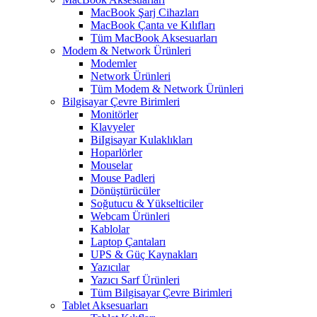
MacBook Şarj Cihazları
MacBook Çanta ve Kılıfları
Tüm MacBook Aksesuarları
Modem & Network Ürünleri
Modemler
Network Ürünleri
Tüm Modem & Network Ürünleri
Bilgisayar Çevre Birimleri
Monitörler
Klavyeler
BiIgisayar Kulaklıkları
Hoparlörler
Mouselar
Mouse Padleri
Dönüştürücüler
Soğutucu & Yükselticiler
Webcam Ürünleri
Kablolar
Laptop Çantaları
UPS & Güç Kaynakları
Yazıcılar
Yazıcı Sarf Ürünleri
Tüm Bilgisayar Çevre Birimleri
Tablet Aksesuarları