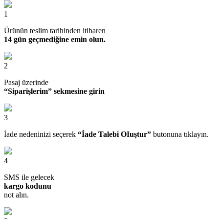
1
Ürünün teslim tarihinden itibaren
14 gün geçmediğine emin olun.
2
Pasaj üzerinde
“Siparişlerim” sekmesine girin
3
İade nedeninizi seçerek
“İade Talebi OIuştur”
butonuna tıklayın.
4
SMS ile gelecek
kargo kodunu
not alın.