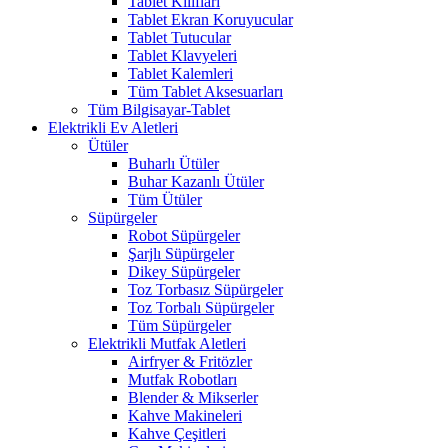
Tablet Kılıfları
Tablet Ekran Koruyucular
Tablet Tutucular
Tablet Klavyeleri
Tablet Kalemleri
Tüm Tablet Aksesuarları
Tüm Bilgisayar-Tablet
Elektrikli Ev Aletleri
Ütüler
Buharlı Ütüler
Buhar Kazanlı Ütüler
Tüm Ütüler
Süpürgeler
Robot Süpürgeler
Şarjlı Süpürgeler
Dikey Süpürgeler
Toz Torbasız Süpürgeler
Toz Torbalı Süpürgeler
Tüm Süpürgeler
Elektrikli Mutfak Aletleri
Airfryer & Fritözler
Mutfak Robotları
Blender & Mikserler
Kahve Makineleri
Kahve Çeşitleri