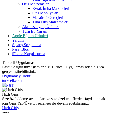
Ofis Malzemeleri
Evrak İmha Makineleri
Ofis Mobilyaları
Masaüstü Gereçleri
Tüm Ofis Malzemeleri
Akıllı & İlginç Ürünler
Tüm Ev-Yaşam
Apple Eğitim Ürünleri
Yardım
Sipariş Sorgulama
Pasaj Blog
iPhone Karşılaştırma
Turkcell Uygulamasını İndir
Pasaj ile ilgili tüm işlemlerinizi Turkcell Uygulamasından hızlıca
gerçekleştirebilirsiniz.
Uygulamayı İndir
turkcell.com.tr
Hızlı Giriş
Size özel ödeme avantajları ve size özel tekliflerden faydalanmak
için Giriş Yap/Üye Ol seçeneği ile devam edebilirsiniz.
Hızlı Giriş
veya