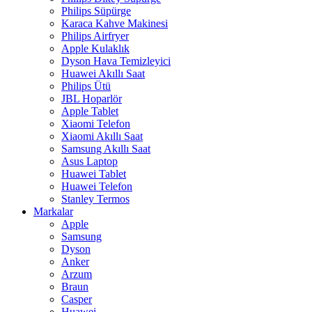
Philips Süpürge
Karaca Kahve Makinesi
Philips Airfryer
Apple Kulaklık
Dyson Hava Temizleyici
Huawei Akıllı Saat
Philips Ütü
JBL Hoparlör
Apple Tablet
Xiaomi Telefon
Xiaomi Akıllı Saat
Samsung Akıllı Saat
Asus Laptop
Huawei Tablet
Huawei Telefon
Stanley Termos
Markalar
Apple
Samsung
Dyson
Anker
Arzum
Braun
Casper
Huawei