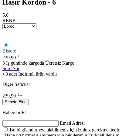
Hasır Kordon - 6
5,0
RENK
Bistore
TL
239,90
3 İş gününde kargoda
Ücretsiz Kargo
Soru Sor
• 8 adet İndirimli ürün vardır
Diğer Satıcılar
TL
239,90
Sepete Ekle
Haberdar Et
Email Adresi
Bu bilgilendirmeyi alabilmeniz için izniniz gerekmektedir.
“Daha iyi hizmet alabilmem için bilgilerimin Turkcell İletişim