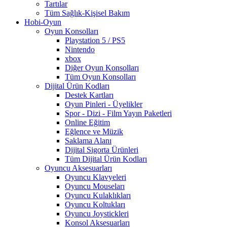
Tartılar
Tüm Sağlık-Kişisel Bakım
Hobi-Oyun
Oyun Konsolları
Playstation 5 / PS5
Nintendo
xbox
Diğer Oyun Konsolları
Tüm Oyun Konsolları
Dijital Ürün Kodları
Destek Kartları
Oyun Pinleri - Üyelikler
Spor - Dizi - Film Yayın Paketleri
Online Eğitim
Eğlence ve Müzik
Saklama Alanı
Dijital Sigorta Ürünleri
Tüm Dijital Ürün Kodları
Oyuncu Aksesuarları
Oyuncu Klavyeleri
Oyuncu Mouseları
Oyuncu Kulaklıkları
Oyuncu Koltukları
Oyuncu Joystickleri
Konsol Aksesuarları