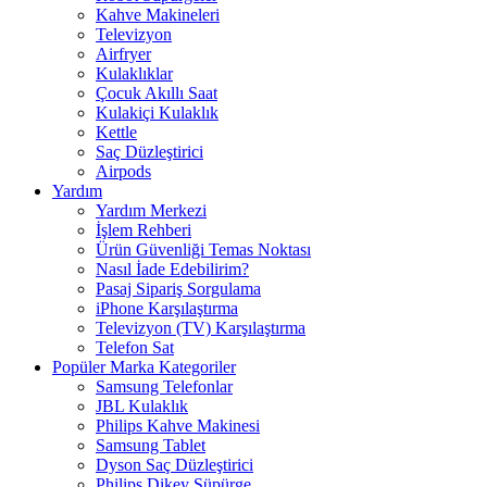
Kahve Makineleri
Televizyon
Airfryer
Kulaklıklar
Çocuk Akıllı Saat
Kulakiçi Kulaklık
Kettle
Saç Düzleştirici
Airpods
Yardım
Yardım Merkezi
İşlem Rehberi
Ürün Güvenliği Temas Noktası
Nasıl İade Edebilirim?
Pasaj Sipariş Sorgulama
iPhone Karşılaştırma
Televizyon (TV) Karşılaştırma
Telefon Sat
Popüler Marka Kategoriler
Samsung Telefonlar
JBL Kulaklık
Philips Kahve Makinesi
Samsung Tablet
Dyson Saç Düzleştirici
Philips Dikey Süpürge