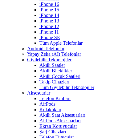
iPhone 16
iPhone 15
iPhone 14
iPhone 13
iPhone 12
iPhone 11
iPhone SE
Tüm Apple Telefonlar
Android Telefonlar
Yapay Zeka (AI) Telefonlar
Giyilebilir Teknolojiler
Akıllı Saatler
Akıllı Bileklikler
Akıllı Çocuk Saatleri
Takip Cihazları
Tüm Giyilebilir Teknolojiler
Aksesuarlar
Telefon Kılıfları
AirPods
Kulaklıklar
Akıllı Saat Aksesuarları
AirPods Aksesuarları
Ekran Koruyucular
Şarj Cihazları
Telefon Tutucular