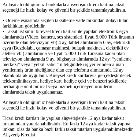
Anlaşmalı olduğumuz bankalarla alışverişini kredi kartına taksit
seçeneği ile hızlı, kolay ve güvenli bir şekilde tamamlayabilirsin.
• Ödeme esnasında seçilen taksitlerde vade farkından dolayı tutar
farklılıkları görülebilir.
• Taksit üst sınırı bireysel kredi kartları ile yapılan elektronik eşya
alımlarında (Video, kamera, ses sistemleri, fiyatı 5.000 Türk lirasının
üzerinde olan televizyon vb) 4 ay, tablet alımlarında 6 ay, elektrikli
eşya (Buzdolabı, çamaşır makinesi, bulaşık makinesi, elektrikli ev
aletleri vb.) alımlarında ve fiyatı 5.000 Türk Lirasına kadar olan
televizyon alımlarında 9 ay, bilgisayar alımlarında 12 ay, “yenileme
merkezi” veya “yetkili satıcı” niteliğindeki iş yerlerinden alınan
yenilenmiş ürün niteliğinde olan cep telefonu alımlarında 12 ay
olarak olarak uygulanır. Bireysel kredi kartlarıyla gerçekleştirilecek
telekomünikasyon, hediye kart, hediye çeki ve benzeri şekillerde
herhangi somut bir mal veya hizmeti içermeyen ürünlerin
alımlarında taksit uygulanamaz.
Anlaşmalı olduğumuz bankalarla alışverişini kredi kartına taksit
seçeneği ile hızlı, kolay ve güvenli bir şekilde tamamlayabilirsin.
Ticari kredi kartları ile yapılan alışverişlerde 12 aya kadar taksit
imkanından yararlanabilirsiniz. En fazla 12 aya kadar taksit yapma
imkanı olsa da banka bazlı farklı taksit tutarları uygulanabilmektedir.
Alışveriş Kredisi