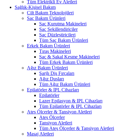
Tüm Elektrikli Ev Aletleri
Sağlık-Kişisel Bakım
Cilt Bakım Teknolojileri
Saç Bakım Ürünleri
Saç Kurutma Makineleri
Saç Şekillendiriciler
Saç Düzleştiricileri
Tüm Saç Bakım Ürünleri
Erkek Bakım Ürünleri
Tıraş Makineleri
Saç & Sakal Kesme Makineleri
Tüm Erkek Bakım Ürünleri
Ağız Bakım Ürünleri
Şarjlı Diş Fırçaları
Ağız Duşları
Tüm Ağız Bakım Ürünleri
Epilatörler & IPL Cihazları
Epilatörler
Lazer Epilasyon & IPL Cihazları
Tüm Epilatörler & IPL Cihazları
Ateş Ölçerler & Tansiyon Aletleri
Ateş Ölçerler
Tansiyon Aletleri
Tüm Ateş Ölçerler & Tansiyon Aletleri
Masaj Aletleri