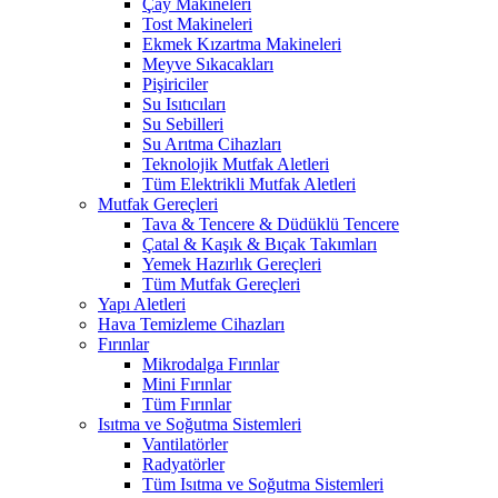
Çay Makineleri
Tost Makineleri
Ekmek Kızartma Makineleri
Meyve Sıkacakları
Pişiriciler
Su Isıtıcıları
Su Sebilleri
Su Arıtma Cihazları
Teknolojik Mutfak Aletleri
Tüm Elektrikli Mutfak Aletleri
Mutfak Gereçleri
Tava & Tencere & Düdüklü Tencere
Çatal & Kaşık & Bıçak Takımları
Yemek Hazırlık Gereçleri
Tüm Mutfak Gereçleri
Yapı Aletleri
Hava Temizleme Cihazları
Fırınlar
Mikrodalga Fırınlar
Mini Fırınlar
Tüm Fırınlar
Isıtma ve Soğutma Sistemleri
Vantilatörler
Radyatörler
Tüm Isıtma ve Soğutma Sistemleri