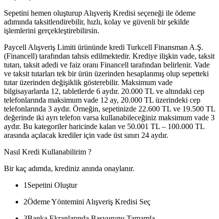
Sepetini hemen oluşturup Alışveriş Kredisi seçeneği ile ödeme
adımında taksitlendirebilir, hızlı, kolay ve güvenli bir şekilde
işlemlerini gerçekleştirebilirsin.
Paycell Alışveriş Limiti ürününde kredi Turkcell Finansman A.Ş.
(Financell) tarafından tahsis edilmektedir. Krediye ilişkin vade, taksit
tutarı, taksit adedi ve faiz oranı Financell tarafından belirlenir. Vade
ve taksit tutarları tek bir ürün üzerinden hesaplanmış olup sepetteki
tutar üzerinden değişiklik gösterebilir. Maksimum vade
bilgisayarlarda 12, tabletlerde 6 aydır. 20.000 TL ve altındaki cep
telefonlarında maksimum vade 12 ay, 20.000 TL üzerindeki cep
telefonlarında 3 aydır. Örneğin, sepetinizde 22.600 TL ve 19.500 TL
değerinde iki ayrı telefon varsa kullanabileceğiniz maksimum vade 3
aydır. Bu kategoriler haricinde kalan ve 50.001 TL – 100.000 TL
arasında açılacak krediler için vade üst sınırı 24 aydır.
Nasıl Kredi Kullanabilirim ?
Bir kaç adımda, krediniz anında onaylanır.
1
Sepetini Oluştur
2
Ödeme Yöntemini Alışveriş Kredisi Seç
3
Banka Ekranlarında Başvurunu Tamamla