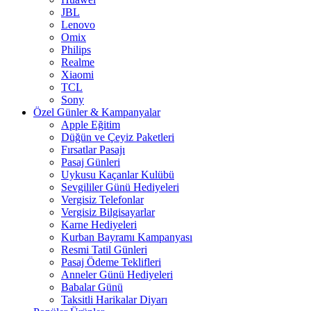
JBL
Lenovo
Omix
Philips
Realme
Xiaomi
TCL
Sony
Özel Günler & Kampanyalar
Apple Eğitim
Düğün ve Çeyiz Paketleri
Fırsatlar Pasajı
Pasaj Günleri
Uykusu Kaçanlar Kulübü
Sevgililer Günü Hediyeleri
Vergisiz Telefonlar
Vergisiz Bilgisayarlar
Karne Hediyeleri
Kurban Bayramı Kampanyası
Resmi Tatil Günleri
Pasaj Ödeme Teklifleri
Anneler Günü Hediyeleri
Babalar Günü
Taksitli Harikalar Diyarı