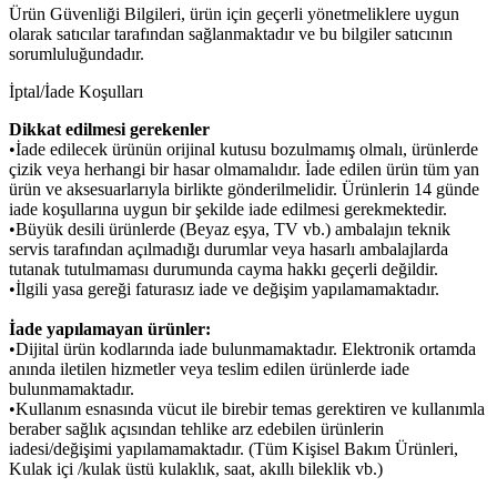
Ürün Güvenliği Bilgileri, ürün için geçerli yönetmeliklere uygun
olarak satıcılar tarafından sağlanmaktadır ve bu bilgiler satıcının
sorumluluğundadır.
İptal/İade Koşulları
Dikkat edilmesi gerekenler
•İade edilecek ürünün orijinal kutusu bozulmamış olmalı, ürünlerde
çizik veya herhangi bir hasar olmamalıdır. İade edilen ürün tüm yan
ürün ve aksesuarlarıyla birlikte gönderilmelidir. Ürünlerin 14 günde
iade koşullarına uygun bir şekilde iade edilmesi gerekmektedir.
•Büyük desili ürünlerde (Beyaz eşya, TV vb.) ambalajın teknik
servis tarafından açılmadığı durumlar veya hasarlı ambalajlarda
tutanak tutulmaması durumunda cayma hakkı geçerli değildir.
•İlgili yasa gereği faturasız iade ve değişim yapılamamaktadır.
İade yapılamayan ürünler:
•Dijital ürün kodlarında iade bulunmamaktadır. Elektronik ortamda
anında iletilen hizmetler veya teslim edilen ürünlerde iade
bulunmamaktadır.
•Kullanım esnasında vücut ile birebir temas gerektiren ve kullanımla
beraber sağlık açısından tehlike arz edebilen ürünlerin
iadesi/değişimi yapılamamaktadır. (Tüm Kişisel Bakım Ürünleri,
Kulak içi /kulak üstü kulaklık, saat, akıllı bileklik vb.)