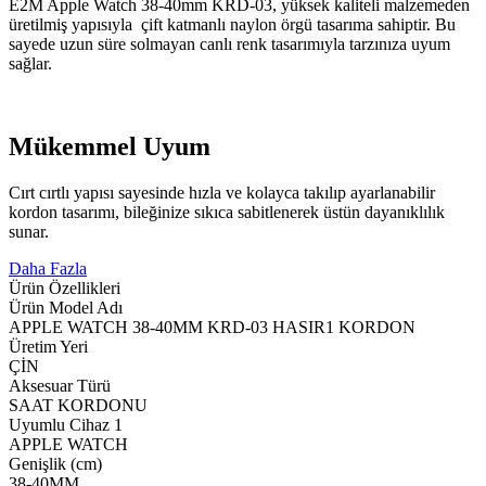
E2M Apple Watch 38-40mm KRD-03, yüksek kaliteli malzemeden
üretilmiş yapısıyla çift katmanlı naylon örgü tasarıma sahiptir. Bu
sayede uzun süre solmayan canlı renk tasarımıyla tarzınıza uyum
sağlar.
Mükemmel Uyum
Cırt cırtlı yapısı sayesinde hızla ve kolayca takılıp ayarlanabilir
kordon tasarımı, bileğinize sıkıca sabitlenerek üstün dayanıklılık
sunar.
Daha Fazla
Ürün Özellikleri
Ürün Model Adı
APPLE WATCH 38-40MM KRD-03 HASIR1 KORDON
Üretim Yeri
ÇİN
Aksesuar Türü
SAAT KORDONU
Uyumlu Cihaz 1
APPLE WATCH
Genişlik (cm)
38-40MM