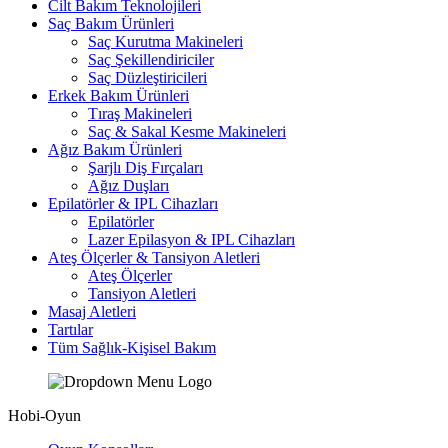
Cilt Bakım Teknolojileri
Saç Bakım Ürünleri
Saç Kurutma Makineleri
Saç Şekillendiriciler
Saç Düzleştiricileri
Erkek Bakım Ürünleri
Tıraş Makineleri
Saç & Sakal Kesme Makineleri
Ağız Bakım Ürünleri
Şarjlı Diş Fırçaları
Ağız Duşları
Epilatörler & IPL Cihazları
Epilatörler
Lazer Epilasyon & IPL Cihazları
Ateş Ölçerler & Tansiyon Aletleri
Ateş Ölçerler
Tansiyon Aletleri
Masaj Aletleri
Tartılar
Tüm Sağlık-Kişisel Bakım
Hobi-Oyun