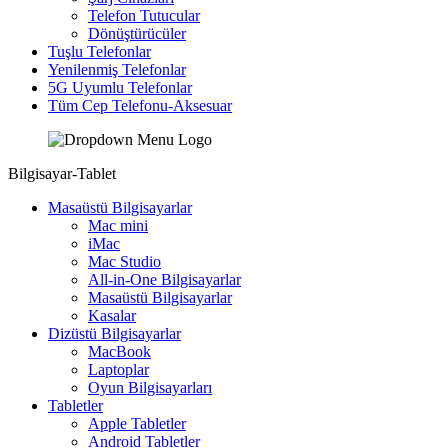
Telefon Tutucular
Dönüştürücüler
Tuşlu Telefonlar
Yenilenmiş Telefonlar
5G Uyumlu Telefonlar
Tüm Cep Telefonu-Aksesuar
Bilgisayar-Tablet
Masaüstü Bilgisayarlar
Mac mini
iMac
Mac Studio
All-in-One Bilgisayarlar
Masaüstü Bilgisayarlar
Kasalar
Dizüstü Bilgisayarlar
MacBook
Laptoplar
Oyun Bilgisayarları
Tabletler
Apple Tabletler
Android Tabletler