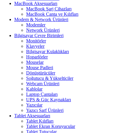
MacBook Aksesuarları
MacBook Şarj Cihazları
MacBook Çanta ve Kılıfları
Modem & Network Ürünleri
Modemler
Network Ürünleri
Bilgisayar Çevre Birimleri
Monitörler
Klavyeler
BiIgisayar Kulaklıkları
Hoparlörler
Mouselar
Mouse Padleri
Dönüştürücüler
Soğutucu & Yükselticiler
Webcam Ürünleri
Kablolar
Laptop Çantaları
UPS & Güç Kaynakları
Yazıcılar
Yazıcı Sarf Ürünleri
Tablet Aksesuarları
Tablet Kılıfları
Tablet Ekran Koruyucular
Tablet Tutucular