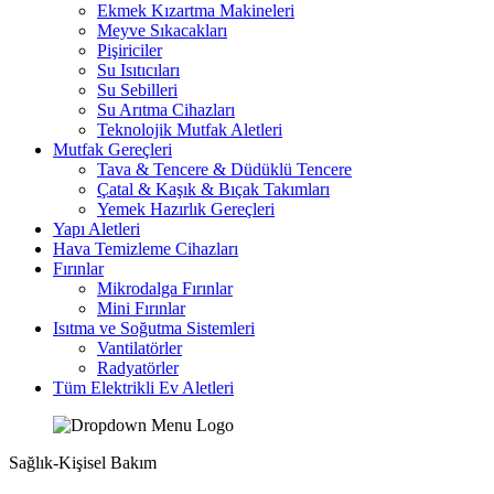
Ekmek Kızartma Makineleri
Meyve Sıkacakları
Pişiriciler
Su Isıtıcıları
Su Sebilleri
Su Arıtma Cihazları
Teknolojik Mutfak Aletleri
Mutfak Gereçleri
Tava & Tencere & Düdüklü Tencere
Çatal & Kaşık & Bıçak Takımları
Yemek Hazırlık Gereçleri
Yapı Aletleri
Hava Temizleme Cihazları
Fırınlar
Mikrodalga Fırınlar
Mini Fırınlar
Isıtma ve Soğutma Sistemleri
Vantilatörler
Radyatörler
Tüm Elektrikli Ev Aletleri
Sağlık-Kişisel Bakım