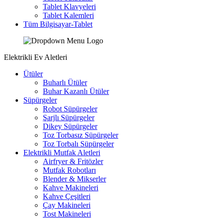
Tablet Klavyeleri
Tablet Kalemleri
Tüm Bilgisayar-Tablet
Elektrikli Ev Aletleri
Ütüler
Buharlı Ütüler
Buhar Kazanlı Ütüler
Süpürgeler
Robot Süpürgeler
Şarjlı Süpürgeler
Dikey Süpürgeler
Toz Torbasız Süpürgeler
Toz Torbalı Süpürgeler
Elektrikli Mutfak Aletleri
Airfryer & Fritözler
Mutfak Robotları
Blender & Mikserler
Kahve Makineleri
Kahve Çeşitleri
Çay Makineleri
Tost Makineleri