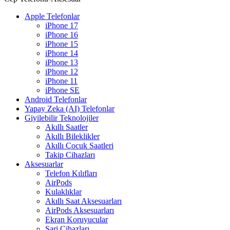
Apple Telefonlar
iPhone 17
iPhone 16
iPhone 15
iPhone 14
iPhone 13
iPhone 12
iPhone 11
iPhone SE
Android Telefonlar
Yapay Zeka (AI) Telefonlar
Giyilebilir Teknolojiler
Akıllı Saatler
Akıllı Bileklikler
Akıllı Çocuk Saatleri
Takip Cihazları
Aksesuarlar
Telefon Kılıfları
AirPods
Kulaklıklar
Akıllı Saat Aksesuarları
AirPods Aksesuarları
Ekran Koruyucular
Şarj Cihazları