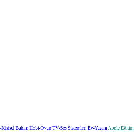
k-Kişisel Bakım
Hobi-Oyun
TV-Ses Sistemleri
Ev-Yaşam
Apple Eğitim