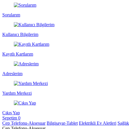
Sorularım
Kullanıcı Bilgilerim
Kayıtlı Kartlarım
Adreslerim
Yardım Merkezi
Çıkış Yap
Sepetim
0
Cep Telefonu-Aksesuar
Bilgisayar-Tablet
Elektrikli Ev Aletleri
Sağlı
Cep Telefonu-Aksesuar