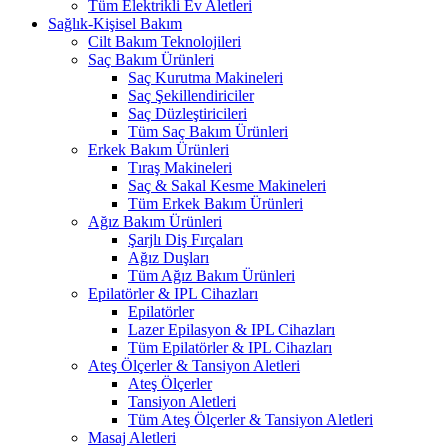
Tüm Elektrikli Ev Aletleri
Sağlık-Kişisel Bakım
Cilt Bakım Teknolojileri
Saç Bakım Ürünleri
Saç Kurutma Makineleri
Saç Şekillendiriciler
Saç Düzleştiricileri
Tüm Saç Bakım Ürünleri
Erkek Bakım Ürünleri
Tıraş Makineleri
Saç & Sakal Kesme Makineleri
Tüm Erkek Bakım Ürünleri
Ağız Bakım Ürünleri
Şarjlı Diş Fırçaları
Ağız Duşları
Tüm Ağız Bakım Ürünleri
Epilatörler & IPL Cihazları
Epilatörler
Lazer Epilasyon & IPL Cihazları
Tüm Epilatörler & IPL Cihazları
Ateş Ölçerler & Tansiyon Aletleri
Ateş Ölçerler
Tansiyon Aletleri
Tüm Ateş Ölçerler & Tansiyon Aletleri
Masaj Aletleri