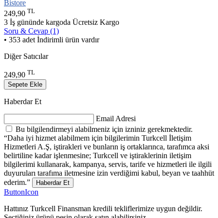
Bistore
TL
249,90
3 İş gününde kargoda
Ücretsiz Kargo
Soru & Cevap (1)
• 353 adet İndirimli ürün vardır
Diğer Satıcılar
TL
249,90
Sepete Ekle
Haberdar Et
Email Adresi
Bu bilgilendirmeyi alabilmeniz için izniniz gerekmektedir.
“Daha iyi hizmet alabilmem için bilgilerimin Turkcell İletişim
Hizmetleri A.Ş, iştirakleri ve bunların iş ortaklarınca, tarafımca aksi
belirtiline kadar işlenmesine; Turkcell ve iştiraklerinin iletişim
bilgilerimi kullanarak, kampanya, servis, tarife ve hizmetleri ile ilgili
duyuruları tarafıma iletmesine izin verdiğimi kabul, beyan ve taahhüt
ederim.”
Haberdar Et
ButtonIcon
Hattınız Turkcell Finansman kredili tekliflerimize uygun değildir.
Seçtiğiniz ürünü peşin olarak satın alabilirsiniz.