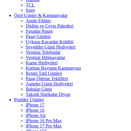
TCL
Sony
Özel Günler & Kampanyalar
Apple Eğitim
Düğün ve Çeyiz Paketleri
Fırsatlar Pasajı
Pasaj Günleri
Uykusu Kaçanlar Kulübü
Sevgililer Günü Hediyeleri
Vergisiz Telefonlar
Vergisiz Bilgisayarlar
Karne Hediyeleri
Kurban Bayramı Kampanyası
Resmi Tatil Günleri
Pasaj Ödeme Teklifleri
Anneler Günü Hediyeleri
Babalar Günü
Taksitli Harikalar Diyarı
Popüler Ürünler
iPhone 17
iPhone 16
iPhone Air
iPhone 16 Pro Max
iPhone 17 Pro Max