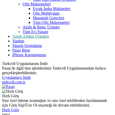
Ofis Malzemeleri
Evrak İmha Makineleri
Ofis Mobilyaları
Masaüstü Gereçleri
Tüm Ofis Malzemeleri
Akıllı & İlginç Ürünler
Tüm Ev-Yaşam
Apple Eğitim Ürünleri
Yardım
Sipariş Sorgulama
Pasaj Blog
iPhone Karşılaştırma
Turkcell Uygulamasını İndir
Pasaj ile ilgili tüm işlemlerinizi Turkcell Uygulamasından hızlıca
gerçekleştirebilirsiniz.
Uygulamayı İndir
turkcell.com.tr
Hızlı Giriş
Size özel ödeme avantajları ve size özel tekliflerden faydalanmak
için Giriş Yap/Üye Ol seçeneği ile devam edebilirsiniz.
Hızlı Giriş
veya