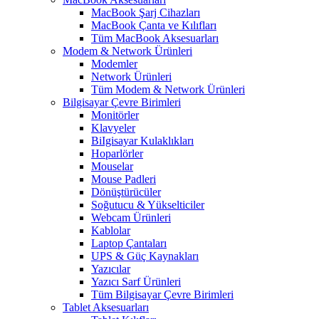
MacBook Şarj Cihazları
MacBook Çanta ve Kılıfları
Tüm MacBook Aksesuarları
Modem & Network Ürünleri
Modemler
Network Ürünleri
Tüm Modem & Network Ürünleri
Bilgisayar Çevre Birimleri
Monitörler
Klavyeler
BiIgisayar Kulaklıkları
Hoparlörler
Mouselar
Mouse Padleri
Dönüştürücüler
Soğutucu & Yükselticiler
Webcam Ürünleri
Kablolar
Laptop Çantaları
UPS & Güç Kaynakları
Yazıcılar
Yazıcı Sarf Ürünleri
Tüm Bilgisayar Çevre Birimleri
Tablet Aksesuarları