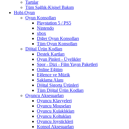
Tartılar
Tüm Sağlık-Kişisel Bakım
Hobi-Oyun
Oyun Konsolları
Playstation 5 / PS5
Nintendo
xbox
Diğer Oyun Konsolları
Tüm Oyun Konsolları
Dijital Ürün Kodları
Destek Kartları
Oyun Pinleri - Üyelikler
Spor - Dizi - Film Yayın Paketleri
Online Eğitim
Eğlence ve Müzik
Saklama Alanı
Dijital Sigorta Ürünleri
Tüm Dijital Ürün Kodları
Oyuncu Aksesuarları
Oyuncu Klavyeleri
Oyuncu Mouseları
Oyuncu Kulaklıkları
Oyuncu Koltukları
Oyuncu Joystickleri
Konsol Aksesuarları