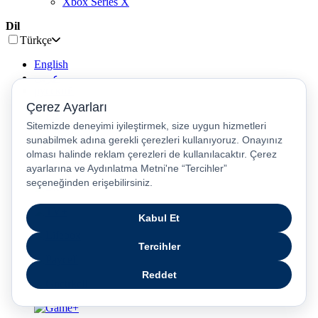
Xbox Series X
Dil
Türkçe
English
عربى
русский