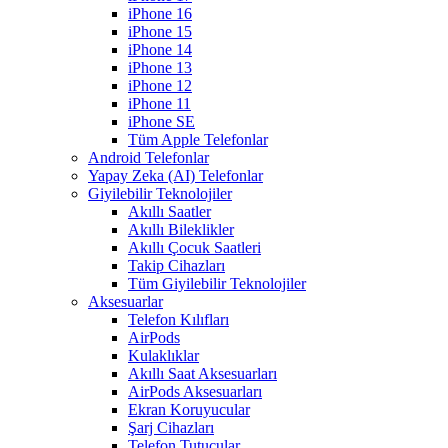
iPhone 16
iPhone 15
iPhone 14
iPhone 13
iPhone 12
iPhone 11
iPhone SE
Tüm Apple Telefonlar
Android Telefonlar
Yapay Zeka (AI) Telefonlar
Giyilebilir Teknolojiler
Akıllı Saatler
Akıllı Bileklikler
Akıllı Çocuk Saatleri
Takip Cihazları
Tüm Giyilebilir Teknolojiler
Aksesuarlar
Telefon Kılıfları
AirPods
Kulaklıklar
Akıllı Saat Aksesuarları
AirPods Aksesuarları
Ekran Koruyucular
Şarj Cihazları
Telefon Tutucular