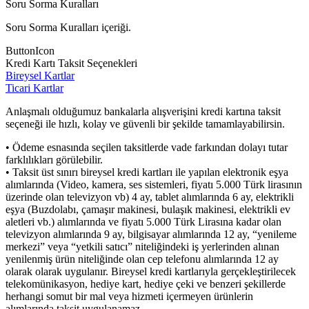
Soru Sorma Kuralları
Soru Sorma Kuralları içeriği.
ButtonIcon
Kredi Kartı Taksit Seçenekleri
Bireysel Kartlar
Ticari Kartlar
Anlaşmalı olduğumuz bankalarla alışverişini kredi kartına taksit
seçeneği ile hızlı, kolay ve güvenli bir şekilde tamamlayabilirsin.
• Ödeme esnasında seçilen taksitlerde vade farkından dolayı tutar
farklılıkları görülebilir.
• Taksit üst sınırı bireysel kredi kartları ile yapılan elektronik eşya
alımlarında (Video, kamera, ses sistemleri, fiyatı 5.000 Türk lirasının
üzerinde olan televizyon vb) 4 ay, tablet alımlarında 6 ay, elektrikli
eşya (Buzdolabı, çamaşır makinesi, bulaşık makinesi, elektrikli ev
aletleri vb.) alımlarında ve fiyatı 5.000 Türk Lirasına kadar olan
televizyon alımlarında 9 ay, bilgisayar alımlarında 12 ay, “yenileme
merkezi” veya “yetkili satıcı” niteliğindeki iş yerlerinden alınan
yenilenmiş ürün niteliğinde olan cep telefonu alımlarında 12 ay
olarak olarak uygulanır. Bireysel kredi kartlarıyla gerçekleştirilecek
telekomünikasyon, hediye kart, hediye çeki ve benzeri şekillerde
herhangi somut bir mal veya hizmeti içermeyen ürünlerin
alımlarında taksit uygulanamaz.