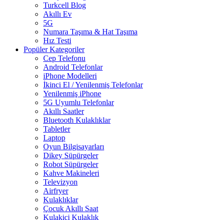
Turkcell Blog
Akıllı Ev
5G
Numara Taşıma & Hat Taşıma
Hız Testi
Popüler Kategoriler
Cep Telefonu
Android Telefonlar
iPhone Modelleri
İkinci El / Yenilenmiş Telefonlar
Yenilenmiş iPhone
5G Uyumlu Telefonlar
Akıllı Saatler
Bluetooth Kulaklıklar
Tabletler
Laptop
Oyun Bilgisayarları
Dikey Süpürgeler
Robot Süpürgeler
Kahve Makineleri
Televizyon
Airfryer
Kulaklıklar
Çocuk Akıllı Saat
Kulakiçi Kulaklık