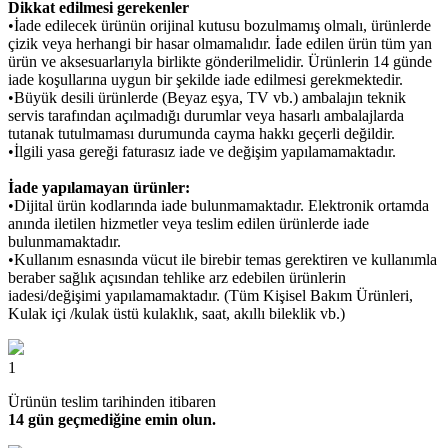
Dikkat edilmesi gerekenler
•İade edilecek ürünün orijinal kutusu bozulmamış olmalı, ürünlerde
çizik veya herhangi bir hasar olmamalıdır. İade edilen ürün tüm yan
ürün ve aksesuarlarıyla birlikte gönderilmelidir. Ürünlerin 14 günde
iade koşullarına uygun bir şekilde iade edilmesi gerekmektedir.
•Büyük desili ürünlerde (Beyaz eşya, TV vb.) ambalajın teknik
servis tarafından açılmadığı durumlar veya hasarlı ambalajlarda
tutanak tutulmaması durumunda cayma hakkı geçerli değildir.
•İlgili yasa gereği faturasız iade ve değişim yapılamamaktadır.
İade yapılamayan ürünler:
•Dijital ürün kodlarında iade bulunmamaktadır. Elektronik ortamda
anında iletilen hizmetler veya teslim edilen ürünlerde iade
bulunmamaktadır.
•Kullanım esnasında vücut ile birebir temas gerektiren ve kullanımla
beraber sağlık açısından tehlike arz edebilen ürünlerin
iadesi/değişimi yapılamamaktadır. (Tüm Kişisel Bakım Ürünleri,
Kulak içi /kulak üstü kulaklık, saat, akıllı bileklik vb.)
1
Ürünün teslim tarihinden itibaren
14 gün geçmediğine emin olun.