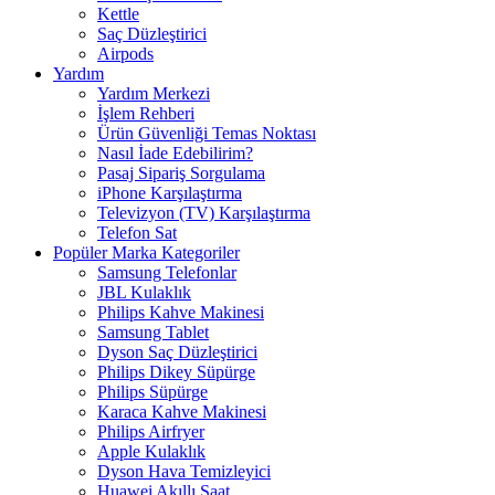
Kettle
Saç Düzleştirici
Airpods
Yardım
Yardım Merkezi
İşlem Rehberi
Ürün Güvenliği Temas Noktası
Nasıl İade Edebilirim?
Pasaj Sipariş Sorgulama
iPhone Karşılaştırma
Televizyon (TV) Karşılaştırma
Telefon Sat
Popüler Marka Kategoriler
Samsung Telefonlar
JBL Kulaklık
Philips Kahve Makinesi
Samsung Tablet
Dyson Saç Düzleştirici
Philips Dikey Süpürge
Philips Süpürge
Karaca Kahve Makinesi
Philips Airfryer
Apple Kulaklık
Dyson Hava Temizleyici
Huawei Akıllı Saat