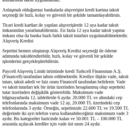
Anlaşmalı olduğumuz bankalarla alışverişini kredi kartına taksit
seçeneği ile hızlı, kolay ve güvenli bir şekilde tamamlayabilirsin.
Ticari kredi kartları ile yapılan alışverişlerde 12 aya kadar taksit
imkanından yararlanabilirsiniz. En fazla 12 aya kadar taksit yapma
imkanı olsa da banka bazlı farklı taksit tutarları uygulanabilmektedir.
Alışveriş Kredisi
Sepetini hemen oluşturup Alışveriş Kredisi seçeneği ile ödeme
adımında taksitlendirebilir, hızlı, kolay ve güvenli bir şekilde
işlemlerini gerçekleştirebilirsin.
Paycell Alışveriş Limiti ürününde kredi Turkcell Finansman A.Ş.
(Financell) tarafından tahsis edilmektedir. Krediye ilişkin vade, taksit
tutarı, taksit adedi ve faiz oranı Financell tarafından belirlenir. Vade
ve taksit tutarları tek bir ürün üzerinden hesaplanmış olup sepetteki
tutar üzerinden değişiklik gösterebilir. Maksimum vade
bilgisayarlarda 12, tabletlerde 6 aydır. 20.000 TL ve altındaki cep
telefonlarında maksimum vade 12 ay, 20.000 TL üzerindeki cep
telefonlarında 3 aydır. Örneğin, sepetinizde 22.600 TL ve 19.500 TL
değerinde iki ayrı telefon varsa kullanabileceğiniz maksimum vade 3
aydır. Bu kategoriler haricinde kalan ve 50.001 TL – 100.000 TL
arasında açılacak krediler için vade üst sınırı 24 aydır.