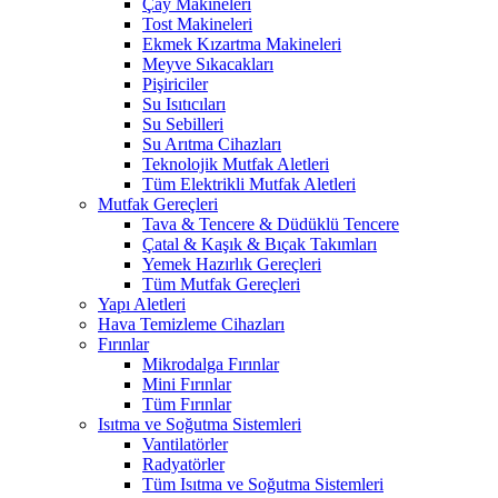
Çay Makineleri
Tost Makineleri
Ekmek Kızartma Makineleri
Meyve Sıkacakları
Pişiriciler
Su Isıtıcıları
Su Sebilleri
Su Arıtma Cihazları
Teknolojik Mutfak Aletleri
Tüm Elektrikli Mutfak Aletleri
Mutfak Gereçleri
Tava & Tencere & Düdüklü Tencere
Çatal & Kaşık & Bıçak Takımları
Yemek Hazırlık Gereçleri
Tüm Mutfak Gereçleri
Yapı Aletleri
Hava Temizleme Cihazları
Fırınlar
Mikrodalga Fırınlar
Mini Fırınlar
Tüm Fırınlar
Isıtma ve Soğutma Sistemleri
Vantilatörler
Radyatörler
Tüm Isıtma ve Soğutma Sistemleri