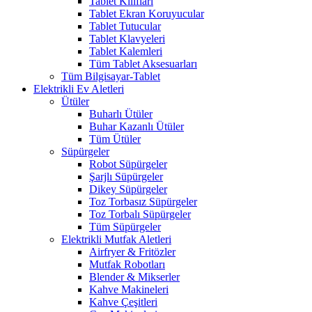
Tablet Kılıfları
Tablet Ekran Koruyucular
Tablet Tutucular
Tablet Klavyeleri
Tablet Kalemleri
Tüm Tablet Aksesuarları
Tüm Bilgisayar-Tablet
Elektrikli Ev Aletleri
Ütüler
Buharlı Ütüler
Buhar Kazanlı Ütüler
Tüm Ütüler
Süpürgeler
Robot Süpürgeler
Şarjlı Süpürgeler
Dikey Süpürgeler
Toz Torbasız Süpürgeler
Toz Torbalı Süpürgeler
Tüm Süpürgeler
Elektrikli Mutfak Aletleri
Airfryer & Fritözler
Mutfak Robotları
Blender & Mikserler
Kahve Makineleri
Kahve Çeşitleri