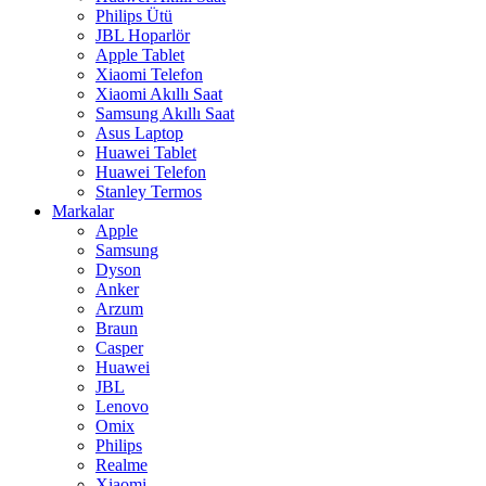
Philips Ütü
JBL Hoparlör
Apple Tablet
Xiaomi Telefon
Xiaomi Akıllı Saat
Samsung Akıllı Saat
Asus Laptop
Huawei Tablet
Huawei Telefon
Stanley Termos
Markalar
Apple
Samsung
Dyson
Anker
Arzum
Braun
Casper
Huawei
JBL
Lenovo
Omix
Philips
Realme
Xiaomi