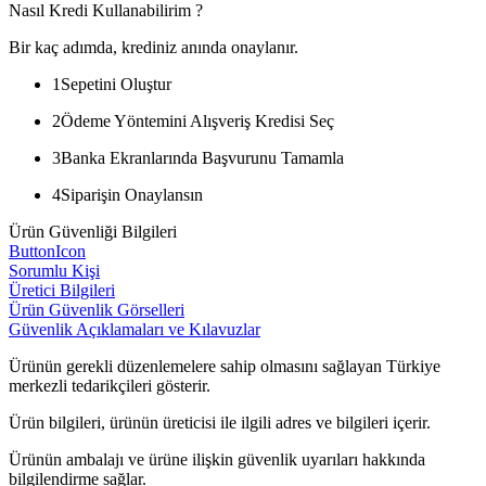
Nasıl Kredi Kullanabilirim ?
Bir kaç adımda, krediniz anında onaylanır.
1
Sepetini Oluştur
2
Ödeme Yöntemini Alışveriş Kredisi Seç
3
Banka Ekranlarında Başvurunu Tamamla
4
Siparişin Onaylansın
Ürün Güvenliği Bilgileri
ButtonIcon
Sorumlu Kişi
Üretici Bilgileri
Ürün Güvenlik Görselleri
Güvenlik Açıklamaları ve Kılavuzlar
Ürünün gerekli düzenlemelere sahip olmasını sağlayan Türkiye
merkezli tedarikçileri gösterir.
Ürün bilgileri, ürünün üreticisi ile ilgili adres ve bilgileri içerir.
Ürünün ambalajı ve ürüne ilişkin güvenlik uyarıları hakkında
bilgilendirme sağlar.