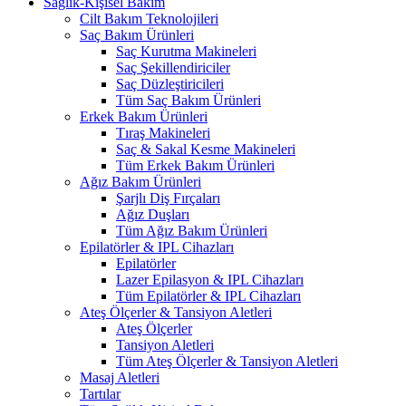
Sağlık-Kişisel Bakım
Cilt Bakım Teknolojileri
Saç Bakım Ürünleri
Saç Kurutma Makineleri
Saç Şekillendiriciler
Saç Düzleştiricileri
Tüm Saç Bakım Ürünleri
Erkek Bakım Ürünleri
Tıraş Makineleri
Saç & Sakal Kesme Makineleri
Tüm Erkek Bakım Ürünleri
Ağız Bakım Ürünleri
Şarjlı Diş Fırçaları
Ağız Duşları
Tüm Ağız Bakım Ürünleri
Epilatörler & IPL Cihazları
Epilatörler
Lazer Epilasyon & IPL Cihazları
Tüm Epilatörler & IPL Cihazları
Ateş Ölçerler & Tansiyon Aletleri
Ateş Ölçerler
Tansiyon Aletleri
Tüm Ateş Ölçerler & Tansiyon Aletleri
Masaj Aletleri
Tartılar