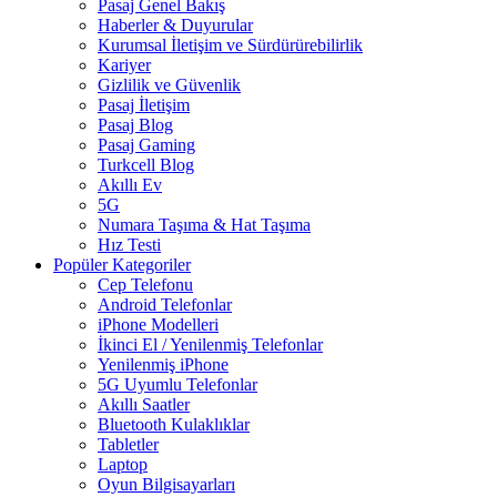
Pasaj Genel Bakış
Haberler & Duyurular
Kurumsal İletişim ve Sürdürürebilirlik
Kariyer
Gizlilik ve Güvenlik
Pasaj İletişim
Pasaj Blog
Pasaj Gaming
Turkcell Blog
Akıllı Ev
5G
Numara Taşıma & Hat Taşıma
Hız Testi
Popüler Kategoriler
Cep Telefonu
Android Telefonlar
iPhone Modelleri
İkinci El / Yenilenmiş Telefonlar
Yenilenmiş iPhone
5G Uyumlu Telefonlar
Akıllı Saatler
Bluetooth Kulaklıklar
Tabletler
Laptop
Oyun Bilgisayarları