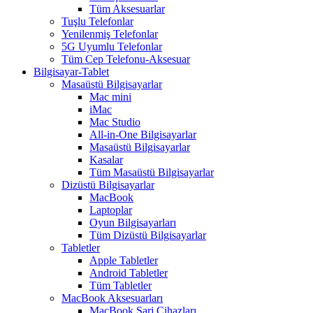
Tüm Aksesuarlar
Tuşlu Telefonlar
Yenilenmiş Telefonlar
5G Uyumlu Telefonlar
Tüm Cep Telefonu-Aksesuar
Bilgisayar-Tablet
Masaüstü Bilgisayarlar
Mac mini
iMac
Mac Studio
All-in-One Bilgisayarlar
Masaüstü Bilgisayarlar
Kasalar
Tüm Masaüstü Bilgisayarlar
Dizüstü Bilgisayarlar
MacBook
Laptoplar
Oyun Bilgisayarları
Tüm Dizüstü Bilgisayarlar
Tabletler
Apple Tabletler
Android Tabletler
Tüm Tabletler
MacBook Aksesuarları
MacBook Şarj Cihazları