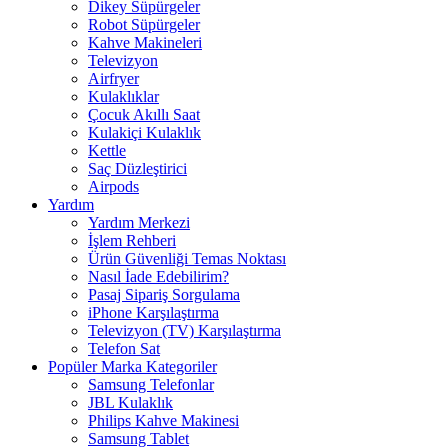
Dikey Süpürgeler
Robot Süpürgeler
Kahve Makineleri
Televizyon
Airfryer
Kulaklıklar
Çocuk Akıllı Saat
Kulakiçi Kulaklık
Kettle
Saç Düzleştirici
Airpods
Yardım
Yardım Merkezi
İşlem Rehberi
Ürün Güvenliği Temas Noktası
Nasıl İade Edebilirim?
Pasaj Sipariş Sorgulama
iPhone Karşılaştırma
Televizyon (TV) Karşılaştırma
Telefon Sat
Popüler Marka Kategoriler
Samsung Telefonlar
JBL Kulaklık
Philips Kahve Makinesi
Samsung Tablet