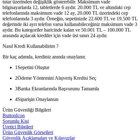
tutar üzerinden değişiklik gösterebilir. Maksimum vade
bilgisayarlarda 12, tabletlerde 6 aydır. 20.000 TL ve altındaki cep
telefonlarında maksimum vade 12 ay, 20.000 TL üzerindeki cep
telefonlarında 3 aydır. Örneğin, sepetinizde 22.600 TL ve 19.500 TL
değerinde iki ayrı telefon varsa kullanabileceğiniz maksimum vade 3
aydır. Bu kategoriler haricinde kalan ve 50.001 TL – 100.000 TL
arasında açılacak krediler için vade üst sınırı 24 aydır.
Nasıl Kredi Kullanabilirim ?
Bir kaç adımda, krediniz anında onaylanır.
1
Sepetini Oluştur
2
Ödeme Yöntemini Alışveriş Kredisi Seç
3
Banka Ekranlarında Başvurunu Tamamla
4
Siparişin Onaylansın
Ürün Güvenliği Bilgileri
ButtonIcon
Sorumlu Kişi
Üretici Bilgileri
Ürün Güvenlik Görselleri
Güvenlik Açıklamaları ve Kılavuzlar