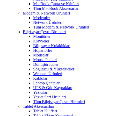
MacBook Çanta ve Kılıfları
Tüm MacBook Aksesuarları
Modem & Network Ürünleri
Modemler
Network Ürünleri
Tüm Modem & Network Ürünleri
Bilgisayar Çevre Birimleri
Monitörler
Klavyeler
BiIgisayar Kulaklıkları
Hoparlörler
Mouselar
Mouse Padleri
Dönüştürücüler
Soğutucu & Yükselticiler
Webcam Ürünleri
Kablolar
Laptop Çantaları
UPS & Güç Kaynakları
Yazıcılar
Yazıcı Sarf Ürünleri
Tüm Bilgisayar Çevre Birimleri
Tablet Aksesuarları
Tablet Kılıfları
Tablet Ekran Koruyucular