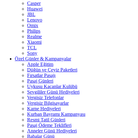
Casper
Huawei
JBL
Lenovo
Omix
Philips
Realme
Xiaomi
TCL
Sony
Özel Günler & Kampanyalar
Apple Eğitim
Düğün ve Çeyiz Paketleri
Fırsatlar Pasajı
Pasaj Günleri
Uykusu Kaçanlar Kulübü
Sevgililer Günü Hediyeleri
Vergisiz Telefonlar
Vergisiz Bilgisayarlar
Karne Hediyeleri
Kurban Bayramı Kampanyası
Resmi Tatil Günleri
Pasaj Ödeme Teklifleri
Anneler Günü Hediyeleri
Babalar Günü