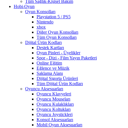
Tüm Sağlık-Kişisel Bakım
Hobi-Oyun
Oyun Konsolları
Playstation 5 / PS5
Nintendo
xbox
Diğer Oyun Konsolları
Tüm Oyun Konsolları
Dijital Ürün Kodları
Destek Kartları
Oyun Pinleri - Üyelikler
Spor - Dizi - Film Yayın Paketleri
Online Eğitim
Eğlence ve Müzik
Saklama Alanı
Dijital Sigorta Ürünleri
Tüm Dijital Ürün Kodları
Oyuncu Aksesuarları
Oyuncu Klavyeleri
Oyuncu Mouseları
Oyuncu Kulaklıkları
Oyuncu Koltukları
Oyuncu Joystickleri
Konsol Aksesuarları
Mobil Oyun Aksesuarları