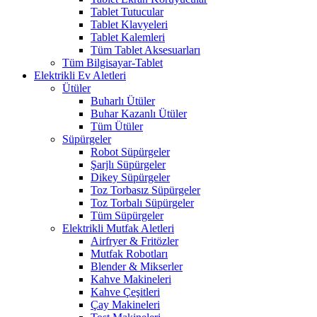
Tablet Tutucular
Tablet Klavyeleri
Tablet Kalemleri
Tüm Tablet Aksesuarları
Tüm Bilgisayar-Tablet
Elektrikli Ev Aletleri
Ütüler
Buharlı Ütüler
Buhar Kazanlı Ütüler
Tüm Ütüler
Süpürgeler
Robot Süpürgeler
Şarjlı Süpürgeler
Dikey Süpürgeler
Toz Torbasız Süpürgeler
Toz Torbalı Süpürgeler
Tüm Süpürgeler
Elektrikli Mutfak Aletleri
Airfryer & Fritözler
Mutfak Robotları
Blender & Mikserler
Kahve Makineleri
Kahve Çeşitleri
Çay Makineleri