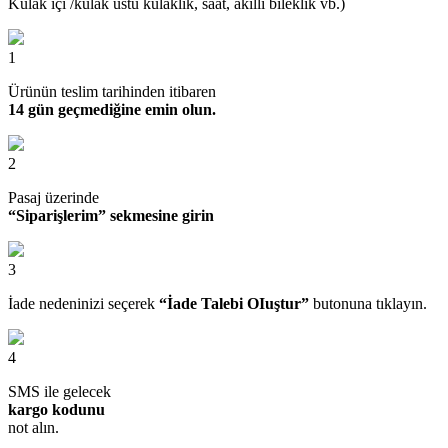
Kulak içi /kulak üstü kulaklık, saat, akıllı bileklik vb.)
1
Ürünün teslim tarihinden itibaren
14 gün geçmediğine emin olun.
2
Pasaj üzerinde
“Siparişlerim” sekmesine girin
3
İade nedeninizi seçerek
“İade Talebi OIuştur”
butonuna tıklayın.
4
SMS ile gelecek
kargo kodunu
not alın.