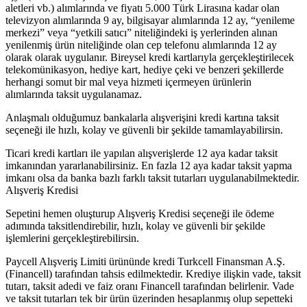
aletleri vb.) alımlarında ve fiyatı 5.000 Türk Lirasına kadar olan
televizyon alımlarında 9 ay, bilgisayar alımlarında 12 ay, “yenileme
merkezi” veya “yetkili satıcı” niteliğindeki iş yerlerinden alınan
yenilenmiş ürün niteliğinde olan cep telefonu alımlarında 12 ay
olarak olarak uygulanır. Bireysel kredi kartlarıyla gerçekleştirilecek
telekomünikasyon, hediye kart, hediye çeki ve benzeri şekillerde
herhangi somut bir mal veya hizmeti içermeyen ürünlerin
alımlarında taksit uygulanamaz.
Anlaşmalı olduğumuz bankalarla alışverişini kredi kartına taksit
seçeneği ile hızlı, kolay ve güvenli bir şekilde tamamlayabilirsin.
Ticari kredi kartları ile yapılan alışverişlerde 12 aya kadar taksit
imkanından yararlanabilirsiniz. En fazla 12 aya kadar taksit yapma
imkanı olsa da banka bazlı farklı taksit tutarları uygulanabilmektedir.
Alışveriş Kredisi
Sepetini hemen oluşturup Alışveriş Kredisi seçeneği ile ödeme
adımında taksitlendirebilir, hızlı, kolay ve güvenli bir şekilde
işlemlerini gerçekleştirebilirsin.
Paycell Alışveriş Limiti ürününde kredi Turkcell Finansman A.Ş.
(Financell) tarafından tahsis edilmektedir. Krediye ilişkin vade, taksit
tutarı, taksit adedi ve faiz oranı Financell tarafından belirlenir. Vade
ve taksit tutarları tek bir ürün üzerinden hesaplanmış olup sepetteki