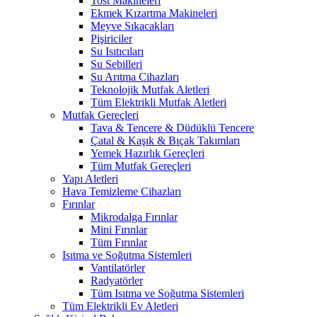
Tost Makineleri
Ekmek Kızartma Makineleri
Meyve Sıkacakları
Pişiriciler
Su Isıtıcıları
Su Sebilleri
Su Arıtma Cihazları
Teknolojik Mutfak Aletleri
Tüm Elektrikli Mutfak Aletleri
Mutfak Gereçleri
Tava & Tencere & Düdüklü Tencere
Çatal & Kaşık & Bıçak Takımları
Yemek Hazırlık Gereçleri
Tüm Mutfak Gereçleri
Yapı Aletleri
Hava Temizleme Cihazları
Fırınlar
Mikrodalga Fırınlar
Mini Fırınlar
Tüm Fırınlar
Isıtma ve Soğutma Sistemleri
Vantilatörler
Radyatörler
Tüm Isıtma ve Soğutma Sistemleri
Tüm Elektrikli Ev Aletleri