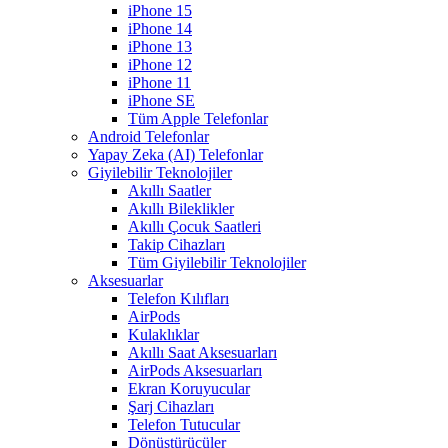
iPhone 15
iPhone 14
iPhone 13
iPhone 12
iPhone 11
iPhone SE
Tüm Apple Telefonlar
Android Telefonlar
Yapay Zeka (AI) Telefonlar
Giyilebilir Teknolojiler
Akıllı Saatler
Akıllı Bileklikler
Akıllı Çocuk Saatleri
Takip Cihazları
Tüm Giyilebilir Teknolojiler
Aksesuarlar
Telefon Kılıfları
AirPods
Kulaklıklar
Akıllı Saat Aksesuarları
AirPods Aksesuarları
Ekran Koruyucular
Şarj Cihazları
Telefon Tutucular
Dönüştürücüler