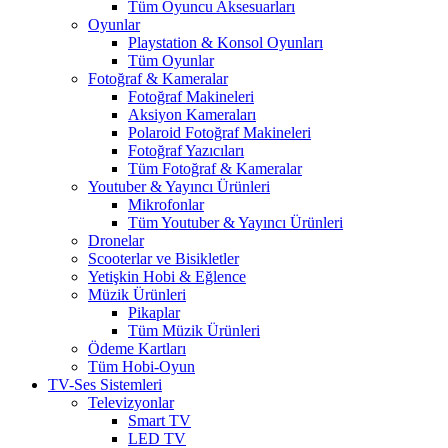
Tüm Oyuncu Aksesuarları
Oyunlar
Playstation & Konsol Oyunları
Tüm Oyunlar
Fotoğraf & Kameralar
Fotoğraf Makineleri
Aksiyon Kameraları
Polaroid Fotoğraf Makineleri
Fotoğraf Yazıcıları
Tüm Fotoğraf & Kameralar
Youtuber & Yayıncı Ürünleri
Mikrofonlar
Tüm Youtuber & Yayıncı Ürünleri
Dronelar
Scooterlar ve Bisikletler
Yetişkin Hobi & Eğlence
Müzik Ürünleri
Pikaplar
Tüm Müzik Ürünleri
Ödeme Kartları
Tüm Hobi-Oyun
TV-Ses Sistemleri
Televizyonlar
Smart TV
LED TV