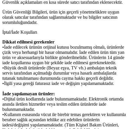
Güvenlik açıklamaları en kısa sürede satıcı tarafından eklenecektir.
Ürün Güvenliği Bilgileri, ürün için geçerli yönetmeliklere uygun
olarak satıcılar tarafından sağlanmaktadır ve bu bilgiler satıcının
sorumluluğundadır.
İptal/İade Koşulları
Dikkat edilmesi gerekenler
•İade edilecek ürünün orijinal kutusu bozulmamış olmalı, ürünlerde
çizik veya herhangi bir hasar olmamalıdır. İade edilen ürün tüm yan
ürün ve aksesuarlarıyla birlikte gönderilmelidir. Ürünlerin 14 günde
iade koşullarına uygun bir şekilde iade edilmesi gerekmektedir.
•Büyük desili ürünlerde (Beyaz eşya, TV vb.) ambalajın teknik
servis tarafından açılmadığı durumlar veya hasarlı ambalajlarda
tutanak tutulmaması durumunda cayma hakkı geçerli değildir.
•İlgili yasa gereği faturasız iade ve değişim yapılamamaktadır.
İade yapılamayan ürünler:
•Dijital ürün kodlarında iade bulunmamaktadır. Elektronik ortamda
anında iletilen hizmetler veya teslim edilen ürünlerde iade
bulunmamaktadır.
•Kullanım esnasında vücut ile birebir temas gerektiren ve kullanımla
beraber sağlık açısından tehlike arz edebilen ürünlerin
iadesi/değişimi yapılamamaktadır. (Tüm Kişisel Bakım Ürünleri,