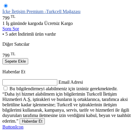
İçke İletişim Premium -Turkcell Mağazası
TL
799
1 İş gününde kargoda
Ücretsiz Kargo
Soru Sor
• 5 adet İndirimli ürün vardır
Diğer Satıcılar
TL
799
Sepete Ekle
Haberdar Et
Email Adresi
Bu bilgilendirmeyi alabilmeniz için izniniz gerekmektedir.
“Daha iyi hizmet alabilmem için bilgilerimin Turkcell İletişim
Hizmetleri A.Ş, iştirakleri ve bunların iş ortaklarınca, tarafımca aksi
belirtiline kadar işlenmesine; Turkcell ve iştiraklerinin iletişim
bilgilerimi kullanarak, kampanya, servis, tarife ve hizmetleri ile ilgili
duyuruları tarafıma iletmesine izin verdiğimi kabul, beyan ve taahhüt
ederim.”
Haberdar Et
ButtonIcon