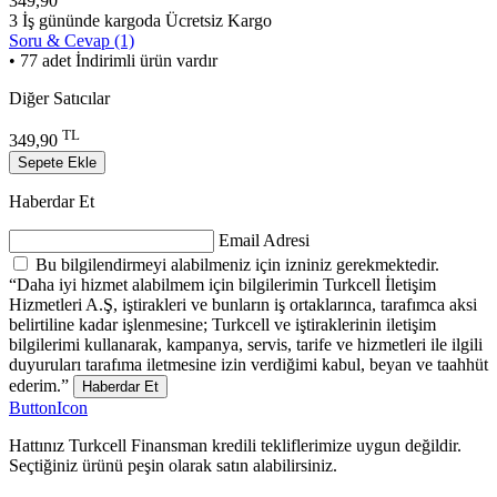
349,90
3 İş gününde kargoda
Ücretsiz Kargo
Soru & Cevap (1)
• 77 adet İndirimli ürün vardır
Diğer Satıcılar
TL
349,90
Sepete Ekle
Haberdar Et
Email Adresi
Bu bilgilendirmeyi alabilmeniz için izniniz gerekmektedir.
“Daha iyi hizmet alabilmem için bilgilerimin Turkcell İletişim
Hizmetleri A.Ş, iştirakleri ve bunların iş ortaklarınca, tarafımca aksi
belirtiline kadar işlenmesine; Turkcell ve iştiraklerinin iletişim
bilgilerimi kullanarak, kampanya, servis, tarife ve hizmetleri ile ilgili
duyuruları tarafıma iletmesine izin verdiğimi kabul, beyan ve taahhüt
ederim.”
Haberdar Et
ButtonIcon
Hattınız Turkcell Finansman kredili tekliflerimize uygun değildir.
Seçtiğiniz ürünü peşin olarak satın alabilirsiniz.