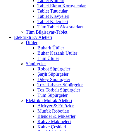
Tablet Kılıfları
Tablet Ekran Koruyucular
Tablet Tutucular
Tablet Klavyeleri
Tablet Kalemleri
Tüm Tablet Aksesuarları
Tüm Bilgisayar-Tablet
Elektrikli Ev Aletleri
Ütüler
Buharlı Ütüler
Buhar Kazanlı Ütüler
Tüm Ütüler
Süpürgeler
Robot Süpürgeler
Şarjlı Süpürgeler
Dikey Süpürgeler
Toz Torbasız Süpürgeler
Toz Torbalı Süpürgeler
Tüm Süpürgeler
Elektrikli Mutfak Aletleri
Airfryer & Fritözler
Mutfak Robotları
Blender & Mikserler
Kahve Makineleri
Kahve Çeşitleri