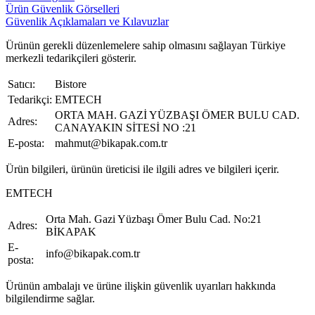
Ürün Güvenlik Görselleri
Güvenlik Açıklamaları ve Kılavuzlar
Ürünün gerekli düzenlemelere sahip olmasını sağlayan Türkiye
merkezli tedarikçileri gösterir.
Satıcı:
Bistore
Tedarikçi:
EMTECH
ORTA MAH. GAZİ YÜZBAŞI ÖMER BULU CAD.
Adres:
CANAYAKIN SİTESİ NO :21
E-posta:
mahmut@bikapak.com.tr
Ürün bilgileri, ürünün üreticisi ile ilgili adres ve bilgileri içerir.
EMTECH
Orta Mah. Gazi Yüzbaşı Ömer Bulu Cad. No:21
Adres:
BİKAPAK
E-
info@bikapak.com.tr
posta:
Ürünün ambalajı ve ürüne ilişkin güvenlik uyarıları hakkında
bilgilendirme sağlar.