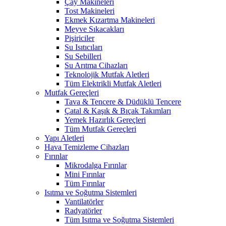
Çay Makineleri
Tost Makineleri
Ekmek Kızartma Makineleri
Meyve Sıkacakları
Pişiriciler
Su Isıtıcıları
Su Sebilleri
Su Arıtma Cihazları
Teknolojik Mutfak Aletleri
Tüm Elektrikli Mutfak Aletleri
Mutfak Gereçleri
Tava & Tencere & Düdüklü Tencere
Çatal & Kaşık & Bıçak Takımları
Yemek Hazırlık Gereçleri
Tüm Mutfak Gereçleri
Yapı Aletleri
Hava Temizleme Cihazları
Fırınlar
Mikrodalga Fırınlar
Mini Fırınlar
Tüm Fırınlar
Isıtma ve Soğutma Sistemleri
Vantilatörler
Radyatörler
Tüm Isıtma ve Soğutma Sistemleri