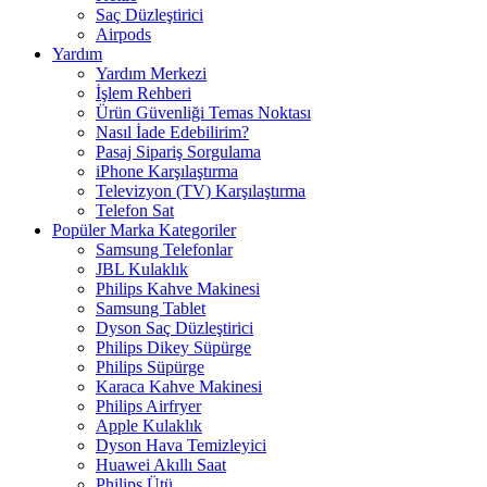
Saç Düzleştirici
Airpods
Yardım
Yardım Merkezi
İşlem Rehberi
Ürün Güvenliği Temas Noktası
Nasıl İade Edebilirim?
Pasaj Sipariş Sorgulama
iPhone Karşılaştırma
Televizyon (TV) Karşılaştırma
Telefon Sat
Popüler Marka Kategoriler
Samsung Telefonlar
JBL Kulaklık
Philips Kahve Makinesi
Samsung Tablet
Dyson Saç Düzleştirici
Philips Dikey Süpürge
Philips Süpürge
Karaca Kahve Makinesi
Philips Airfryer
Apple Kulaklık
Dyson Hava Temizleyici
Huawei Akıllı Saat
Philips Ütü