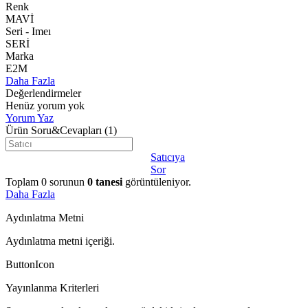
Renk
MAVİ
Seri - Imeı
SERİ
Marka
E2M
Daha Fazla
Değerlendirmeler
Henüz yorum yok
Yorum Yaz
Ürün Soru&Cevapları
(1)
Satıcıya
Sor
Toplam
0
sorunun
0
tanesi
görüntüleniyor.
Daha Fazla
Aydınlatma Metni
Aydınlatma metni içeriği.
ButtonIcon
Yayınlanma Kriterleri