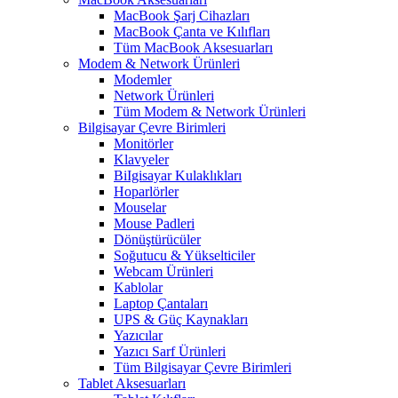
MacBook Şarj Cihazları
MacBook Çanta ve Kılıfları
Tüm MacBook Aksesuarları
Modem & Network Ürünleri
Modemler
Network Ürünleri
Tüm Modem & Network Ürünleri
Bilgisayar Çevre Birimleri
Monitörler
Klavyeler
BiIgisayar Kulaklıkları
Hoparlörler
Mouselar
Mouse Padleri
Dönüştürücüler
Soğutucu & Yükselticiler
Webcam Ürünleri
Kablolar
Laptop Çantaları
UPS & Güç Kaynakları
Yazıcılar
Yazıcı Sarf Ürünleri
Tüm Bilgisayar Çevre Birimleri
Tablet Aksesuarları