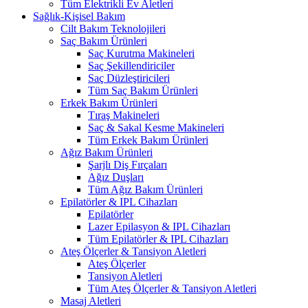
Tüm Elektrikli Ev Aletleri
Sağlık-Kişisel Bakım
Cilt Bakım Teknolojileri
Saç Bakım Ürünleri
Saç Kurutma Makineleri
Saç Şekillendiriciler
Saç Düzleştiricileri
Tüm Saç Bakım Ürünleri
Erkek Bakım Ürünleri
Tıraş Makineleri
Saç & Sakal Kesme Makineleri
Tüm Erkek Bakım Ürünleri
Ağız Bakım Ürünleri
Şarjlı Diş Fırçaları
Ağız Duşları
Tüm Ağız Bakım Ürünleri
Epilatörler & IPL Cihazları
Epilatörler
Lazer Epilasyon & IPL Cihazları
Tüm Epilatörler & IPL Cihazları
Ateş Ölçerler & Tansiyon Aletleri
Ateş Ölçerler
Tansiyon Aletleri
Tüm Ateş Ölçerler & Tansiyon Aletleri
Masaj Aletleri