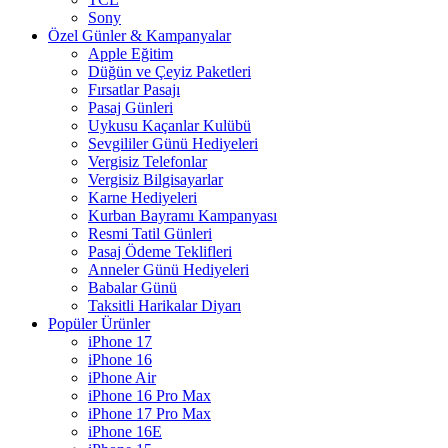
Sony
Özel Günler & Kampanyalar
Apple Eğitim
Düğün ve Çeyiz Paketleri
Fırsatlar Pasajı
Pasaj Günleri
Uykusu Kaçanlar Kulübü
Sevgililer Günü Hediyeleri
Vergisiz Telefonlar
Vergisiz Bilgisayarlar
Karne Hediyeleri
Kurban Bayramı Kampanyası
Resmi Tatil Günleri
Pasaj Ödeme Teklifleri
Anneler Günü Hediyeleri
Babalar Günü
Taksitli Harikalar Diyarı
Popüler Ürünler
iPhone 17
iPhone 16
iPhone Air
iPhone 16 Pro Max
iPhone 17 Pro Max
iPhone 16E