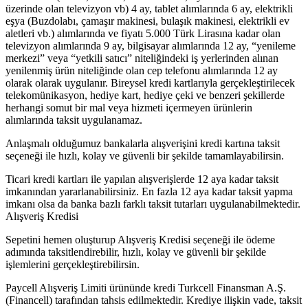
üzerinde olan televizyon vb) 4 ay, tablet alımlarında 6 ay, elektrikli
eşya (Buzdolabı, çamaşır makinesi, bulaşık makinesi, elektrikli ev
aletleri vb.) alımlarında ve fiyatı 5.000 Türk Lirasına kadar olan
televizyon alımlarında 9 ay, bilgisayar alımlarında 12 ay, “yenileme
merkezi” veya “yetkili satıcı” niteliğindeki iş yerlerinden alınan
yenilenmiş ürün niteliğinde olan cep telefonu alımlarında 12 ay
olarak olarak uygulanır. Bireysel kredi kartlarıyla gerçekleştirilecek
telekomünikasyon, hediye kart, hediye çeki ve benzeri şekillerde
herhangi somut bir mal veya hizmeti içermeyen ürünlerin
alımlarında taksit uygulanamaz.
Anlaşmalı olduğumuz bankalarla alışverişini kredi kartına taksit
seçeneği ile hızlı, kolay ve güvenli bir şekilde tamamlayabilirsin.
Ticari kredi kartları ile yapılan alışverişlerde 12 aya kadar taksit
imkanından yararlanabilirsiniz. En fazla 12 aya kadar taksit yapma
imkanı olsa da banka bazlı farklı taksit tutarları uygulanabilmektedir.
Alışveriş Kredisi
Sepetini hemen oluşturup Alışveriş Kredisi seçeneği ile ödeme
adımında taksitlendirebilir, hızlı, kolay ve güvenli bir şekilde
işlemlerini gerçekleştirebilirsin.
Paycell Alışveriş Limiti ürününde kredi Turkcell Finansman A.Ş.
(Financell) tarafından tahsis edilmektedir. Krediye ilişkin vade, taksit