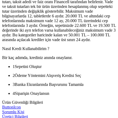
tutarı, taksit adedi ve faiz oranı Financell tarafından belirlenir. Vade
ve taksit tutarları tek bir ürün üzerinden hesaplanmış olup sepetteki
tutar üzerinden değişiklik gösterebilir. Maksimum vade
bilgisayarlarda 12, tabletlerde 6 aydır. 20.000 TL ve altındaki cep
telefonlarında maksimum vade 12 ay, 20.000 TL üzerindeki cep
telefonlarında 3 aydır. Örneğin, sepetinizde 22.600 TL ve 19.500 TL
değerinde iki ayrı telefon varsa kullanabileceğiniz maksimum vade 3
aydır. Bu kategoriler haricinde kalan ve 50.001 TL – 100.000 TL
arasında açılacak krediler için vade üst sınırı 24 aydır.
Nasıl Kredi Kullanabilirim ?
Bir kaç adımda, krediniz anında onaylanır.
1
Sepetini Oluştur
2
Ödeme Yöntemini Alışveriş Kredisi Seç
3
Banka Ekranlarında Başvurunu Tamamla
4
Siparişin Onaylansın
Ürün Güvenliği Bilgileri
ButtonIcon
Sorumlu Kişi
Üretici Bilgileri