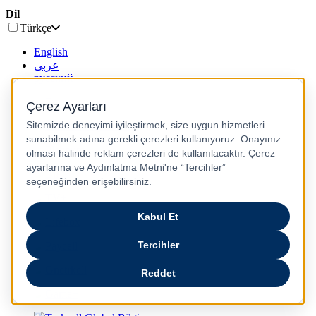
Dil
Türkçe
English
عربى
русский