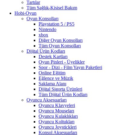
Tartılar
Tüm Sağlık-Kişisel Bakım
Hobi-Oyun
Oyun Konsolları
Playstation 5 / PS5
Nintendo
xbox
Diğer Oyun Konsolları
Tüm Oyun Konsolları
Dijital Ürün Kodları
Destek Kartları
Oyun Pinleri - Üyelikler
Spor - Dizi - Film Yayın Paketleri
Online Eğitim
Eğlence ve Müzik
Saklama Alanı
Dijital Sigorta Ürünleri
Tüm Dijital Ürün Kodları
Oyuncu Aksesuarları
Oyuncu Klavyeleri
Oyuncu Mouseları
Oyuncu Kulaklıkları
Oyuncu Koltukları
Oyuncu Joystickleri
Konsol Aksesuarları