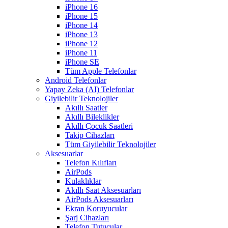
iPhone 16
iPhone 15
iPhone 14
iPhone 13
iPhone 12
iPhone 11
iPhone SE
Tüm Apple Telefonlar
Android Telefonlar
Yapay Zeka (AI) Telefonlar
Giyilebilir Teknolojiler
Akıllı Saatler
Akıllı Bileklikler
Akıllı Çocuk Saatleri
Takip Cihazları
Tüm Giyilebilir Teknolojiler
Aksesuarlar
Telefon Kılıfları
AirPods
Kulaklıklar
Akıllı Saat Aksesuarları
AirPods Aksesuarları
Ekran Koruyucular
Şarj Cihazları
Telefon Tutucular