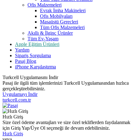
Ofis Malzemeleri
Evrak İmha Makineleri
Ofis Mobilyaları
Masaüstü Gereçleri
Tüm Ofis Malzemeleri
Akıllı & İlginç Ürünler
Tüm Ev-Yaşam
Apple Eğitim Ürünleri
Yardım
Sipariş Sorgulama
Pasaj Blog
iPhone Karşılaştırma
Turkcell Uygulamasını İndir
Pasaj ile ilgili tüm işlemlerinizi Turkcell Uygulamasından hızlıca
gerçekleştirebilirsiniz.
Uygulamayı İndir
turkcell.com.tr
Hızlı Giriş
Size özel ödeme avantajları ve size özel tekliflerden faydalanmak
için Giriş Yap/Üye Ol seçeneği ile devam edebilirsiniz.
Hızlı Giriş
veya