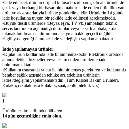
•İade edilecek ürünün orijinal kutusu bozulmamış olmalı, ürünlerde
çizik veya herhangi bir hasar olmamalıdır. İade edilen ürün tüm yan
ürün ve aksesuarlarıyla birlikte gönderilmelidir. Ürünlerin 14 günde
iade koşullarına uygun bir şekilde iade edilmesi gerekmektedir.
•Büyük desili ürünlerde (Beyaz eşya, TV vb.) ambalajın teknik
servis tarafından açılmadığı durumlar veya hasarlı ambalajlarda
tutanak tutulmaması durumunda cayma hakkı geçerli değildir.
•İlgili yasa gereği faturasız iade ve değişim yapılamamaktadır.
İade yapılamayan ürünler:
•Dijital ürün kodlarında iade bulunmamaktadır. Elektronik ortamda
anında iletilen hizmetler veya teslim edilen ürünlerde iade
bulunmamaktadır.
•Kullanım esnasında vücut ile birebir temas gerektiren ve kullanımla
beraber sağlık açısından tehlike arz edebilen ürünlerin
iadesi/değişimi yapılamamaktadır. (Tüm Kişisel Bakım Ürünleri,
Kulak içi /kulak üstü kulaklık, saat, akıllı bileklik vb.)
1
Ürünün teslim tarihinden itibaren
14 gün geçmediğine emin olun.