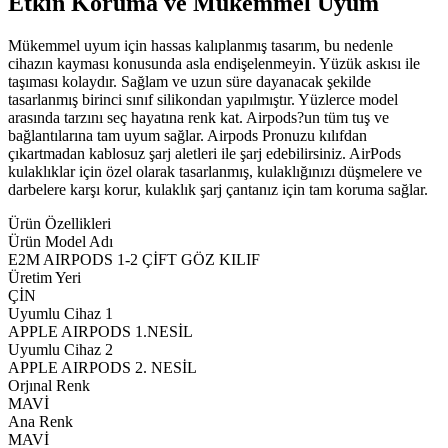
Etkin Koruma ve Mükemmel Uyum
Mükemmel uyum için hassas kalıplanmış tasarım, bu nedenle
cihazın kayması konusunda asla endişelenmeyin. Yüzük askısı ile
taşıması kolaydır. Sağlam ve uzun süre dayanacak şekilde
tasarlanmış birinci sınıf silikondan yapılmıştır. Yüzlerce model
arasında tarzını seç hayatına renk kat. Airpods?un tüm tuş ve
bağlantılarına tam uyum sağlar. Airpods Pronuzu kılıfdan
çıkartmadan kablosuz şarj aletleri ile şarj edebilirsiniz. AirPods
kulaklıklar için özel olarak tasarlanmış, kulaklığınızı düşmelere ve
darbelere karşı korur, kulaklık şarj çantanız için tam koruma sağlar.
Ürün Özellikleri
Ürün Model Adı
E2M AIRPODS 1-2 ÇİFT GÖZ KILIF
Üretim Yeri
ÇİN
Uyumlu Cihaz 1
APPLE AIRPODS 1.NESİL
Uyumlu Cihaz 2
APPLE AIRPODS 2. NESİL
Orjınal Renk
MAVİ
Ana Renk
MAVİ