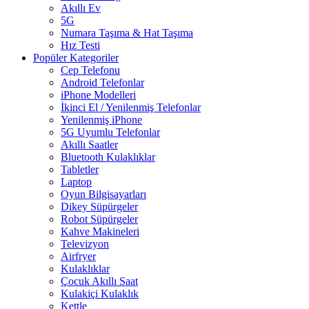
Akıllı Ev
5G
Numara Taşıma & Hat Taşıma
Hız Testi
Popüler Kategoriler
Cep Telefonu
Android Telefonlar
iPhone Modelleri
İkinci El / Yenilenmiş Telefonlar
Yenilenmiş iPhone
5G Uyumlu Telefonlar
Akıllı Saatler
Bluetooth Kulaklıklar
Tabletler
Laptop
Oyun Bilgisayarları
Dikey Süpürgeler
Robot Süpürgeler
Kahve Makineleri
Televizyon
Airfryer
Kulaklıklar
Çocuk Akıllı Saat
Kulakiçi Kulaklık
Kettle