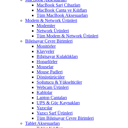
MacBook Şarj Cihazları
MacBook Çanta ve Kılıfları
Tüm MacBook Aksesuarları
Modem & Network Ürünleri
Modemler
Network Ürünleri
Tüm Modem & Network Ürünleri
Bilgisayar Çevre Birimleri
Monitörler
Klavyeler
BiIgisayar Kulaklıkları
Hoparlörler
Mouselar
Mouse Padleri
Dönüştürücüler
Soğutucu & Yükselticiler
Webcam Ürünleri
Kablolar
Laptop Çantaları
UPS & Güç Kaynakları
Yazıcılar
Yazıcı Sarf Ürünleri
Tüm Bilgisayar Çevre Birimleri
Tablet Aksesuarları