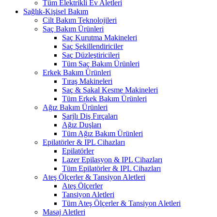
Tüm Elektrikli Ev Aletleri
Sağlık-Kişisel Bakım
Cilt Bakım Teknolojileri
Saç Bakım Ürünleri
Saç Kurutma Makineleri
Saç Şekillendiriciler
Saç Düzleştiricileri
Tüm Saç Bakım Ürünleri
Erkek Bakım Ürünleri
Tıraş Makineleri
Saç & Sakal Kesme Makineleri
Tüm Erkek Bakım Ürünleri
Ağız Bakım Ürünleri
Şarjlı Diş Fırçaları
Ağız Duşları
Tüm Ağız Bakım Ürünleri
Epilatörler & IPL Cihazları
Epilatörler
Lazer Epilasyon & IPL Cihazları
Tüm Epilatörler & IPL Cihazları
Ateş Ölçerler & Tansiyon Aletleri
Ateş Ölçerler
Tansiyon Aletleri
Tüm Ateş Ölçerler & Tansiyon Aletleri
Masaj Aletleri