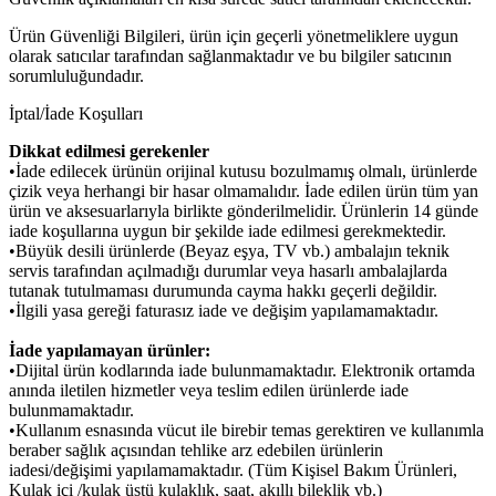
Ürün Güvenliği Bilgileri, ürün için geçerli yönetmeliklere uygun
olarak satıcılar tarafından sağlanmaktadır ve bu bilgiler satıcının
sorumluluğundadır.
İptal/İade Koşulları
Dikkat edilmesi gerekenler
•İade edilecek ürünün orijinal kutusu bozulmamış olmalı, ürünlerde
çizik veya herhangi bir hasar olmamalıdır. İade edilen ürün tüm yan
ürün ve aksesuarlarıyla birlikte gönderilmelidir. Ürünlerin 14 günde
iade koşullarına uygun bir şekilde iade edilmesi gerekmektedir.
•Büyük desili ürünlerde (Beyaz eşya, TV vb.) ambalajın teknik
servis tarafından açılmadığı durumlar veya hasarlı ambalajlarda
tutanak tutulmaması durumunda cayma hakkı geçerli değildir.
•İlgili yasa gereği faturasız iade ve değişim yapılamamaktadır.
İade yapılamayan ürünler:
•Dijital ürün kodlarında iade bulunmamaktadır. Elektronik ortamda
anında iletilen hizmetler veya teslim edilen ürünlerde iade
bulunmamaktadır.
•Kullanım esnasında vücut ile birebir temas gerektiren ve kullanımla
beraber sağlık açısından tehlike arz edebilen ürünlerin
iadesi/değişimi yapılamamaktadır. (Tüm Kişisel Bakım Ürünleri,
Kulak içi /kulak üstü kulaklık, saat, akıllı bileklik vb.)