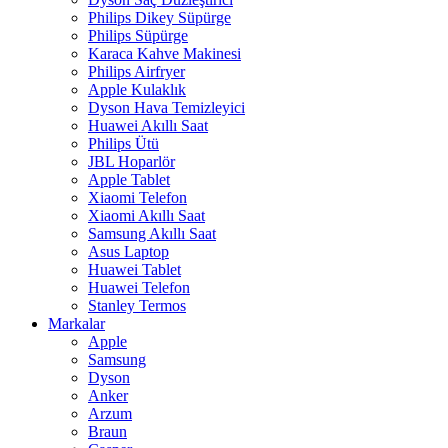
Philips Dikey Süpürge
Philips Süpürge
Karaca Kahve Makinesi
Philips Airfryer
Apple Kulaklık
Dyson Hava Temizleyici
Huawei Akıllı Saat
Philips Ütü
JBL Hoparlör
Apple Tablet
Xiaomi Telefon
Xiaomi Akıllı Saat
Samsung Akıllı Saat
Asus Laptop
Huawei Tablet
Huawei Telefon
Stanley Termos
Markalar
Apple
Samsung
Dyson
Anker
Arzum
Braun