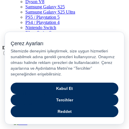
Dyson V8
Samsung Galaxy S25
Samsung Galaxy S25 Ultra
PS5 / Playstation 5
PS4 / Playstation 4
Nintendo Switch
Xbox Series S
Xbox Series X
Dil
Türkçe
English
عربى
русский