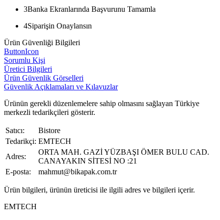
3
Banka Ekranlarında Başvurunu Tamamla
4
Siparişin Onaylansın
Ürün Güvenliği Bilgileri
ButtonIcon
Sorumlu Kişi
Üretici Bilgileri
Ürün Güvenlik Görselleri
Güvenlik Açıklamaları ve Kılavuzlar
Ürünün gerekli düzenlemelere sahip olmasını sağlayan Türkiye
merkezli tedarikçileri gösterir.
Satıcı:
Bistore
Tedarikçi:
EMTECH
ORTA MAH. GAZİ YÜZBAŞI ÖMER BULU CAD.
Adres:
CANAYAKIN SİTESİ NO :21
E-posta:
mahmut@bikapak.com.tr
Ürün bilgileri, ürünün üreticisi ile ilgili adres ve bilgileri içerir.
EMTECH