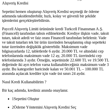
Alışveriş Kredisi
Sepetini hemen oluşturup Alışveriş Kredisi seçeneği ile ödeme
adımında taksitlendirebilir, hızlı, kolay ve güvenli bir şekilde
işlemlerini gerçekleştirebilirsin.
Paycell Alışveriş Limiti ürününde kredi Turkcell Finansman A.Ş.
(Financell) tarafından tahsis edilmektedir. Krediye ilişkin vade, taksit
tutarı, taksit adedi ve faiz oranı Financell tarafından belirlenir. Vade
ve taksit tutarları tek bir ürün üzerinden hesaplanmış olup sepetteki
tutar üzerinden değişiklik gösterebilir. Maksimum vade
bilgisayarlarda 12, tabletlerde 6 aydır. 20.000 TL ve altındaki cep
telefonlarında maksimum vade 12 ay, 20.000 TL üzerindeki cep
telefonlarında 3 aydır. Örneğin, sepetinizde 22.600 TL ve 19.500 TL
değerinde iki ayrı telefon varsa kullanabileceğiniz maksimum vade 3
aydır. Bu kategoriler haricinde kalan ve 50.001 TL – 100.000 TL
arasında açılacak krediler için vade üst sınırı 24 aydır.
Nasıl Kredi Kullanabilirim ?
Bir kaç adımda, krediniz anında onaylanır.
1
Sepetini Oluştur
2
Ödeme Yöntemini Alışveriş Kredisi Seç