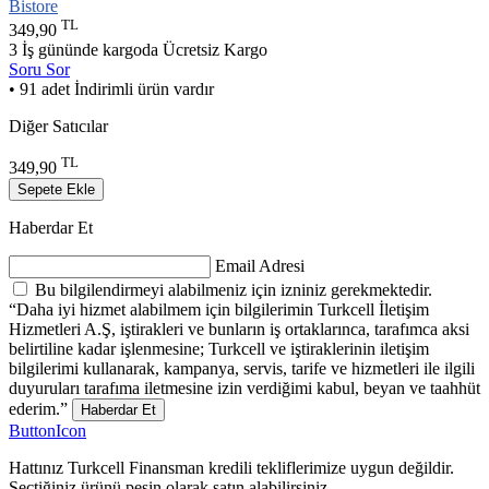
Bistore
TL
349,90
3 İş gününde kargoda
Ücretsiz Kargo
Soru Sor
• 91 adet İndirimli ürün vardır
Diğer Satıcılar
TL
349,90
Sepete Ekle
Haberdar Et
Email Adresi
Bu bilgilendirmeyi alabilmeniz için izniniz gerekmektedir.
“Daha iyi hizmet alabilmem için bilgilerimin Turkcell İletişim
Hizmetleri A.Ş, iştirakleri ve bunların iş ortaklarınca, tarafımca aksi
belirtiline kadar işlenmesine; Turkcell ve iştiraklerinin iletişim
bilgilerimi kullanarak, kampanya, servis, tarife ve hizmetleri ile ilgili
duyuruları tarafıma iletmesine izin verdiğimi kabul, beyan ve taahhüt
ederim.”
Haberdar Et
ButtonIcon
Hattınız Turkcell Finansman kredili tekliflerimize uygun değildir.
Seçtiğiniz ürünü peşin olarak satın alabilirsiniz.