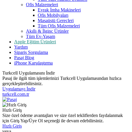
Ofis Malzemeleri
Evrak İmha Makineleri
Ofis Mobilyaları
Masaüstü Gereçleri
Tüm Ofis Malzemeleri
Akıllı & İlginç Ürünler
Tüm Ev-Yaşam
Apple Eğitim Ürünleri
Yardım
Sipariş Sorgulama
Pasaj Blog
iPhone Karşılaştırma
Turkcell Uygulamasını İndir
Pasaj ile ilgili tüm işlemlerinizi Turkcell Uygulamasından hızlıca
gerçekleştirebilirsiniz.
Uygulamayı İndir
turkcell.com.tr
Hızlı Giriş
Size özel ödeme avantajları ve size özel tekliflerden faydalanmak
için Giriş Yap/Üye Ol seçeneği ile devam edebilirsiniz.
Hızlı Giriş
veya