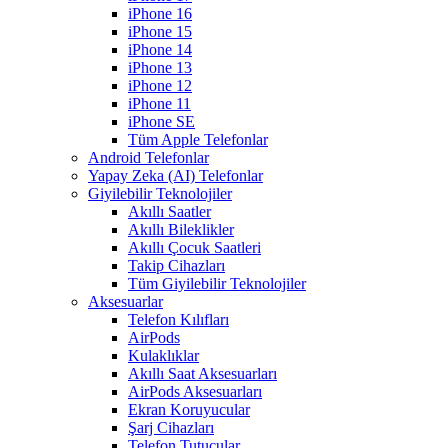
iPhone 16
iPhone 15
iPhone 14
iPhone 13
iPhone 12
iPhone 11
iPhone SE
Tüm Apple Telefonlar
Android Telefonlar
Yapay Zeka (AI) Telefonlar
Giyilebilir Teknolojiler
Akıllı Saatler
Akıllı Bileklikler
Akıllı Çocuk Saatleri
Takip Cihazları
Tüm Giyilebilir Teknolojiler
Aksesuarlar
Telefon Kılıfları
AirPods
Kulaklıklar
Akıllı Saat Aksesuarları
AirPods Aksesuarları
Ekran Koruyucular
Şarj Cihazları
Telefon Tutucular