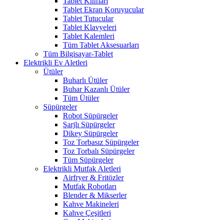
Tablet Kılıfları
Tablet Ekran Koruyucular
Tablet Tutucular
Tablet Klavyeleri
Tablet Kalemleri
Tüm Tablet Aksesuarları
Tüm Bilgisayar-Tablet
Elektrikli Ev Aletleri
Ütüler
Buharlı Ütüler
Buhar Kazanlı Ütüler
Tüm Ütüler
Süpürgeler
Robot Süpürgeler
Şarjlı Süpürgeler
Dikey Süpürgeler
Toz Torbasız Süpürgeler
Toz Torbalı Süpürgeler
Tüm Süpürgeler
Elektrikli Mutfak Aletleri
Airfryer & Fritözler
Mutfak Robotları
Blender & Mikserler
Kahve Makineleri
Kahve Çeşitleri