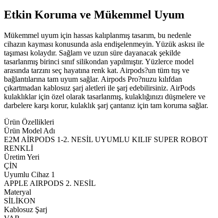
Etkin Koruma ve Mükemmel Uyum
Mükemmel uyum için hassas kalıplanmış tasarım, bu nedenle
cihazın kayması konusunda asla endişelenmeyin. Yüzük askısı ile
taşıması kolaydır. Sağlam ve uzun süre dayanacak şekilde
tasarlanmış birinci sınıf silikondan yapılmıştır. Yüzlerce model
arasında tarzını seç hayatına renk kat. Airpods?un tüm tuş ve
bağlantılarına tam uyum sağlar. Airpods Pro?nuzu kılıfdan
çıkartmadan kablosuz şarj aletleri ile şarj edebilirsiniz. AirPods
kulaklıklar için özel olarak tasarlanmış, kulaklığınızı düşmelere ve
darbelere karşı korur, kulaklık şarj çantanız için tam koruma sağlar.
Ürün Özellikleri
Ürün Model Adı
E2M AİRPODS 1-2. NESİL UYUMLU KILIF SUPER ROBOT
RENKLİ
Üretim Yeri
ÇİN
Uyumlu Cihaz 1
APPLE AIRPODS 2. NESİL
Materyal
SİLİKON
Kablosuz Şarj