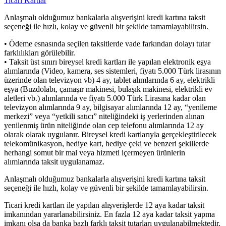
Ticari Kartlar
Anlaşmalı olduğumuz bankalarla alışverişini kredi kartına taksit
seçeneği ile hızlı, kolay ve güvenli bir şekilde tamamlayabilirsin.
• Ödeme esnasında seçilen taksitlerde vade farkından dolayı tutar
farklılıkları görülebilir.
• Taksit üst sınırı bireysel kredi kartları ile yapılan elektronik eşya
alımlarında (Video, kamera, ses sistemleri, fiyatı 5.000 Türk lirasının
üzerinde olan televizyon vb) 4 ay, tablet alımlarında 6 ay, elektrikli
eşya (Buzdolabı, çamaşır makinesi, bulaşık makinesi, elektrikli ev
aletleri vb.) alımlarında ve fiyatı 5.000 Türk Lirasına kadar olan
televizyon alımlarında 9 ay, bilgisayar alımlarında 12 ay, “yenileme
merkezi” veya “yetkili satıcı” niteliğindeki iş yerlerinden alınan
yenilenmiş ürün niteliğinde olan cep telefonu alımlarında 12 ay
olarak olarak uygulanır. Bireysel kredi kartlarıyla gerçekleştirilecek
telekomünikasyon, hediye kart, hediye çeki ve benzeri şekillerde
herhangi somut bir mal veya hizmeti içermeyen ürünlerin
alımlarında taksit uygulanamaz.
Anlaşmalı olduğumuz bankalarla alışverişini kredi kartına taksit
seçeneği ile hızlı, kolay ve güvenli bir şekilde tamamlayabilirsin.
Ticari kredi kartları ile yapılan alışverişlerde 12 aya kadar taksit
imkanından yararlanabilirsiniz. En fazla 12 aya kadar taksit yapma
imkanı olsa da banka bazlı farklı taksit tutarları uygulanabilmektedir.