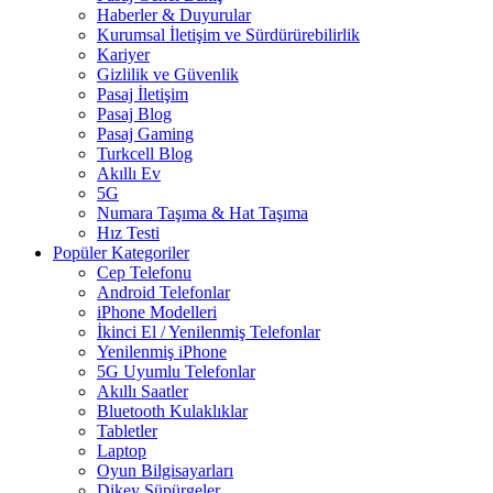
Haberler & Duyurular
Kurumsal İletişim ve Sürdürürebilirlik
Kariyer
Gizlilik ve Güvenlik
Pasaj İletişim
Pasaj Blog
Pasaj Gaming
Turkcell Blog
Akıllı Ev
5G
Numara Taşıma & Hat Taşıma
Hız Testi
Popüler Kategoriler
Cep Telefonu
Android Telefonlar
iPhone Modelleri
İkinci El / Yenilenmiş Telefonlar
Yenilenmiş iPhone
5G Uyumlu Telefonlar
Akıllı Saatler
Bluetooth Kulaklıklar
Tabletler
Laptop
Oyun Bilgisayarları
Dikey Süpürgeler