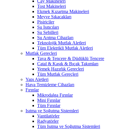
Çay Makineleri
Tost Makineleri
Ekmek Kızartma Makineleri
Meyve Sıkacakları
Pişiriciler
Su Isıtıcıları
Su Sebilleri
Su Arıtma Cihazları
Teknolojik Mutfak Aletleri
Tüm Elektrikli Mutfak Aletleri
Mutfak Gereçleri
Tava & Tencere & Düdüklü Tencere
Çatal & Kaşık & Bıçak Takımları
Yemek Hazırlık Gereçleri
Tüm Mutfak Gereçleri
Yapı Aletleri
Hava Temizleme Cihazları
Fırınlar
Mikrodalga Fırınlar
Mini Fırınlar
Tüm Fırınlar
Isıtma ve Soğutma Sistemleri
Vantilatörler
Radyatörler
Tüm Isıtma ve Soğutma Sistemleri