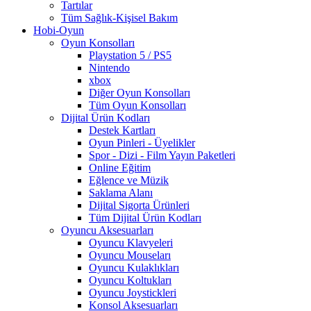
Tartılar
Tüm Sağlık-Kişisel Bakım
Hobi-Oyun
Oyun Konsolları
Playstation 5 / PS5
Nintendo
xbox
Diğer Oyun Konsolları
Tüm Oyun Konsolları
Dijital Ürün Kodları
Destek Kartları
Oyun Pinleri - Üyelikler
Spor - Dizi - Film Yayın Paketleri
Online Eğitim
Eğlence ve Müzik
Saklama Alanı
Dijital Sigorta Ürünleri
Tüm Dijital Ürün Kodları
Oyuncu Aksesuarları
Oyuncu Klavyeleri
Oyuncu Mouseları
Oyuncu Kulaklıkları
Oyuncu Koltukları
Oyuncu Joystickleri
Konsol Aksesuarları