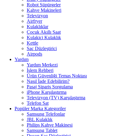
Robot Süpürgeler
Kahve Makineleri
Televizyon
Airfryer
Kulaklıklar
Çocuk Akıllı Saat
Kulakiçi Kulaklık
Kettle
Saç Düzleştirici
Airpods
Yardım
Yardım Merkezi
İşlem Rehberi
Ürün Güvenliği Temas Noktası
Nasıl İade Edebilirim?
Pasaj Sipariş Sorgulama
iPhone Karşılaştırma
Televizyon (TV) Karşılaştırma
Telefon Sat
Popüler Marka Kategoriler
Samsung Telefonlar
JBL Kulaklık
Philips Kahve Makinesi
Samsung Tablet
Dyson Saç Düzleştirici