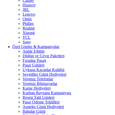
Casper
Huawei
JBL
Lenovo
Omix
Philips
Realme
Xiaomi
TCL
Sony
Özel Günler & Kampanyalar
Apple Eğitim
Düğün ve Çeyiz Paketleri
Fırsatlar Pasajı
Pasaj Günleri
Uykusu Kaçanlar Kulübü
Sevgililer Günü Hediyeleri
Vergisiz Telefonlar
Vergisiz Bilgisayarlar
Karne Hediyeleri
Kurban Bayramı Kampanyası
Resmi Tatil Günleri
Pasaj Ödeme Teklifleri
Anneler Günü Hediyeleri
Babalar Günü