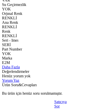
VAR
Su Geçirmezlik
YOK
Orjınal Renk
RENKLİ
Ana Renk
RENKLİ
Renk
RENKLİ
Seri - Imeı
SERİ
Part Number
YOK
Marka
E2M
Daha Fazla
Değerlendirmeler
Henüz yorum yok
Yorum Yaz
Ürün Soru&Cevapları
Bu ürün için henüz soru sorulmamıştır.
Satıcıya
Sor