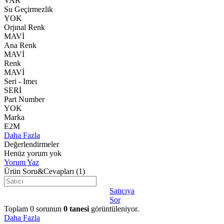
VAR
Su Geçirmezlik
YOK
Orjınal Renk
MAVİ
Ana Renk
MAVİ
Renk
MAVİ
Seri - Imeı
SERİ
Part Number
YOK
Marka
E2M
Daha Fazla
Değerlendirmeler
Henüz yorum yok
Yorum Yaz
Ürün Soru&Cevapları
(1)
Satıcıya
Sor
Toplam
0
sorunun
0
tanesi
görüntüleniyor.
Daha Fazla