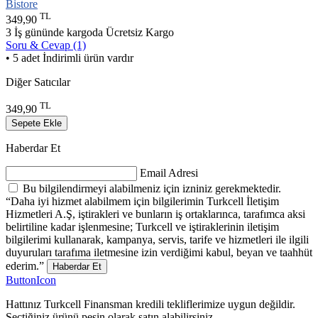
Bistore
TL
349,90
3 İş gününde kargoda
Ücretsiz Kargo
Soru & Cevap (1)
• 5 adet İndirimli ürün vardır
Diğer Satıcılar
TL
349,90
Sepete Ekle
Haberdar Et
Email Adresi
Bu bilgilendirmeyi alabilmeniz için izniniz gerekmektedir.
“Daha iyi hizmet alabilmem için bilgilerimin Turkcell İletişim
Hizmetleri A.Ş, iştirakleri ve bunların iş ortaklarınca, tarafımca aksi
belirtiline kadar işlenmesine; Turkcell ve iştiraklerinin iletişim
bilgilerimi kullanarak, kampanya, servis, tarife ve hizmetleri ile ilgili
duyuruları tarafıma iletmesine izin verdiğimi kabul, beyan ve taahhüt
ederim.”
Haberdar Et
ButtonIcon
Hattınız Turkcell Finansman kredili tekliflerimize uygun değildir.
Seçtiğiniz ürünü peşin olarak satın alabilirsiniz.