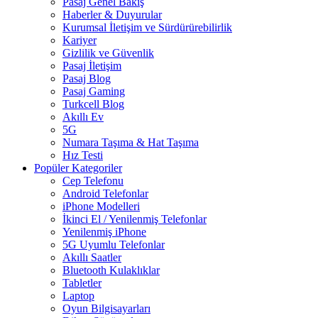
Pasaj Genel Bakış
Haberler & Duyurular
Kurumsal İletişim ve Sürdürürebilirlik
Kariyer
Gizlilik ve Güvenlik
Pasaj İletişim
Pasaj Blog
Pasaj Gaming
Turkcell Blog
Akıllı Ev
5G
Numara Taşıma & Hat Taşıma
Hız Testi
Popüler Kategoriler
Cep Telefonu
Android Telefonlar
iPhone Modelleri
İkinci El / Yenilenmiş Telefonlar
Yenilenmiş iPhone
5G Uyumlu Telefonlar
Akıllı Saatler
Bluetooth Kulaklıklar
Tabletler
Laptop
Oyun Bilgisayarları