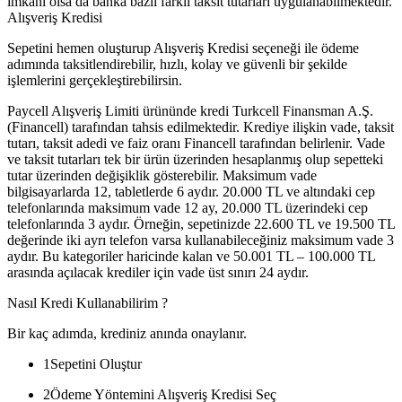
imkanı olsa da banka bazlı farklı taksit tutarları uygulanabilmektedir.
Alışveriş Kredisi
Sepetini hemen oluşturup Alışveriş Kredisi seçeneği ile ödeme
adımında taksitlendirebilir, hızlı, kolay ve güvenli bir şekilde
işlemlerini gerçekleştirebilirsin.
Paycell Alışveriş Limiti ürününde kredi Turkcell Finansman A.Ş.
(Financell) tarafından tahsis edilmektedir. Krediye ilişkin vade, taksit
tutarı, taksit adedi ve faiz oranı Financell tarafından belirlenir. Vade
ve taksit tutarları tek bir ürün üzerinden hesaplanmış olup sepetteki
tutar üzerinden değişiklik gösterebilir. Maksimum vade
bilgisayarlarda 12, tabletlerde 6 aydır. 20.000 TL ve altındaki cep
telefonlarında maksimum vade 12 ay, 20.000 TL üzerindeki cep
telefonlarında 3 aydır. Örneğin, sepetinizde 22.600 TL ve 19.500 TL
değerinde iki ayrı telefon varsa kullanabileceğiniz maksimum vade 3
aydır. Bu kategoriler haricinde kalan ve 50.001 TL – 100.000 TL
arasında açılacak krediler için vade üst sınırı 24 aydır.
Nasıl Kredi Kullanabilirim ?
Bir kaç adımda, krediniz anında onaylanır.
1
Sepetini Oluştur
2
Ödeme Yöntemini Alışveriş Kredisi Seç