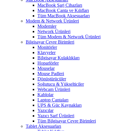
MacBook Şarj Cihazları
MacBook Çanta ve Kılıfları
Tüm MacBook Aksesuarları
Modem & Network Ürünleri
Modemler
Network Ürünleri
Tüm Modem & Network Ürünleri
Bilgisayar Çevre Birimleri
Monitörler
Klavyeler
BiIgisayar Kulaklıkları
Hoparlörler
Mouselar
Mouse Padleri
Dönüştürücüler
Soğutucu & Yükselticiler
Webcam Ürünleri
Kablolar
Laptop Çantaları
UPS & Güç Kaynakları
Yazıcılar
Yazıcı Sarf Ürünleri
Tüm Bilgisayar Çevre Birimleri
Tablet Aksesuarları