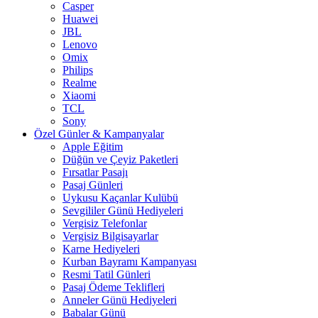
Casper
Huawei
JBL
Lenovo
Omix
Philips
Realme
Xiaomi
TCL
Sony
Özel Günler & Kampanyalar
Apple Eğitim
Düğün ve Çeyiz Paketleri
Fırsatlar Pasajı
Pasaj Günleri
Uykusu Kaçanlar Kulübü
Sevgililer Günü Hediyeleri
Vergisiz Telefonlar
Vergisiz Bilgisayarlar
Karne Hediyeleri
Kurban Bayramı Kampanyası
Resmi Tatil Günleri
Pasaj Ödeme Teklifleri
Anneler Günü Hediyeleri
Babalar Günü