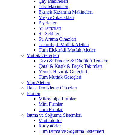
Çay Makineleri
Tost Makineleri
Ekmek Kızartma Makineleri
Meyve Sıkacakları
Pişiriciler
Su Isıtıcıları
Su Sebilleri
Su Arıtma Cihazları
Teknolojik Mutfak Aletleri
Tüm Elektrikli Mutfak Aletleri
Mutfak Gereçleri
Tava & Tencere & Düdüklü Tencere
Çatal & Kaşık & Bıçak Takımları
Yemek Hazırlık Gereçleri
Tüm Mutfak Gereçleri
Yapı Aletleri
Hava Temizleme Cihazları
Fırınlar
Mikrodalga Fırınlar
Mini Fırınlar
Tüm Fırınlar
Isıtma ve Soğutma Sistemleri
Vantilatörler
Radyatörler
Tüm Isıtma ve Soğutma Sistemleri