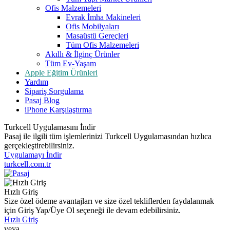
Ofis Malzemeleri
Evrak İmha Makineleri
Ofis Mobilyaları
Masaüstü Gereçleri
Tüm Ofis Malzemeleri
Akıllı & İlginç Ürünler
Tüm Ev-Yaşam
Apple Eğitim Ürünleri
Yardım
Sipariş Sorgulama
Pasaj Blog
iPhone Karşılaştırma
Turkcell Uygulamasını İndir
Pasaj ile ilgili tüm işlemlerinizi Turkcell Uygulamasından hızlıca
gerçekleştirebilirsiniz.
Uygulamayı İndir
turkcell.com.tr
Hızlı Giriş
Size özel ödeme avantajları ve size özel tekliflerden faydalanmak
için Giriş Yap/Üye Ol seçeneği ile devam edebilirsiniz.
Hızlı Giriş
veya