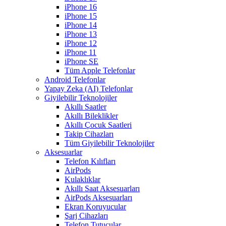
iPhone 16
iPhone 15
iPhone 14
iPhone 13
iPhone 12
iPhone 11
iPhone SE
Tüm Apple Telefonlar
Android Telefonlar
Yapay Zeka (AI) Telefonlar
Giyilebilir Teknolojiler
Akıllı Saatler
Akıllı Bileklikler
Akıllı Çocuk Saatleri
Takip Cihazları
Tüm Giyilebilir Teknolojiler
Aksesuarlar
Telefon Kılıfları
AirPods
Kulaklıklar
Akıllı Saat Aksesuarları
AirPods Aksesuarları
Ekran Koruyucular
Şarj Cihazları
Telefon Tutucular