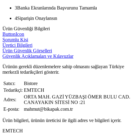
3
Banka Ekranlarında Başvurunu Tamamla
4
Siparişin Onaylansın
Ürün Güvenliği Bilgileri
ButtonIcon
Sorumlu Kişi
Üretici Bilgileri
Ürün Güvenlik Görselleri
Güvenlik Açıklamaları ve Kılavuzlar
Ürünün gerekli düzenlemelere sahip olmasını sağlayan Türkiye
merkezli tedarikçileri gösterir.
Satıcı:
Bistore
Tedarikçi:
EMTECH
ORTA MAH. GAZİ YÜZBAŞI ÖMER BULU CAD.
Adres:
CANAYAKIN SİTESİ NO :21
E-posta:
mahmut@bikapak.com.tr
Ürün bilgileri, ürünün üreticisi ile ilgili adres ve bilgileri içerir.
EMTECH