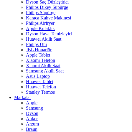
Dyson Saç Düzleştirici
Philips Dikey Süpürge
Philips Süpürge
Karaca Kahve Makinesi
Philips Airfryer
Apple Kulaklık
Dyson Hava Temizleyici
Huawei Akıllı Saat
Philips Ütü
JBL Hoparlör
Apple Tablet
Xiaomi Telefon
Xiaomi Akıllı Saat
Samsung Akıllı Saat
Asus Laptop
Huawei Tablet
Huawei Telefon
Stanley Termos
Markalar
Apple
Samsung
Dyson
Anker
Arzum
Braun