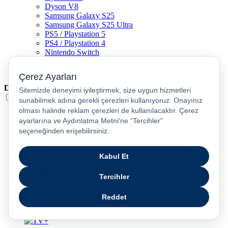
Dyson V8
Samsung Galaxy S25
Samsung Galaxy S25 Ultra
PS5 / Playstation 5
PS4 / Playstation 4
Nintendo Switch
Xbox Series S
Xbox Series X
Dil
Türkçe
English
عربى
русский