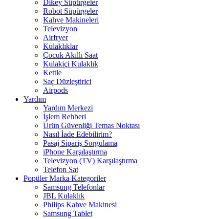
Dikey Süpürgeler
Robot Süpürgeler
Kahve Makineleri
Televizyon
Airfryer
Kulaklıklar
Çocuk Akıllı Saat
Kulakiçi Kulaklık
Kettle
Saç Düzleştirici
Airpods
Yardım
Yardım Merkezi
İşlem Rehberi
Ürün Güvenliği Temas Noktası
Nasıl İade Edebilirim?
Pasaj Sipariş Sorgulama
iPhone Karşılaştırma
Televizyon (TV) Karşılaştırma
Telefon Sat
Popüler Marka Kategoriler
Samsung Telefonlar
JBL Kulaklık
Philips Kahve Makinesi
Samsung Tablet