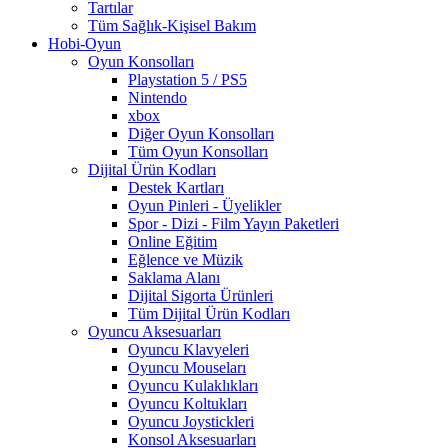
Tartılar
Tüm Sağlık-Kişisel Bakım
Hobi-Oyun
Oyun Konsolları
Playstation 5 / PS5
Nintendo
xbox
Diğer Oyun Konsolları
Tüm Oyun Konsolları
Dijital Ürün Kodları
Destek Kartları
Oyun Pinleri - Üyelikler
Spor - Dizi - Film Yayın Paketleri
Online Eğitim
Eğlence ve Müzik
Saklama Alanı
Dijital Sigorta Ürünleri
Tüm Dijital Ürün Kodları
Oyuncu Aksesuarları
Oyuncu Klavyeleri
Oyuncu Mouseları
Oyuncu Kulaklıkları
Oyuncu Koltukları
Oyuncu Joystickleri
Konsol Aksesuarları