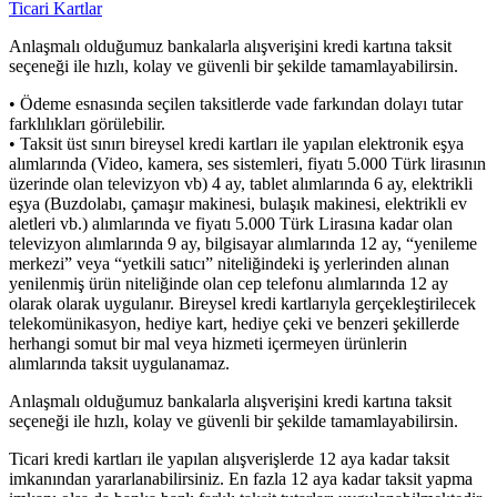
Ticari Kartlar
Anlaşmalı olduğumuz bankalarla alışverişini kredi kartına taksit
seçeneği ile hızlı, kolay ve güvenli bir şekilde tamamlayabilirsin.
• Ödeme esnasında seçilen taksitlerde vade farkından dolayı tutar
farklılıkları görülebilir.
• Taksit üst sınırı bireysel kredi kartları ile yapılan elektronik eşya
alımlarında (Video, kamera, ses sistemleri, fiyatı 5.000 Türk lirasının
üzerinde olan televizyon vb) 4 ay, tablet alımlarında 6 ay, elektrikli
eşya (Buzdolabı, çamaşır makinesi, bulaşık makinesi, elektrikli ev
aletleri vb.) alımlarında ve fiyatı 5.000 Türk Lirasına kadar olan
televizyon alımlarında 9 ay, bilgisayar alımlarında 12 ay, “yenileme
merkezi” veya “yetkili satıcı” niteliğindeki iş yerlerinden alınan
yenilenmiş ürün niteliğinde olan cep telefonu alımlarında 12 ay
olarak olarak uygulanır. Bireysel kredi kartlarıyla gerçekleştirilecek
telekomünikasyon, hediye kart, hediye çeki ve benzeri şekillerde
herhangi somut bir mal veya hizmeti içermeyen ürünlerin
alımlarında taksit uygulanamaz.
Anlaşmalı olduğumuz bankalarla alışverişini kredi kartına taksit
seçeneği ile hızlı, kolay ve güvenli bir şekilde tamamlayabilirsin.
Ticari kredi kartları ile yapılan alışverişlerde 12 aya kadar taksit
imkanından yararlanabilirsiniz. En fazla 12 aya kadar taksit yapma