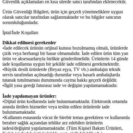
Güvenlik açıklamaları en kısa sürede satıcı tarafından eklenecektir.
Ürün Güvenliği Bilgileri, ürün için geçerli yönetmeliklere uygun
olarak satıcılar tarafından sağlanmaktadır ve bu bilgiler satıcının
sorumluluğundadır.
İptal/İade Koşulları
Dikkat edilmesi gerekenler
•İade edilecek ürünün orijinal kutusu bozulmamış olmalı, ürünlerde
çizik veya herhangi bir hasar olmamalıdır. İade edilen ürün tüm yan
ürün ve aksesuarlarıyla birlikte gönderilmelidir. Ürünlerin 14 günde
iade koşullarına uygun bir şekilde iade edilmesi gerekmektedir.
•Büyük desili ürünlerde (Beyaz eşya, TV vb.) ambalajın teknik
servis tarafından açılmadığı durumlar veya hasarlı ambalajlarda
tutanak tutulmaması durumunda cayma hakkı geçerli değildir.
•İlgili yasa gereği faturasız iade ve değişim yapılamamaktadır.
İade yapılamayan ürünler:
•Dijital ürün kodlarında iade bulunmamaktadır. Elektronik ortamda
anında iletilen hizmetler veya teslim edilen ürünlerde iade
bulunmamaktadır.
•Kullanım esnasında vücut ile birebir temas gerektiren ve kullanımla
beraber sağlık açısından tehlike arz edebilen ürünlerin
iadesi/değişimi yapılamamaktadır. (Tüm Kişisel Bakım Ürünleri,