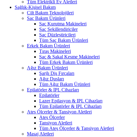
Tüm Elektrikli Ev Aletleri
Sağlık-Kişisel Bakım
Cilt Bakım Teknolojileri
Saç Bakım Ürünleri
Saç Kurutma Makineleri
Saç Şekillendiriciler
Saç Düzleştiricileri
Tüm Saç Bakım Ürünleri
Erkek Bakım Ürünleri
Tıraş Makineleri
Saç & Sakal Kesme Makineleri
Tüm Erkek Bakım Ürünleri
Ağız Bakım Ürünleri
Şarjlı Diş Fırçaları
Ağız Duşları
Tüm Ağız Bakım Ürünleri
Epilatörler & IPL Cihazları
Epilatörler
Lazer Epilasyon & IPL Cihazları
Tüm Epilatörler & IPL Cihazları
Ateş Ölçerler & Tansiyon Aletleri
Ateş Ölçerler
Tansiyon Aletleri
Tüm Ateş Ölçerler & Tansiyon Aletleri
Masaj Aletleri