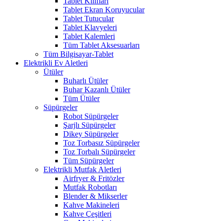
Tablet Kılıfları
Tablet Ekran Koruyucular
Tablet Tutucular
Tablet Klavyeleri
Tablet Kalemleri
Tüm Tablet Aksesuarları
Tüm Bilgisayar-Tablet
Elektrikli Ev Aletleri
Ütüler
Buharlı Ütüler
Buhar Kazanlı Ütüler
Tüm Ütüler
Süpürgeler
Robot Süpürgeler
Şarjlı Süpürgeler
Dikey Süpürgeler
Toz Torbasız Süpürgeler
Toz Torbalı Süpürgeler
Tüm Süpürgeler
Elektrikli Mutfak Aletleri
Airfryer & Fritözler
Mutfak Robotları
Blender & Mikserler
Kahve Makineleri
Kahve Çeşitleri