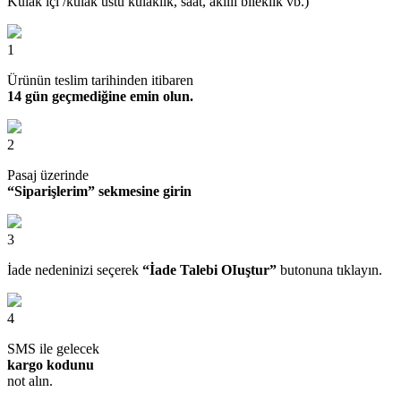
Kulak içi /kulak üstü kulaklık, saat, akıllı bileklik vb.)
1
Ürünün teslim tarihinden itibaren
14 gün geçmediğine emin olun.
2
Pasaj üzerinde
“Siparişlerim” sekmesine girin
3
İade nedeninizi seçerek
“İade Talebi OIuştur”
butonuna tıklayın.
4
SMS ile gelecek
kargo kodunu
not alın.