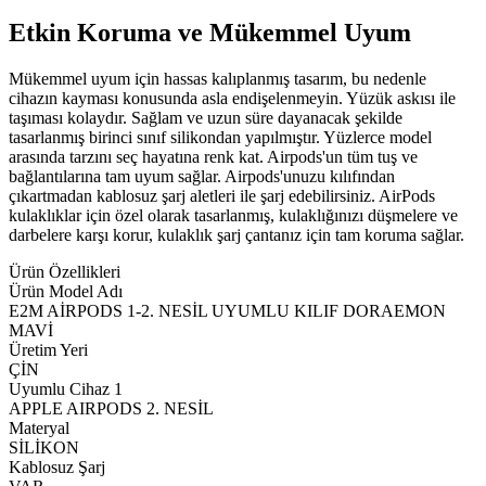
Etkin Koruma ve Mükemmel Uyum
Mükemmel uyum için hassas kalıplanmış tasarım, bu nedenle
cihazın kayması konusunda asla endişelenmeyin. Yüzük askısı ile
taşıması kolaydır. Sağlam ve uzun süre dayanacak şekilde
tasarlanmış birinci sınıf silikondan yapılmıştır. Yüzlerce model
arasında tarzını seç hayatına renk kat. Airpods'un tüm tuş ve
bağlantılarına tam uyum sağlar. Airpods'unuzu kılıfından
çıkartmadan kablosuz şarj aletleri ile şarj edebilirsiniz. AirPods
kulaklıklar için özel olarak tasarlanmış, kulaklığınızı düşmelere ve
darbelere karşı korur, kulaklık şarj çantanız için tam koruma sağlar.
Ürün Özellikleri
Ürün Model Adı
E2M AİRPODS 1-2. NESİL UYUMLU KILIF DORAEMON
MAVİ
Üretim Yeri
ÇİN
Uyumlu Cihaz 1
APPLE AIRPODS 2. NESİL
Materyal
SİLİKON
Kablosuz Şarj