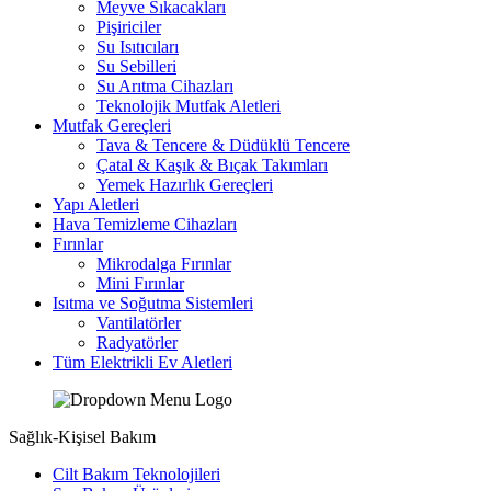
Meyve Sıkacakları
Pişiriciler
Su Isıtıcıları
Su Sebilleri
Su Arıtma Cihazları
Teknolojik Mutfak Aletleri
Mutfak Gereçleri
Tava & Tencere & Düdüklü Tencere
Çatal & Kaşık & Bıçak Takımları
Yemek Hazırlık Gereçleri
Yapı Aletleri
Hava Temizleme Cihazları
Fırınlar
Mikrodalga Fırınlar
Mini Fırınlar
Isıtma ve Soğutma Sistemleri
Vantilatörler
Radyatörler
Tüm Elektrikli Ev Aletleri
Sağlık-Kişisel Bakım
Cilt Bakım Teknolojileri