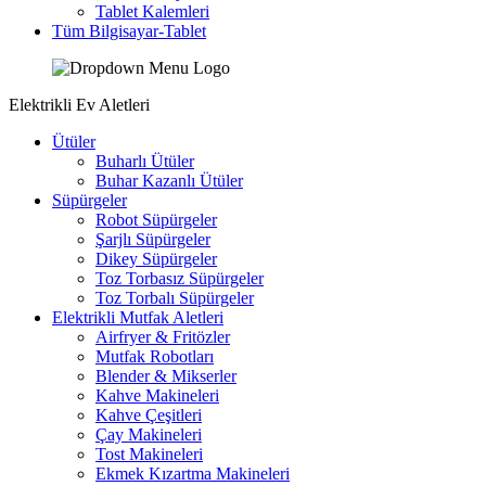
Tablet Kalemleri
Tüm Bilgisayar-Tablet
Elektrikli Ev Aletleri
Ütüler
Buharlı Ütüler
Buhar Kazanlı Ütüler
Süpürgeler
Robot Süpürgeler
Şarjlı Süpürgeler
Dikey Süpürgeler
Toz Torbasız Süpürgeler
Toz Torbalı Süpürgeler
Elektrikli Mutfak Aletleri
Airfryer & Fritözler
Mutfak Robotları
Blender & Mikserler
Kahve Makineleri
Kahve Çeşitleri
Çay Makineleri
Tost Makineleri
Ekmek Kızartma Makineleri