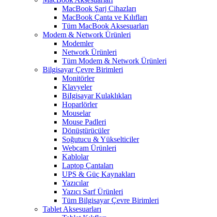
MacBook Şarj Cihazları
MacBook Çanta ve Kılıfları
Tüm MacBook Aksesuarları
Modem & Network Ürünleri
Modemler
Network Ürünleri
Tüm Modem & Network Ürünleri
Bilgisayar Çevre Birimleri
Monitörler
Klavyeler
BiIgisayar Kulaklıkları
Hoparlörler
Mouselar
Mouse Padleri
Dönüştürücüler
Soğutucu & Yükselticiler
Webcam Ürünleri
Kablolar
Laptop Çantaları
UPS & Güç Kaynakları
Yazıcılar
Yazıcı Sarf Ürünleri
Tüm Bilgisayar Çevre Birimleri
Tablet Aksesuarları