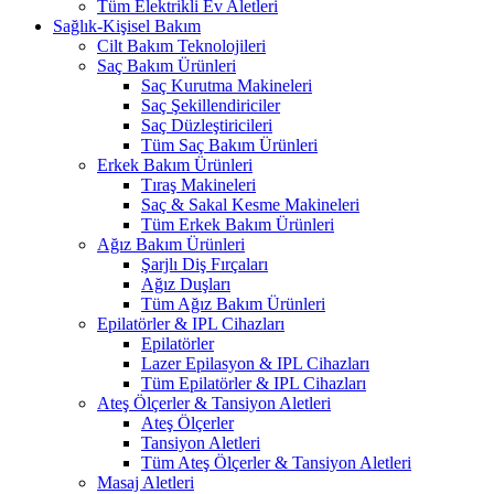
Tüm Elektrikli Ev Aletleri
Sağlık-Kişisel Bakım
Cilt Bakım Teknolojileri
Saç Bakım Ürünleri
Saç Kurutma Makineleri
Saç Şekillendiriciler
Saç Düzleştiricileri
Tüm Saç Bakım Ürünleri
Erkek Bakım Ürünleri
Tıraş Makineleri
Saç & Sakal Kesme Makineleri
Tüm Erkek Bakım Ürünleri
Ağız Bakım Ürünleri
Şarjlı Diş Fırçaları
Ağız Duşları
Tüm Ağız Bakım Ürünleri
Epilatörler & IPL Cihazları
Epilatörler
Lazer Epilasyon & IPL Cihazları
Tüm Epilatörler & IPL Cihazları
Ateş Ölçerler & Tansiyon Aletleri
Ateş Ölçerler
Tansiyon Aletleri
Tüm Ateş Ölçerler & Tansiyon Aletleri
Masaj Aletleri