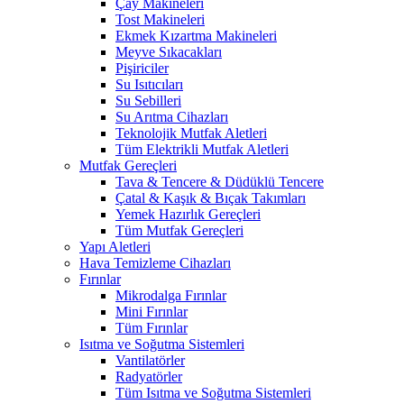
Çay Makineleri
Tost Makineleri
Ekmek Kızartma Makineleri
Meyve Sıkacakları
Pişiriciler
Su Isıtıcıları
Su Sebilleri
Su Arıtma Cihazları
Teknolojik Mutfak Aletleri
Tüm Elektrikli Mutfak Aletleri
Mutfak Gereçleri
Tava & Tencere & Düdüklü Tencere
Çatal & Kaşık & Bıçak Takımları
Yemek Hazırlık Gereçleri
Tüm Mutfak Gereçleri
Yapı Aletleri
Hava Temizleme Cihazları
Fırınlar
Mikrodalga Fırınlar
Mini Fırınlar
Tüm Fırınlar
Isıtma ve Soğutma Sistemleri
Vantilatörler
Radyatörler
Tüm Isıtma ve Soğutma Sistemleri