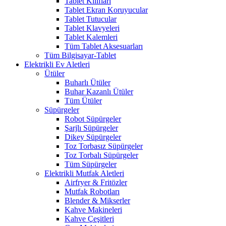
Tablet Kılıfları
Tablet Ekran Koruyucular
Tablet Tutucular
Tablet Klavyeleri
Tablet Kalemleri
Tüm Tablet Aksesuarları
Tüm Bilgisayar-Tablet
Elektrikli Ev Aletleri
Ütüler
Buharlı Ütüler
Buhar Kazanlı Ütüler
Tüm Ütüler
Süpürgeler
Robot Süpürgeler
Şarjlı Süpürgeler
Dikey Süpürgeler
Toz Torbasız Süpürgeler
Toz Torbalı Süpürgeler
Tüm Süpürgeler
Elektrikli Mutfak Aletleri
Airfryer & Fritözler
Mutfak Robotları
Blender & Mikserler
Kahve Makineleri
Kahve Çeşitleri