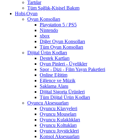
Tartılar
Tüm Sağlık-Kişisel Bakım
Hobi-Oyun
Oyun Konsolları
Playstation 5 / PS5
Nintendo
xbox
Diğer Oyun Konsolları
Tüm Oyun Konsolları
Dijital Ürün Kodları
Destek Kartları
Oyun Pinleri - Üyelikler
Spor - Dizi - Film Yayın Paketleri
Online Eğitim
Eğlence ve Müzik
Saklama Alanı
Dijital Sigorta Ürünleri
Tüm Dijital Ürün Kodları
Oyuncu Aksesuarları
Oyuncu Klavyeleri
Oyuncu Mouseları
Oyuncu Kulaklıkları
Oyuncu Koltukları
Oyuncu Joystickleri
Konsol Aksesuarları