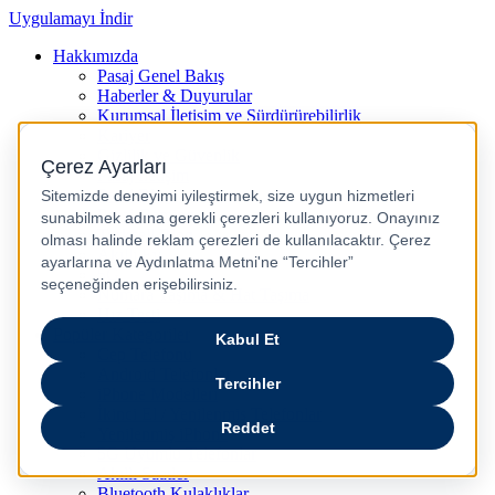
Uygulamayı İndir
Hakkımızda
Pasaj Genel Bakış
Haberler & Duyurular
Kurumsal İletişim ve Sürdürürebilirlik
Kariyer
Gizlilik ve Güvenlik
Pasaj İletişim
Pasaj Blog
Pasaj Gaming
Turkcell Blog
Akıllı Ev
5G
Numara Taşıma & Hat Taşıma
Hız Testi
Popüler Kategoriler
Cep Telefonu
Android Telefonlar
iPhone Modelleri
İkinci El / Yenilenmiş Telefonlar
Yenilenmiş iPhone
5G Uyumlu Telefonlar
Akıllı Saatler
Bluetooth Kulaklıklar