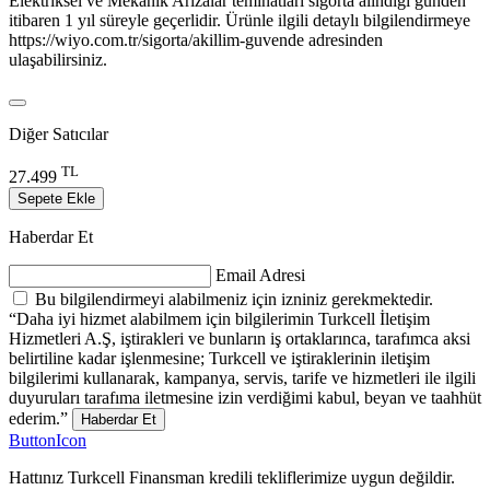
Elektriksel ve Mekanik Arızalar teminatları sigorta alındığı günden
itibaren 1 yıl süreyle geçerlidir. Ürünle ilgili detaylı bilgilendirmeye
https://wiyo.com.tr/sigorta/akillim-guvende adresinden
ulaşabilirsiniz.
Diğer Satıcılar
TL
27.499
Sepete Ekle
Haberdar Et
Email Adresi
Bu bilgilendirmeyi alabilmeniz için izniniz gerekmektedir.
“Daha iyi hizmet alabilmem için bilgilerimin Turkcell İletişim
Hizmetleri A.Ş, iştirakleri ve bunların iş ortaklarınca, tarafımca aksi
belirtiline kadar işlenmesine; Turkcell ve iştiraklerinin iletişim
bilgilerimi kullanarak, kampanya, servis, tarife ve hizmetleri ile ilgili
duyuruları tarafıma iletmesine izin verdiğimi kabul, beyan ve taahhüt
ederim.”
Haberdar Et
ButtonIcon
Hattınız Turkcell Finansman kredili tekliflerimize uygun değildir.