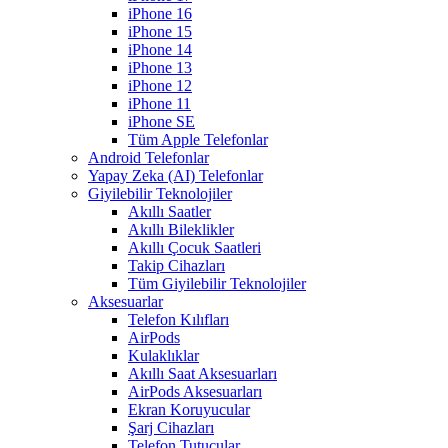
iPhone 16
iPhone 15
iPhone 14
iPhone 13
iPhone 12
iPhone 11
iPhone SE
Tüm Apple Telefonlar
Android Telefonlar
Yapay Zeka (AI) Telefonlar
Giyilebilir Teknolojiler
Akıllı Saatler
Akıllı Bileklikler
Akıllı Çocuk Saatleri
Takip Cihazları
Tüm Giyilebilir Teknolojiler
Aksesuarlar
Telefon Kılıfları
AirPods
Kulaklıklar
Akıllı Saat Aksesuarları
AirPods Aksesuarları
Ekran Koruyucular
Şarj Cihazları
Telefon Tutucular