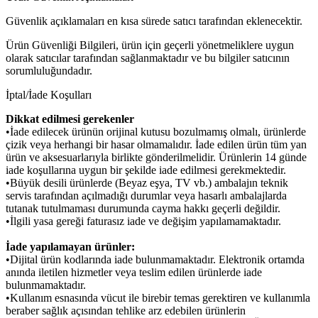
Güvenlik açıklamaları en kısa sürede satıcı tarafından eklenecektir.
Ürün Güvenliği Bilgileri, ürün için geçerli yönetmeliklere uygun
olarak satıcılar tarafından sağlanmaktadır ve bu bilgiler satıcının
sorumluluğundadır.
İptal/İade Koşulları
Dikkat edilmesi gerekenler
•İade edilecek ürünün orijinal kutusu bozulmamış olmalı, ürünlerde
çizik veya herhangi bir hasar olmamalıdır. İade edilen ürün tüm yan
ürün ve aksesuarlarıyla birlikte gönderilmelidir. Ürünlerin 14 günde
iade koşullarına uygun bir şekilde iade edilmesi gerekmektedir.
•Büyük desili ürünlerde (Beyaz eşya, TV vb.) ambalajın teknik
servis tarafından açılmadığı durumlar veya hasarlı ambalajlarda
tutanak tutulmaması durumunda cayma hakkı geçerli değildir.
•İlgili yasa gereği faturasız iade ve değişim yapılamamaktadır.
İade yapılamayan ürünler:
•Dijital ürün kodlarında iade bulunmamaktadır. Elektronik ortamda
anında iletilen hizmetler veya teslim edilen ürünlerde iade
bulunmamaktadır.
•Kullanım esnasında vücut ile birebir temas gerektiren ve kullanımla
beraber sağlık açısından tehlike arz edebilen ürünlerin