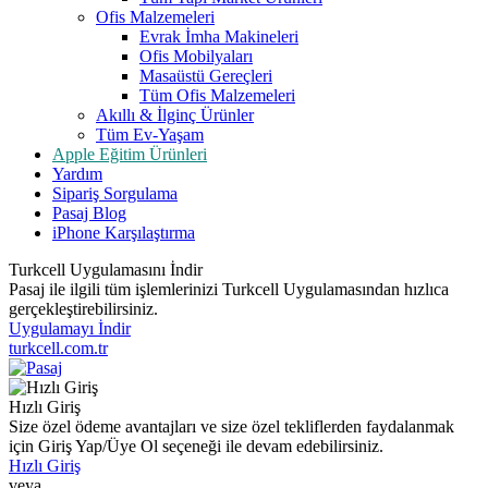
Ofis Malzemeleri
Evrak İmha Makineleri
Ofis Mobilyaları
Masaüstü Gereçleri
Tüm Ofis Malzemeleri
Akıllı & İlginç Ürünler
Tüm Ev-Yaşam
Apple Eğitim Ürünleri
Yardım
Sipariş Sorgulama
Pasaj Blog
iPhone Karşılaştırma
Turkcell Uygulamasını İndir
Pasaj ile ilgili tüm işlemlerinizi Turkcell Uygulamasından hızlıca
gerçekleştirebilirsiniz.
Uygulamayı İndir
turkcell.com.tr
Hızlı Giriş
Size özel ödeme avantajları ve size özel tekliflerden faydalanmak
için Giriş Yap/Üye Ol seçeneği ile devam edebilirsiniz.
Hızlı Giriş
veya