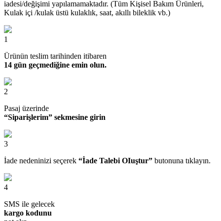
iadesi/değişimi yapılamamaktadır. (Tüm Kişisel Bakım Ürünleri,
Kulak içi /kulak üstü kulaklık, saat, akıllı bileklik vb.)
1
Ürünün teslim tarihinden itibaren
14 gün geçmediğine emin olun.
2
Pasaj üzerinde
“Siparişlerim” sekmesine girin
3
İade nedeninizi seçerek
“İade Talebi OIuştur”
butonuna tıklayın.
4
SMS ile gelecek
kargo kodunu