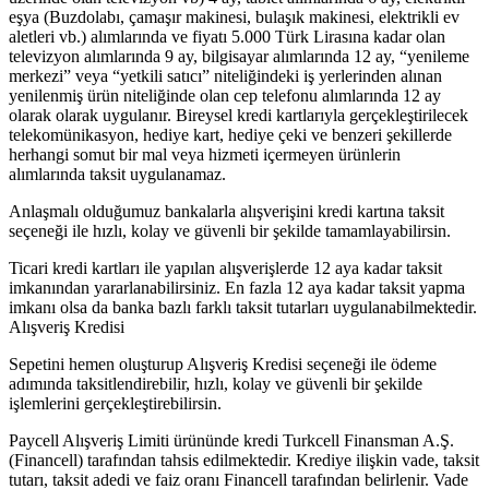
eşya (Buzdolabı, çamaşır makinesi, bulaşık makinesi, elektrikli ev
aletleri vb.) alımlarında ve fiyatı 5.000 Türk Lirasına kadar olan
televizyon alımlarında 9 ay, bilgisayar alımlarında 12 ay, “yenileme
merkezi” veya “yetkili satıcı” niteliğindeki iş yerlerinden alınan
yenilenmiş ürün niteliğinde olan cep telefonu alımlarında 12 ay
olarak olarak uygulanır. Bireysel kredi kartlarıyla gerçekleştirilecek
telekomünikasyon, hediye kart, hediye çeki ve benzeri şekillerde
herhangi somut bir mal veya hizmeti içermeyen ürünlerin
alımlarında taksit uygulanamaz.
Anlaşmalı olduğumuz bankalarla alışverişini kredi kartına taksit
seçeneği ile hızlı, kolay ve güvenli bir şekilde tamamlayabilirsin.
Ticari kredi kartları ile yapılan alışverişlerde 12 aya kadar taksit
imkanından yararlanabilirsiniz. En fazla 12 aya kadar taksit yapma
imkanı olsa da banka bazlı farklı taksit tutarları uygulanabilmektedir.
Alışveriş Kredisi
Sepetini hemen oluşturup Alışveriş Kredisi seçeneği ile ödeme
adımında taksitlendirebilir, hızlı, kolay ve güvenli bir şekilde
işlemlerini gerçekleştirebilirsin.
Paycell Alışveriş Limiti ürününde kredi Turkcell Finansman A.Ş.
(Financell) tarafından tahsis edilmektedir. Krediye ilişkin vade, taksit
tutarı, taksit adedi ve faiz oranı Financell tarafından belirlenir. Vade