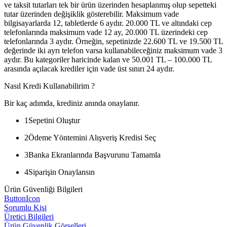
ve taksit tutarları tek bir ürün üzerinden hesaplanmış olup sepetteki
tutar üzerinden değişiklik gösterebilir. Maksimum vade
bilgisayarlarda 12, tabletlerde 6 aydır. 20.000 TL ve altındaki cep
telefonlarında maksimum vade 12 ay, 20.000 TL üzerindeki cep
telefonlarında 3 aydır. Örneğin, sepetinizde 22.600 TL ve 19.500 TL
değerinde iki ayrı telefon varsa kullanabileceğiniz maksimum vade 3
aydır. Bu kategoriler haricinde kalan ve 50.001 TL – 100.000 TL
arasında açılacak krediler için vade üst sınırı 24 aydır.
Nasıl Kredi Kullanabilirim ?
Bir kaç adımda, krediniz anında onaylanır.
1
Sepetini Oluştur
2
Ödeme Yöntemini Alışveriş Kredisi Seç
3
Banka Ekranlarında Başvurunu Tamamla
4
Siparişin Onaylansın
Ürün Güvenliği Bilgileri
ButtonIcon
Sorumlu Kişi
Üretici Bilgileri
Ürün Güvenlik Görselleri