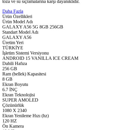
toza ve su sıçramalarına karşı dayanıklıdır.
Daha Fazla
Ürün Özellikleri
Ürün Model Adı
GALAXY A56 5G 8GB 256GB
Standart Model Adı
GALAXY A56
Üretim Yeri
TÜRKİYE
İşletim Sistemi Versiyonu
ANDROID 15 VANILLA ICE CREAM
Dahili Hafıza
256 GB
Ram (bellek) Kapasitesi
8 GB
Ekran Boyutu
6.7 İNÇ
Ekran Teknolojisi
SUPER AMOLED
Çözünürlük
1080 X 2340
Ekran Yenileme Hızı (hz)
120 HZ
Ön Kamera