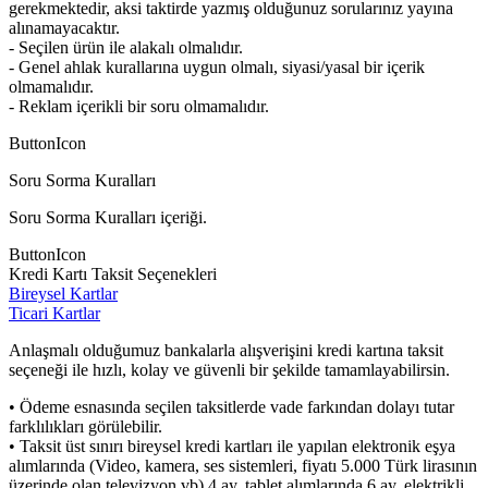
gerekmektedir, aksi taktirde yazmış olduğunuz sorularınız yayına
alınamayacaktır.
- Seçilen ürün ile alakalı olmalıdır.
- Genel ahlak kurallarına uygun olmalı, siyasi/yasal bir içerik
olmamalıdır.
- Reklam içerikli bir soru olmamalıdır.
ButtonIcon
Soru Sorma Kuralları
Soru Sorma Kuralları içeriği.
ButtonIcon
Kredi Kartı Taksit Seçenekleri
Bireysel Kartlar
Ticari Kartlar
Anlaşmalı olduğumuz bankalarla alışverişini kredi kartına taksit
seçeneği ile hızlı, kolay ve güvenli bir şekilde tamamlayabilirsin.
• Ödeme esnasında seçilen taksitlerde vade farkından dolayı tutar
farklılıkları görülebilir.
• Taksit üst sınırı bireysel kredi kartları ile yapılan elektronik eşya
alımlarında (Video, kamera, ses sistemleri, fiyatı 5.000 Türk lirasının
üzerinde olan televizyon vb) 4 ay, tablet alımlarında 6 ay, elektrikli