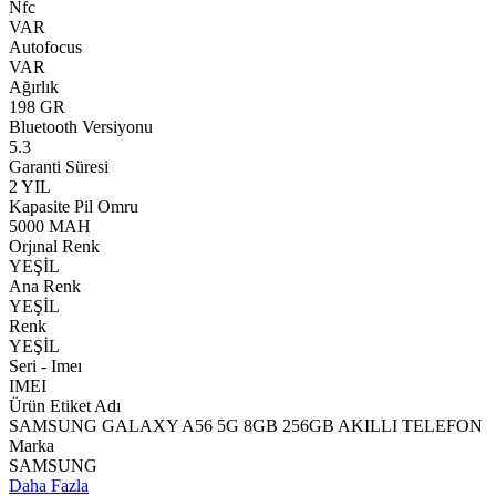
Nfc
VAR
Autofocus
VAR
Ağırlık
198 GR
Bluetooth Versiyonu
5.3
Garanti Süresi
2 YIL
Kapasite Pil Omru
5000 MAH
Orjınal Renk
YEŞİL
Ana Renk
YEŞİL
Renk
YEŞİL
Seri - Imeı
IMEI
Ürün Etiket Adı
SAMSUNG GALAXY A56 5G 8GB 256GB AKILLI TELEFON
Marka
SAMSUNG
Daha Fazla