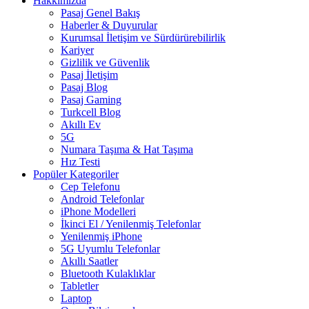
Hakkımızda
Pasaj Genel Bakış
Haberler & Duyurular
Kurumsal İletişim ve Sürdürürebilirlik
Kariyer
Gizlilik ve Güvenlik
Pasaj İletişim
Pasaj Blog
Pasaj Gaming
Turkcell Blog
Akıllı Ev
5G
Numara Taşıma & Hat Taşıma
Hız Testi
Popüler Kategoriler
Cep Telefonu
Android Telefonlar
iPhone Modelleri
İkinci El / Yenilenmiş Telefonlar
Yenilenmiş iPhone
5G Uyumlu Telefonlar
Akıllı Saatler
Bluetooth Kulaklıklar
Tabletler
Laptop