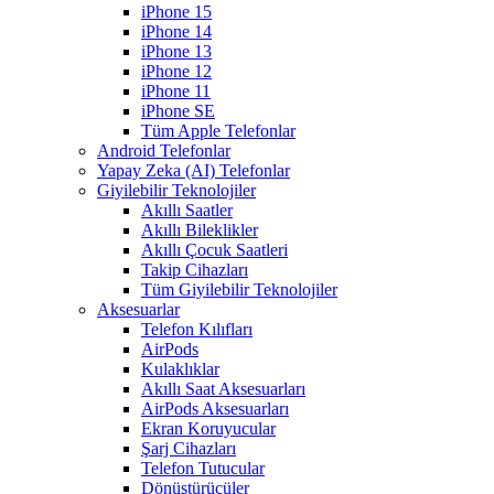
iPhone 15
iPhone 14
iPhone 13
iPhone 12
iPhone 11
iPhone SE
Tüm Apple Telefonlar
Android Telefonlar
Yapay Zeka (AI) Telefonlar
Giyilebilir Teknolojiler
Akıllı Saatler
Akıllı Bileklikler
Akıllı Çocuk Saatleri
Takip Cihazları
Tüm Giyilebilir Teknolojiler
Aksesuarlar
Telefon Kılıfları
AirPods
Kulaklıklar
Akıllı Saat Aksesuarları
AirPods Aksesuarları
Ekran Koruyucular
Şarj Cihazları
Telefon Tutucular
Dönüştürücüler