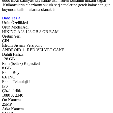
6000 mAh bataryası sayesinde uzun süreli kullanım imkanı sağlar
.Kullanıcıların cihazlarını sık sık şarj etmelerine gerek kalmadan gün
boyunca kullanmalarına olanak tanır.
Daha Fazla
Ürün Özellikleri
Ürün Model Adı
HİKING A28 128 GB 8 GB RAM
Üretim Yeri
ÇİN
İşletim Sistemi Versiyonu
ANDROID 11 RED VELVET CAKE
Dahili Hafıza
128 GB
Ram (bellek) Kapasitesi
8 GB
Ekran Boyutu
6.6 INC
Ekran Teknolojisi
IPS
Çözünürlük
1080 X 2340
Ön Kamera
25MP
Arka Kamera