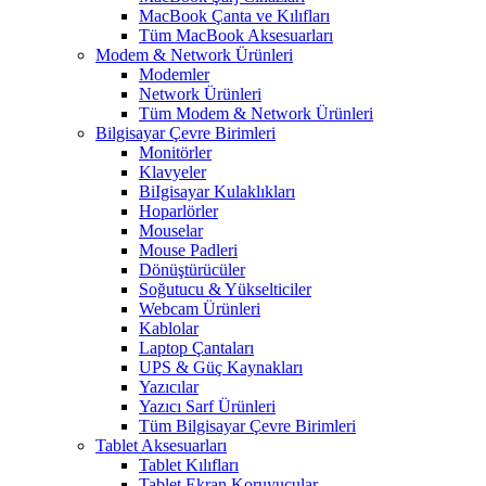
MacBook Çanta ve Kılıfları
Tüm MacBook Aksesuarları
Modem & Network Ürünleri
Modemler
Network Ürünleri
Tüm Modem & Network Ürünleri
Bilgisayar Çevre Birimleri
Monitörler
Klavyeler
BiIgisayar Kulaklıkları
Hoparlörler
Mouselar
Mouse Padleri
Dönüştürücüler
Soğutucu & Yükselticiler
Webcam Ürünleri
Kablolar
Laptop Çantaları
UPS & Güç Kaynakları
Yazıcılar
Yazıcı Sarf Ürünleri
Tüm Bilgisayar Çevre Birimleri
Tablet Aksesuarları
Tablet Kılıfları
Tablet Ekran Koruyucular