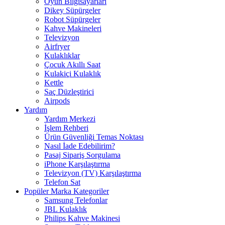
Oyun Bilgisayarları
Dikey Süpürgeler
Robot Süpürgeler
Kahve Makineleri
Televizyon
Airfryer
Kulaklıklar
Çocuk Akıllı Saat
Kulakiçi Kulaklık
Kettle
Saç Düzleştirici
Airpods
Yardım
Yardım Merkezi
İşlem Rehberi
Ürün Güvenliği Temas Noktası
Nasıl İade Edebilirim?
Pasaj Sipariş Sorgulama
iPhone Karşılaştırma
Televizyon (TV) Karşılaştırma
Telefon Sat
Popüler Marka Kategoriler
Samsung Telefonlar
JBL Kulaklık
Philips Kahve Makinesi