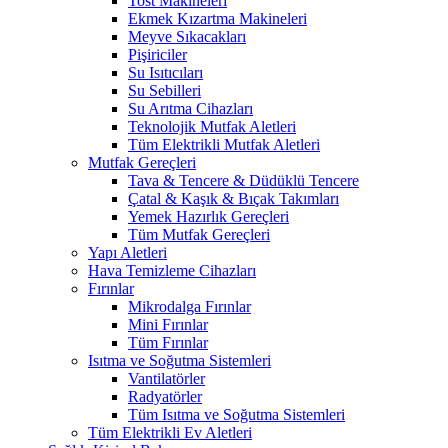
Tost Makineleri
Ekmek Kızartma Makineleri
Meyve Sıkacakları
Pişiriciler
Su Isıtıcıları
Su Sebilleri
Su Arıtma Cihazları
Teknolojik Mutfak Aletleri
Tüm Elektrikli Mutfak Aletleri
Mutfak Gereçleri
Tava & Tencere & Düdüklü Tencere
Çatal & Kaşık & Bıçak Takımları
Yemek Hazırlık Gereçleri
Tüm Mutfak Gereçleri
Yapı Aletleri
Hava Temizleme Cihazları
Fırınlar
Mikrodalga Fırınlar
Mini Fırınlar
Tüm Fırınlar
Isıtma ve Soğutma Sistemleri
Vantilatörler
Radyatörler
Tüm Isıtma ve Soğutma Sistemleri
Tüm Elektrikli Ev Aletleri