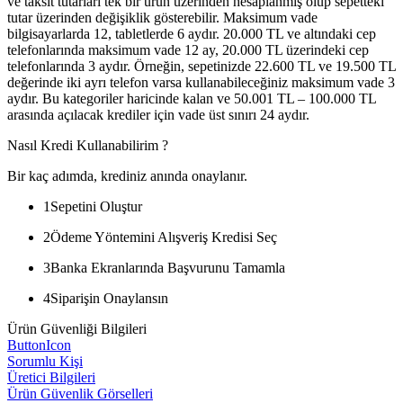
ve taksit tutarları tek bir ürün üzerinden hesaplanmış olup sepetteki
tutar üzerinden değişiklik gösterebilir. Maksimum vade
bilgisayarlarda 12, tabletlerde 6 aydır. 20.000 TL ve altındaki cep
telefonlarında maksimum vade 12 ay, 20.000 TL üzerindeki cep
telefonlarında 3 aydır. Örneğin, sepetinizde 22.600 TL ve 19.500 TL
değerinde iki ayrı telefon varsa kullanabileceğiniz maksimum vade 3
aydır. Bu kategoriler haricinde kalan ve 50.001 TL – 100.000 TL
arasında açılacak krediler için vade üst sınırı 24 aydır.
Nasıl Kredi Kullanabilirim ?
Bir kaç adımda, krediniz anında onaylanır.
1
Sepetini Oluştur
2
Ödeme Yöntemini Alışveriş Kredisi Seç
3
Banka Ekranlarında Başvurunu Tamamla
4
Siparişin Onaylansın
Ürün Güvenliği Bilgileri
ButtonIcon
Sorumlu Kişi
Üretici Bilgileri
Ürün Güvenlik Görselleri