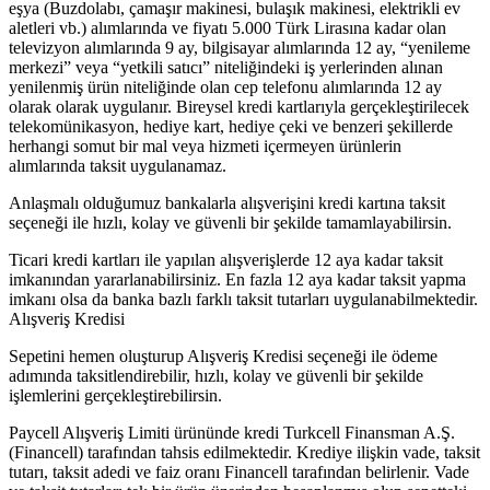
eşya (Buzdolabı, çamaşır makinesi, bulaşık makinesi, elektrikli ev
aletleri vb.) alımlarında ve fiyatı 5.000 Türk Lirasına kadar olan
televizyon alımlarında 9 ay, bilgisayar alımlarında 12 ay, “yenileme
merkezi” veya “yetkili satıcı” niteliğindeki iş yerlerinden alınan
yenilenmiş ürün niteliğinde olan cep telefonu alımlarında 12 ay
olarak olarak uygulanır. Bireysel kredi kartlarıyla gerçekleştirilecek
telekomünikasyon, hediye kart, hediye çeki ve benzeri şekillerde
herhangi somut bir mal veya hizmeti içermeyen ürünlerin
alımlarında taksit uygulanamaz.
Anlaşmalı olduğumuz bankalarla alışverişini kredi kartına taksit
seçeneği ile hızlı, kolay ve güvenli bir şekilde tamamlayabilirsin.
Ticari kredi kartları ile yapılan alışverişlerde 12 aya kadar taksit
imkanından yararlanabilirsiniz. En fazla 12 aya kadar taksit yapma
imkanı olsa da banka bazlı farklı taksit tutarları uygulanabilmektedir.
Alışveriş Kredisi
Sepetini hemen oluşturup Alışveriş Kredisi seçeneği ile ödeme
adımında taksitlendirebilir, hızlı, kolay ve güvenli bir şekilde
işlemlerini gerçekleştirebilirsin.
Paycell Alışveriş Limiti ürününde kredi Turkcell Finansman A.Ş.
(Financell) tarafından tahsis edilmektedir. Krediye ilişkin vade, taksit
tutarı, taksit adedi ve faiz oranı Financell tarafından belirlenir. Vade