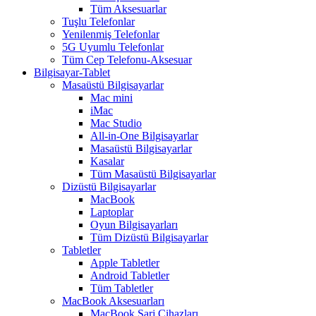
Tüm Aksesuarlar
Tuşlu Telefonlar
Yenilenmiş Telefonlar
5G Uyumlu Telefonlar
Tüm Cep Telefonu-Aksesuar
Bilgisayar-Tablet
Masaüstü Bilgisayarlar
Mac mini
iMac
Mac Studio
All-in-One Bilgisayarlar
Masaüstü Bilgisayarlar
Kasalar
Tüm Masaüstü Bilgisayarlar
Dizüstü Bilgisayarlar
MacBook
Laptoplar
Oyun Bilgisayarları
Tüm Dizüstü Bilgisayarlar
Tabletler
Apple Tabletler
Android Tabletler
Tüm Tabletler
MacBook Aksesuarları
MacBook Şarj Cihazları