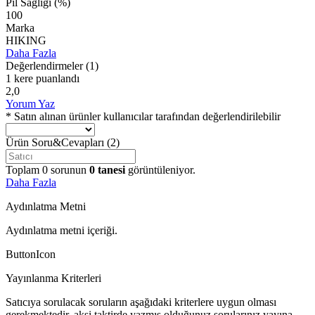
Pil Sağlığı (%)
100
Marka
HIKING
Daha Fazla
Değerlendirmeler
(1)
1 kere puanlandı
2,0
Yorum Yaz
* Satın alınan ürünler kullanıcılar tarafından değerlendirilebilir
Ürün Soru&Cevapları
(2)
Toplam
0
sorunun
0
tanesi
görüntüleniyor.
Daha Fazla
Aydınlatma Metni
Aydınlatma metni içeriği.
ButtonIcon
Yayınlanma Kriterleri
Satıcıya sorulacak soruların aşağıdaki kriterlere uygun olması
gerekmektedir, aksi taktirde yazmış olduğunuz sorularınız yayına