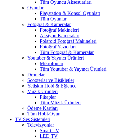
Tüm Oyuncu Aksesuarları
Oyunlar
Playstation & Konsol Oyunları
Tüm Oyunlar
Fotoğraf & Kameralar
Fotoğraf Makineleri
Aksiyon Kameraları
Polaroid Fotoğraf Makineleri
Fotoğraf Yazıcıları
Tüm Fotoğraf & Kameralar
Youtuber & Yayıncı Ürünleri
Mikrofonlar
Tüm Youtuber & Yayıncı Ürünleri
Dronelar
Scooterlar ve Bisikletler
Yetişkin Hobi & Eğlence
Müzik Ürünleri
Pikaplar
Tüm Müzik Ürünleri
Ödeme Kartları
Tüm Hobi-Oyun
TV-Ses Sistemleri
Televizyonlar
Smart TV
LED TV