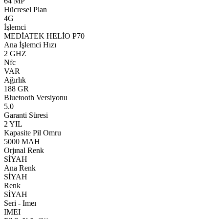
64 MP
Hücresel Plan
4G
İşlemci
MEDİATEK HELİO P70
Ana İşlemci Hızı
2 GHZ
Nfc
VAR
Ağırlık
188 GR
Bluetooth Versiyonu
5.0
Garanti Süresi
2 YIL
Kapasite Pil Omru
5000 MAH
Orjınal Renk
SİYAH
Ana Renk
SİYAH
Renk
SİYAH
Seri - Imeı
IMEI