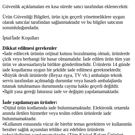
Güvenlik açıklamaları en kısa sürede satıcı tarafından eklenecektir.
Ürün Güvenliği Bilgileri, ürün için geçerli yönetmeliklere uygun
olarak satıcılar tarafından sağlanmaktadır ve bu bilgiler satıcının
sorumluluğundadır.
İptal/İade Koşulları
Dikkat edilmesi gerekenler
•İade edilecek ürünün orijinal kutusu bozulmamış olmalı, ürünlerde
çizik veya herhangi bir hasar olmamalıdır. İade edilen ürün tüm yan
ürün ve aksesuarlarıyla birlikte gönderilmelidir. Ürünlerin 14 günde
iade koşullarına uygun bir şekilde iade edilmesi gerekmektedir.
•Büyük desili ürünlerde (Beyaz eşya, TV vb.) ambalajın teknik
servis tarafından açılmadığı durumlar veya hasarlı ambalajlarda
tutanak tutulmaması durumunda cayma hakkı geçerli değildir.
•İlgili yasa gereği faturasız iade ve değişim yapılamamaktadır.
İade yapılamayan ürünler:
•Dijital ürün kodlarında iade bulunmamaktadır. Elektronik ortamda
anında iletilen hizmetler veya teslim edilen ürünlerde iade
bulunmamaktadır.
•Kullanım esnasında vücut ile birebir temas gerektiren ve kullanımla
beraber sağlık açısından tehlike arz edebilen ürünlerin
iadesi/değişimi yapılamamaktadır. (Tüm Kişisel Bakım Ürünleri,