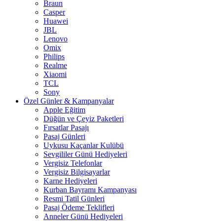
Braun
Casper
Huawei
JBL
Lenovo
Omix
Philips
Realme
Xiaomi
TCL
Sony
Özel Günler & Kampanyalar
Apple Eğitim
Düğün ve Çeyiz Paketleri
Fırsatlar Pasajı
Pasaj Günleri
Uykusu Kaçanlar Kulübü
Sevgililer Günü Hediyeleri
Vergisiz Telefonlar
Vergisiz Bilgisayarlar
Karne Hediyeleri
Kurban Bayramı Kampanyası
Resmi Tatil Günleri
Pasaj Ödeme Teklifleri
Anneler Günü Hediyeleri