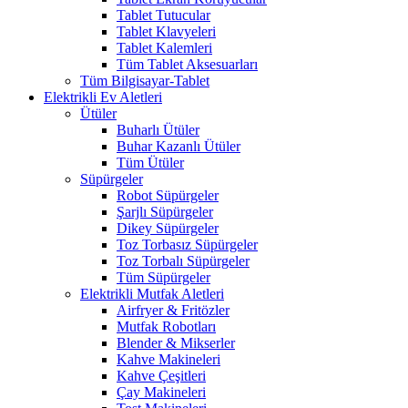
Tablet Tutucular
Tablet Klavyeleri
Tablet Kalemleri
Tüm Tablet Aksesuarları
Tüm Bilgisayar-Tablet
Elektrikli Ev Aletleri
Ütüler
Buharlı Ütüler
Buhar Kazanlı Ütüler
Tüm Ütüler
Süpürgeler
Robot Süpürgeler
Şarjlı Süpürgeler
Dikey Süpürgeler
Toz Torbasız Süpürgeler
Toz Torbalı Süpürgeler
Tüm Süpürgeler
Elektrikli Mutfak Aletleri
Airfryer & Fritözler
Mutfak Robotları
Blender & Mikserler
Kahve Makineleri
Kahve Çeşitleri
Çay Makineleri