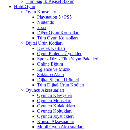
Tüm Sağlık-Kişisel Bakım
Hobi-Oyun
Oyun Konsolları
Playstation 5 / PS5
Nintendo
xbox
Diğer Oyun Konsolları
Tüm Oyun Konsolları
Dijital Ürün Kodları
Destek Kartları
Oyun Pinleri - Üyelikler
Spor - Dizi - Film Yayın Paketleri
Online Eğitim
Eğlence ve Müzik
Saklama Alanı
Dijital Sigorta Ürünleri
Tüm Dijital Ürün Kodları
Oyuncu Aksesuarları
Oyuncu Klavyeleri
Oyuncu Mouseları
Oyuncu Kulaklıkları
Oyuncu Koltukları
Oyuncu Joystickleri
Konsol Aksesuarları
Mobil Oyun Aksesuarları