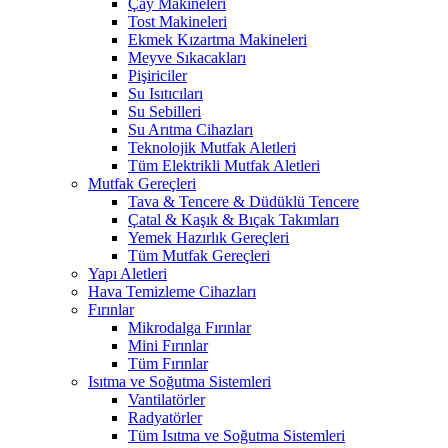
Çay Makineleri
Tost Makineleri
Ekmek Kızartma Makineleri
Meyve Sıkacakları
Pişiriciler
Su Isıtıcıları
Su Sebilleri
Su Arıtma Cihazları
Teknolojik Mutfak Aletleri
Tüm Elektrikli Mutfak Aletleri
Mutfak Gereçleri
Tava & Tencere & Düdüklü Tencere
Çatal & Kaşık & Bıçak Takımları
Yemek Hazırlık Gereçleri
Tüm Mutfak Gereçleri
Yapı Aletleri
Hava Temizleme Cihazları
Fırınlar
Mikrodalga Fırınlar
Mini Fırınlar
Tüm Fırınlar
Isıtma ve Soğutma Sistemleri
Vantilatörler
Radyatörler
Tüm Isıtma ve Soğutma Sistemleri