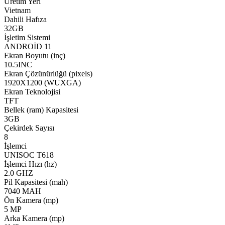
Üretim Yeri
Vietnam
Dahili Hafıza
32GB
İşletim Sistemi
ANDROİD 11
Ekran Boyutu (inç)
10.5INC
Ekran Çözünürlüğü (pixels)
1920X1200 (WUXGA)
Ekran Teknolojisi
TFT
Bellek (ram) Kapasitesi
3GB
Çekirdek Sayısı
8
İşlemci
UNISOC T618
İşlemci Hızı (hz)
2.0 GHZ
Pil Kapasitesi (mah)
7040 MAH
Ön Kamera (mp)
5 MP
Arka Kamera (mp)