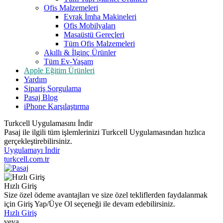
Ofis Malzemeleri
Evrak İmha Makineleri
Ofis Mobilyaları
Masaüstü Gereçleri
Tüm Ofis Malzemeleri
Akıllı & İlginç Ürünler
Tüm Ev-Yaşam
Apple Eğitim Ürünleri
Yardım
Sipariş Sorgulama
Pasaj Blog
iPhone Karşılaştırma
Turkcell Uygulamasını İndir
Pasaj ile ilgili tüm işlemlerinizi Turkcell Uygulamasından hızlıca
gerçekleştirebilirsiniz.
Uygulamayı İndir
turkcell.com.tr
Hızlı Giriş
Size özel ödeme avantajları ve size özel tekliflerden faydalanmak
için Giriş Yap/Üye Ol seçeneği ile devam edebilirsiniz.
Hızlı Giriş
veya