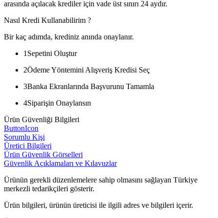
arasında açılacak krediler için vade üst sınırı 24 aydır.
Nasıl Kredi Kullanabilirim ?
Bir kaç adımda, krediniz anında onaylanır.
1
Sepetini Oluştur
2
Ödeme Yöntemini Alışveriş Kredisi Seç
3
Banka Ekranlarında Başvurunu Tamamla
4
Siparişin Onaylansın
Ürün Güvenliği Bilgileri
ButtonIcon
Sorumlu Kişi
Üretici Bilgileri
Ürün Güvenlik Görselleri
Güvenlik Açıklamaları ve Kılavuzlar
Ürünün gerekli düzenlemelere sahip olmasını sağlayan Türkiye
merkezli tedarikçileri gösterir.
Ürün bilgileri, ürünün üreticisi ile ilgili adres ve bilgileri içerir.