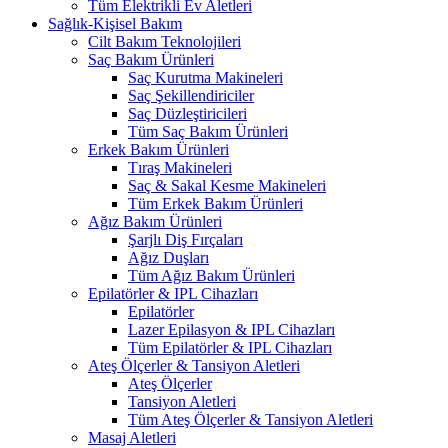
Tüm Elektrikli Ev Aletleri
Sağlık-Kişisel Bakım
Cilt Bakım Teknolojileri
Saç Bakım Ürünleri
Saç Kurutma Makineleri
Saç Şekillendiriciler
Saç Düzleştiricileri
Tüm Saç Bakım Ürünleri
Erkek Bakım Ürünleri
Tıraş Makineleri
Saç & Sakal Kesme Makineleri
Tüm Erkek Bakım Ürünleri
Ağız Bakım Ürünleri
Şarjlı Diş Fırçaları
Ağız Duşları
Tüm Ağız Bakım Ürünleri
Epilatörler & IPL Cihazları
Epilatörler
Lazer Epilasyon & IPL Cihazları
Tüm Epilatörler & IPL Cihazları
Ateş Ölçerler & Tansiyon Aletleri
Ateş Ölçerler
Tansiyon Aletleri
Tüm Ateş Ölçerler & Tansiyon Aletleri
Masaj Aletleri