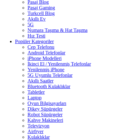
Pasaj Blog
Pasaj Gaming
Turkcell Blog
Akıllı Ev
5G
Numara Taşıma & Hat Taşıma
Hız Testi
Popüler Kategoriler
Cep Telefonu
Android Telefonlar
iPhone Modelleri
İkinci El / Yenilenmiş Telefonlar
Yenilenmiş iPhone
5G Uyumlu Telefonlar
Akıllı Saatler
Bluetooth Kulaklıklar
Tabletler
Laptop
Oyun Bilgisayarları
Dikey Süpürgeler
Robot Süpürgeler
Kahve Makineleri
Televizyon
Airfryer
Kulaklıklar