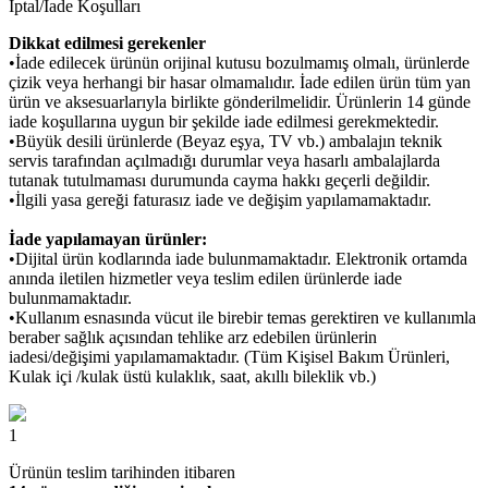
İptal/İade Koşulları
Dikkat edilmesi gerekenler
•İade edilecek ürünün orijinal kutusu bozulmamış olmalı, ürünlerde
çizik veya herhangi bir hasar olmamalıdır. İade edilen ürün tüm yan
ürün ve aksesuarlarıyla birlikte gönderilmelidir. Ürünlerin 14 günde
iade koşullarına uygun bir şekilde iade edilmesi gerekmektedir.
•Büyük desili ürünlerde (Beyaz eşya, TV vb.) ambalajın teknik
servis tarafından açılmadığı durumlar veya hasarlı ambalajlarda
tutanak tutulmaması durumunda cayma hakkı geçerli değildir.
•İlgili yasa gereği faturasız iade ve değişim yapılamamaktadır.
İade yapılamayan ürünler:
•Dijital ürün kodlarında iade bulunmamaktadır. Elektronik ortamda
anında iletilen hizmetler veya teslim edilen ürünlerde iade
bulunmamaktadır.
•Kullanım esnasında vücut ile birebir temas gerektiren ve kullanımla
beraber sağlık açısından tehlike arz edebilen ürünlerin
iadesi/değişimi yapılamamaktadır. (Tüm Kişisel Bakım Ürünleri,
Kulak içi /kulak üstü kulaklık, saat, akıllı bileklik vb.)
1
Ürünün teslim tarihinden itibaren