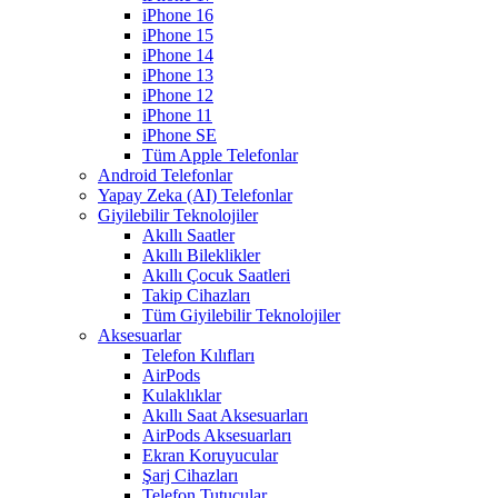
iPhone 16
iPhone 15
iPhone 14
iPhone 13
iPhone 12
iPhone 11
iPhone SE
Tüm Apple Telefonlar
Android Telefonlar
Yapay Zeka (AI) Telefonlar
Giyilebilir Teknolojiler
Akıllı Saatler
Akıllı Bileklikler
Akıllı Çocuk Saatleri
Takip Cihazları
Tüm Giyilebilir Teknolojiler
Aksesuarlar
Telefon Kılıfları
AirPods
Kulaklıklar
Akıllı Saat Aksesuarları
AirPods Aksesuarları
Ekran Koruyucular
Şarj Cihazları
Telefon Tutucular