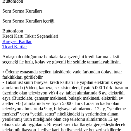
ButtonIcon
Soru Sorma Kuralları
Soru Sorma Kuralları içeriği.
ButtonIcon
Kredi Kartı Taksit Seçenekleri
Bireysel Kartlar
Ticari Kartlar
Anlaşmalı olduğumuz bankalarla alışverişini kredi kartına taksit
seçeneği ile hızlı, kolay ve güvenli bir şekilde tamamlayabilirsin.
• Ödeme esnasında seçilen taksitlerde vade farkından dolayı tutar
farklılıkları görülebilir.
• Taksit üst sınırı bireysel kredi kartları ile yapılan elektronik eşya
alımlarında (Video, kamera, ses sistemleri, fiyatı 5.000 Türk lirasının
üzerinde olan televizyon vb) 4 ay, tablet alımlarında 6 ay, elektrikli
eşya (Buzdolabı, çamaşır makinesi, bulaşık makinesi, elektrikli ev
aletleri vb.) alımlarında ve fiyatı 5.000 Türk Lirasına kadar olan
televizyon alımlarında 9 ay, bilgisayar alımlarında 12 ay, “yenileme
merkezi” veya “yetkili satıcı” niteliğindeki iş yerlerinden alınan
yenilenmiş ürün niteliğinde olan cep telefonu alımlarında 12 ay
olarak olarak uygulanır. Bireysel kredi kartlarıyla gerçekleştirilecek
telekomünikasyon, hediye kart, hediye çeki ve benzeri şekillerde