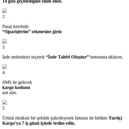
14 gün geçmediğine emin olun.
2
Pasaj üzerinde
“Siparişlerim” sekmesine girin
3
İade nedeninizi seçerek
“İade Talebi OIuştur”
butonuna tıklayın.
4
SMS ile gelecek
kargo kodunu
not alın.
5
Ürünü eksiksiz bir şekilde paketleyerek faturası ile birlikte
Yurtiçi
Kargo’ya 7 iş günü içinde teslim edin.