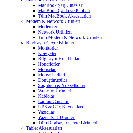
MacBook Şarj Cihazları
MacBook Çanta ve Kılıfları
Tüm MacBook Aksesuarları
Modem & Network Ürünleri
Modemler
Network Ürünleri
Tüm Modem & Network Ürünleri
Bilgisayar Çevre Birimleri
Monitörler
Klavyeler
BiIgisayar Kulaklıkları
Hoparlörler
Mouselar
Mouse Padleri
Dönüştürücüler
Soğutucu & Yükselticiler
Webcam Ürünleri
Kablolar
Laptop Çantaları
UPS & Güç Kaynakları
Yazıcılar
Yazıcı Sarf Ürünleri
Tüm Bilgisayar Çevre Birimleri
Tablet Aksesuarları