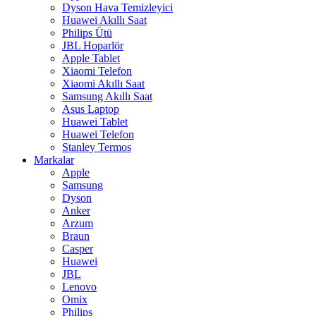
Dyson Hava Temizleyici
Huawei Akıllı Saat
Philips Ütü
JBL Hoparlör
Apple Tablet
Xiaomi Telefon
Xiaomi Akıllı Saat
Samsung Akıllı Saat
Asus Laptop
Huawei Tablet
Huawei Telefon
Stanley Termos
Markalar
Apple
Samsung
Dyson
Anker
Arzum
Braun
Casper
Huawei
JBL
Lenovo
Omix
Philips