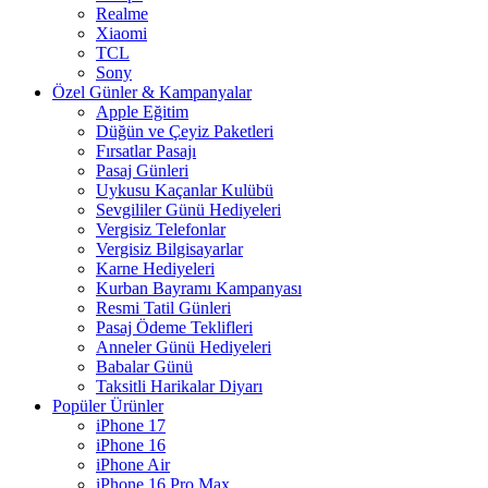
Realme
Xiaomi
TCL
Sony
Özel Günler & Kampanyalar
Apple Eğitim
Düğün ve Çeyiz Paketleri
Fırsatlar Pasajı
Pasaj Günleri
Uykusu Kaçanlar Kulübü
Sevgililer Günü Hediyeleri
Vergisiz Telefonlar
Vergisiz Bilgisayarlar
Karne Hediyeleri
Kurban Bayramı Kampanyası
Resmi Tatil Günleri
Pasaj Ödeme Teklifleri
Anneler Günü Hediyeleri
Babalar Günü
Taksitli Harikalar Diyarı
Popüler Ürünler
iPhone 17
iPhone 16
iPhone Air
iPhone 16 Pro Max