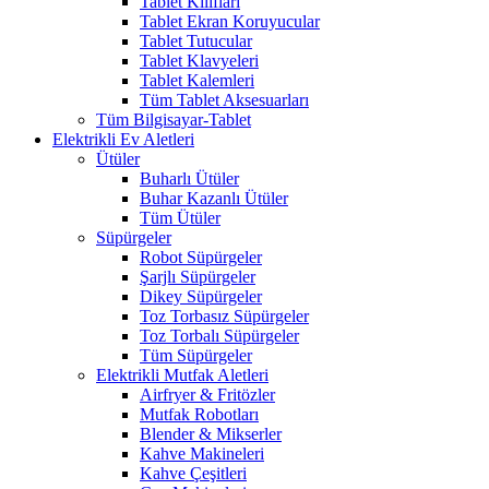
Tablet Kılıfları
Tablet Ekran Koruyucular
Tablet Tutucular
Tablet Klavyeleri
Tablet Kalemleri
Tüm Tablet Aksesuarları
Tüm Bilgisayar-Tablet
Elektrikli Ev Aletleri
Ütüler
Buharlı Ütüler
Buhar Kazanlı Ütüler
Tüm Ütüler
Süpürgeler
Robot Süpürgeler
Şarjlı Süpürgeler
Dikey Süpürgeler
Toz Torbasız Süpürgeler
Toz Torbalı Süpürgeler
Tüm Süpürgeler
Elektrikli Mutfak Aletleri
Airfryer & Fritözler
Mutfak Robotları
Blender & Mikserler
Kahve Makineleri
Kahve Çeşitleri