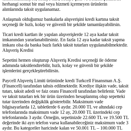
herhangi somut bir mal veya hizmeti içermeyen ürünlerin
alımlarında taksit uygulanamaz.
Anlaşmalı olduğumuz bankalarla alışverişini kredi kartına taksit
seçeneği ile hızlı, kolay ve güvenli bir şekilde tamamlayabilirsin.
Ticari kredi kartları ile yapılan alışverişlerde 12 aya kadar taksit
imkanından yararlanabilirsiniz. En fazla 12 aya kadar taksit yapma
imkanı olsa da banka bazlı farklı taksit tutarları uygulanabilmektedir.
Alışveriş Kredisi
Sepetini hemen oluşturup Alışveriş Kredisi seçeneği ile ödeme
adımında taksitlendirebilir, hızlı, kolay ve güvenli bir şekilde
işlemlerini gerçekleştirebilirsin.
Paycell Alışveriş Limiti ürününde kredi Turkcell Finansman A.Ş.
(Financell) tarafından tahsis edilmektedir. Krediye ilişkin vade, taksit
tutarı, taksit adedi ve faiz oranı Financell tarafından belirlenir. Vade
ve taksit tutarları tek bir ürün üzerinden hesaplanmış olup sepetteki
tutar üzerinden değişiklik gösterebilir. Maksimum vade
bilgisayarlarda 12, tabletlerde 6 aydır. 20.000 TL ve altındaki cep
telefonlarında maksimum vade 12 ay, 20.000 TL üzerindeki cep
telefonlarında 3 aydır. Örneğin, sepetinizde 22.600 TL ve 19.500 TL
değerinde iki ayrı telefon varsa kullanabileceğiniz maksimum vade 3
aydır. Bu kategoriler haricinde kalan ve 50.001 TL – 100.000 TL