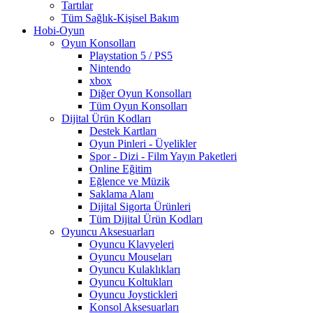
Tartılar
Tüm Sağlık-Kişisel Bakım
Hobi-Oyun
Oyun Konsolları
Playstation 5 / PS5
Nintendo
xbox
Diğer Oyun Konsolları
Tüm Oyun Konsolları
Dijital Ürün Kodları
Destek Kartları
Oyun Pinleri - Üyelikler
Spor - Dizi - Film Yayın Paketleri
Online Eğitim
Eğlence ve Müzik
Saklama Alanı
Dijital Sigorta Ürünleri
Tüm Dijital Ürün Kodları
Oyuncu Aksesuarları
Oyuncu Klavyeleri
Oyuncu Mouseları
Oyuncu Kulaklıkları
Oyuncu Koltukları
Oyuncu Joystickleri
Konsol Aksesuarları