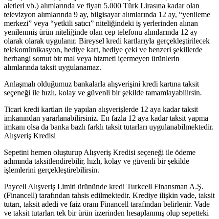
aletleri vb.) alımlarında ve fiyatı 5.000 Türk Lirasına kadar olan
televizyon alımlarında 9 ay, bilgisayar alımlarında 12 ay, “yenileme
merkezi” veya “yetkili satıcı” niteliğindeki iş yerlerinden alınan
yenilenmiş ürün niteliğinde olan cep telefonu alımlarında 12 ay
olarak olarak uygulanır. Bireysel kredi kartlarıyla gerçekleştirilecek
telekomünikasyon, hediye kart, hediye çeki ve benzeri şekillerde
herhangi somut bir mal veya hizmeti içermeyen ürünlerin
alımlarında taksit uygulanamaz.
Anlaşmalı olduğumuz bankalarla alışverişini kredi kartına taksit
seçeneği ile hızlı, kolay ve güvenli bir şekilde tamamlayabilirsin.
Ticari kredi kartları ile yapılan alışverişlerde 12 aya kadar taksit
imkanından yararlanabilirsiniz. En fazla 12 aya kadar taksit yapma
imkanı olsa da banka bazlı farklı taksit tutarları uygulanabilmektedir.
Alışveriş Kredisi
Sepetini hemen oluşturup Alışveriş Kredisi seçeneği ile ödeme
adımında taksitlendirebilir, hızlı, kolay ve güvenli bir şekilde
işlemlerini gerçekleştirebilirsin.
Paycell Alışveriş Limiti ürününde kredi Turkcell Finansman A.Ş.
(Financell) tarafından tahsis edilmektedir. Krediye ilişkin vade, taksit
tutarı, taksit adedi ve faiz oranı Financell tarafından belirlenir. Vade
ve taksit tutarları tek bir ürün üzerinden hesaplanmış olup sepetteki