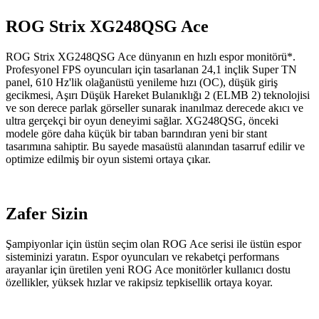
ROG Strix XG248QSG Ace
ROG Strix XG248QSG Ace dünyanın en hızlı espor monitörü*.
Profesyonel FPS oyuncuları için tasarlanan 24,1 inçlik Super TN
panel, 610 Hz'lik olağanüstü yenileme hızı (OC), düşük giriş
gecikmesi, Aşırı Düşük Hareket Bulanıklığı 2 (ELMB 2) teknolojisi
ve son derece parlak görseller sunarak inanılmaz derecede akıcı ve
ultra gerçekçi bir oyun deneyimi sağlar. XG248QSG, önceki
modele göre daha küçük bir taban barındıran yeni bir stant
tasarımına sahiptir. Bu sayede masaüstü alanından tasarruf edilir ve
optimize edilmiş bir oyun sistemi ortaya çıkar.
Zafer Sizin
Şampiyonlar için üstün seçim olan ROG Ace serisi ile üstün espor
sisteminizi yaratın. Espor oyuncuları ve rekabetçi performans
arayanlar için üretilen yeni ROG Ace monitörler kullanıcı dostu
özellikler, yüksek hızlar ve rakipsiz tepkisellik ortaya koyar.