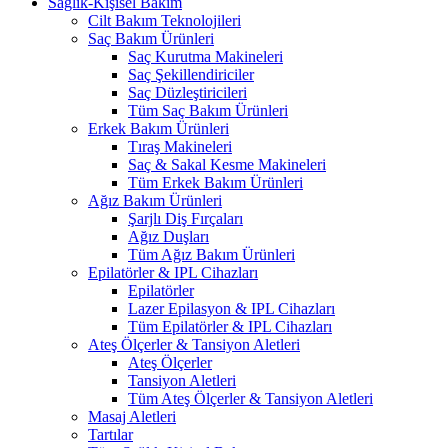
Sağlık-Kişisel Bakım
Cilt Bakım Teknolojileri
Saç Bakım Ürünleri
Saç Kurutma Makineleri
Saç Şekillendiriciler
Saç Düzleştiricileri
Tüm Saç Bakım Ürünleri
Erkek Bakım Ürünleri
Tıraş Makineleri
Saç & Sakal Kesme Makineleri
Tüm Erkek Bakım Ürünleri
Ağız Bakım Ürünleri
Şarjlı Diş Fırçaları
Ağız Duşları
Tüm Ağız Bakım Ürünleri
Epilatörler & IPL Cihazları
Epilatörler
Lazer Epilasyon & IPL Cihazları
Tüm Epilatörler & IPL Cihazları
Ateş Ölçerler & Tansiyon Aletleri
Ateş Ölçerler
Tansiyon Aletleri
Tüm Ateş Ölçerler & Tansiyon Aletleri
Masaj Aletleri
Tartılar