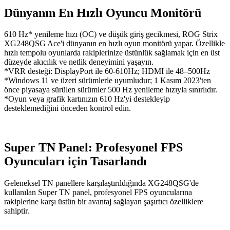
Dünyanın En Hızlı Oyuncu Monitörü
610 Hz* yenileme hızı (OC) ve düşük giriş gecikmesi, ROG Strix
XG248QSG Ace'i dünyanın en hızlı oyun monitörü yapar. Özellikle
hızlı tempolu oyunlarda rakiplerinize üstünlük sağlamak için en üst
düzeyde akıcılık ve netlik deneyimini yaşayın.
*VRR desteği: DisplayPort ile 60-610Hz; HDMI ile 48–500Hz
*Windows 11 ve üzeri sürümlerle uyumludur; 1 Kasım 2023'ten
önce piyasaya sürülen sürümler 500 Hz yenileme hızıyla sınırlıdır.
*Oyun veya grafik kartınızın 610 Hz'yi destekleyip
desteklemediğini önceden kontrol edin.
Super TN Panel: Profesyonel FPS
Oyuncuları için Tasarlandı
Geleneksel TN panellere karşılaştırıldığında XG248QSG'de
kullanılan Super TN panel, profesyonel FPS oyuncularına
rakiplerine karşı üstün bir avantaj sağlayan şaşırtıcı özelliklere
sahiptir.