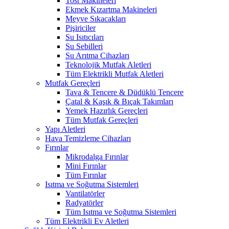
Tost Makineleri
Ekmek Kızartma Makineleri
Meyve Sıkacakları
Pişiriciler
Su Isıtıcıları
Su Sebilleri
Su Arıtma Cihazları
Teknolojik Mutfak Aletleri
Tüm Elektrikli Mutfak Aletleri
Mutfak Gereçleri
Tava & Tencere & Düdüklü Tencere
Çatal & Kaşık & Bıçak Takımları
Yemek Hazırlık Gereçleri
Tüm Mutfak Gereçleri
Yapı Aletleri
Hava Temizleme Cihazları
Fırınlar
Mikrodalga Fırınlar
Mini Fırınlar
Tüm Fırınlar
Isıtma ve Soğutma Sistemleri
Vantilatörler
Radyatörler
Tüm Isıtma ve Soğutma Sistemleri
Tüm Elektrikli Ev Aletleri