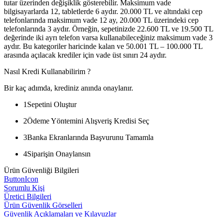
tutar üzerinden değişiklik gösterebilir. Maksimum vade
bilgisayarlarda 12, tabletlerde 6 aydır. 20.000 TL ve altındaki cep
telefonlarında maksimum vade 12 ay, 20.000 TL üzerindeki cep
telefonlarında 3 aydır. Örneğin, sepetinizde 22.600 TL ve 19.500 TL
değerinde iki ayrı telefon varsa kullanabileceğiniz maksimum vade 3
aydır. Bu kategoriler haricinde kalan ve 50.001 TL – 100.000 TL
arasında açılacak krediler için vade üst sınırı 24 aydır.
Nasıl Kredi Kullanabilirim ?
Bir kaç adımda, krediniz anında onaylanır.
1
Sepetini Oluştur
2
Ödeme Yöntemini Alışveriş Kredisi Seç
3
Banka Ekranlarında Başvurunu Tamamla
4
Siparişin Onaylansın
Ürün Güvenliği Bilgileri
ButtonIcon
Sorumlu Kişi
Üretici Bilgileri
Ürün Güvenlik Görselleri
Güvenlik Açıklamaları ve Kılavuzlar