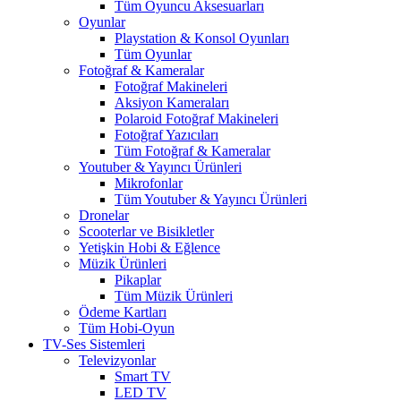
Tüm Oyuncu Aksesuarları
Oyunlar
Playstation & Konsol Oyunları
Tüm Oyunlar
Fotoğraf & Kameralar
Fotoğraf Makineleri
Aksiyon Kameraları
Polaroid Fotoğraf Makineleri
Fotoğraf Yazıcıları
Tüm Fotoğraf & Kameralar
Youtuber & Yayıncı Ürünleri
Mikrofonlar
Tüm Youtuber & Yayıncı Ürünleri
Dronelar
Scooterlar ve Bisikletler
Yetişkin Hobi & Eğlence
Müzik Ürünleri
Pikaplar
Tüm Müzik Ürünleri
Ödeme Kartları
Tüm Hobi-Oyun
TV-Ses Sistemleri
Televizyonlar
Smart TV
LED TV