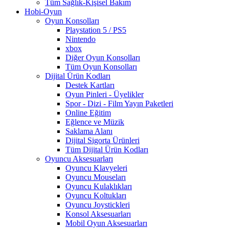
Tüm Sağlık-Kişisel Bakım
Hobi-Oyun
Oyun Konsolları
Playstation 5 / PS5
Nintendo
xbox
Diğer Oyun Konsolları
Tüm Oyun Konsolları
Dijital Ürün Kodları
Destek Kartları
Oyun Pinleri - Üyelikler
Spor - Dizi - Film Yayın Paketleri
Online Eğitim
Eğlence ve Müzik
Saklama Alanı
Dijital Sigorta Ürünleri
Tüm Dijital Ürün Kodları
Oyuncu Aksesuarları
Oyuncu Klavyeleri
Oyuncu Mouseları
Oyuncu Kulaklıkları
Oyuncu Koltukları
Oyuncu Joystickleri
Konsol Aksesuarları
Mobil Oyun Aksesuarları