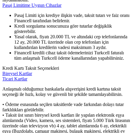
Pasaj Limitime Uygun Cihazlar
Pasaj Limiti için krediye ilişkin vade, taksit tutarı ve faiz oranı
Financell tarafından belirlenir.
Kredi sorgulama sonucunuza göre tutarlar değişiklik
gösterebilir.
Yasal olarak, fiyatı 20.000 TL ve altındaki cep telefonlarında
12 ay, 20.000 TL üzerinde olan cep telefonları için
kullandırılan kredilerin vadesi maksimum 3 aydır.
Financell kredili cihaz taksit ödemelerinizi Turkcell faturalı
tüm anlaşmalı Turkcell ödeme kanallarından yapabilirsiniz.
Kredi Kartı Taksit Seçenekleri
Bireysel Kartlar
Ticari Kartlar
Anlaşmalı olduğumuz bankalarla alışverişini kredi kartına taksit
seçeneği ile hızlı, kolay ve güvenli bir şekilde tamamlayabilirsin.
• Ödeme esnasında seçilen taksitlerde vade farkından dolayı tutar
farklılıkları görülebilir.
• Taksit üst sınırı bireysel kredi kartları ile yapılan elektronik eşya
alımlarında (Video, kamera, ses sistemleri, fiyatı 5.000 Türk lirasının
üzerinde olan televizyon vb) 4 ay, tablet alımlarında 6 ay, elektrikli
eşya (Buzdolabı, çamaşır makinesi, bulaşık makinesi, elektrikli ev