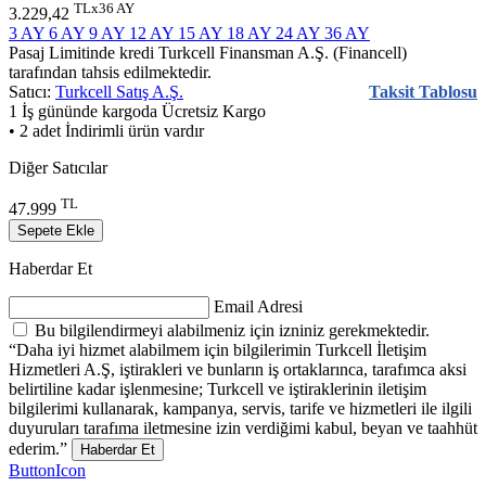
TLx36 AY
3.229,42
3 AY
6 AY
9 AY
12 AY
15 AY
18 AY
24 AY
36 AY
Pasaj Limitinde kredi Turkcell Finansman A.Ş. (Financell)
tarafından tahsis edilmektedir.
Satıcı:
Turkcell Satış A.Ş.
Taksit Tablosu
1 İş gününde kargoda
Ücretsiz Kargo
• 2 adet İndirimli ürün vardır
Diğer Satıcılar
TL
47.999
Sepete Ekle
Haberdar Et
Email Adresi
Bu bilgilendirmeyi alabilmeniz için izniniz gerekmektedir.
“Daha iyi hizmet alabilmem için bilgilerimin Turkcell İletişim
Hizmetleri A.Ş, iştirakleri ve bunların iş ortaklarınca, tarafımca aksi
belirtiline kadar işlenmesine; Turkcell ve iştiraklerinin iletişim
bilgilerimi kullanarak, kampanya, servis, tarife ve hizmetleri ile ilgili
duyuruları tarafıma iletmesine izin verdiğimi kabul, beyan ve taahhüt
ederim.”
Haberdar Et
ButtonIcon