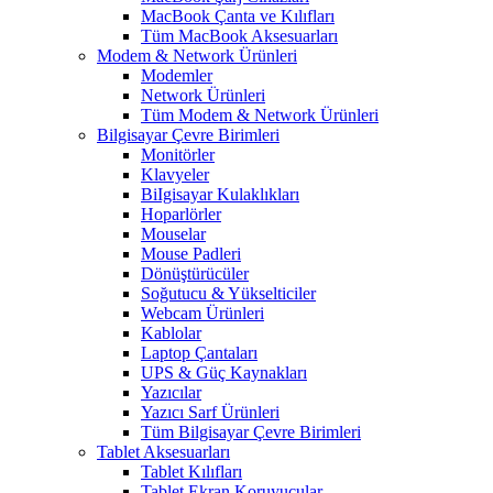
MacBook Çanta ve Kılıfları
Tüm MacBook Aksesuarları
Modem & Network Ürünleri
Modemler
Network Ürünleri
Tüm Modem & Network Ürünleri
Bilgisayar Çevre Birimleri
Monitörler
Klavyeler
BiIgisayar Kulaklıkları
Hoparlörler
Mouselar
Mouse Padleri
Dönüştürücüler
Soğutucu & Yükselticiler
Webcam Ürünleri
Kablolar
Laptop Çantaları
UPS & Güç Kaynakları
Yazıcılar
Yazıcı Sarf Ürünleri
Tüm Bilgisayar Çevre Birimleri
Tablet Aksesuarları
Tablet Kılıfları
Tablet Ekran Koruyucular