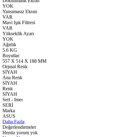
Dokunmatik Ekran
YOK
Yansımasız Ekran
VAR
Mavi Işık Filtresi
VAR
Yükseklik Ayarı
YOK
Ağırlık
5.6 KG
Boyutlar
557 X 514 X 188 MM
Orjınal Renk
SİYAH
Ana Renk
SİYAH
Renk
SİYAH
Seri - Imeı
SERİ
Marka
ASUS
Daha Fazla
Değerlendirmeler
Henüz yorum yok