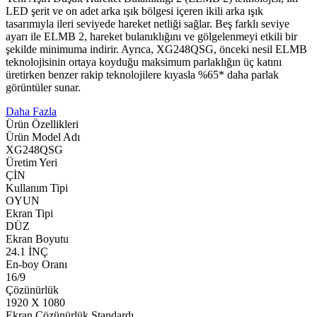
LED şerit ve on adet arka ışık bölgesi içeren ikili arka ışık
tasarımıyla ileri seviyede hareket netliği sağlar. Beş farklı seviye
ayarı ile ELMB 2, hareket bulanıklığını ve gölgelenmeyi etkili bir
şekilde minimuma indirir. Ayrıca, XG248QSG, önceki nesil ELMB
teknolojisinin ortaya koyduğu maksimum parlaklığın üç katını
üretirken benzer rakip teknolojilere kıyasla %65* daha parlak
görüntüler sunar.
Daha Fazla
Ürün Özellikleri
Ürün Model Adı
XG248QSG
Üretim Yeri
ÇİN
Kullanım Tipi
OYUN
Ekran Tipi
DÜZ
Ekran Boyutu
24.1 İNÇ
En-boy Oranı
16/9
Çözünürlük
1920 X 1080
Ekran Çözünürlük Standardı