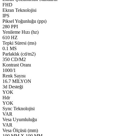
FHD
Ekran Teknolojisi
IPS
Piksel Yoğunluğu (ppı)
280 PPI
Yenileme Hızı (hz)
610 HZ
Tepki Süresi (ms)
0.1 MS
Parlaklık (cd/m2)
350 CD/M2
Kontrast Oranı
1000/1
Renk Sayısı
16.7 MİLYON
3d Desteği
YOK
Hdr
YOK
Sync Teknolojisi
VAR
Vesa Uyumluluğu
VAR
Vesa Ölçüsü (mm)
100 MM X 100 MM