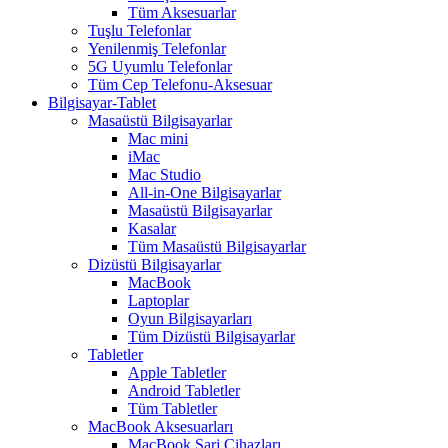
Tüm Aksesuarlar
Tuşlu Telefonlar
Yenilenmiş Telefonlar
5G Uyumlu Telefonlar
Tüm Cep Telefonu-Aksesuar
Bilgisayar-Tablet
Masaüstü Bilgisayarlar
Mac mini
iMac
Mac Studio
All-in-One Bilgisayarlar
Masaüstü Bilgisayarlar
Kasalar
Tüm Masaüstü Bilgisayarlar
Dizüstü Bilgisayarlar
MacBook
Laptoplar
Oyun Bilgisayarları
Tüm Dizüstü Bilgisayarlar
Tabletler
Apple Tabletler
Android Tabletler
Tüm Tabletler
MacBook Aksesuarları
MacBook Şarj Cihazları