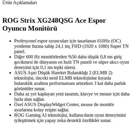
Ürün Açıklamaları
ROG Strix XG248QSG Ace Espor
Oyuncu Monitörü
Profesyonel espor oyuncuları için tasarlanan 610Hz (OC)
yenileme hızına sahip 24,1 inç FHD (1920 x 1080) Super TN
panel.
Diğer 600 Hz monitörlerden %56 daha düşük 0,8 ms giriş
gecikmesi ile dünyanın en hızlı TN paneli ve süper akıcı oyun
deneyimi için 0,1 ms tepki süresi.
ASUS Aşırı Düşük Hareket Bulanıklığı 2 (ELMB 2)
teknolojisi, önceki nesil ELMB teknolojisine kıyasla
bulanıklık azaltma performansını artırırken 3 kat daha parlak
görüntüler sunar.
Daha az yer kaplayan yeni tasarım, klavye ve mouse için daha
fazla alan sağlar.
Özel ASUS DisplayWidget Center, mouse ile monitör
ayarlarına kolay erişim sağlar.
ROG Gaming AI teknolojisi, kullanıcıların oyun deneyimini
iyileştirmek için yapay zeka destekli özellikler sunar.