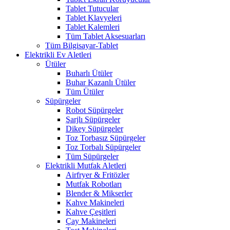
Tablet Tutucular
Tablet Klavyeleri
Tablet Kalemleri
Tüm Tablet Aksesuarları
Tüm Bilgisayar-Tablet
Elektrikli Ev Aletleri
Ütüler
Buharlı Ütüler
Buhar Kazanlı Ütüler
Tüm Ütüler
Süpürgeler
Robot Süpürgeler
Şarjlı Süpürgeler
Dikey Süpürgeler
Toz Torbasız Süpürgeler
Toz Torbalı Süpürgeler
Tüm Süpürgeler
Elektrikli Mutfak Aletleri
Airfryer & Fritözler
Mutfak Robotları
Blender & Mikserler
Kahve Makineleri
Kahve Çeşitleri
Çay Makineleri