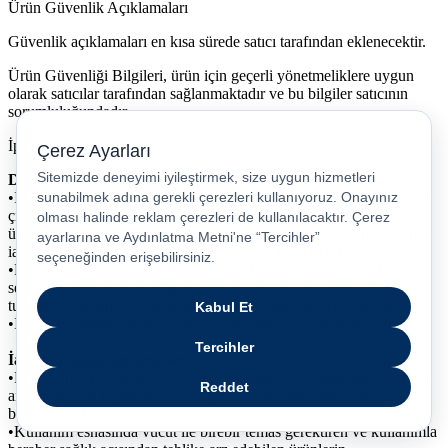
Ürün Güvenlik Açıklamaları
Güvenlik açıklamaları en kısa sürede satıcı tarafından eklenecektir.
Ürün Güvenliği Bilgileri, ürün için geçerli yönetmeliklere uygun
olarak satıcılar tarafından sağlanmaktadır ve bu bilgiler satıcının
sorumluluğundadır.
İptal/İade Koşulları
Dikkat edilmesi gerekenler
•İade edilecek ürünün orijinal kutusu bozulmamış olmalı, ürünlerde
çizik veya herhangi bir hasar olmamalıdır. İade edilen ürün tüm yan
ürün ve aksesuarlarıyla birlikte gönderilmelidir. Ürünlerin 14 günde
iade koşullarına uygun bir şekilde iade edilmesi gerekmektedir.
•Büyük desili ürünlerde (Beyaz eşya, TV vb.) ambalajın teknik
servis tarafından açılmadığı durumlar veya hasarlı ambalajlarda
tutanak tutulmaması durumunda cayma hakkı geçerli değildir.
•İlgili yasa gereği faturasız iade ve değişim yapılamamaktadır.
İade yapılamayan ürünler:
•Dijital ürün kodlarında iade bulunmamaktadır. Elektronik ortamda
anında iletilen hizmetler veya teslim edilen ürünlerde iade
bulunmamaktadır.
•Kullanım esnasında vücut ile birebir temas gerektiren ve kullanımla