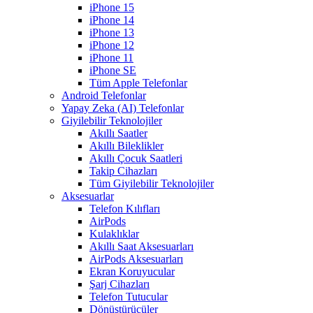
iPhone 15
iPhone 14
iPhone 13
iPhone 12
iPhone 11
iPhone SE
Tüm Apple Telefonlar
Android Telefonlar
Yapay Zeka (AI) Telefonlar
Giyilebilir Teknolojiler
Akıllı Saatler
Akıllı Bileklikler
Akıllı Çocuk Saatleri
Takip Cihazları
Tüm Giyilebilir Teknolojiler
Aksesuarlar
Telefon Kılıfları
AirPods
Kulaklıklar
Akıllı Saat Aksesuarları
AirPods Aksesuarları
Ekran Koruyucular
Şarj Cihazları
Telefon Tutucular
Dönüştürücüler