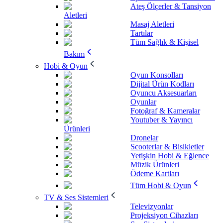
Ateş Ölçerler & Tansiyon
Aletleri
Masaj Aletleri
Tartılar
Tüm Sağlık & Kişisel
Bakım
Hobi & Oyun
Oyun Konsolları
Dijital Ürün Kodları
Oyuncu Aksesuarları
Oyunlar
Fotoğraf & Kameralar
Youtuber & Yayıncı
Ürünleri
Dronelar
Scooterlar & Bisikletler
Yetişkin Hobi & Eğlence
Müzik Ürünleri
Ödeme Kartları
Tüm Hobi & Oyun
TV & Ses Sistemleri
Televizyonlar
Projeksiyon Cihazları