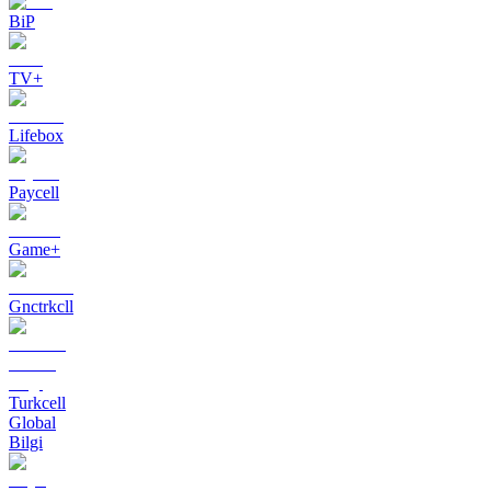
BiP
TV+
Lifebox
Paycell
Game+
Gnctrkcll
Turkcell
Global
Bilgi