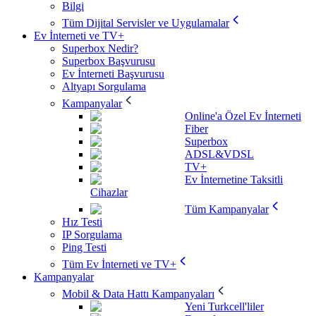
Bilgi
Tüm Dijital Servisler ve Uygulamalar
Ev İnterneti ve TV+
Superbox Nedir?
Superbox Başvurusu
Ev İnterneti Başvurusu
Altyapı Sorgulama
Kampanyalar
Online'a Özel Ev İnterneti
Fiber
Superbox
ADSL&VDSL
TV+
Ev İnternetine Taksitli
Cihazlar
Tüm Kampanyalar
Hız Testi
IP Sorgulama
Ping Testi
Tüm Ev İnterneti ve TV+
Kampanyalar
Mobil & Data Hattı Kampanyaları
Yeni Turkcell'liler