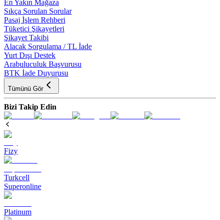
En Yakın Mağaza
Sıkça Sorulan Sorular
Pasaj İşlem Rehberi
Tüketici Şikayetleri
Şikayet Takibi
Alacak Sorgulama / TL İade
Yurt Dışı Destek
Arabuluculuk Başvurusu
BTK İade Duyurusu
Tümünü Gör
Bizi Takip Edin
Fizy
Turkcell
Superonline
Platinum