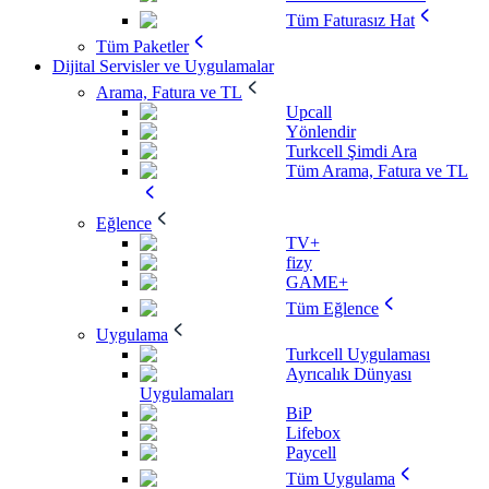
Tüm Faturasız Hat
Tüm Paketler
Dijital Servisler ve Uygulamalar
Arama, Fatura ve TL
Upcall
Yönlendir
Turkcell Şimdi Ara
Tüm Arama, Fatura ve TL
Eğlence
TV+
fizy
GAME+
Tüm Eğlence
Uygulama
Turkcell Uygulaması
Ayrıcalık Dünyası
Uygulamaları
BiP
Lifebox
Paycell
Tüm Uygulama