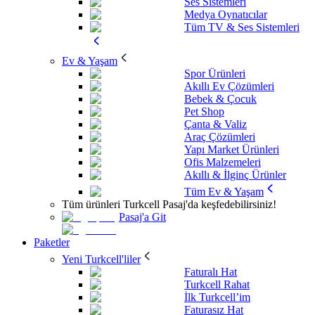
Ses Sistemleri
Medya Oynatıcılar
Tüm TV & Ses Sistemleri
Ev & Yaşam
Spor Ürünleri
Akıllı Ev Çözümleri
Bebek & Çocuk
Pet Shop
Çanta & Valiz
Araç Çözümleri
Yapı Market Ürünleri
Ofis Malzemeleri
Akıllı & İlginç Ürünler
Tüm Ev & Yaşam
Tüm ürünleri Turkcell Pasaj'da keşfedebilirsiniz!
Pasaj'a Git
Paketler
Yeni Turkcell'liler
Faturalı Hat
Turkcell Rahat
İlk Turkcell’im
Faturasız Hat