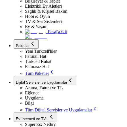
Bilgisayar & Tablet
Elektrikli Ev Aletleri
Sağlık & Kişisel Bakım
Hobi & Oyun
TV & Ses Sistemleri
Ev & Yaşam
Pasaj'a Git
Paketler
Yeni Turkcell'liler
Faturalı Hat
Turkcell Rahat
Faturasız Hat
Tüm Paketler
Dijital Servisler ve Uygulamalar
Arama, Fatura ve TL
Eğlence
Uygulama
Bilgi
Tüm Dijital Servisler ve Uygulamalar
Ev İnterneti ve TV+
Superbox Nedir?