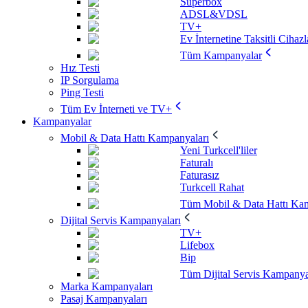
Superbox
ADSL&VDSL
TV+
Ev İnternetine Taksitli Cihazl
Tüm Kampanyalar
Hız Testi
IP Sorgulama
Ping Testi
Tüm Ev İnterneti ve TV+
Kampanyalar
Mobil & Data Hattı Kampanyaları
Yeni Turkcell'liler
Faturalı
Faturasız
Turkcell Rahat
Tüm Mobil & Data Hattı Kam
Dijital Servis Kampanyaları
TV+
Lifebox
Bip
Tüm Dijital Servis Kampanya
Marka Kampanyaları
Pasaj Kampanyaları