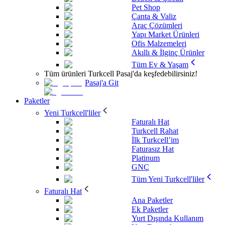
Pet Shop
Çanta & Valiz
Araç Çözümleri
Yapı Market Ürünleri
Ofis Malzemeleri
Akıllı & İlginç Ürünler
Tüm Ev & Yaşam
Tüm ürünleri Turkcell Pasaj'da keşfedebilirsiniz!
Pasaj'a Git
Paketler
Yeni Turkcell'liler
Faturalı Hat
Turkcell Rahat
İlk Turkcell’im
Faturasız Hat
Platinum
GNÇ
Tüm Yeni Turkcell'liler
Faturalı Hat
Ana Paketler
Ek Paketler
Yurt Dışında Kullanım