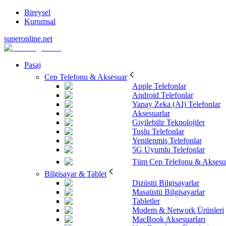
Bireysel
Kurumsal
superonline.net
Pasaj
Cep Telefonu & Aksesuar
Apple Telefonlar
Android Telefonlar
Yapay Zeka (AI) Telefonlar
Aksesuarlar
Giyilebilir Teknolojiler
Tuşlu Telefonlar
Yenilenmiş Telefonlar
5G Uyumlu Telefonlar
Tüm Cep Telefonu & Aksesu
Bilgisayar & Tablet
Dizüstü Bilgisayarlar
Masaüstü Bilgisayarlar
Tabletler
Modem & Network Ürünleri
MacBook Aksesuarları