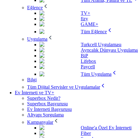
Tüm Arama, Fatura ve TL
Eğlence
TV+
fizy
GAME+
Tüm Eğlence
Uygulama
Turkcell Uygulaması
Ayrıcalık Dünyası Uygulamal
BiP
Lifebox
Paycell
Tüm Uygulama
Bilgi
Tüm Dijital Servisler ve Uygulamalar
Ev İnterneti ve TV+
Superbox Nedir?
Superbox Başvurusu
Ev İnterneti Başvurusu
Altyapı Sorgulama
Kampanyalar
Online'a Özel Ev İnterneti
Fiber