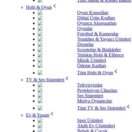
Tüm Sağlık & Kişisel Bakım
Hobi & Oyun
Oyun Konsolları
Dijital Ürün Kodları
Oyuncu Aksesuarları
Oyunlar
Fotoğraf & Kameralar
Youtuber & Yayıncı Ürünleri
Dronelar
Scooterlar & Bisikletler
Yetişkin Hobi & Eğlence
Müzik Ürünleri
Ödeme Kartları
Tüm Hobi & Oyun
TV & Ses Sistemleri
Televizyonlar
Projeksiyon Cihazları
Ses Sistemleri
Medya Oynatıcılar
Tüm TV & Ses Sistemleri
Ev & Yaşam
Spor Ürünleri
Akıllı Ev Çözümleri
Bebek & Çocuk