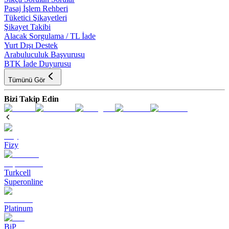
Pasaj İşlem Rehberi
Tüketici Şikayetleri
Şikayet Takibi
Alacak Sorgulama / TL İade
Yurt Dışı Destek
Arabuluculuk Başvurusu
BTK İade Duyurusu
Tümünü Gör
Bizi Takip Edin
Fizy
Turkcell
Superonline
Platinum
BiP