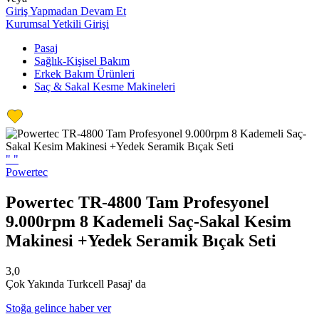
Giriş Yapmadan Devam Et
Kurumsal Yetkili Girişi
Pasaj
Sağlık-Kişisel Bakım
Erkek Bakım Ürünleri
Saç & Sakal Kesme Makineleri
"
"
Powertec
Powertec TR-4800 Tam Profesyonel
9.000rpm 8 Kademeli Saç-Sakal Kesim
Makinesi +Yedek Seramik Bıçak Seti
3,0
Çok Yakında Turkcell Pasaj' da
Stoğa gelince haber ver