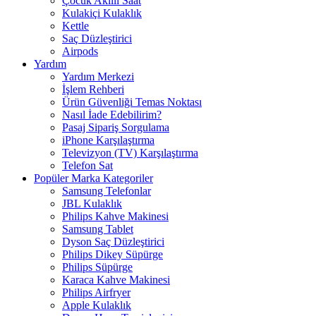
Çocuk Akıllı Saat
Kulakiçi Kulaklık
Kettle
Saç Düzleştirici
Airpods
Yardım
Yardım Merkezi
İşlem Rehberi
Ürün Güvenliği Temas Noktası
Nasıl İade Edebilirim?
Pasaj Sipariş Sorgulama
iPhone Karşılaştırma
Televizyon (TV) Karşılaştırma
Telefon Sat
Popüler Marka Kategoriler
Samsung Telefonlar
JBL Kulaklık
Philips Kahve Makinesi
Samsung Tablet
Dyson Saç Düzleştirici
Philips Dikey Süpürge
Philips Süpürge
Karaca Kahve Makinesi
Philips Airfryer
Apple Kulaklık