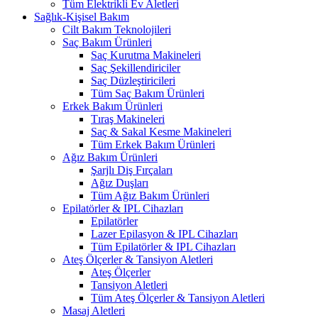
Tüm Elektrikli Ev Aletleri
Sağlık-Kişisel Bakım
Cilt Bakım Teknolojileri
Saç Bakım Ürünleri
Saç Kurutma Makineleri
Saç Şekillendiriciler
Saç Düzleştiricileri
Tüm Saç Bakım Ürünleri
Erkek Bakım Ürünleri
Tıraş Makineleri
Saç & Sakal Kesme Makineleri
Tüm Erkek Bakım Ürünleri
Ağız Bakım Ürünleri
Şarjlı Diş Fırçaları
Ağız Duşları
Tüm Ağız Bakım Ürünleri
Epilatörler & IPL Cihazları
Epilatörler
Lazer Epilasyon & IPL Cihazları
Tüm Epilatörler & IPL Cihazları
Ateş Ölçerler & Tansiyon Aletleri
Ateş Ölçerler
Tansiyon Aletleri
Tüm Ateş Ölçerler & Tansiyon Aletleri
Masaj Aletleri