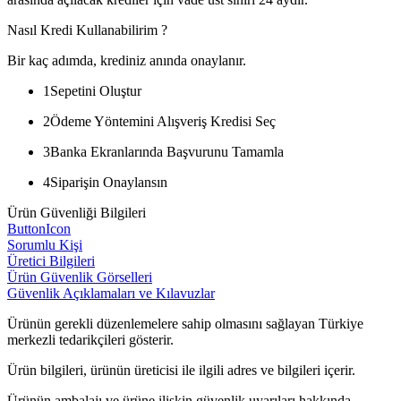
Nasıl Kredi Kullanabilirim ?
Bir kaç adımda, krediniz anında onaylanır.
1
Sepetini Oluştur
2
Ödeme Yöntemini Alışveriş Kredisi Seç
3
Banka Ekranlarında Başvurunu Tamamla
4
Siparişin Onaylansın
Ürün Güvenliği Bilgileri
ButtonIcon
Sorumlu Kişi
Üretici Bilgileri
Ürün Güvenlik Görselleri
Güvenlik Açıklamaları ve Kılavuzlar
Ürünün gerekli düzenlemelere sahip olmasını sağlayan Türkiye
merkezli tedarikçileri gösterir.
Ürün bilgileri, ürünün üreticisi ile ilgili adres ve bilgileri içerir.
Ürünün ambalajı ve ürüne ilişkin güvenlik uyarıları hakkında