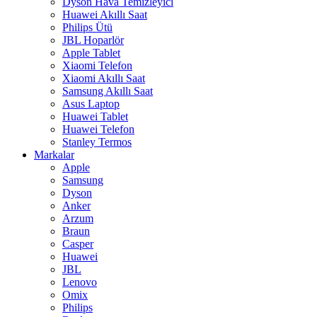
Dyson Hava Temizleyici
Huawei Akıllı Saat
Philips Ütü
JBL Hoparlör
Apple Tablet
Xiaomi Telefon
Xiaomi Akıllı Saat
Samsung Akıllı Saat
Asus Laptop
Huawei Tablet
Huawei Telefon
Stanley Termos
Markalar
Apple
Samsung
Dyson
Anker
Arzum
Braun
Casper
Huawei
JBL
Lenovo
Omix
Philips