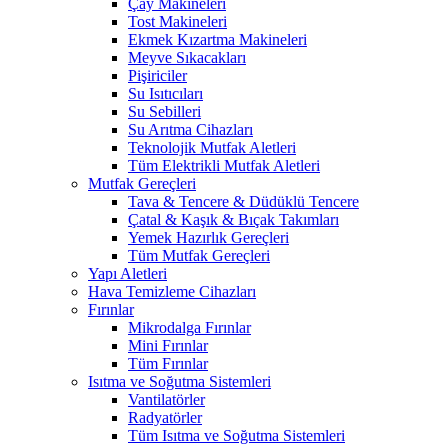
Çay Makineleri
Tost Makineleri
Ekmek Kızartma Makineleri
Meyve Sıkacakları
Pişiriciler
Su Isıtıcıları
Su Sebilleri
Su Arıtma Cihazları
Teknolojik Mutfak Aletleri
Tüm Elektrikli Mutfak Aletleri
Mutfak Gereçleri
Tava & Tencere & Düdüklü Tencere
Çatal & Kaşık & Bıçak Takımları
Yemek Hazırlık Gereçleri
Tüm Mutfak Gereçleri
Yapı Aletleri
Hava Temizleme Cihazları
Fırınlar
Mikrodalga Fırınlar
Mini Fırınlar
Tüm Fırınlar
Isıtma ve Soğutma Sistemleri
Vantilatörler
Radyatörler
Tüm Isıtma ve Soğutma Sistemleri