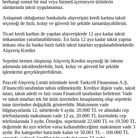
herhangi somut bir mal veya hizmeti içermeyen ürünlerin
alımlarında taksit uygulanamaz.
Anlaşmalı olduğumuz bankalarla alışverişini kredi kartına taksit
seçeneği ile hızlı, kolay ve güvenli bir şekilde tamamlayabilirsin.
Ticari kredi kartları ile yapılan alışverişlerde 12 aya kadar taksit
imkanından yararlanabilirsiniz. En fazla 12 aya kadar taksit yapma
imkanı olsa da banka bazlı farklı taksit tutarları uygulanabilmektedir.
Alışveriş Kredisi
Sepetini hemen oluşturup Alışveriş Kredisi seçeneği ile ödeme
adımında taksitlendirebilir, hızlı, kolay ve güvenli bir şekilde
işlemlerini gerçekleştirebilirsin.
Paycell Alışveriş Limiti ürününde kredi Turkcell Finansman A.Ş.
(Financell) tarafından tahsis edilmektedir. Krediye ilişkin vade, taksit
tutarı, taksit adedi ve faiz oranı Financell tarafından belirlenir. Vade
ve taksit tutarları tek bir ürün üzerinden hesaplanmış olup sepetteki
tutar üzerinden değişiklik gösterebilir. Maksimum vade
bilgisayarlarda 12, tabletlerde 6 aydır. 20.000 TL ve altındaki cep
telefonlarında maksimum vade 12 ay, 20.000 TL üzerindeki cep
telefonlarında 3 aydır. Örneğin, sepetinizde 22.600 TL ve 19.500 TL
değerinde iki ayrı telefon varsa kullanabileceğiniz maksimum vade 3
aydır. Bu kategoriler haricinde kalan ve 50.001 TL – 100.000 TL
arasında açılacak krediler için vade üst sınırı 24 aydır.