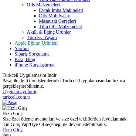
Ofis Malzemeleri
Evrak İmha Makineleri
Ofis Mobilyaları
Masaüstü Gereçleri
Tüm Ofis Malzemeleri
Akıllı & İlginç Ürünler
Tüm Ev-Yaşam
Apple Eğitim Ürünleri
Yardım
Sipariş Sorgulama
Pasaj Blog
iPhone Karşılaştırma
Turkcell Uygulamasını İndir
Pasaj ile ilgili tüm işlemlerinizi Turkcell Uygulamasından hızlıca
gerçekleştirebilirsiniz.
Uygulamayı İndir
turkcell.com.tr
Hızlı Giriş
Size özel ödeme avantajları ve size özel tekliflerden faydalanmak
için Giriş Yap/Üye Ol seçeneği ile devam edebilirsiniz.
Hızlı Giriş
veya