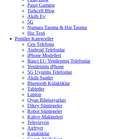
Pasaj Gaming
Turkcell Blog
Akıllı Ev
5G
Numara Taşıma & Hat Taşıma
Hız Testi
Popüler Kategoriler
Cep Telefonu
Android Telefonlar
iPhone Modelleri
İkinci El / Yenilenmiş Telefonlar
Yenilenmiş iPhone
5G Uyumlu Telefonlar
Akıllı Saatler
Bluetooth Kulaklıklar
Tabletler
Laptop
Oyun Bilgisayarları
Dikey Süpürgeler
Robot Süpürgeler
Kahve Makineleri
Televizyon
Airfryer
Kulaklıklar