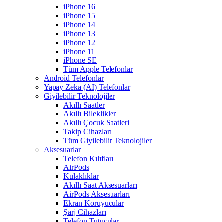
iPhone 16
iPhone 15
iPhone 14
iPhone 13
iPhone 12
iPhone 11
iPhone SE
Tüm Apple Telefonlar
Android Telefonlar
Yapay Zeka (AI) Telefonlar
Giyilebilir Teknolojiler
Akıllı Saatler
Akıllı Bileklikler
Akıllı Çocuk Saatleri
Takip Cihazları
Tüm Giyilebilir Teknolojiler
Aksesuarlar
Telefon Kılıfları
AirPods
Kulaklıklar
Akıllı Saat Aksesuarları
AirPods Aksesuarları
Ekran Koruyucular
Şarj Cihazları
Telefon Tutucular