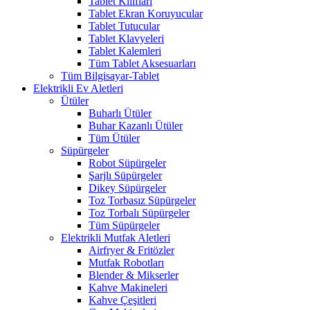
Tablet Kılıfları
Tablet Ekran Koruyucular
Tablet Tutucular
Tablet Klavyeleri
Tablet Kalemleri
Tüm Tablet Aksesuarları
Tüm Bilgisayar-Tablet
Elektrikli Ev Aletleri
Ütüler
Buharlı Ütüler
Buhar Kazanlı Ütüler
Tüm Ütüler
Süpürgeler
Robot Süpürgeler
Şarjlı Süpürgeler
Dikey Süpürgeler
Toz Torbasız Süpürgeler
Toz Torbalı Süpürgeler
Tüm Süpürgeler
Elektrikli Mutfak Aletleri
Airfryer & Fritözler
Mutfak Robotları
Blender & Mikserler
Kahve Makineleri
Kahve Çeşitleri