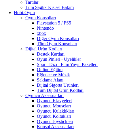
Tartılar
Tüm Sağlık-Kişisel Bakım
Hobi-Oyun
Oyun Konsolları
Playstation 5 / PS5
Nintendo
xbox
Diğer Oyun Konsolları
Tüm Oyun Konsolları
Dijital Ürün Kodları
Destek Kartları
Oyun Pinleri - Üyelikler
Spor - Dizi - Film Yayın Paketleri
Online Eğitim
Eğlence ve Müzik
Saklama Alanı
Dijital Sigorta Ürünleri
Tüm Dijital Ürün Kodları
Oyuncu Aksesuarları
Oyuncu Klavyeleri
Oyuncu Mouseları
Oyuncu Kulaklıkları
Oyuncu Koltukları
Oyuncu Joystickleri
Konsol Aksesuarları