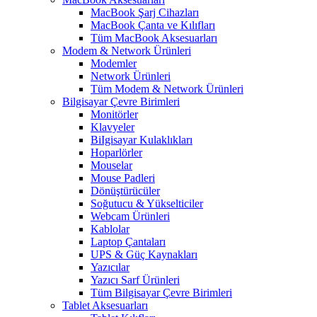
MacBook Şarj Cihazları
MacBook Çanta ve Kılıfları
Tüm MacBook Aksesuarları
Modem & Network Ürünleri
Modemler
Network Ürünleri
Tüm Modem & Network Ürünleri
Bilgisayar Çevre Birimleri
Monitörler
Klavyeler
BiIgisayar Kulaklıkları
Hoparlörler
Mouselar
Mouse Padleri
Dönüştürücüler
Soğutucu & Yükselticiler
Webcam Ürünleri
Kablolar
Laptop Çantaları
UPS & Güç Kaynakları
Yazıcılar
Yazıcı Sarf Ürünleri
Tüm Bilgisayar Çevre Birimleri
Tablet Aksesuarları