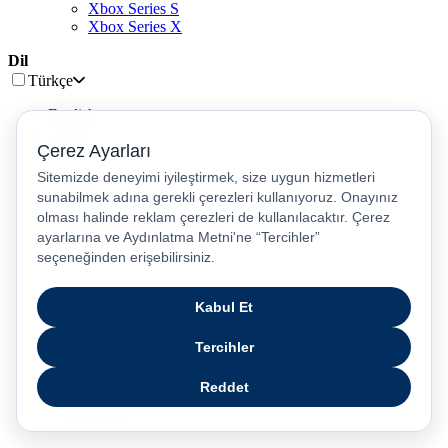
Xbox Series S
Xbox Series X
Dil
Türkçe
English
عربى
русский