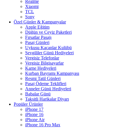
Realme
Xiaomi
TCL
Sony
Özel Günler & Kampanyalar
Apple Eğitim
Düğün ve Çeyiz Paketleri
Fırsatlar Pasajı
Pasaj Günleri
Uykusu Kaçanlar Kulübü
Sevgililer Günü Hediyeleri
Vergisiz Telefonlar
Vergisiz Bilgisayarlar
Karne Hediyeleri
Kurban Bayramı Kampanyası
Resmi Tatil Günleri
Pasaj Ödeme Teklifleri
Anneler Günü Hediyeleri
Babalar Günü
Taksitli Harikalar Diyarı
Popüler Ürünler
iPhone 17
iPhone 16
iPhone Air
iPhone 16 Pro Max