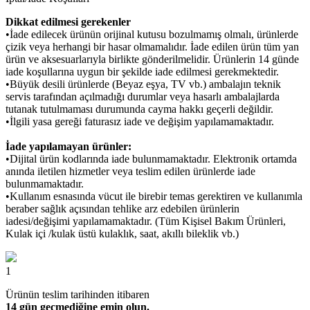
Dikkat edilmesi gerekenler
•İade edilecek ürünün orijinal kutusu bozulmamış olmalı, ürünlerde
çizik veya herhangi bir hasar olmamalıdır. İade edilen ürün tüm yan
ürün ve aksesuarlarıyla birlikte gönderilmelidir. Ürünlerin 14 günde
iade koşullarına uygun bir şekilde iade edilmesi gerekmektedir.
•Büyük desili ürünlerde (Beyaz eşya, TV vb.) ambalajın teknik
servis tarafından açılmadığı durumlar veya hasarlı ambalajlarda
tutanak tutulmaması durumunda cayma hakkı geçerli değildir.
•İlgili yasa gereği faturasız iade ve değişim yapılamamaktadır.
İade yapılamayan ürünler:
•Dijital ürün kodlarında iade bulunmamaktadır. Elektronik ortamda
anında iletilen hizmetler veya teslim edilen ürünlerde iade
bulunmamaktadır.
•Kullanım esnasında vücut ile birebir temas gerektiren ve kullanımla
beraber sağlık açısından tehlike arz edebilen ürünlerin
iadesi/değişimi yapılamamaktadır. (Tüm Kişisel Bakım Ürünleri,
Kulak içi /kulak üstü kulaklık, saat, akıllı bileklik vb.)
1
Ürünün teslim tarihinden itibaren
14 gün geçmediğine emin olun.