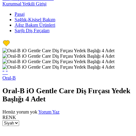
Kurumsal Yetkili Girişi
Pasaj
Sağlık-Kişisel Bakım
Ağız Bakım Ürünleri
Şarjlı Diş Fırçaları
"
"
Oral-B
Oral-B iO Gentle Care Diş Fırçası Yedek
Başlığı 4 Adet
Henüz yorum yok
Yorum Yaz
RENK