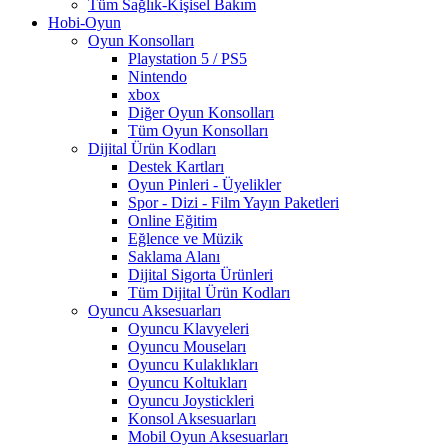
Tüm Sağlık-Kişisel Bakım
Hobi-Oyun
Oyun Konsolları
Playstation 5 / PS5
Nintendo
xbox
Diğer Oyun Konsolları
Tüm Oyun Konsolları
Dijital Ürün Kodları
Destek Kartları
Oyun Pinleri - Üyelikler
Spor - Dizi - Film Yayın Paketleri
Online Eğitim
Eğlence ve Müzik
Saklama Alanı
Dijital Sigorta Ürünleri
Tüm Dijital Ürün Kodları
Oyuncu Aksesuarları
Oyuncu Klavyeleri
Oyuncu Mouseları
Oyuncu Kulaklıkları
Oyuncu Koltukları
Oyuncu Joystickleri
Konsol Aksesuarları
Mobil Oyun Aksesuarları