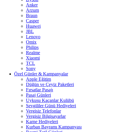
Anker
Arzum
Braun
Casper
Huawei
JBL
Lenovo
Omix
Philips
Realme
Xiaomi
TCL
Sony
Özel Günler & Kampanyalar
Apple Eğitim
Düğün ve Çeyiz Paketleri
Fırsatlar Pasajı
Pasaj Günleri
Uykusu Kaçanlar Kulübü
Sevgililer Günü Hediyeleri
Vergisiz Telefonlar
Vergisiz Bilgisayarlar
Karne Hediyeleri
Kurban Bayramı Kampanyası