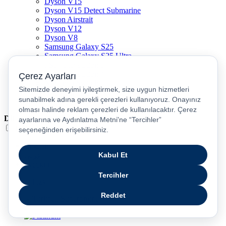
Dyson V15
Dyson V15 Detect Submarine
Dyson Airstrait
Dyson V12
Dyson V8
Samsung Galaxy S25
Samsung Galaxy S25 Ultra
PS5 / Playstation 5
PS4 / Playstation 4
Nintendo Switch
Xbox Series S
Xbox Series X
Dil
Türkçe
English
عربى
русский