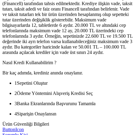
(Financell) tarafından tahsis edilmektedir. Krediye ilişkin vade, taksit
tutarı, taksit adedi ve faiz oranı Financell tarafından belirlenir. Vade
ve taksit tutarları tek bir ürün üzerinden hesaplanmış olup sepetteki
tutar üzerinden değişiklik gösterebilir. Maksimum vade
bilgisayarlarda 12, tabletlerde 6 aydır. 20.000 TL ve altındaki cep
telefonlarında maksimum vade 12 ay, 20.000 TL üzerindeki cep
telefonlarında 3 aydır. Örneğin, sepetinizde 22.600 TL ve 19.500 TL
değerinde iki ayrı telefon varsa kullanabileceğiniz maksimum vade 3
aydır. Bu kategoriler haricinde kalan ve 50.001 TL – 100.000 TL
arasında açılacak krediler için vade üst sınırı 24 aydır.
Nasıl Kredi Kullanabilirim ?
Bir kaç adımda, krediniz anında onaylanır.
1
Sepetini Oluştur
2
Ödeme Yöntemini Alışveriş Kredisi Seç
3
Banka Ekranlarında Başvurunu Tamamla
4
Siparişin Onaylansın
Ürün Güvenliği Bilgileri
ButtonIcon
Sorumlu Kişi