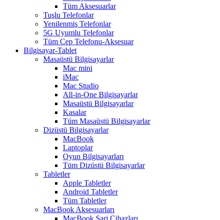
Tüm Aksesuarlar
Tuşlu Telefonlar
Yenilenmiş Telefonlar
5G Uyumlu Telefonlar
Tüm Cep Telefonu-Aksesuar
Bilgisayar-Tablet
Masaüstü Bilgisayarlar
Mac mini
iMac
Mac Studio
All-in-One Bilgisayarlar
Masaüstü Bilgisayarlar
Kasalar
Tüm Masaüstü Bilgisayarlar
Dizüstü Bilgisayarlar
MacBook
Laptoplar
Oyun Bilgisayarları
Tüm Dizüstü Bilgisayarlar
Tabletler
Apple Tabletler
Android Tabletler
Tüm Tabletler
MacBook Aksesuarları
MacBook Şarj Cihazları