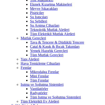
Tost Makineleri
Ekmek Kızartma Makineleri
Meyve Sıkacakları
Pişiriciler
Su Isıtıcıları
Su Sebilleri
Su Arıtma Cihazları
Teknolojik Mutfak Aletleri
Tüm Elektrikli Mutfak Aletleri
Mutfak Gereçleri
Tava & Tencere & Düdüklü Tencere
Çatal & Kaşık & Bıçak Takımları
Yemek Hazırlık Gereçleri
Tüm Mutfak Gereçleri
Yapı Aletleri
Hava Temizleme Cihazları
Fırınlar
Mikrodalga Fırınlar
Mini Fırınlar
Tüm Fırınlar
Isıtma ve Soğutma Sistemleri
Vantilatörler
Radyatörler
Tüm Isıtma ve Soğutma Sistemleri
Tüm Elektrikli Ev Aletleri