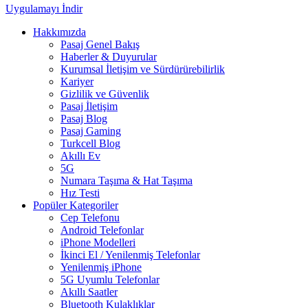
Uygulamayı İndir
Hakkımızda
Pasaj Genel Bakış
Haberler & Duyurular
Kurumsal İletişim ve Sürdürürebilirlik
Kariyer
Gizlilik ve Güvenlik
Pasaj İletişim
Pasaj Blog
Pasaj Gaming
Turkcell Blog
Akıllı Ev
5G
Numara Taşıma & Hat Taşıma
Hız Testi
Popüler Kategoriler
Cep Telefonu
Android Telefonlar
iPhone Modelleri
İkinci El / Yenilenmiş Telefonlar
Yenilenmiş iPhone
5G Uyumlu Telefonlar
Akıllı Saatler
Bluetooth Kulaklıklar