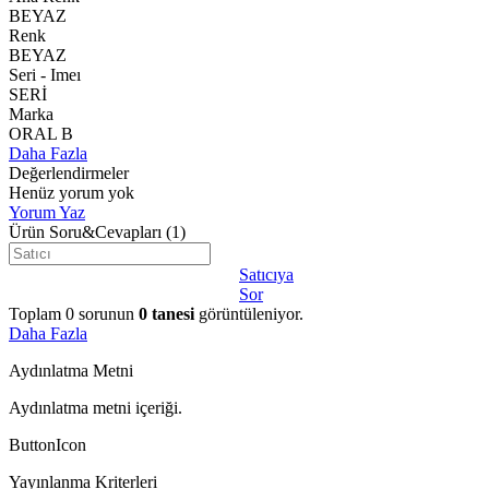
BEYAZ
Renk
BEYAZ
Seri - Imeı
SERİ
Marka
ORAL B
Daha Fazla
Değerlendirmeler
Henüz yorum yok
Yorum Yaz
Ürün Soru&Cevapları
(1)
Satıcıya
Sor
Toplam
0
sorunun
0
tanesi
görüntüleniyor.
Daha Fazla
Aydınlatma Metni
Aydınlatma metni içeriği.
ButtonIcon
Yayınlanma Kriterleri