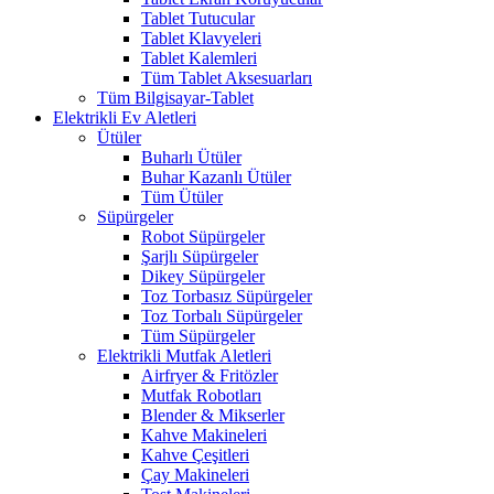
Tablet Tutucular
Tablet Klavyeleri
Tablet Kalemleri
Tüm Tablet Aksesuarları
Tüm Bilgisayar-Tablet
Elektrikli Ev Aletleri
Ütüler
Buharlı Ütüler
Buhar Kazanlı Ütüler
Tüm Ütüler
Süpürgeler
Robot Süpürgeler
Şarjlı Süpürgeler
Dikey Süpürgeler
Toz Torbasız Süpürgeler
Toz Torbalı Süpürgeler
Tüm Süpürgeler
Elektrikli Mutfak Aletleri
Airfryer & Fritözler
Mutfak Robotları
Blender & Mikserler
Kahve Makineleri
Kahve Çeşitleri
Çay Makineleri