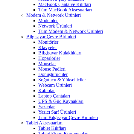
MacBook Çanta ve Kılıfları
Tüm MacBook Aksesuarları
Modem & Network Ürünleri
Modemler
Network Ürünleri
Tüm Modem & Network Ürünleri
Bilgisayar Çevre Birimleri
Monitörler
Klavyeler
BiIgisayar Kulaklıkları
Hoparlörler
Mouselar
Mouse Padleri
Dönüştürücüler
Soğutucu & Yükselticiler
Webcam Ürünleri
Kablolar
Laptop Çantaları
UPS & Güç Kaynakları
Yazıcılar
Yazıcı Sarf Ürünleri
Tüm Bilgisayar Çevre Birimleri
Tablet Aksesuarları
Tablet Kılıfları
Tablet Ekran Koruyucular