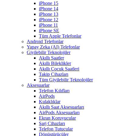
iPhone 15
iPhone 14
iPhone 13
iPhone 12
iPhone 11
iPhone SE
Tüm Apple Telefonlar
Android Telefonlar
Yapay Zeka (AI) Telefonlar
Giyilebilir Teknolojiler
Akıllı Saatler
Akıllı Bileklikler
Akıllı Çocuk Saatleri
Takip Cihazları
Tüm Giyilebilir Teknolojiler
Aksesuarlar
Telefon Kılıfları
AirPods
Kulaklıklar
Akıllı Saat Aksesuarları
AirPods Aksesuarları
Ekran Koruyucular
Şarj Cihazları
Telefon Tutucular
Dönüştürücüler