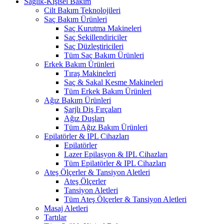
Sağlık-Kişisel Bakım
Cilt Bakım Teknolojileri
Saç Bakım Ürünleri
Saç Kurutma Makineleri
Saç Şekillendiriciler
Saç Düzleştiricileri
Tüm Saç Bakım Ürünleri
Erkek Bakım Ürünleri
Tıraş Makineleri
Saç & Sakal Kesme Makineleri
Tüm Erkek Bakım Ürünleri
Ağız Bakım Ürünleri
Şarjlı Diş Fırçaları
Ağız Duşları
Tüm Ağız Bakım Ürünleri
Epilatörler & IPL Cihazları
Epilatörler
Lazer Epilasyon & IPL Cihazları
Tüm Epilatörler & IPL Cihazları
Ateş Ölçerler & Tansiyon Aletleri
Ateş Ölçerler
Tansiyon Aletleri
Tüm Ateş Ölçerler & Tansiyon Aletleri
Masaj Aletleri
Tartılar