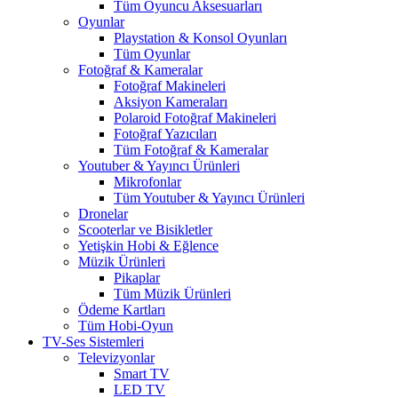
Tüm Oyuncu Aksesuarları
Oyunlar
Playstation & Konsol Oyunları
Tüm Oyunlar
Fotoğraf & Kameralar
Fotoğraf Makineleri
Aksiyon Kameraları
Polaroid Fotoğraf Makineleri
Fotoğraf Yazıcıları
Tüm Fotoğraf & Kameralar
Youtuber & Yayıncı Ürünleri
Mikrofonlar
Tüm Youtuber & Yayıncı Ürünleri
Dronelar
Scooterlar ve Bisikletler
Yetişkin Hobi & Eğlence
Müzik Ürünleri
Pikaplar
Tüm Müzik Ürünleri
Ödeme Kartları
Tüm Hobi-Oyun
TV-Ses Sistemleri
Televizyonlar
Smart TV
LED TV