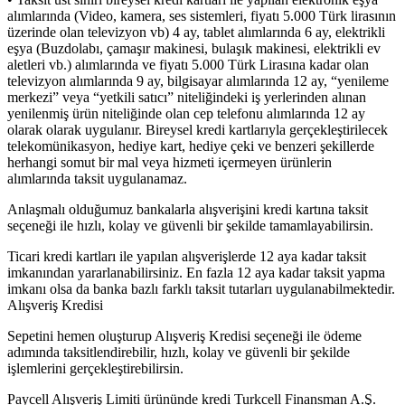
alımlarında (Video, kamera, ses sistemleri, fiyatı 5.000 Türk lirasının
üzerinde olan televizyon vb) 4 ay, tablet alımlarında 6 ay, elektrikli
eşya (Buzdolabı, çamaşır makinesi, bulaşık makinesi, elektrikli ev
aletleri vb.) alımlarında ve fiyatı 5.000 Türk Lirasına kadar olan
televizyon alımlarında 9 ay, bilgisayar alımlarında 12 ay, “yenileme
merkezi” veya “yetkili satıcı” niteliğindeki iş yerlerinden alınan
yenilenmiş ürün niteliğinde olan cep telefonu alımlarında 12 ay
olarak olarak uygulanır. Bireysel kredi kartlarıyla gerçekleştirilecek
telekomünikasyon, hediye kart, hediye çeki ve benzeri şekillerde
herhangi somut bir mal veya hizmeti içermeyen ürünlerin
alımlarında taksit uygulanamaz.
Anlaşmalı olduğumuz bankalarla alışverişini kredi kartına taksit
seçeneği ile hızlı, kolay ve güvenli bir şekilde tamamlayabilirsin.
Ticari kredi kartları ile yapılan alışverişlerde 12 aya kadar taksit
imkanından yararlanabilirsiniz. En fazla 12 aya kadar taksit yapma
imkanı olsa da banka bazlı farklı taksit tutarları uygulanabilmektedir.
Alışveriş Kredisi
Sepetini hemen oluşturup Alışveriş Kredisi seçeneği ile ödeme
adımında taksitlendirebilir, hızlı, kolay ve güvenli bir şekilde
işlemlerini gerçekleştirebilirsin.
Paycell Alışveriş Limiti ürününde kredi Turkcell Finansman A.Ş.