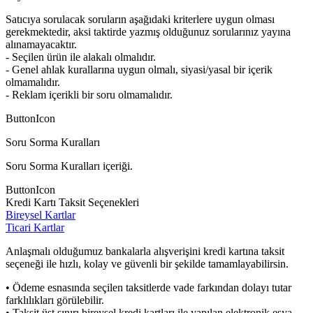
Satıcıya sorulacak soruların aşağıdaki kriterlere uygun olması
gerekmektedir, aksi taktirde yazmış olduğunuz sorularınız yayına
alınamayacaktır.
- Seçilen ürün ile alakalı olmalıdır.
- Genel ahlak kurallarına uygun olmalı, siyasi/yasal bir içerik
olmamalıdır.
- Reklam içerikli bir soru olmamalıdır.
ButtonIcon
Soru Sorma Kuralları
Soru Sorma Kuralları içeriği.
ButtonIcon
Kredi Kartı Taksit Seçenekleri
Bireysel Kartlar
Ticari Kartlar
Anlaşmalı olduğumuz bankalarla alışverişini kredi kartına taksit
seçeneği ile hızlı, kolay ve güvenli bir şekilde tamamlayabilirsin.
• Ödeme esnasında seçilen taksitlerde vade farkından dolayı tutar
farklılıkları görülebilir.
• Taksit üst sınırı bireysel kredi kartları ile yapılan elektronik eşya