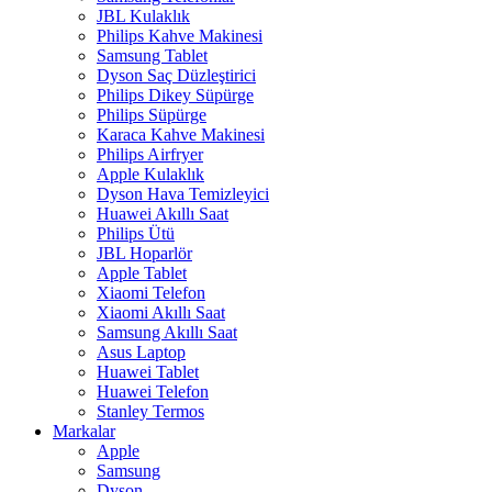
JBL Kulaklık
Philips Kahve Makinesi
Samsung Tablet
Dyson Saç Düzleştirici
Philips Dikey Süpürge
Philips Süpürge
Karaca Kahve Makinesi
Philips Airfryer
Apple Kulaklık
Dyson Hava Temizleyici
Huawei Akıllı Saat
Philips Ütü
JBL Hoparlör
Apple Tablet
Xiaomi Telefon
Xiaomi Akıllı Saat
Samsung Akıllı Saat
Asus Laptop
Huawei Tablet
Huawei Telefon
Stanley Termos
Markalar
Apple
Samsung
Dyson