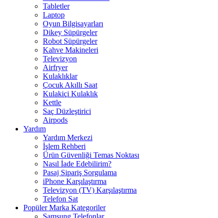
Tabletler
Laptop
Oyun Bilgisayarları
Dikey Süpürgeler
Robot Süpürgeler
Kahve Makineleri
Televizyon
Airfryer
Kulaklıklar
Çocuk Akıllı Saat
Kulakiçi Kulaklık
Kettle
Saç Düzleştirici
Airpods
Yardım
Yardım Merkezi
İşlem Rehberi
Ürün Güvenliği Temas Noktası
Nasıl İade Edebilirim?
Pasaj Sipariş Sorgulama
iPhone Karşılaştırma
Televizyon (TV) Karşılaştırma
Telefon Sat
Popüler Marka Kategoriler
Samsung Telefonlar