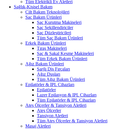
Tüm Elektrikli Ev Aletleri
Sağlık-Kişisel Bakım
Cilt Bakım Teknolojileri
Saç Bakım Ürünleri
Saç Kurutma Makineleri
Saç Şekillendiriciler
Saç Düzleştiricileri
Tüm Saç Bakım Ürünleri
Erkek Bakım Ürünleri
Tıraş Makineleri
Saç & Sakal Kesme Makineleri
Tüm Erkek Bakım Ürünleri
Ağız Bakım Ürünleri
Şarjlı Diş Fırçaları
Ağız Duşları
Tüm Ağız Bakım Ürünleri
Epilatörler & IPL Cihazları
Epilatörler
Lazer Epilasyon & IPL Cihazları
Tüm Epilatörler & IPL Cihazları
Ateş Ölçerler & Tansiyon Aletleri
Ateş Ölçerler
Tansiyon Aletleri
Tüm Ateş Ölçerler & Tansiyon Aletleri
Masaj Aletleri