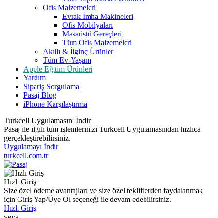
Ofis Malzemeleri
Evrak İmha Makineleri
Ofis Mobilyaları
Masaüstü Gereçleri
Tüm Ofis Malzemeleri
Akıllı & İlginç Ürünler
Tüm Ev-Yaşam
Apple Eğitim Ürünleri
Yardım
Sipariş Sorgulama
Pasaj Blog
iPhone Karşılaştırma
Turkcell Uygulamasını İndir
Pasaj ile ilgili tüm işlemlerinizi Turkcell Uygulamasından hızlıca
gerçekleştirebilirsiniz.
Uygulamayı İndir
turkcell.com.tr
Hızlı Giriş
Size özel ödeme avantajları ve size özel tekliflerden faydalanmak
için Giriş Yap/Üye Ol seçeneği ile devam edebilirsiniz.
Hızlı Giriş
veya