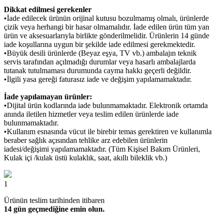
Dikkat edilmesi gerekenler
•İade edilecek ürünün orijinal kutusu bozulmamış olmalı, ürünlerde
çizik veya herhangi bir hasar olmamalıdır. İade edilen ürün tüm yan
ürün ve aksesuarlarıyla birlikte gönderilmelidir. Ürünlerin 14 günde
iade koşullarına uygun bir şekilde iade edilmesi gerekmektedir.
•Büyük desili ürünlerde (Beyaz eşya, TV vb.) ambalajın teknik
servis tarafından açılmadığı durumlar veya hasarlı ambalajlarda
tutanak tutulmaması durumunda cayma hakkı geçerli değildir.
•İlgili yasa gereği faturasız iade ve değişim yapılamamaktadır.
İade yapılamayan ürünler:
•Dijital ürün kodlarında iade bulunmamaktadır. Elektronik ortamda
anında iletilen hizmetler veya teslim edilen ürünlerde iade
bulunmamaktadır.
•Kullanım esnasında vücut ile birebir temas gerektiren ve kullanımla
beraber sağlık açısından tehlike arz edebilen ürünlerin
iadesi/değişimi yapılamamaktadır. (Tüm Kişisel Bakım Ürünleri,
Kulak içi /kulak üstü kulaklık, saat, akıllı bileklik vb.)
1
Ürünün teslim tarihinden itibaren
14 gün geçmediğine emin olun.