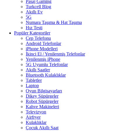
Pasaj Gaming
Turkcell Blog
Akıllı Ev
5G
Numara Taşıma & Hat Taşıma
Hız Testi
Popüler Kategoriler
Cep Telefonu
Android Telefonlar
iPhone Modelleri
İkinci El / Yenilenmiş Telefonlar
Yenilenmiş iPhone
5G Uyumlu Telefonlar
Akıllı Saatler
Bluetooth Kulaklıklar
Tabletler
Laptop
Oyun Bilgisayarları
Dikey Süpürgeler
Robot Süpürgeler
Kahve Makineleri
Televizyon
Airfryer
Kulaklıklar
Çocuk Akıllı Saat