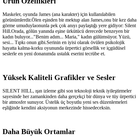
Ürün Özellikleri
Maskeler, oyunda James (ana karakter) için kullanılabilen
görünümlerdir.Ölen eşinden bir mektup alan James,onu bir kez daha
görme umuduylaonunla pek çok anıyı paylaştığı yere gidiyor: Silent
Hill.Orada, gölün yanında eşine ürkütücü derecede benzeyen bir
kadın buluyor..."Benim adım... Maria," kadın gülümsüyor. Yüzü,
sesi... Tıpkı onun gibi.Serinin en iyisi olarak övülen psikolojik
hayatta kalma-korku oyununda ürpertici görsellik ve içgüdüsel
seslerle en yeni donanımda ustalık eserini tecrübe et.
Yüksek Kaliteli Grafikler ve Sesler
SILENT HILL, ışın izleme gibi son teknoloji teknik iyileştirmeler
sayesinde her zamankinden daha gerçekçi bir dünya ve tüy ürpertici
bir atmosfer sunuyor. Üstelik üç boyutlu yeni ses düzenlemeleri
eşliğinde kendini aksiyonun merkezinde hissedeceksin.
Daha Büyük Ortamlar