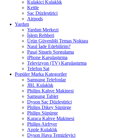
Kulakiçi Kulaklık
Kettle
Saç Düzleştirici
Airpods
Yardım
Yardım Merkezi
İşlem Rehberi
Ürün Güvenliği Temas Noktası
Nasıl İade Edebilirim?
Pasaj Sipariş Sorgulama
iPhone Karşılaştırma
Televizyon (TV) Karşılaştırma
Telefon Sat
Popüler Marka Kategoriler
Samsung Telefonlar
JBL Kulaklık
Philips Kahve Makinesi
Samsung Tablet
Dyson Saç Düzleştirici
Philips Dikey Süpürge
Philips Süpürge
Karaca Kahve Makinesi
Philips Airfryer
Apple Kulaklık
Dyson Hava Temizleyici