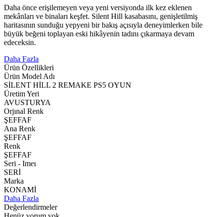
Daha önce erişilemeyen veya yeni versiyonda ilk kez eklenen
mekânları ve binaları keşfet. Silent Hill kasabasını, genişletilmiş
haritasının sunduğu yepyeni bir bakış açısıyla deneyimlerken bile
büyük beğeni toplayan eski hikâyenin tadını çıkarmaya devam
edeceksin.
Daha Fazla
Ürün Özellikleri
Ürün Model Adı
SİLENT HİLL 2 REMAKE PS5 OYUN
Üretim Yeri
AVUSTURYA
Orjınal Renk
ŞEFFAF
Ana Renk
ŞEFFAF
Renk
ŞEFFAF
Seri - Imeı
SERİ
Marka
KONAMİ
Daha Fazla
Değerlendirmeler
Henüz yorum yok