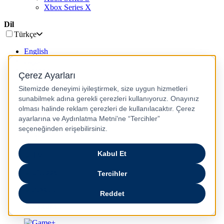
Xbox Series X
Dil
Türkçe
English
عربى
русский