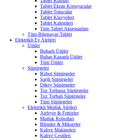
Tablet Kılıfları
Tablet Ekran Koruyucular
Tablet Tutucular
Tablet Klavyeleri
Tablet Kalemleri
Tüm Tablet Aksesuarları
Tüm Bilgisayar-Tablet
Elektrikli Ev Aletleri
Ütüler
Buharlı Ütüler
Buhar Kazanlı Ütüler
Tüm Ütüler
Süpürgeler
Robot Süpürgeler
Şarjlı Süpürgeler
Dikey Süpürgeler
Toz Torbasız Süpürgeler
Toz Torbalı Süpürgeler
Tüm Süpürgeler
Elektrikli Mutfak Aletleri
Airfryer & Fritözler
Mutfak Robotları
Blender & Mikserler
Kahve Makineleri
Kahve Çeşitleri