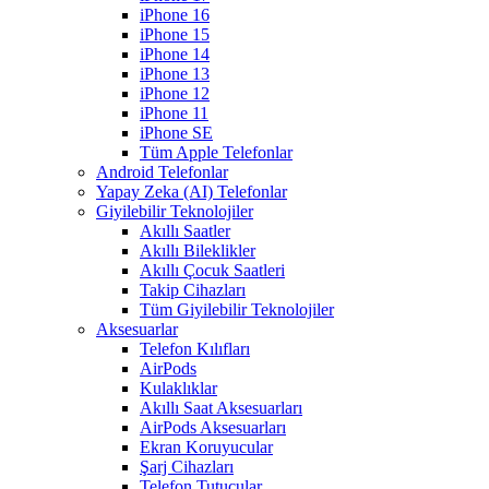
iPhone 16
iPhone 15
iPhone 14
iPhone 13
iPhone 12
iPhone 11
iPhone SE
Tüm Apple Telefonlar
Android Telefonlar
Yapay Zeka (AI) Telefonlar
Giyilebilir Teknolojiler
Akıllı Saatler
Akıllı Bileklikler
Akıllı Çocuk Saatleri
Takip Cihazları
Tüm Giyilebilir Teknolojiler
Aksesuarlar
Telefon Kılıfları
AirPods
Kulaklıklar
Akıllı Saat Aksesuarları
AirPods Aksesuarları
Ekran Koruyucular
Şarj Cihazları
Telefon Tutucular