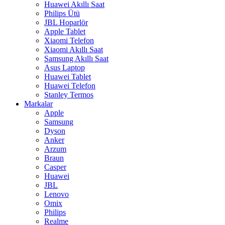
Huawei Akıllı Saat
Philips Ütü
JBL Hoparlör
Apple Tablet
Xiaomi Telefon
Xiaomi Akıllı Saat
Samsung Akıllı Saat
Asus Laptop
Huawei Tablet
Huawei Telefon
Stanley Termos
Markalar
Apple
Samsung
Dyson
Anker
Arzum
Braun
Casper
Huawei
JBL
Lenovo
Omix
Philips
Realme