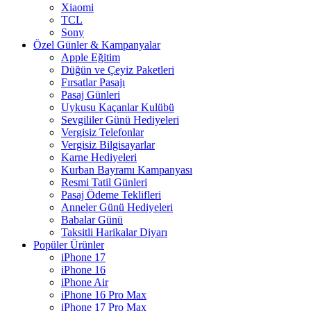
Xiaomi
TCL
Sony
Özel Günler & Kampanyalar
Apple Eğitim
Düğün ve Çeyiz Paketleri
Fırsatlar Pasajı
Pasaj Günleri
Uykusu Kaçanlar Kulübü
Sevgililer Günü Hediyeleri
Vergisiz Telefonlar
Vergisiz Bilgisayarlar
Karne Hediyeleri
Kurban Bayramı Kampanyası
Resmi Tatil Günleri
Pasaj Ödeme Teklifleri
Anneler Günü Hediyeleri
Babalar Günü
Taksitli Harikalar Diyarı
Popüler Ürünler
iPhone 17
iPhone 16
iPhone Air
iPhone 16 Pro Max
iPhone 17 Pro Max