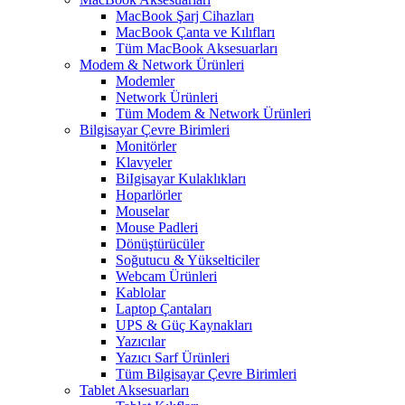
MacBook Şarj Cihazları
MacBook Çanta ve Kılıfları
Tüm MacBook Aksesuarları
Modem & Network Ürünleri
Modemler
Network Ürünleri
Tüm Modem & Network Ürünleri
Bilgisayar Çevre Birimleri
Monitörler
Klavyeler
BiIgisayar Kulaklıkları
Hoparlörler
Mouselar
Mouse Padleri
Dönüştürücüler
Soğutucu & Yükselticiler
Webcam Ürünleri
Kablolar
Laptop Çantaları
UPS & Güç Kaynakları
Yazıcılar
Yazıcı Sarf Ürünleri
Tüm Bilgisayar Çevre Birimleri
Tablet Aksesuarları