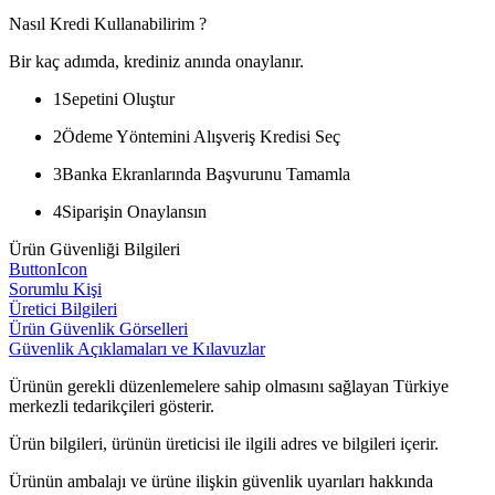
Nasıl Kredi Kullanabilirim ?
Bir kaç adımda, krediniz anında onaylanır.
1
Sepetini Oluştur
2
Ödeme Yöntemini Alışveriş Kredisi Seç
3
Banka Ekranlarında Başvurunu Tamamla
4
Siparişin Onaylansın
Ürün Güvenliği Bilgileri
ButtonIcon
Sorumlu Kişi
Üretici Bilgileri
Ürün Güvenlik Görselleri
Güvenlik Açıklamaları ve Kılavuzlar
Ürünün gerekli düzenlemelere sahip olmasını sağlayan Türkiye
merkezli tedarikçileri gösterir.
Ürün bilgileri, ürünün üreticisi ile ilgili adres ve bilgileri içerir.
Ürünün ambalajı ve ürüne ilişkin güvenlik uyarıları hakkında