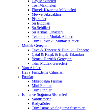
Çay Makineleri
Tost Makineleri
Ekmek Kızartma Makineleri
Meyve Sıkacakları
Pişiriciler
Su Isıtıcıları
Su Sebilleri
Su Arıtma Cihazları
Teknolojik Mutfak Aletleri
Tüm Elektrikli Mutfak Aletleri
Mutfak Gereçleri
Tava & Tencere & Düdüklü Tencere
Çatal & Kaşık & Bıçak Takımları
Yemek Hazırlık Gereçleri
Tüm Mutfak Gereçleri
Yapı Aletleri
Hava Temizleme Cihazları
Fırınlar
Mikrodalga Fırınlar
Mini Fırınlar
Tüm Fırınlar
Isıtma ve Soğutma Sistemleri
Vantilatörler
Radyatörler
Tüm Isıtma ve Soğutma Sistemleri