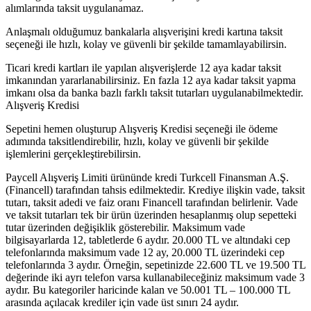
alımlarında taksit uygulanamaz.
Anlaşmalı olduğumuz bankalarla alışverişini kredi kartına taksit
seçeneği ile hızlı, kolay ve güvenli bir şekilde tamamlayabilirsin.
Ticari kredi kartları ile yapılan alışverişlerde 12 aya kadar taksit
imkanından yararlanabilirsiniz. En fazla 12 aya kadar taksit yapma
imkanı olsa da banka bazlı farklı taksit tutarları uygulanabilmektedir.
Alışveriş Kredisi
Sepetini hemen oluşturup Alışveriş Kredisi seçeneği ile ödeme
adımında taksitlendirebilir, hızlı, kolay ve güvenli bir şekilde
işlemlerini gerçekleştirebilirsin.
Paycell Alışveriş Limiti ürününde kredi Turkcell Finansman A.Ş.
(Financell) tarafından tahsis edilmektedir. Krediye ilişkin vade, taksit
tutarı, taksit adedi ve faiz oranı Financell tarafından belirlenir. Vade
ve taksit tutarları tek bir ürün üzerinden hesaplanmış olup sepetteki
tutar üzerinden değişiklik gösterebilir. Maksimum vade
bilgisayarlarda 12, tabletlerde 6 aydır. 20.000 TL ve altındaki cep
telefonlarında maksimum vade 12 ay, 20.000 TL üzerindeki cep
telefonlarında 3 aydır. Örneğin, sepetinizde 22.600 TL ve 19.500 TL
değerinde iki ayrı telefon varsa kullanabileceğiniz maksimum vade 3
aydır. Bu kategoriler haricinde kalan ve 50.001 TL – 100.000 TL
arasında açılacak krediler için vade üst sınırı 24 aydır.