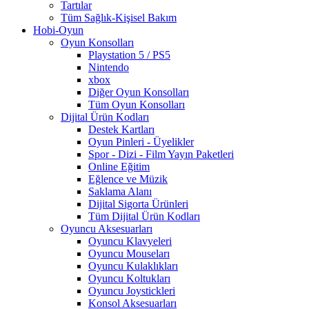
Tartılar
Tüm Sağlık-Kişisel Bakım
Hobi-Oyun
Oyun Konsolları
Playstation 5 / PS5
Nintendo
xbox
Diğer Oyun Konsolları
Tüm Oyun Konsolları
Dijital Ürün Kodları
Destek Kartları
Oyun Pinleri - Üyelikler
Spor - Dizi - Film Yayın Paketleri
Online Eğitim
Eğlence ve Müzik
Saklama Alanı
Dijital Sigorta Ürünleri
Tüm Dijital Ürün Kodları
Oyuncu Aksesuarları
Oyuncu Klavyeleri
Oyuncu Mouseları
Oyuncu Kulaklıkları
Oyuncu Koltukları
Oyuncu Joystickleri
Konsol Aksesuarları