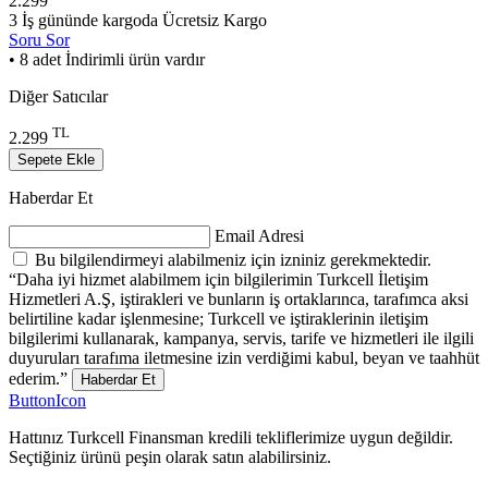
2.299
3 İş gününde kargoda
Ücretsiz Kargo
Soru Sor
• 8 adet İndirimli ürün vardır
Diğer Satıcılar
TL
2.299
Sepete Ekle
Haberdar Et
Email Adresi
Bu bilgilendirmeyi alabilmeniz için izniniz gerekmektedir.
“Daha iyi hizmet alabilmem için bilgilerimin Turkcell İletişim
Hizmetleri A.Ş, iştirakleri ve bunların iş ortaklarınca, tarafımca aksi
belirtiline kadar işlenmesine; Turkcell ve iştiraklerinin iletişim
bilgilerimi kullanarak, kampanya, servis, tarife ve hizmetleri ile ilgili
duyuruları tarafıma iletmesine izin verdiğimi kabul, beyan ve taahhüt
ederim.”
Haberdar Et
ButtonIcon
Hattınız Turkcell Finansman kredili tekliflerimize uygun değildir.
Seçtiğiniz ürünü peşin olarak satın alabilirsiniz.