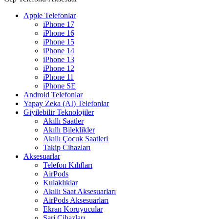
Apple Telefonlar
iPhone 17
iPhone 16
iPhone 15
iPhone 14
iPhone 13
iPhone 12
iPhone 11
iPhone SE
Android Telefonlar
Yapay Zeka (AI) Telefonlar
Giyilebilir Teknolojiler
Akıllı Saatler
Akıllı Bileklikler
Akıllı Çocuk Saatleri
Takip Cihazları
Aksesuarlar
Telefon Kılıfları
AirPods
Kulaklıklar
Akıllı Saat Aksesuarları
AirPods Aksesuarları
Ekran Koruyucular
Şarj Cihazları