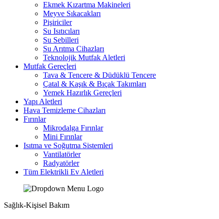
Ekmek Kızartma Makineleri
Meyve Sıkacakları
Pişiriciler
Su Isıtıcıları
Su Sebilleri
Su Arıtma Cihazları
Teknolojik Mutfak Aletleri
Mutfak Gereçleri
Tava & Tencere & Düdüklü Tencere
Çatal & Kaşık & Bıçak Takımları
Yemek Hazırlık Gereçleri
Yapı Aletleri
Hava Temizleme Cihazları
Fırınlar
Mikrodalga Fırınlar
Mini Fırınlar
Isıtma ve Soğutma Sistemleri
Vantilatörler
Radyatörler
Tüm Elektrikli Ev Aletleri
Sağlık-Kişisel Bakım