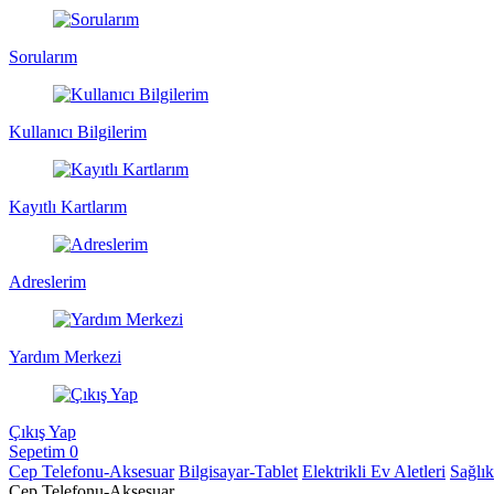
Sorularım
Kullanıcı Bilgilerim
Kayıtlı Kartlarım
Adreslerim
Yardım Merkezi
Çıkış Yap
Sepetim
0
Cep Telefonu-Aksesuar
Bilgisayar-Tablet
Elektrikli Ev Aletleri
Sağlı
Cep Telefonu-Aksesuar