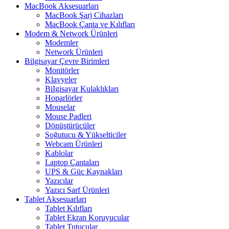
MacBook Aksesuarları
MacBook Şarj Cihazları
MacBook Çanta ve Kılıfları
Modem & Network Ürünleri
Modemler
Network Ürünleri
Bilgisayar Çevre Birimleri
Monitörler
Klavyeler
BiIgisayar Kulaklıkları
Hoparlörler
Mouselar
Mouse Padleri
Dönüştürücüler
Soğutucu & Yükselticiler
Webcam Ürünleri
Kablolar
Laptop Çantaları
UPS & Güç Kaynakları
Yazıcılar
Yazıcı Sarf Ürünleri
Tablet Aksesuarları
Tablet Kılıfları
Tablet Ekran Koruyucular
Tablet Tutucular