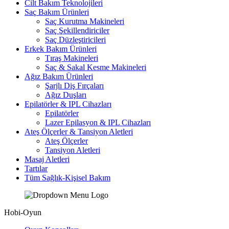
Cilt Bakım Teknolojileri
Saç Bakım Ürünleri
Saç Kurutma Makineleri
Saç Şekillendiriciler
Saç Düzleştiricileri
Erkek Bakım Ürünleri
Tıraş Makineleri
Saç & Sakal Kesme Makineleri
Ağız Bakım Ürünleri
Şarjlı Diş Fırçaları
Ağız Duşları
Epilatörler & IPL Cihazları
Epilatörler
Lazer Epilasyon & IPL Cihazları
Ateş Ölçerler & Tansiyon Aletleri
Ateş Ölçerler
Tansiyon Aletleri
Masaj Aletleri
Tartılar
Tüm Sağlık-Kişisel Bakım
Hobi-Oyun