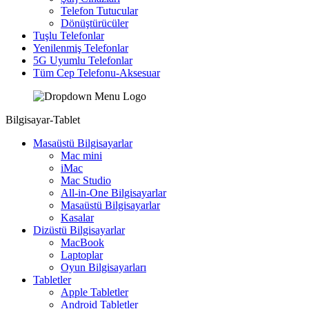
Telefon Tutucular
Dönüştürücüler
Tuşlu Telefonlar
Yenilenmiş Telefonlar
5G Uyumlu Telefonlar
Tüm Cep Telefonu-Aksesuar
Bilgisayar-Tablet
Masaüstü Bilgisayarlar
Mac mini
iMac
Mac Studio
All-in-One Bilgisayarlar
Masaüstü Bilgisayarlar
Kasalar
Dizüstü Bilgisayarlar
MacBook
Laptoplar
Oyun Bilgisayarları
Tabletler
Apple Tabletler
Android Tabletler