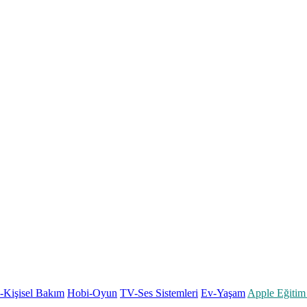
k-Kişisel Bakım
Hobi-Oyun
TV-Ses Sistemleri
Ev-Yaşam
Apple Eğitim