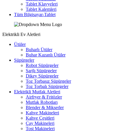
Tablet Klavyeleri
Tablet Kalemleri
Tüm Bilgisayar-Tablet
Elektrikli Ev Aletleri
Ütüler
Buharlı Ütüler
Buhar Kazanlı Ütüler
Süpürgeler
Robot Süpürgeler
Şarjlı Süpürgeler
Dikey Süpürgeler
Toz Torbasız Süpürgeler
Toz Torbalı Süpürgeler
Elektrikli Mutfak Aletleri
Airfryer & Fritözler
Mutfak Robotları
Blender & Mikserler
Kahve Makineleri
Kahve Çeşitleri
Çay Makineleri
Tost Makineleri