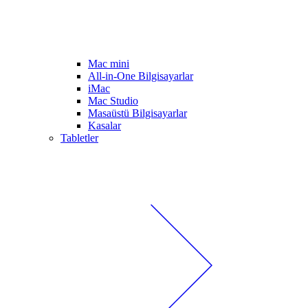
Mac mini
All-in-One Bilgisayarlar
iMac
Mac Studio
Masaüstü Bilgisayarlar
Kasalar
Tabletler