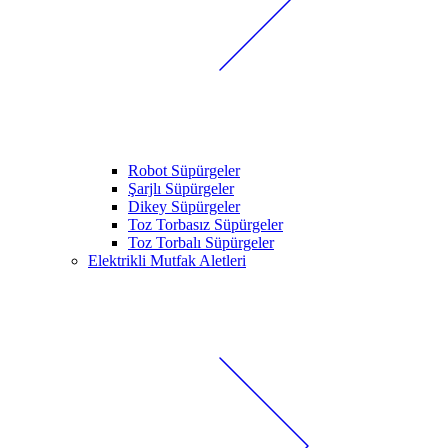
Robot Süpürgeler
Şarjlı Süpürgeler
Dikey Süpürgeler
Toz Torbasız Süpürgeler
Toz Torbalı Süpürgeler
Elektrikli Mutfak Aletleri