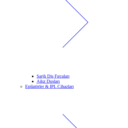
Şarjlı Diş Fırçaları
Ağız Duşları
Epilatörler & IPL Cihazları