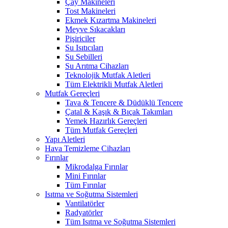
Çay Makineleri
Tost Makineleri
Ekmek Kızartma Makineleri
Meyve Sıkacakları
Pişiriciler
Su Isıtıcıları
Su Sebilleri
Su Arıtma Cihazları
Teknolojik Mutfak Aletleri
Tüm Elektrikli Mutfak Aletleri
Mutfak Gereçleri
Tava & Tencere & Düdüklü Tencere
Çatal & Kaşık & Bıçak Takımları
Yemek Hazırlık Gereçleri
Tüm Mutfak Gereçleri
Yapı Aletleri
Hava Temizleme Cihazları
Fırınlar
Mikrodalga Fırınlar
Mini Fırınlar
Tüm Fırınlar
Isıtma ve Soğutma Sistemleri
Vantilatörler
Radyatörler
Tüm Isıtma ve Soğutma Sistemleri