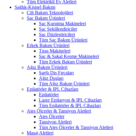
Tüm Elektrikli Ev Aletleri
Sağlık-Kişisel Bakım
Cilt Bakım Teknolojileri
Saç Bakım Ürünleri
Saç Kurutma Makineleri
Saç Şekillendiriciler
Saç Düzleştiricileri
Tüm Saç Bakım Ürünleri
Erkek Bakım Ürünleri
Tıraş Makineleri
Saç & Sakal Kesme Makineleri
Tüm Erkek Bakım Ürünleri
Ağız Bakım Ürünleri
Şarjlı Diş Fırçaları
Ağız Duşları
Tüm Ağız Bakım Ürünleri
Epilatörler & IPL Cihazları
Epilatörler
Lazer Epilasyon & IPL Cihazları
Tüm Epilatörler & IPL Cihazları
Ateş Ölçerler & Tansiyon Aletleri
Ateş Ölçerler
Tansiyon Aletleri
Tüm Ateş Ölçerler & Tansiyon Aletleri
Masaj Aletleri