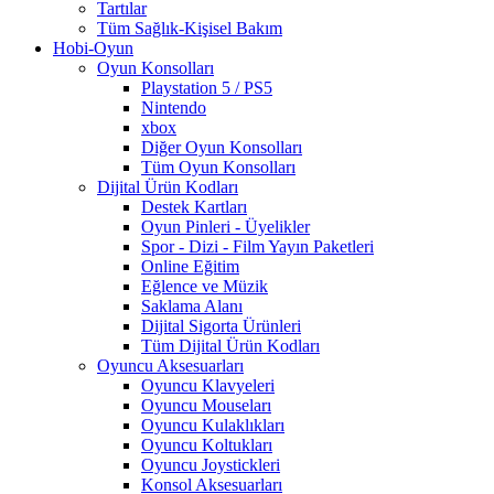
Tartılar
Tüm Sağlık-Kişisel Bakım
Hobi-Oyun
Oyun Konsolları
Playstation 5 / PS5
Nintendo
xbox
Diğer Oyun Konsolları
Tüm Oyun Konsolları
Dijital Ürün Kodları
Destek Kartları
Oyun Pinleri - Üyelikler
Spor - Dizi - Film Yayın Paketleri
Online Eğitim
Eğlence ve Müzik
Saklama Alanı
Dijital Sigorta Ürünleri
Tüm Dijital Ürün Kodları
Oyuncu Aksesuarları
Oyuncu Klavyeleri
Oyuncu Mouseları
Oyuncu Kulaklıkları
Oyuncu Koltukları
Oyuncu Joystickleri
Konsol Aksesuarları