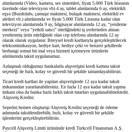
alımlarında (Video, kamera, ses sistemleri, fiyatı 5.000 Türk lirasının
üzerinde olan televizyon vb) 4 ay, tablet alımlarında 6 ay, elektrikli
eşya (Buzdolabı, çamaşır makinesi, bulaşık makinesi, elektrikli ev
aletleri vb.) alımlarında ve fiyatı 5.000 Türk Lirasına kadar olan
televizyon alımlarında 9 ay, bilgisayar alımlarında 12 ay, “yenileme
merkezi” veya “yetkili satıcı” niteliğindeki iş yerlerinden alınan
yenilenmiş ürün niteliğinde olan cep telefonu alımlarında 12 ay
olarak olarak uygulanır. Bireysel kredi kartlarıyla gerçekleştirilecek
telekomünikasyon, hediye kart, hediye çeki ve benzeri şekillerde
herhangi somut bir mal veya hizmeti içermeyen ürünlerin
alımlarında taksit uygulanamaz.
Anlaşmalı olduğumuz bankalarla alışverişini kredi kartına taksit
seçeneği ile hızlı, kolay ve güvenli bir şekilde tamamlayabilirsin.
Ticari kredi kartları ile yapılan alışverişlerde 12 aya kadar taksit
imkanından yararlanabilirsiniz. En fazla 12 aya kadar taksit yapma
imkanı olsa da banka bazlı farklı taksit tutarları uygulanabilmektedir.
Alışveriş Kredisi
Sepetini hemen oluşturup Alışveriş Kredisi seçeneği ile ödeme
adımında taksitlendirebilir, hızlı, kolay ve güvenli bir şekilde
işlemlerini gerçekleştirebilirsin.
Paycell Alışveriş Limiti ürününde kredi Turkcell Finansman A.Ş.