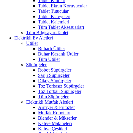
Tablet Kılıfları
Tablet Ekran Koruyucular
Tablet Tutucular
Tablet Klavyeleri
Tablet Kalemleri
Tüm Tablet Aksesuarları
Tüm Bilgisayar-Tablet
Elektrikli Ev Aletleri
Ütüler
Buharlı Ütüler
Buhar Kazanlı Ütüler
Tüm Ütüler
Süpürgeler
Robot Süpürgeler
Şarjlı Süpürgeler
Dikey Süpürgeler
Toz Torbasız Süpürgeler
Toz Torbalı Süpürgeler
Tüm Süpürgeler
Elektrikli Mutfak Aletleri
Airfryer & Fritözler
Mutfak Robotları
Blender & Mikserler
Kahve Makineleri
Kahve Çeşitleri