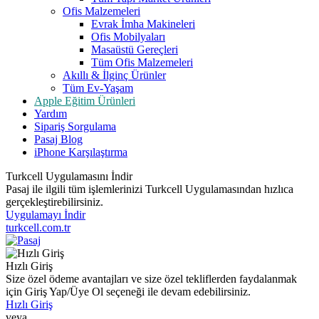
Ofis Malzemeleri
Evrak İmha Makineleri
Ofis Mobilyaları
Masaüstü Gereçleri
Tüm Ofis Malzemeleri
Akıllı & İlginç Ürünler
Tüm Ev-Yaşam
Apple Eğitim Ürünleri
Yardım
Sipariş Sorgulama
Pasaj Blog
iPhone Karşılaştırma
Turkcell Uygulamasını İndir
Pasaj ile ilgili tüm işlemlerinizi Turkcell Uygulamasından hızlıca
gerçekleştirebilirsiniz.
Uygulamayı İndir
turkcell.com.tr
Hızlı Giriş
Size özel ödeme avantajları ve size özel tekliflerden faydalanmak
için Giriş Yap/Üye Ol seçeneği ile devam edebilirsiniz.
Hızlı Giriş
veya