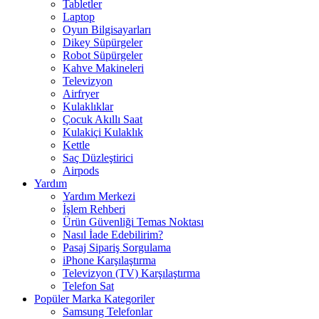
Tabletler
Laptop
Oyun Bilgisayarları
Dikey Süpürgeler
Robot Süpürgeler
Kahve Makineleri
Televizyon
Airfryer
Kulaklıklar
Çocuk Akıllı Saat
Kulakiçi Kulaklık
Kettle
Saç Düzleştirici
Airpods
Yardım
Yardım Merkezi
İşlem Rehberi
Ürün Güvenliği Temas Noktası
Nasıl İade Edebilirim?
Pasaj Sipariş Sorgulama
iPhone Karşılaştırma
Televizyon (TV) Karşılaştırma
Telefon Sat
Popüler Marka Kategoriler
Samsung Telefonlar