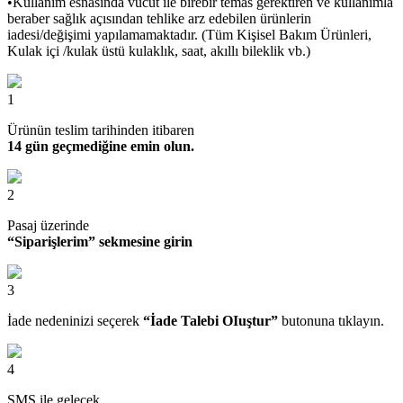
•Kullanım esnasında vücut ile birebir temas gerektiren ve kullanımla
beraber sağlık açısından tehlike arz edebilen ürünlerin
iadesi/değişimi yapılamamaktadır. (Tüm Kişisel Bakım Ürünleri,
Kulak içi /kulak üstü kulaklık, saat, akıllı bileklik vb.)
1
Ürünün teslim tarihinden itibaren
14 gün geçmediğine emin olun.
2
Pasaj üzerinde
“Siparişlerim” sekmesine girin
3
İade nedeninizi seçerek
“İade Talebi OIuştur”
butonuna tıklayın.
4
SMS ile gelecek