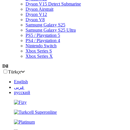
Dyson V15 Detect Submarine
Dyson Airstrait
Dyson V12
Dyson V8
Samsung Galaxy S25
Samsung Galaxy S25 Ultra
PS5 / Playstation 5
PS4 / Playstation 4
Nintendo Switch
Xbox Series S
Xbox Series X
Dil
Türkçe
English
عربى
русский