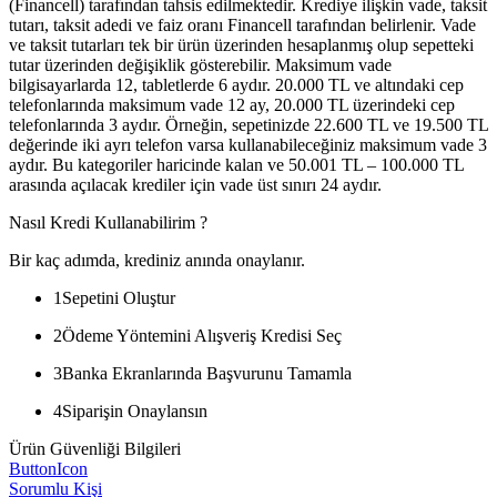
(Financell) tarafından tahsis edilmektedir. Krediye ilişkin vade, taksit
tutarı, taksit adedi ve faiz oranı Financell tarafından belirlenir. Vade
ve taksit tutarları tek bir ürün üzerinden hesaplanmış olup sepetteki
tutar üzerinden değişiklik gösterebilir. Maksimum vade
bilgisayarlarda 12, tabletlerde 6 aydır. 20.000 TL ve altındaki cep
telefonlarında maksimum vade 12 ay, 20.000 TL üzerindeki cep
telefonlarında 3 aydır. Örneğin, sepetinizde 22.600 TL ve 19.500 TL
değerinde iki ayrı telefon varsa kullanabileceğiniz maksimum vade 3
aydır. Bu kategoriler haricinde kalan ve 50.001 TL – 100.000 TL
arasında açılacak krediler için vade üst sınırı 24 aydır.
Nasıl Kredi Kullanabilirim ?
Bir kaç adımda, krediniz anında onaylanır.
1
Sepetini Oluştur
2
Ödeme Yöntemini Alışveriş Kredisi Seç
3
Banka Ekranlarında Başvurunu Tamamla
4
Siparişin Onaylansın
Ürün Güvenliği Bilgileri
ButtonIcon
Sorumlu Kişi