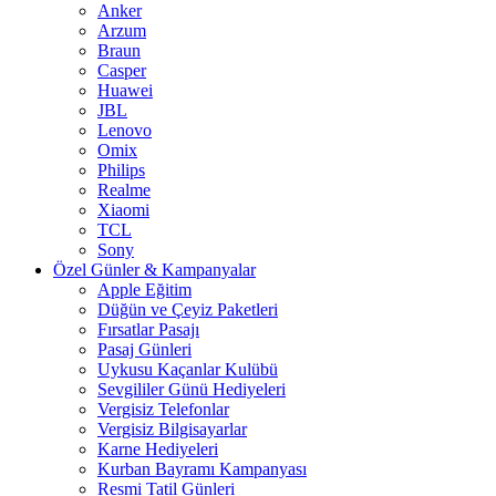
Anker
Arzum
Braun
Casper
Huawei
JBL
Lenovo
Omix
Philips
Realme
Xiaomi
TCL
Sony
Özel Günler & Kampanyalar
Apple Eğitim
Düğün ve Çeyiz Paketleri
Fırsatlar Pasajı
Pasaj Günleri
Uykusu Kaçanlar Kulübü
Sevgililer Günü Hediyeleri
Vergisiz Telefonlar
Vergisiz Bilgisayarlar
Karne Hediyeleri
Kurban Bayramı Kampanyası
Resmi Tatil Günleri