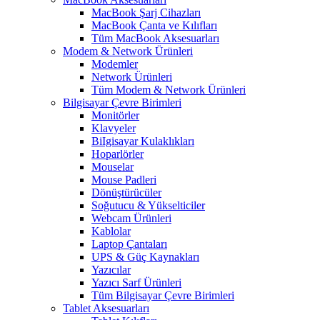
MacBook Şarj Cihazları
MacBook Çanta ve Kılıfları
Tüm MacBook Aksesuarları
Modem & Network Ürünleri
Modemler
Network Ürünleri
Tüm Modem & Network Ürünleri
Bilgisayar Çevre Birimleri
Monitörler
Klavyeler
BiIgisayar Kulaklıkları
Hoparlörler
Mouselar
Mouse Padleri
Dönüştürücüler
Soğutucu & Yükselticiler
Webcam Ürünleri
Kablolar
Laptop Çantaları
UPS & Güç Kaynakları
Yazıcılar
Yazıcı Sarf Ürünleri
Tüm Bilgisayar Çevre Birimleri
Tablet Aksesuarları