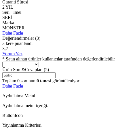
Garanti Süresi
2 YIL
Seri - Imeı
SERİ
Marka
MONSTER
Daha Fazla
Değerlendirmeler
(3)
3 kere puanlandı
3,7
Yorum Yaz
* Satın alınan ürünler kullanıcılar tarafından değerlendirilebilir
Ürün Soru&Cevapları
(5)
Toplam
0
sorunun
0
tanesi
görüntüleniyor.
Daha Fazla
Aydınlatma Metni
Aydınlatma metni içeriği.
ButtonIcon
Yayınlanma Kriterleri