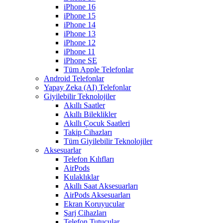
iPhone 16
iPhone 15
iPhone 14
iPhone 13
iPhone 12
iPhone 11
iPhone SE
Tüm Apple Telefonlar
Android Telefonlar
Yapay Zeka (AI) Telefonlar
Giyilebilir Teknolojiler
Akıllı Saatler
Akıllı Bileklikler
Akıllı Çocuk Saatleri
Takip Cihazları
Tüm Giyilebilir Teknolojiler
Aksesuarlar
Telefon Kılıfları
AirPods
Kulaklıklar
Akıllı Saat Aksesuarları
AirPods Aksesuarları
Ekran Koruyucular
Şarj Cihazları
Telefon Tutucular