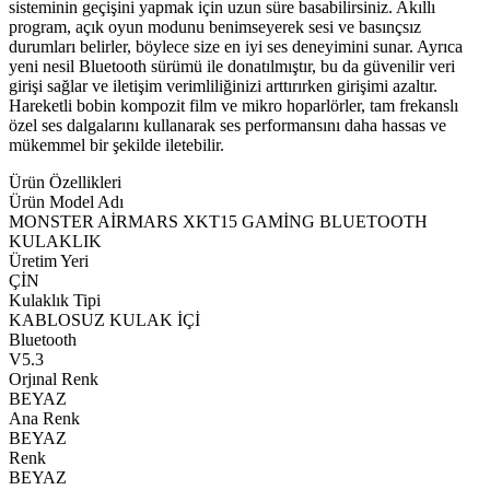
sisteminin geçişini yapmak için uzun süre basabilirsiniz. Akıllı
program, açık oyun modunu benimseyerek sesi ve basınçsız
durumları belirler, böylece size en iyi ses deneyimini sunar. Ayrıca
yeni nesil Bluetooth sürümü ile donatılmıştır, bu da güvenilir veri
girişi sağlar ve iletişim verimliliğinizi arttırırken girişimi azaltır.
Hareketli bobin kompozit film ve mikro hoparlörler, tam frekanslı
özel ses dalgalarını kullanarak ses performansını daha hassas ve
mükemmel bir şekilde iletebilir.
Ürün Özellikleri
Ürün Model Adı
MONSTER AİRMARS XKT15 GAMİNG BLUETOOTH
KULAKLIK
Üretim Yeri
ÇİN
Kulaklık Tipi
KABLOSUZ KULAK İÇİ
Bluetooth
V5.3
Orjınal Renk
BEYAZ
Ana Renk
BEYAZ
Renk
BEYAZ