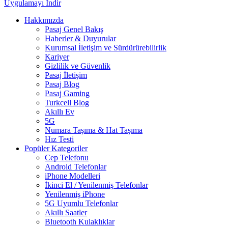
Uygulamayı İndir
Hakkımızda
Pasaj Genel Bakış
Haberler & Duyurular
Kurumsal İletişim ve Sürdürürebilirlik
Kariyer
Gizlilik ve Güvenlik
Pasaj İletişim
Pasaj Blog
Pasaj Gaming
Turkcell Blog
Akıllı Ev
5G
Numara Taşıma & Hat Taşıma
Hız Testi
Popüler Kategoriler
Cep Telefonu
Android Telefonlar
iPhone Modelleri
İkinci El / Yenilenmiş Telefonlar
Yenilenmiş iPhone
5G Uyumlu Telefonlar
Akıllı Saatler
Bluetooth Kulaklıklar