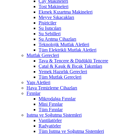
Çay Makineleri
Tost Makineleri
Ekmek Kızartma Makineleri
Meyve Sıkacakları
Pişiriciler
Su Isıtıcıları
Su Sebilleri
Su Arıtma Cihazları
Teknolojik Mutfak Aletleri
Tüm Elektrikli Mutfak Aletleri
Mutfak Gereçleri
Tava & Tencere & Düdüklü Tencere
Çatal & Kaşık & Bıçak Takımları
Yemek Hazırlık Gereçleri
Tüm Mutfak Gereçleri
Yapı Aletleri
Hava Temizleme Cihazları
Fırınlar
Mikrodalga Fırınlar
Mini Fırınlar
Tüm Fırınlar
Isıtma ve Soğutma Sistemleri
Vantilatörler
Radyatörler
Tüm Isıtma ve Soğutma Sistemleri