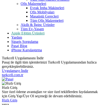
Ofis Malzemeleri
Evrak İmha Makineleri
Ofis Mobilyaları
Masaüstü Gereçleri
Tüm Ofis Malzemeleri
Akıllı & İlginç Ürünler
Tüm Ev-Yaşam
Apple Eğitim Ürünleri
Yardım
Sipariş Sorgulama
Pasaj Blog
iPhone Karşılaştırma
Turkcell Uygulamasını İndir
Pasaj ile ilgili tüm işlemlerinizi Turkcell Uygulamasından hızlıca
gerçekleştirebilirsiniz.
Uygulamayı İndir
turkcell.com.tr
Hızlı Giriş
Size özel ödeme avantajları ve size özel tekliflerden faydalanmak
için Giriş Yap/Üye Ol seçeneği ile devam edebilirsiniz.
Hızlı Giriş
veya