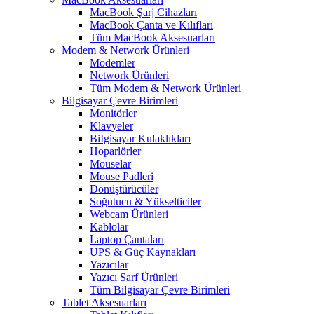
MacBook Şarj Cihazları
MacBook Çanta ve Kılıfları
Tüm MacBook Aksesuarları
Modem & Network Ürünleri
Modemler
Network Ürünleri
Tüm Modem & Network Ürünleri
Bilgisayar Çevre Birimleri
Monitörler
Klavyeler
BiIgisayar Kulaklıkları
Hoparlörler
Mouselar
Mouse Padleri
Dönüştürücüler
Soğutucu & Yükselticiler
Webcam Ürünleri
Kablolar
Laptop Çantaları
UPS & Güç Kaynakları
Yazıcılar
Yazıcı Sarf Ürünleri
Tüm Bilgisayar Çevre Birimleri
Tablet Aksesuarları