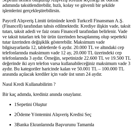
adımında taksitlendirebilir, hızlı, kolay ve güvenli bir şekilde
işlemlerini gerçekleştirebilirsin.
Paycell Alışveriş Limiti ürününde kredi Turkcell Finansman A.Ş.
(Financell) tarafından tahsis edilmektedir. Krediye ilişkin vade, taksit
tutarı, taksit adedi ve faiz oranı Financell tarafından belirlenir. Vade
ve taksit tutarları tek bir ürün üzerinden hesaplanmış olup sepetteki
tutar üzerinden değişiklik gösterebilir. Maksimum vade
bilgisayarlarda 12, tabletlerde 6 aydır. 20.000 TL ve altındaki cep
telefonlarında maksimum vade 12 ay, 20.000 TL üzerindeki cep
telefonlarında 3 aydır. Örneğin, sepetinizde 22.600 TL ve 19.500 TL
değerinde iki ayrı telefon varsa kullanabileceğiniz maksimum vade 3
aydır. Bu kategoriler haricinde kalan ve 50.001 TL – 100.000 TL
arasında açılacak krediler için vade üst sınırı 24 aydır.
Nasıl Kredi Kullanabilirim ?
Bir kaç adımda, krediniz anında onaylanır.
1
Sepetini Oluştur
2
Ödeme Yöntemini Alışveriş Kredisi Seç
3
Banka Ekranlarında Başvurunu Tamamla