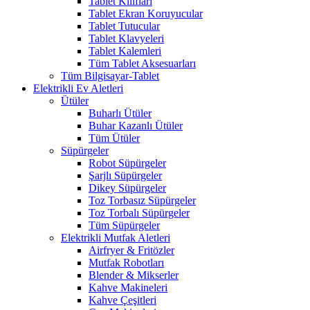
Tablet Kılıfları
Tablet Ekran Koruyucular
Tablet Tutucular
Tablet Klavyeleri
Tablet Kalemleri
Tüm Tablet Aksesuarları
Tüm Bilgisayar-Tablet
Elektrikli Ev Aletleri
Ütüler
Buharlı Ütüler
Buhar Kazanlı Ütüler
Tüm Ütüler
Süpürgeler
Robot Süpürgeler
Şarjlı Süpürgeler
Dikey Süpürgeler
Toz Torbasız Süpürgeler
Toz Torbalı Süpürgeler
Tüm Süpürgeler
Elektrikli Mutfak Aletleri
Airfryer & Fritözler
Mutfak Robotları
Blender & Mikserler
Kahve Makineleri
Kahve Çeşitleri