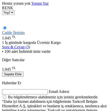
Henüz yorum yok
Yorum Yaz
RENK
Cadde İletişim
TL
1.045
1 İş gününde kargoda
Ücretsiz Kargo
Soru & Cevap (3)
• 100 adet İndirimli ürün vardır
Diğer Satıcılar
TL
1.045
Sepete Ekle
Haberdar Et
Email Adresi
Bu bilgilendirmeyi alabilmeniz için izniniz gerekmektedir.
“Daha iyi hizmet alabilmem için bilgilerimin Turkcell İletişim
Hizmetleri A.Ş, iştirakleri ve bunların iş ortaklarınca, tarafımca aksi
belirtiline kadar işlenmesine; Turkcell ve iştiraklerinin iletişim