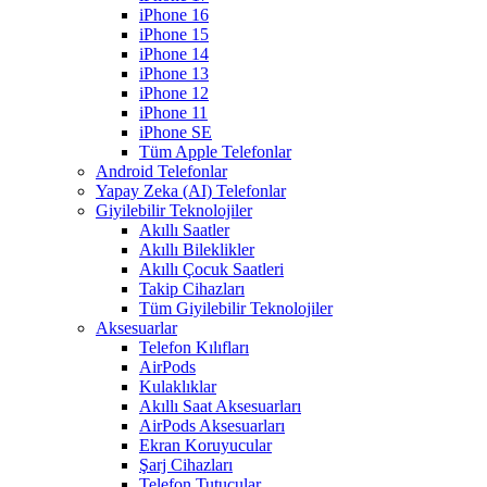
iPhone 16
iPhone 15
iPhone 14
iPhone 13
iPhone 12
iPhone 11
iPhone SE
Tüm Apple Telefonlar
Android Telefonlar
Yapay Zeka (AI) Telefonlar
Giyilebilir Teknolojiler
Akıllı Saatler
Akıllı Bileklikler
Akıllı Çocuk Saatleri
Takip Cihazları
Tüm Giyilebilir Teknolojiler
Aksesuarlar
Telefon Kılıfları
AirPods
Kulaklıklar
Akıllı Saat Aksesuarları
AirPods Aksesuarları
Ekran Koruyucular
Şarj Cihazları
Telefon Tutucular