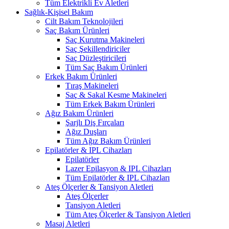
Tüm Elektrikli Ev Aletleri
Sağlık-Kişisel Bakım
Cilt Bakım Teknolojileri
Saç Bakım Ürünleri
Saç Kurutma Makineleri
Saç Şekillendiriciler
Saç Düzleştiricileri
Tüm Saç Bakım Ürünleri
Erkek Bakım Ürünleri
Tıraş Makineleri
Saç & Sakal Kesme Makineleri
Tüm Erkek Bakım Ürünleri
Ağız Bakım Ürünleri
Şarjlı Diş Fırçaları
Ağız Duşları
Tüm Ağız Bakım Ürünleri
Epilatörler & IPL Cihazları
Epilatörler
Lazer Epilasyon & IPL Cihazları
Tüm Epilatörler & IPL Cihazları
Ateş Ölçerler & Tansiyon Aletleri
Ateş Ölçerler
Tansiyon Aletleri
Tüm Ateş Ölçerler & Tansiyon Aletleri
Masaj Aletleri