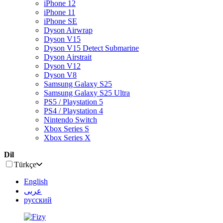
iPhone 12
iPhone 11
iPhone SE
Dyson Airwrap
Dyson V15
Dyson V15 Detect Submarine
Dyson Airstrait
Dyson V12
Dyson V8
Samsung Galaxy S25
Samsung Galaxy S25 Ultra
PS5 / Playstation 5
PS4 / Playstation 4
Nintendo Switch
Xbox Series S
Xbox Series X
Dil
Türkçe
English
عربى
русский