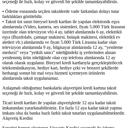
seçeneği ile hızlı, kolay ve güvenli bir şekilde tamamlayabilirsin.
• Ödeme esnasında seçilen taksitlerde vade farkından dolayı tutar
farklılıkları görülebilir.
• Taksit üst sınırı bireysel kredi kartları ile yapılan elektronik eşya
alımlarında (Video, kamera, ses sistemleri, fiyatı 5.000 Türk lirasının
üzerinde olan televizyon vb) 4 ay, tablet alımlarında 6 ay, elektrikli
eşya (Buzdolabı, çamaşır makinesi, bulaşık makinesi, elektrikli ev
aletleri vb.) alımlarında ve fiyatı 5.000 Türk Lirasına kadar olan
televizyon alımlarında 9 ay, bilgisayar alımlarında 12 ay, “yenileme
merkezi” veya “yetkili satıcı” niteliğindeki iş yerlerinden alınan
yenilenmiş ürün niteliğinde olan cep telefonu alımlarında 12 ay
olarak olarak uygulanır. Bireysel kredi kartlarıyla gerçekleştirilecek
telekomünikasyon, hediye kart, hediye çeki ve benzeri şekillerde
herhangi somut bir mal veya hizmeti içermeyen ürünlerin
alımlarında taksit uygulanamaz.
Anlaşmalı olduğumuz bankalarla alışverişini kredi kartına taksit
seçeneği ile hızlı, kolay ve güvenli bir şekilde tamamlayabilirsin.
Ticari kredi kartları ile yapılan alışverişlerde 12 aya kadar taksit
imkanından yararlanabilirsiniz. En fazla 12 aya kadar taksit yapma
imkanı olsa da banka bazlı farklı taksit tutarları uygulanabilmektedir.
Alışveriş Kredisi
Sepetini hemen oluşturup Alışveriş Kredisi seçeneği ile ödeme