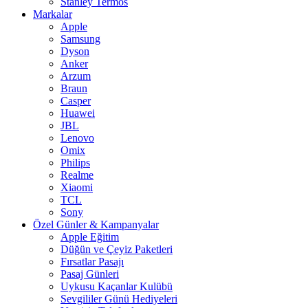
Stanley Termos
Markalar
Apple
Samsung
Dyson
Anker
Arzum
Braun
Casper
Huawei
JBL
Lenovo
Omix
Philips
Realme
Xiaomi
TCL
Sony
Özel Günler & Kampanyalar
Apple Eğitim
Düğün ve Çeyiz Paketleri
Fırsatlar Pasajı
Pasaj Günleri
Uykusu Kaçanlar Kulübü
Sevgililer Günü Hediyeleri