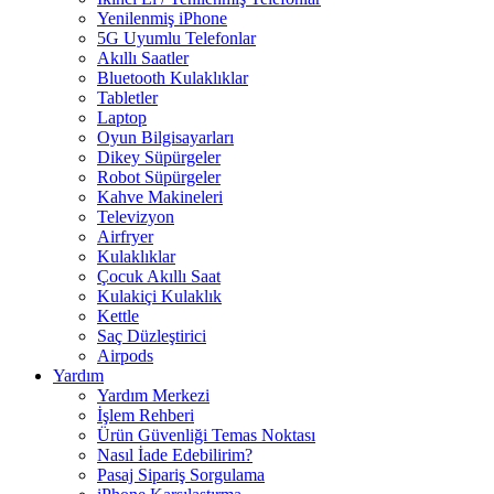
Yenilenmiş iPhone
5G Uyumlu Telefonlar
Akıllı Saatler
Bluetooth Kulaklıklar
Tabletler
Laptop
Oyun Bilgisayarları
Dikey Süpürgeler
Robot Süpürgeler
Kahve Makineleri
Televizyon
Airfryer
Kulaklıklar
Çocuk Akıllı Saat
Kulakiçi Kulaklık
Kettle
Saç Düzleştirici
Airpods
Yardım
Yardım Merkezi
İşlem Rehberi
Ürün Güvenliği Temas Noktası
Nasıl İade Edebilirim?
Pasaj Sipariş Sorgulama