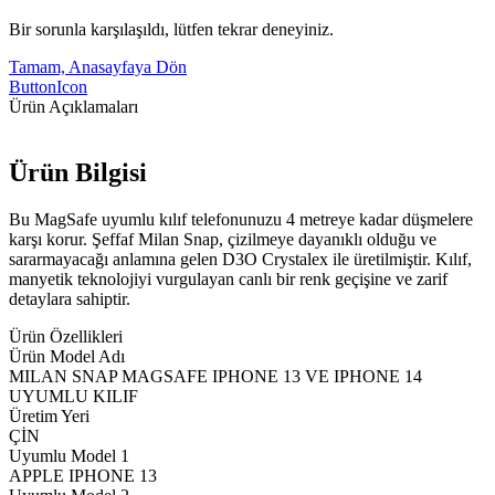
Bir sorunla karşılaşıldı, lütfen tekrar deneyiniz.
Tamam, Anasayfaya Dön
ButtonIcon
Ürün Açıklamaları
Ürün Bilgisi
Bu MagSafe uyumlu kılıf telefonunuzu 4 metreye kadar düşmelere
karşı korur. Şeffaf Milan Snap, çizilmeye dayanıklı olduğu ve
sararmayacağı anlamına gelen D3O Crystalex ile üretilmiştir. Kılıf,
manyetik teknolojiyi vurgulayan canlı bir renk geçişine ve zarif
detaylara sahiptir.
Ürün Özellikleri
Ürün Model Adı
MILAN SNAP MAGSAFE IPHONE 13 VE IPHONE 14
UYUMLU KILIF
Üretim Yeri
ÇİN
Uyumlu Model 1
APPLE IPHONE 13