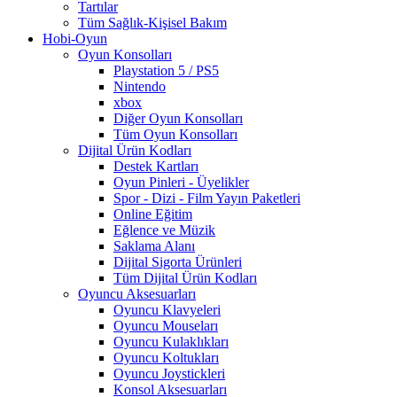
Tartılar
Tüm Sağlık-Kişisel Bakım
Hobi-Oyun
Oyun Konsolları
Playstation 5 / PS5
Nintendo
xbox
Diğer Oyun Konsolları
Tüm Oyun Konsolları
Dijital Ürün Kodları
Destek Kartları
Oyun Pinleri - Üyelikler
Spor - Dizi - Film Yayın Paketleri
Online Eğitim
Eğlence ve Müzik
Saklama Alanı
Dijital Sigorta Ürünleri
Tüm Dijital Ürün Kodları
Oyuncu Aksesuarları
Oyuncu Klavyeleri
Oyuncu Mouseları
Oyuncu Kulaklıkları
Oyuncu Koltukları
Oyuncu Joystickleri
Konsol Aksesuarları