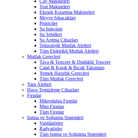
Çay Makineleri
Tost Makineleri
Ekmek Kızartma Makineleri
Meyve Sıkacakları
Pişiriciler
Su Isıtıcıları
Su Sebilleri
Su Arıtma Cihazları
Teknolojik Mutfak Aletleri
Tüm Elektrikli Mutfak Aletleri
Mutfak Gereçleri
Tava & Tencere & Düdüklü Tencere
Çatal & Kaşık & Bıçak Takımları
Yemek Hazırlık Gereçleri
Tüm Mutfak Gereçleri
Yapı Aletleri
Hava Temizleme Cihazları
Fırınlar
Mikrodalga Fırınlar
Mini Fırınlar
Tüm Fırınlar
Isıtma ve Soğutma Sistemleri
Vantilatörler
Radyatörler
Tüm Isıtma ve Soğutma Sistemleri