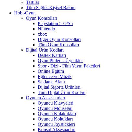
Tartılar
Tüm Sağlık-Kişisel Bakım
Hobi-Oyun
Oyun Konsolları
Playstation 5 / PS5
Nintendo
xbox
Diğer Oyun Konsolları
Tüm Oyun Konsolları
Dijital Ürün Kodları
Destek Kartları
Oyun Pinleri - Üyelikler
Spor - Dizi - Film Yayın Paketleri
Online Eğitim
Eğlence ve Müzik
Saklama Alanı
Dijital Sigorta Ürünleri
Tüm Dijital Ürün Kodları
Oyuncu Aksesuarları
Oyuncu Klavyeleri
Oyuncu Mouseları
Oyuncu Kulaklıkları
Oyuncu Koltukları
Oyuncu Joystickleri
Konsol Aksesuarları