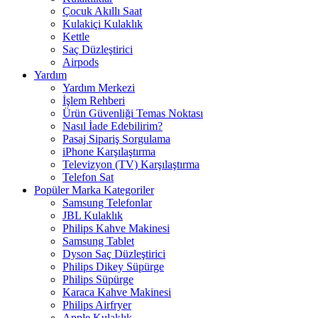
Çocuk Akıllı Saat
Kulakiçi Kulaklık
Kettle
Saç Düzleştirici
Airpods
Yardım
Yardım Merkezi
İşlem Rehberi
Ürün Güvenliği Temas Noktası
Nasıl İade Edebilirim?
Pasaj Sipariş Sorgulama
iPhone Karşılaştırma
Televizyon (TV) Karşılaştırma
Telefon Sat
Popüler Marka Kategoriler
Samsung Telefonlar
JBL Kulaklık
Philips Kahve Makinesi
Samsung Tablet
Dyson Saç Düzleştirici
Philips Dikey Süpürge
Philips Süpürge
Karaca Kahve Makinesi
Philips Airfryer
Apple Kulaklık