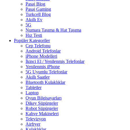
Pasaj Blog
Pasaj Gaming
Turkcell Blog
Akıllı Ev
5G
Numara Taşıma & Hat Taşıma
Hız Testi
Popüler Kategoriler
Cep Telefonu
Android Telefonlar
iPhone Modelleri
İkinci El / Yenilenmiş Telefonlar
Yenilenmiş iPhone
5G Uyumlu Telefonlar
Akıllı Saatler
Bluetooth Kulaklıklar
Tabletler
Laptop
Oyun Bilgisayarları
Dikey Süpürgeler
Robot Süpürgeler
Kahve Makineleri
Televizyon
Airfryer
Kulaklıklar