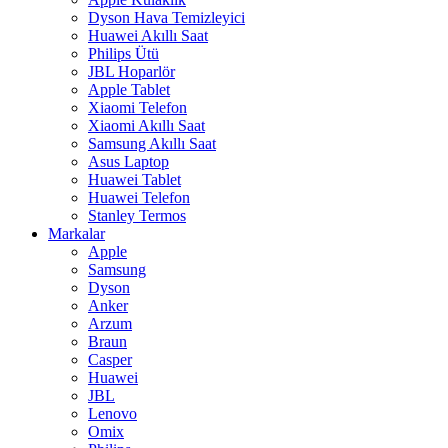
Dyson Hava Temizleyici
Huawei Akıllı Saat
Philips Ütü
JBL Hoparlör
Apple Tablet
Xiaomi Telefon
Xiaomi Akıllı Saat
Samsung Akıllı Saat
Asus Laptop
Huawei Tablet
Huawei Telefon
Stanley Termos
Markalar
Apple
Samsung
Dyson
Anker
Arzum
Braun
Casper
Huawei
JBL
Lenovo
Omix