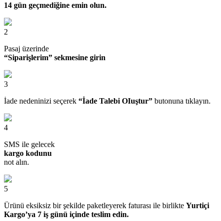
14 gün geçmediğine emin olun.
2
Pasaj üzerinde
“Siparişlerim” sekmesine girin
3
İade nedeninizi seçerek
“İade Talebi OIuştur”
butonuna tıklayın.
4
SMS ile gelecek
kargo kodunu
not alın.
5
Ürünü eksiksiz bir şekilde paketleyerek faturası ile birlikte
Yurtiçi
Kargo’ya 7 iş günü içinde teslim edin.