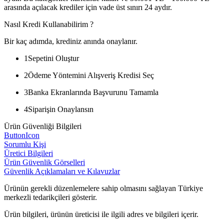
arasında açılacak krediler için vade üst sınırı 24 aydır.
Nasıl Kredi Kullanabilirim ?
Bir kaç adımda, krediniz anında onaylanır.
1
Sepetini Oluştur
2
Ödeme Yöntemini Alışveriş Kredisi Seç
3
Banka Ekranlarında Başvurunu Tamamla
4
Siparişin Onaylansın
Ürün Güvenliği Bilgileri
ButtonIcon
Sorumlu Kişi
Üretici Bilgileri
Ürün Güvenlik Görselleri
Güvenlik Açıklamaları ve Kılavuzlar
Ürünün gerekli düzenlemelere sahip olmasını sağlayan Türkiye
merkezli tedarikçileri gösterir.
Ürün bilgileri, ürünün üreticisi ile ilgili adres ve bilgileri içerir.