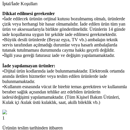
İptal/İade Koşulları
Dikkat edilmesi gerekenler
•İade edilecek ürünün orijinal kutusu bozulmamış olmalı, ürünlerde
çizik veya herhangi bir hasar olmamalıdır. İade edilen ürün tüm yan
ürün ve aksesuarlarıyla birlikte gönderilmelidir. Ürünlerin 14 günde
iade koşullarına uygun bir şekilde iade edilmesi gerekmektedir.
•Büyük desili ürünlerde (Beyaz eşya, TV vb.) ambalajın teknik
servis tarafından açılmadığı durumlar veya hasarlı ambalajlarda
tutanak tutulmaması durumunda cayma hakkı geçerli değildir.
•İlgili yasa gereği faturasız iade ve değişim yapılamamaktadır.
İade yapılamayan ürünler:
•Dijital ürün kodlarında iade bulunmamaktadır. Elektronik ortamda
anında iletilen hizmetler veya teslim edilen ürünlerde iade
bulunmamaktadır.
•Kullanım esnasında vücut ile birebir temas gerektiren ve kullanımla
beraber sağlık açısından tehlike arz edebilen ürünlerin
iadesi/değişimi yapılamamaktadır. (Tüm Kişisel Bakım Ürünleri,
Kulak içi /kulak üstü kulaklık, saat, akıllı bileklik vb.)
1
Ürünün teslim tarihinden itibaren