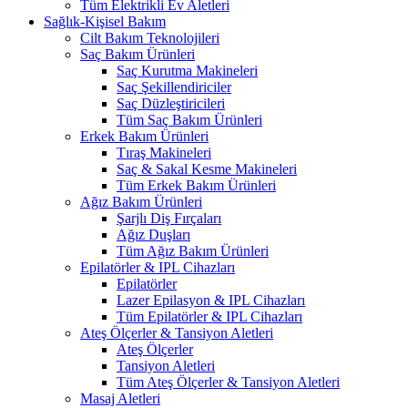
Tüm Elektrikli Ev Aletleri
Sağlık-Kişisel Bakım
Cilt Bakım Teknolojileri
Saç Bakım Ürünleri
Saç Kurutma Makineleri
Saç Şekillendiriciler
Saç Düzleştiricileri
Tüm Saç Bakım Ürünleri
Erkek Bakım Ürünleri
Tıraş Makineleri
Saç & Sakal Kesme Makineleri
Tüm Erkek Bakım Ürünleri
Ağız Bakım Ürünleri
Şarjlı Diş Fırçaları
Ağız Duşları
Tüm Ağız Bakım Ürünleri
Epilatörler & IPL Cihazları
Epilatörler
Lazer Epilasyon & IPL Cihazları
Tüm Epilatörler & IPL Cihazları
Ateş Ölçerler & Tansiyon Aletleri
Ateş Ölçerler
Tansiyon Aletleri
Tüm Ateş Ölçerler & Tansiyon Aletleri
Masaj Aletleri