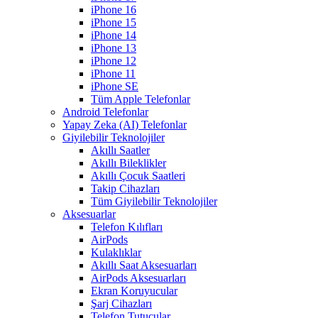
iPhone 16
iPhone 15
iPhone 14
iPhone 13
iPhone 12
iPhone 11
iPhone SE
Tüm Apple Telefonlar
Android Telefonlar
Yapay Zeka (AI) Telefonlar
Giyilebilir Teknolojiler
Akıllı Saatler
Akıllı Bileklikler
Akıllı Çocuk Saatleri
Takip Cihazları
Tüm Giyilebilir Teknolojiler
Aksesuarlar
Telefon Kılıfları
AirPods
Kulaklıklar
Akıllı Saat Aksesuarları
AirPods Aksesuarları
Ekran Koruyucular
Şarj Cihazları
Telefon Tutucular