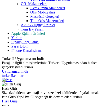
Ofis Malzemeleri
Evrak İmha Makineleri
Ofis Mobilyaları
Masaüstü Gereçleri
Tüm Ofis Malzemeleri
Akıllı & İlginç Ürünler
Tüm Ev-Yaşam
Apple Eğitim Ürünleri
Yardım
Sipariş Sorgulama
Pasaj Blog
iPhone Karşılaştırma
Turkcell Uygulamasını İndir
Pasaj ile ilgili tüm işlemlerinizi Turkcell Uygulamasından hızlıca
gerçekleştirebilirsiniz.
Uygulamayı İndir
turkcell.com.tr
Hızlı Giriş
Size özel ödeme avantajları ve size özel tekliflerden faydalanmak
için Giriş Yap/Üye Ol seçeneği ile devam edebilirsiniz.
Hızlı Giriş
veya