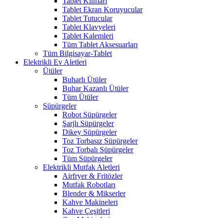
Tablet Kılıfları
Tablet Ekran Koruyucular
Tablet Tutucular
Tablet Klavyeleri
Tablet Kalemleri
Tüm Tablet Aksesuarları
Tüm Bilgisayar-Tablet
Elektrikli Ev Aletleri
Ütüler
Buharlı Ütüler
Buhar Kazanlı Ütüler
Tüm Ütüler
Süpürgeler
Robot Süpürgeler
Şarjlı Süpürgeler
Dikey Süpürgeler
Toz Torbasız Süpürgeler
Toz Torbalı Süpürgeler
Tüm Süpürgeler
Elektrikli Mutfak Aletleri
Airfryer & Fritözler
Mutfak Robotları
Blender & Mikserler
Kahve Makineleri
Kahve Çeşitleri