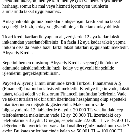
telekomünikasyon, hediye kart, hediye çeki ve benzeri şekillerde
herhangi somut bir mal veya hizmeti içermeyen ürünlerin
alımlarında taksit uygulanamaz.
Anlaşmalı olduğumuz bankalarla alışverişini kredi kartına taksit
seçeneği ile hızlı, kolay ve güvenli bir şekilde tamamlayabilirsin.
Ticari kredi kartları ile yapılan alışverişlerde 12 aya kadar taksit
imkanından yararlanabilirsiniz. En fazla 12 aya kadar taksit yapma
imkanı olsa da banka bazlı farklı taksit tutarları uygulanabilmektedir.
Alışveriş Kredisi
Sepetini hemen oluşturup Alışveriş Kredisi seçeneği ile ödeme
adımında taksitlendirebilir, hızlı, kolay ve güvenli bir şekilde
işlemlerini gerçekleştirebilirsin.
Paycell Alışveriş Limiti ürününde kredi Turkcell Finansman A.Ş.
(Financell) tarafından tahsis edilmektedir. Krediye ilişkin vade, taksit
tutarı, taksit adedi ve faiz oranı Financell tarafından belirlenir. Vade
ve taksit tutarları tek bir ürün üzerinden hesaplanmış olup sepetteki
tutar üzerinden değişiklik gösterebilir. Maksimum vade
bilgisayarlarda 12, tabletlerde 6 aydır. 20.000 TL ve altındaki cep
telefonlarında maksimum vade 12 ay, 20.000 TL üzerindeki cep
telefonlarında 3 aydır. Örneğin, sepetinizde 22.600 TL ve 19.500 TL
değerinde iki ayrı telefon varsa kullanabileceğiniz maksimum vade 3
aydır. Bu kategoriler haricinde kalan ve 50.001 TL – 100.000 TL