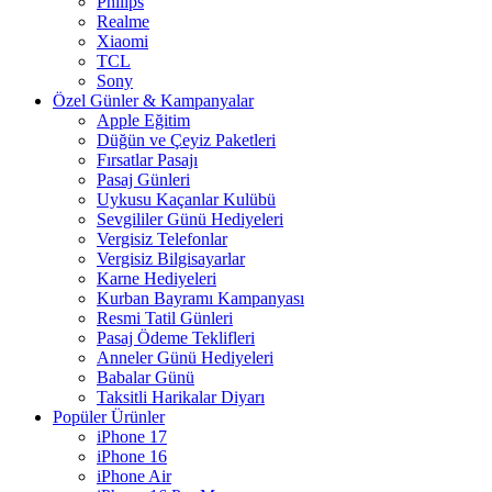
Philips
Realme
Xiaomi
TCL
Sony
Özel Günler & Kampanyalar
Apple Eğitim
Düğün ve Çeyiz Paketleri
Fırsatlar Pasajı
Pasaj Günleri
Uykusu Kaçanlar Kulübü
Sevgililer Günü Hediyeleri
Vergisiz Telefonlar
Vergisiz Bilgisayarlar
Karne Hediyeleri
Kurban Bayramı Kampanyası
Resmi Tatil Günleri
Pasaj Ödeme Teklifleri
Anneler Günü Hediyeleri
Babalar Günü
Taksitli Harikalar Diyarı
Popüler Ürünler
iPhone 17
iPhone 16
iPhone Air