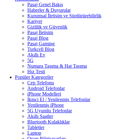
Pasaj Genel Bakış
Haberler & Duyurular
Kurumsal İletişim ve Sürdürürebilirlik
Kariyer
Gizlilik ve Güvenlik
Pasaj İletişim
Pasaj Blog
Pasaj Gaming
Turkcell Blog
Akıllı Ev
5G
Numara Taşıma & Hat Taşıma
Hız Testi
Popüler Kategoriler
Cep Telefonu
Android Telefonlar
iPhone Modelleri
İkinci El / Yenilenmiş Telefonlar
Yenilenmiş iPhone
5G Uyumlu Telefonlar
Akıllı Saatler
Bluetooth Kulaklıklar
Tabletler
Laptop
Oyun Bilgisayarları