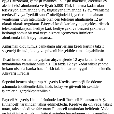
eşya (Buzdolabı, çamaşır makinesi, bulaşık makinesi, elektrikli ev
aletleri vb.) alımlarında ve fiyatı 5.000 Türk Lirasına kadar olan
televizyon alımlarında 9 ay, bilgisayar alımlarında 12 ay, “yenileme
merkezi” veya “yetkili satıcı” niteliğindeki iş yerlerinden alınan
yenilenmiş ürün niteliğinde olan cep telefonu alımlarında 12 ay
olarak olarak uygulanır. Bireysel kredi kartlarıyla gerçekleştirilecek
telekomünikasyon, hediye kart, hediye çeki ve benzeri şekillerde
herhangi somut bir mal veya hizmeti içermeyen ürünlerin
alımlarında taksit uygulanamaz.
Anlaşmalı olduğumuz bankalarla alışverişini kredi kartına taksit
seçeneği ile hızlı, kolay ve güvenli bir şekilde tamamlayabilirsin.
Ticari kredi kartları ile yapılan alışverişlerde 12 aya kadar taksit
imkanından yararlanabilirsiniz. En fazla 12 aya kadar taksit yapma
imkanı olsa da banka bazlı farklı taksit tutarları uygulanabilmektedir.
Alışveriş Kredisi
Sepetini hemen oluşturup Alışveriş Kredisi seçeneği ile ödeme
adımında taksitlendirebilir, hızlı, kolay ve güvenli bir şekilde
işlemlerini gerçekleştirebilirsin.
Paycell Alışveriş Limiti ürününde kredi Turkcell Finansman A.Ş.
(Financell) tarafından tahsis edilmektedir. Krediye ilişkin vade, taksit
tutarı, taksit adedi ve faiz oranı Financell tarafından belirlenir. Vade
ve taksit tutarları tek bir ürün üzerinden hesaplanmış olup sepetteki