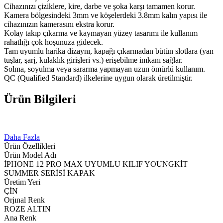
Cihazınızı çiziklere, kire, darbe ve şoka karşı tamamen korur.
Kamera bölgesindeki 3mm ve köşelerdeki 3.8mm kalın yapısı ile
cihazınızın kamerasını ekstra korur.
Kolay takıp çıkarma ve kaymayan yüzey tasarımı ile kullanım
rahatlığı çok hoşunuza gidecek.
Tam uyumlu harika dizaynı, kapağı çıkarmadan bütün slotlara (yan
tuşlar, şarj, kulaklık girişleri vs.) erişebilme imkanı sağlar.
Solma, soyulma veya sararma yapmayan uzun ömürlü kullanım.
QC (Qualified Standard) ilkelerine uygun olarak üretilmiştir.
Ürün Bilgileri
Daha Fazla
Ürün Özellikleri
Ürün Model Adı
İPHONE 12 PRO MAX UYUMLU KILIF YOUNGKİT
SUMMER SERİSİ KAPAK
Üretim Yeri
ÇİN
Orjınal Renk
ROZE ALTIN
Ana Renk