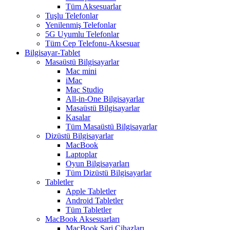
Tüm Aksesuarlar
Tuşlu Telefonlar
Yenilenmiş Telefonlar
5G Uyumlu Telefonlar
Tüm Cep Telefonu-Aksesuar
Bilgisayar-Tablet
Masaüstü Bilgisayarlar
Mac mini
iMac
Mac Studio
All-in-One Bilgisayarlar
Masaüstü Bilgisayarlar
Kasalar
Tüm Masaüstü Bilgisayarlar
Dizüstü Bilgisayarlar
MacBook
Laptoplar
Oyun Bilgisayarları
Tüm Dizüstü Bilgisayarlar
Tabletler
Apple Tabletler
Android Tabletler
Tüm Tabletler
MacBook Aksesuarları
MacBook Şarj Cihazları