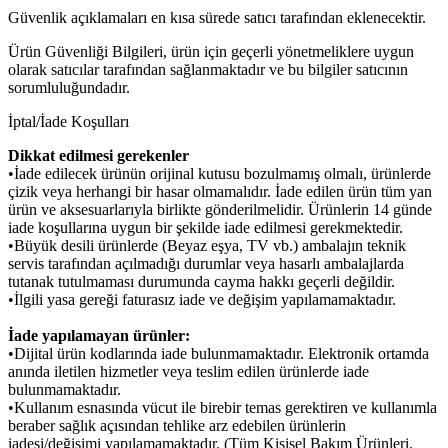
Güvenlik açıklamaları en kısa sürede satıcı tarafından eklenecektir.
Ürün Güvenliği Bilgileri, ürün için geçerli yönetmeliklere uygun
olarak satıcılar tarafından sağlanmaktadır ve bu bilgiler satıcının
sorumluluğundadır.
İptal/İade Koşulları
Dikkat edilmesi gerekenler
•İade edilecek ürünün orijinal kutusu bozulmamış olmalı, ürünlerde
çizik veya herhangi bir hasar olmamalıdır. İade edilen ürün tüm yan
ürün ve aksesuarlarıyla birlikte gönderilmelidir. Ürünlerin 14 günde
iade koşullarına uygun bir şekilde iade edilmesi gerekmektedir.
•Büyük desili ürünlerde (Beyaz eşya, TV vb.) ambalajın teknik
servis tarafından açılmadığı durumlar veya hasarlı ambalajlarda
tutanak tutulmaması durumunda cayma hakkı geçerli değildir.
•İlgili yasa gereği faturasız iade ve değişim yapılamamaktadır.
İade yapılamayan ürünler:
•Dijital ürün kodlarında iade bulunmamaktadır. Elektronik ortamda
anında iletilen hizmetler veya teslim edilen ürünlerde iade
bulunmamaktadır.
•Kullanım esnasında vücut ile birebir temas gerektiren ve kullanımla
beraber sağlık açısından tehlike arz edebilen ürünlerin
iadesi/değişimi yapılamamaktadır. (Tüm Kişisel Bakım Ürünleri,