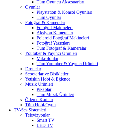
Tüm Oyuncu Aksesuarları
Oyunlar
Playstation & Konsol Oyunları
Tüm Oyunlar
Fotoğraf & Kameralar
Fotoğraf Makineleri
Aksiyon Kameraları
Polaroid Fotoğraf Makineleri
Fotoğraf Yazıcıları
Tüm Fotoğraf & Kameralar
Youtuber & Yayıncı Ürünleri
Mikrofonlar
Tüm Youtuber & Yayıncı Ürünleri
Dronelar
Scooterlar ve Bisikletler
Yetişkin Hobi & Eğlence
Müzik Ürünleri
Pikaplar
Tüm Müzik Ürünleri
Ödeme Kartları
Tüm Hobi-Oyun
TV-Ses Sistemleri
Televizyonlar
Smart TV
LED TV