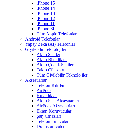
iPhone 15
iPhone 14
iPhone 13
iPhone 12
iPhone 11
iPhone SE
Tüm Apple Telefonlar
Android Telefonlar
Yapay Zeka (AI) Telefonlar
Giyilebilir Teknolojiler
Akıllı Saatler
Akıllı Bileklikler
Akıllı Çocuk Saatleri
Takip Cihazları
Tüm Giyilebilir Teknolojiler
Aksesuarlar
Telefon Kılıfları
AirPods
Kulaklıklar
Akıllı Saat Aksesuarları
AirPods Aksesuarları
Ekran Koruyucular
Şarj Cihazları
Telefon Tutucular
Dönüştürücüler