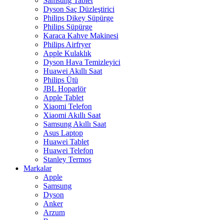
Samsung Tablet
Dyson Saç Düzleştirici
Philips Dikey Süpürge
Philips Süpürge
Karaca Kahve Makinesi
Philips Airfryer
Apple Kulaklık
Dyson Hava Temizleyici
Huawei Akıllı Saat
Philips Ütü
JBL Hoparlör
Apple Tablet
Xiaomi Telefon
Xiaomi Akıllı Saat
Samsung Akıllı Saat
Asus Laptop
Huawei Tablet
Huawei Telefon
Stanley Termos
Markalar
Apple
Samsung
Dyson
Anker
Arzum