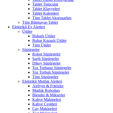
Tablet Tutucular
Tablet Klavyeleri
Tablet Kalemleri
Tüm Tablet Aksesuarları
Tüm Bilgisayar-Tablet
Elektrikli Ev Aletleri
Ütüler
Buharlı Ütüler
Buhar Kazanlı Ütüler
Tüm Ütüler
Süpürgeler
Robot Süpürgeler
Şarjlı Süpürgeler
Dikey Süpürgeler
Toz Torbasız Süpürgeler
Toz Torbalı Süpürgeler
Tüm Süpürgeler
Elektrikli Mutfak Aletleri
Airfryer & Fritözler
Mutfak Robotları
Blender & Mikserler
Kahve Makineleri
Kahve Çeşitleri
Çay Makineleri