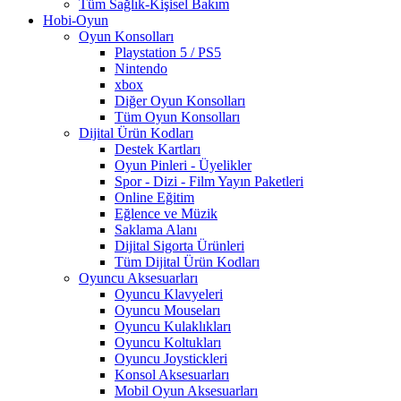
Tüm Sağlık-Kişisel Bakım
Hobi-Oyun
Oyun Konsolları
Playstation 5 / PS5
Nintendo
xbox
Diğer Oyun Konsolları
Tüm Oyun Konsolları
Dijital Ürün Kodları
Destek Kartları
Oyun Pinleri - Üyelikler
Spor - Dizi - Film Yayın Paketleri
Online Eğitim
Eğlence ve Müzik
Saklama Alanı
Dijital Sigorta Ürünleri
Tüm Dijital Ürün Kodları
Oyuncu Aksesuarları
Oyuncu Klavyeleri
Oyuncu Mouseları
Oyuncu Kulaklıkları
Oyuncu Koltukları
Oyuncu Joystickleri
Konsol Aksesuarları
Mobil Oyun Aksesuarları