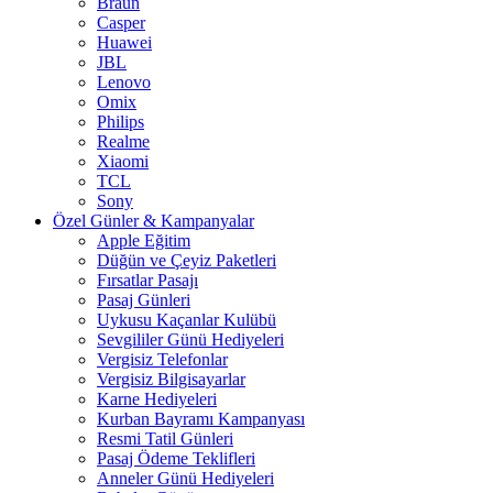
Braun
Casper
Huawei
JBL
Lenovo
Omix
Philips
Realme
Xiaomi
TCL
Sony
Özel Günler & Kampanyalar
Apple Eğitim
Düğün ve Çeyiz Paketleri
Fırsatlar Pasajı
Pasaj Günleri
Uykusu Kaçanlar Kulübü
Sevgililer Günü Hediyeleri
Vergisiz Telefonlar
Vergisiz Bilgisayarlar
Karne Hediyeleri
Kurban Bayramı Kampanyası
Resmi Tatil Günleri
Pasaj Ödeme Teklifleri
Anneler Günü Hediyeleri