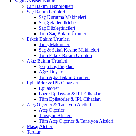
Sağlık-Kişisel Bakım
Cilt Bakım Teknolojileri
Saç Bakım Ürünleri
Saç Kurutma Makineleri
Saç Şekillendiriciler
Saç Düzleştiricileri
Tüm Saç Bakım Ürünleri
Erkek Bakım Ürünleri
Tıraş Makineleri
Saç & Sakal Kesme Makineleri
Tüm Erkek Bakım Ürünleri
Ağız Bakım Ürünleri
Şarjlı Diş Fırçaları
Ağız Duşları
Tüm Ağız Bakım Ürünleri
Epilatörler & IPL Cihazları
Epilatörler
Lazer Epilasyon & IPL Cihazları
Tüm Epilatörler & IPL Cihazları
Ateş Ölçerler & Tansiyon Aletleri
Ateş Ölçerler
Tansiyon Aletleri
Tüm Ateş Ölçerler & Tansiyon Aletleri
Masaj Aletleri
Tartılar