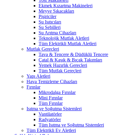
Tost Makineleri
Ekmek Kızartma Makineleri
Meyve Sıkacakları
Pişiriciler
Su Isıtıcıları
Su Sebilleri
Su Arıtma Cihazları
Teknolojik Mutfak Aletleri
Tüm Elektrikli Mutfak Aletleri
Mutfak Gereçleri
Tava & Tencere & Düdüklü Tencere
Çatal & Kaşık & Bıçak Takımları
Yemek Hazırlık Gereçleri
Tüm Mutfak Gereçleri
Yapı Aletleri
Hava Temizleme Cihazları
Fırınlar
Mikrodalga Fırınlar
Mini Fırınlar
Tüm Fırınlar
Isıtma ve Soğutma Sistemleri
Vantilatörler
Radyatörler
Tüm Isıtma ve Soğutma Sistemleri
Tüm Elektrikli Ev Aletleri