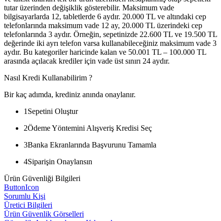
tutar üzerinden değişiklik gösterebilir. Maksimum vade
bilgisayarlarda 12, tabletlerde 6 aydır. 20.000 TL ve altındaki cep
telefonlarında maksimum vade 12 ay, 20.000 TL üzerindeki cep
telefonlarında 3 aydır. Örneğin, sepetinizde 22.600 TL ve 19.500 TL
değerinde iki ayrı telefon varsa kullanabileceğiniz maksimum vade 3
aydır. Bu kategoriler haricinde kalan ve 50.001 TL – 100.000 TL
arasında açılacak krediler için vade üst sınırı 24 aydır.
Nasıl Kredi Kullanabilirim ?
Bir kaç adımda, krediniz anında onaylanır.
1
Sepetini Oluştur
2
Ödeme Yöntemini Alışveriş Kredisi Seç
3
Banka Ekranlarında Başvurunu Tamamla
4
Siparişin Onaylansın
Ürün Güvenliği Bilgileri
ButtonIcon
Sorumlu Kişi
Üretici Bilgileri
Ürün Güvenlik Görselleri