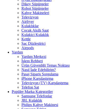
Dikey Süpürgeler
Robot Süpürgeler
Kahve Makineleri
Televizyon
Airfryer
Kulaklıklar
Çocuk Akıllı Saat
Kulakiçi Kulaklık
Kettle
Saç Düzleştirici
Airpods
Yardım
Yardım Merkezi
İşlem Rehberi
Ürün Güvenliği Temas Noktası
Nasıl İade Edebilirim?
Pasaj Sipariş Sorgulama
iPhone Karşılaştırma
Televizyon (TV) Karşılaştırma
Telefon Sat
Popüler Marka Kategoriler
Samsung Telefonlar
JBL Kulaklık
Philips Kahve Makinesi