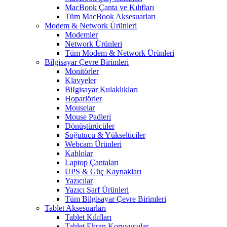
MacBook Çanta ve Kılıfları
Tüm MacBook Aksesuarları
Modem & Network Ürünleri
Modemler
Network Ürünleri
Tüm Modem & Network Ürünleri
Bilgisayar Çevre Birimleri
Monitörler
Klavyeler
BiIgisayar Kulaklıkları
Hoparlörler
Mouselar
Mouse Padleri
Dönüştürücüler
Soğutucu & Yükselticiler
Webcam Ürünleri
Kablolar
Laptop Çantaları
UPS & Güç Kaynakları
Yazıcılar
Yazıcı Sarf Ürünleri
Tüm Bilgisayar Çevre Birimleri
Tablet Aksesuarları
Tablet Kılıfları
Tablet Ekran Koruyucular