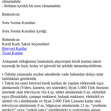
olmamalıdır.
- Reklam içerikli bir soru olmamalıdır.
ButtonIcon
Soru Sorma Kuralları
Soru Sorma Kuralları içeriği.
ButtonIcon
Kredi Kartı Taksit Seçenekleri
Bireysel Kartlar
Ticari Kartlar
Anlaşmalı olduğumuz bankalarla alışverişini kredi kartına taksit
seçeneği ile hızlı, kolay ve güvenli bir şekilde tamamlayabilirsin.
• Ödeme esnasında seçilen taksitlerde vade farkından dolayı tutar
farklılıkları görülebilir.
• Taksit üst sınırı bireysel kredi kartları ile yapılan elektronik eşya
alımlarında (Video, kamera, ses sistemleri, fiyatı 5.000 Türk lirasının
üzerinde olan televizyon vb) 4 ay, tablet alımlarında 6 ay, elektrikli
eşya (Buzdolabı, çamaşır makinesi, bulaşık makinesi, elektrikli ev
aletleri vb.) alımlarında ve fiyatı 5.000 Türk Lirasına kadar olan
televizyon alımlarında 9 ay, bilgisayar alımlarında 12 ay, “yenileme
merkezi” veya “yetkili satıcı” niteliğindeki iş yerlerinden alınan