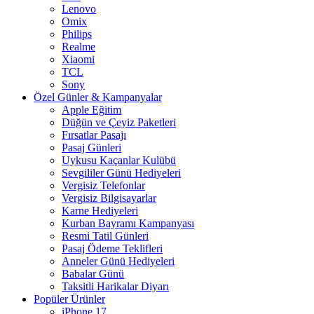
Lenovo
Omix
Philips
Realme
Xiaomi
TCL
Sony
Özel Günler & Kampanyalar
Apple Eğitim
Düğün ve Çeyiz Paketleri
Fırsatlar Pasajı
Pasaj Günleri
Uykusu Kaçanlar Kulübü
Sevgililer Günü Hediyeleri
Vergisiz Telefonlar
Vergisiz Bilgisayarlar
Karne Hediyeleri
Kurban Bayramı Kampanyası
Resmi Tatil Günleri
Pasaj Ödeme Teklifleri
Anneler Günü Hediyeleri
Babalar Günü
Taksitli Harikalar Diyarı
Popüler Ürünler
iPhone 17