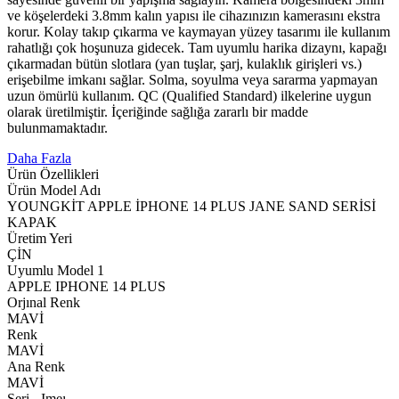
ve köşelerdeki 3.8mm kalın yapısı ile cihazınızın kamerasını ekstra
korur. Kolay takıp çıkarma ve kaymayan yüzey tasarımı ile kullanım
rahatlığı çok hoşunuza gidecek. Tam uyumlu harika dizaynı, kapağı
çıkarmadan bütün slotlara (yan tuşlar, şarj, kulaklık girişleri vs.)
erişebilme imkanı sağlar. Solma, soyulma veya sararma yapmayan
uzun ömürlü kullanım. QC (Qualified Standard) ilkelerine uygun
olarak üretilmiştir. İçeriğinde sağlığa zararlı bir madde
bulunmamaktadır.
Daha Fazla
Ürün Özellikleri
Ürün Model Adı
YOUNGKİT APPLE İPHONE 14 PLUS JANE SAND SERİSİ
KAPAK
Üretim Yeri
ÇİN
Uyumlu Model 1
APPLE IPHONE 14 PLUS
Orjınal Renk
MAVİ
Renk
MAVİ
Ana Renk
MAVİ
Seri - Imeı