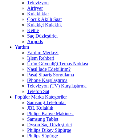
Televizyon
Airfryer
Kulaklıklar
Çocuk Akıllı Saat
Kulakiçi Kulaklık
Kettle
Saç Düzleştirici
Airpods
Yardım
Yardım Merkezi
İşlem Rehberi
Ürün Güvenliği Temas Noktası
Nasıl İade Edebilirim?
Pasaj Sipariş Sorgulama
iPhone Karşılaştırma
Televizyon (TV) Karşılaştırma
Telefon Sat
Popüler Marka Kategoriler
Samsung Telefonlar
JBL Kulaklık
Philips Kahve Makinesi
Samsung Tablet
Dyson Saç Düzleştirici
Philips Dikey Süpürge
Philips Süpürge