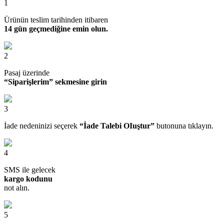
1
Ürünün teslim tarihinden itibaren
14 gün geçmediğine emin olun.
2
Pasaj üzerinde
“Siparişlerim” sekmesine girin
3
İade nedeninizi seçerek
“İade Talebi OIuştur”
butonuna tıklayın.
4
SMS ile gelecek
kargo kodunu
not alın.
5