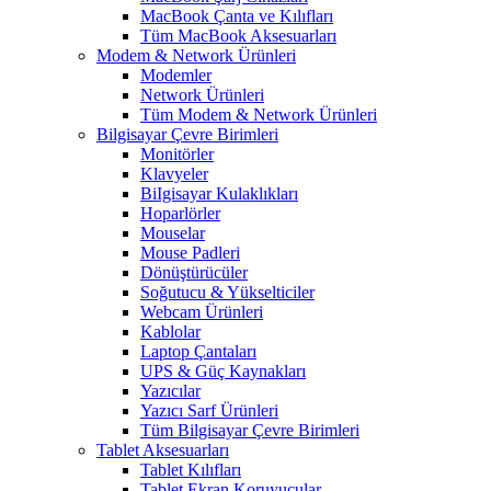
MacBook Çanta ve Kılıfları
Tüm MacBook Aksesuarları
Modem & Network Ürünleri
Modemler
Network Ürünleri
Tüm Modem & Network Ürünleri
Bilgisayar Çevre Birimleri
Monitörler
Klavyeler
BiIgisayar Kulaklıkları
Hoparlörler
Mouselar
Mouse Padleri
Dönüştürücüler
Soğutucu & Yükselticiler
Webcam Ürünleri
Kablolar
Laptop Çantaları
UPS & Güç Kaynakları
Yazıcılar
Yazıcı Sarf Ürünleri
Tüm Bilgisayar Çevre Birimleri
Tablet Aksesuarları
Tablet Kılıfları
Tablet Ekran Koruyucular