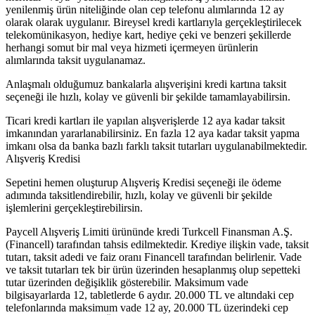
yenilenmiş ürün niteliğinde olan cep telefonu alımlarında 12 ay
olarak olarak uygulanır. Bireysel kredi kartlarıyla gerçekleştirilecek
telekomünikasyon, hediye kart, hediye çeki ve benzeri şekillerde
herhangi somut bir mal veya hizmeti içermeyen ürünlerin
alımlarında taksit uygulanamaz.
Anlaşmalı olduğumuz bankalarla alışverişini kredi kartına taksit
seçeneği ile hızlı, kolay ve güvenli bir şekilde tamamlayabilirsin.
Ticari kredi kartları ile yapılan alışverişlerde 12 aya kadar taksit
imkanından yararlanabilirsiniz. En fazla 12 aya kadar taksit yapma
imkanı olsa da banka bazlı farklı taksit tutarları uygulanabilmektedir.
Alışveriş Kredisi
Sepetini hemen oluşturup Alışveriş Kredisi seçeneği ile ödeme
adımında taksitlendirebilir, hızlı, kolay ve güvenli bir şekilde
işlemlerini gerçekleştirebilirsin.
Paycell Alışveriş Limiti ürününde kredi Turkcell Finansman A.Ş.
(Financell) tarafından tahsis edilmektedir. Krediye ilişkin vade, taksit
tutarı, taksit adedi ve faiz oranı Financell tarafından belirlenir. Vade
ve taksit tutarları tek bir ürün üzerinden hesaplanmış olup sepetteki
tutar üzerinden değişiklik gösterebilir. Maksimum vade
bilgisayarlarda 12, tabletlerde 6 aydır. 20.000 TL ve altındaki cep
telefonlarında maksimum vade 12 ay, 20.000 TL üzerindeki cep