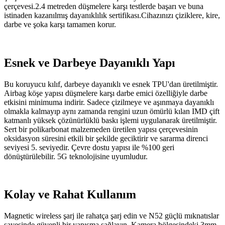
çerçevesi.2.4 metreden düşmelere karşı testlerde başarı ve buna
istinaden kazanılmış dayanıklılık sertifikası.Cihazınızı çiziklere, kire,
darbe ve şoka karşı tamamen korur.
Esnek ve Darbeye Dayanıklı Yapı
Bu koruyucu kılıf, darbeye dayanıklı ve esnek TPU'dan üretilmiştir.
Airbag köşe yapısı düşmelere karşı darbe emici özelliğiyle darbe
etkisini minimuma indirir. Sadece çizilmeye ve aşınmaya dayanıklı
olmakla kalmayıp aynı zamanda rengini uzun ömürlü kılan IMD çift
katmanlı yüksek çözünürlüklü baskı işlemi uygulanarak üretilmiştir.
Sert bir polikarbonat malzemeden üretilen yapısı çerçevesinin
oksidasyon süresini etkili bir şekilde geciktirir ve sararma direnci
seviyesi 5. seviyedir. Çevre dostu yapısı ile %100 geri
dönüştürülebilir. 5G teknolojisine uyumludur.
Kolay ve Rahat Kullanım
Magnetic wireless şarj ile rahatça şarj edin ve N52 güçlü mıknatıslar
sayesinde güvenli bir yapışma sağlayın. Kamera bölgesindeki 3mm