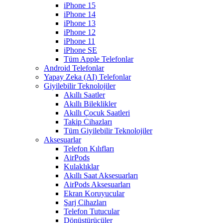
iPhone 15
iPhone 14
iPhone 13
iPhone 12
iPhone 11
iPhone SE
Tüm Apple Telefonlar
Android Telefonlar
Yapay Zeka (AI) Telefonlar
Giyilebilir Teknolojiler
Akıllı Saatler
Akıllı Bileklikler
Akıllı Çocuk Saatleri
Takip Cihazları
Tüm Giyilebilir Teknolojiler
Aksesuarlar
Telefon Kılıfları
AirPods
Kulaklıklar
Akıllı Saat Aksesuarları
AirPods Aksesuarları
Ekran Koruyucular
Şarj Cihazları
Telefon Tutucular
Dönüştürücüler