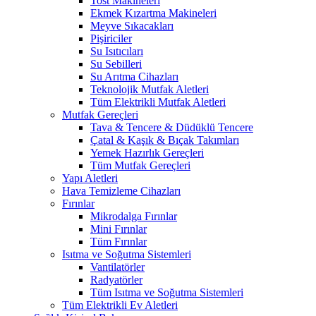
Tost Makineleri
Ekmek Kızartma Makineleri
Meyve Sıkacakları
Pişiriciler
Su Isıtıcıları
Su Sebilleri
Su Arıtma Cihazları
Teknolojik Mutfak Aletleri
Tüm Elektrikli Mutfak Aletleri
Mutfak Gereçleri
Tava & Tencere & Düdüklü Tencere
Çatal & Kaşık & Bıçak Takımları
Yemek Hazırlık Gereçleri
Tüm Mutfak Gereçleri
Yapı Aletleri
Hava Temizleme Cihazları
Fırınlar
Mikrodalga Fırınlar
Mini Fırınlar
Tüm Fırınlar
Isıtma ve Soğutma Sistemleri
Vantilatörler
Radyatörler
Tüm Isıtma ve Soğutma Sistemleri
Tüm Elektrikli Ev Aletleri