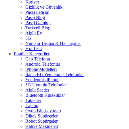
Kariyer
Gizlilik ve Güvenlik
Pasaj İletişim
Pasaj Blog
Pasaj Gaming
Turkcell Blog
Akıllı Ev
5G
Numara Taşıma & Hat Taşıma
Hız Testi
Popüler Kategoriler
Cep Telefonu
Android Telefonlar
iPhone Modelleri
İkinci El / Yenilenmiş Telefonlar
Yenilenmiş iPhone
5G Uyumlu Telefonlar
Akıllı Saatler
Bluetooth Kulaklıklar
Tabletler
Laptop
Oyun Bilgisayarları
Dikey Süpürgeler
Robot Süpürgeler
Kahve Makineleri