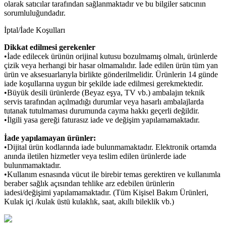
olarak satıcılar tarafından sağlanmaktadır ve bu bilgiler satıcının
sorumluluğundadır.
İptal/İade Koşulları
Dikkat edilmesi gerekenler
•İade edilecek ürünün orijinal kutusu bozulmamış olmalı, ürünlerde
çizik veya herhangi bir hasar olmamalıdır. İade edilen ürün tüm yan
ürün ve aksesuarlarıyla birlikte gönderilmelidir. Ürünlerin 14 günde
iade koşullarına uygun bir şekilde iade edilmesi gerekmektedir.
•Büyük desili ürünlerde (Beyaz eşya, TV vb.) ambalajın teknik
servis tarafından açılmadığı durumlar veya hasarlı ambalajlarda
tutanak tutulmaması durumunda cayma hakkı geçerli değildir.
•İlgili yasa gereği faturasız iade ve değişim yapılamamaktadır.
İade yapılamayan ürünler:
•Dijital ürün kodlarında iade bulunmamaktadır. Elektronik ortamda
anında iletilen hizmetler veya teslim edilen ürünlerde iade
bulunmamaktadır.
•Kullanım esnasında vücut ile birebir temas gerektiren ve kullanımla
beraber sağlık açısından tehlike arz edebilen ürünlerin
iadesi/değişimi yapılamamaktadır. (Tüm Kişisel Bakım Ürünleri,
Kulak içi /kulak üstü kulaklık, saat, akıllı bileklik vb.)