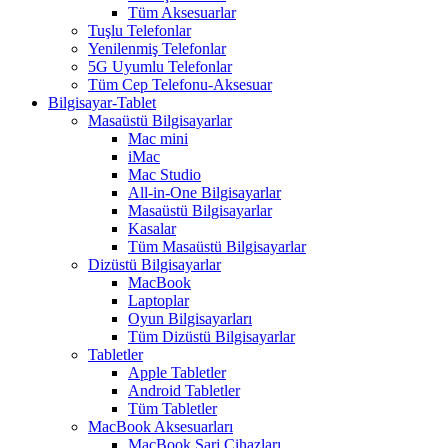
Tüm Aksesuarlar
Tuşlu Telefonlar
Yenilenmiş Telefonlar
5G Uyumlu Telefonlar
Tüm Cep Telefonu-Aksesuar
Bilgisayar-Tablet
Masaüstü Bilgisayarlar
Mac mini
iMac
Mac Studio
All-in-One Bilgisayarlar
Masaüstü Bilgisayarlar
Kasalar
Tüm Masaüstü Bilgisayarlar
Dizüstü Bilgisayarlar
MacBook
Laptoplar
Oyun Bilgisayarları
Tüm Dizüstü Bilgisayarlar
Tabletler
Apple Tabletler
Android Tabletler
Tüm Tabletler
MacBook Aksesuarları
MacBook Şarj Cihazları