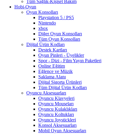
Tüm Sağlık-Kişisel Bakım
Hobi-Oyun
Oyun Konsolları
Playstation 5 / PS5
Nintendo
xbox
Diğer Oyun Konsolları
Tüm Oyun Konsolları
Dijital Ürün Kodları
Destek Kartları
Oyun Pinleri - Üyelikler
Spor - Dizi - Film Yayın Paketleri
Online Eğitim
Eğlence ve Müzik
Saklama Alanı
Dijital Sigorta Ürünleri
Tüm Dijital Ürün Kodları
Oyuncu Aksesuarları
Oyuncu Klavyeleri
Oyuncu Mouseları
Oyuncu Kulaklıkları
Oyuncu Koltukları
Oyuncu Joystickleri
Konsol Aksesuarları
Mobil Oyun Aksesuarları