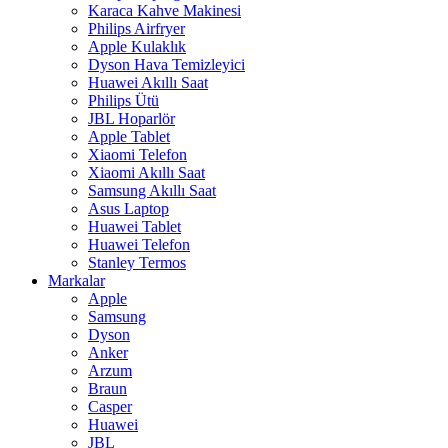
Karaca Kahve Makinesi
Philips Airfryer
Apple Kulaklık
Dyson Hava Temizleyici
Huawei Akıllı Saat
Philips Ütü
JBL Hoparlör
Apple Tablet
Xiaomi Telefon
Xiaomi Akıllı Saat
Samsung Akıllı Saat
Asus Laptop
Huawei Tablet
Huawei Telefon
Stanley Termos
Markalar
Apple
Samsung
Dyson
Anker
Arzum
Braun
Casper
Huawei
JBL