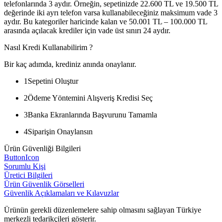
telefonlarında 3 aydır. Örneğin, sepetinizde 22.600 TL ve 19.500 TL
değerinde iki ayrı telefon varsa kullanabileceğiniz maksimum vade 3
aydır. Bu kategoriler haricinde kalan ve 50.001 TL – 100.000 TL
arasında açılacak krediler için vade üst sınırı 24 aydır.
Nasıl Kredi Kullanabilirim ?
Bir kaç adımda, krediniz anında onaylanır.
1
Sepetini Oluştur
2
Ödeme Yöntemini Alışveriş Kredisi Seç
3
Banka Ekranlarında Başvurunu Tamamla
4
Siparişin Onaylansın
Ürün Güvenliği Bilgileri
ButtonIcon
Sorumlu Kişi
Üretici Bilgileri
Ürün Güvenlik Görselleri
Güvenlik Açıklamaları ve Kılavuzlar
Ürünün gerekli düzenlemelere sahip olmasını sağlayan Türkiye
merkezli tedarikçileri gösterir.