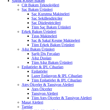
Sağlık-Kişisel Bakım
Cilt Bakım Teknolojileri
Saç Bakım Ürünleri
Saç Kurutma Makineleri
Saç Şekillendiriciler
Saç Düzleştiricileri
Tüm Saç Bakım Ürünleri
Erkek Bakım Ürünleri
Tıraş Makineleri
Saç & Sakal Kesme Makineleri
Tüm Erkek Bakım Ürünleri
Ağız Bakım Ürünleri
Şarjlı Diş Fırçaları
Ağız Duşları
Tüm Ağız Bakım Ürünleri
Epilatörler & IPL Cihazları
Epilatörler
Lazer Epilasyon & IPL Cihazları
Tüm Epilatörler & IPL Cihazları
Ateş Ölçerler & Tansiyon Aletleri
Ateş Ölçerler
Tansiyon Aletleri
Tüm Ateş Ölçerler & Tansiyon Aletleri
Masaj Aletleri
Tartılar