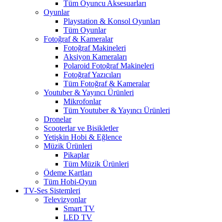
Tüm Oyuncu Aksesuarları
Oyunlar
Playstation & Konsol Oyunları
Tüm Oyunlar
Fotoğraf & Kameralar
Fotoğraf Makineleri
Aksiyon Kameraları
Polaroid Fotoğraf Makineleri
Fotoğraf Yazıcıları
Tüm Fotoğraf & Kameralar
Youtuber & Yayıncı Ürünleri
Mikrofonlar
Tüm Youtuber & Yayıncı Ürünleri
Dronelar
Scooterlar ve Bisikletler
Yetişkin Hobi & Eğlence
Müzik Ürünleri
Pikaplar
Tüm Müzik Ürünleri
Ödeme Kartları
Tüm Hobi-Oyun
TV-Ses Sistemleri
Televizyonlar
Smart TV
LED TV