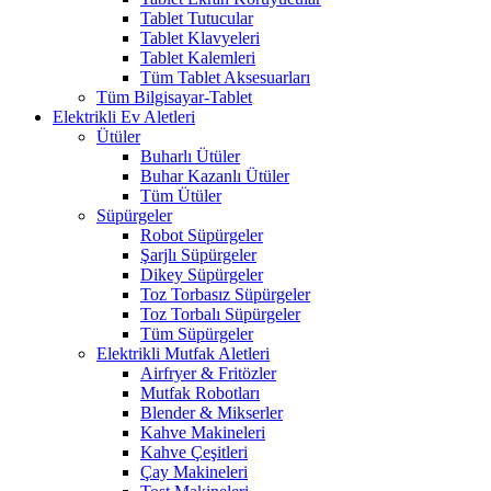
Tablet Tutucular
Tablet Klavyeleri
Tablet Kalemleri
Tüm Tablet Aksesuarları
Tüm Bilgisayar-Tablet
Elektrikli Ev Aletleri
Ütüler
Buharlı Ütüler
Buhar Kazanlı Ütüler
Tüm Ütüler
Süpürgeler
Robot Süpürgeler
Şarjlı Süpürgeler
Dikey Süpürgeler
Toz Torbasız Süpürgeler
Toz Torbalı Süpürgeler
Tüm Süpürgeler
Elektrikli Mutfak Aletleri
Airfryer & Fritözler
Mutfak Robotları
Blender & Mikserler
Kahve Makineleri
Kahve Çeşitleri
Çay Makineleri