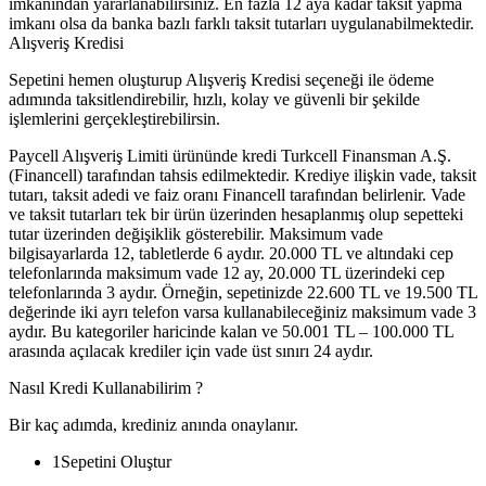
imkanından yararlanabilirsiniz. En fazla 12 aya kadar taksit yapma
imkanı olsa da banka bazlı farklı taksit tutarları uygulanabilmektedir.
Alışveriş Kredisi
Sepetini hemen oluşturup Alışveriş Kredisi seçeneği ile ödeme
adımında taksitlendirebilir, hızlı, kolay ve güvenli bir şekilde
işlemlerini gerçekleştirebilirsin.
Paycell Alışveriş Limiti ürününde kredi Turkcell Finansman A.Ş.
(Financell) tarafından tahsis edilmektedir. Krediye ilişkin vade, taksit
tutarı, taksit adedi ve faiz oranı Financell tarafından belirlenir. Vade
ve taksit tutarları tek bir ürün üzerinden hesaplanmış olup sepetteki
tutar üzerinden değişiklik gösterebilir. Maksimum vade
bilgisayarlarda 12, tabletlerde 6 aydır. 20.000 TL ve altındaki cep
telefonlarında maksimum vade 12 ay, 20.000 TL üzerindeki cep
telefonlarında 3 aydır. Örneğin, sepetinizde 22.600 TL ve 19.500 TL
değerinde iki ayrı telefon varsa kullanabileceğiniz maksimum vade 3
aydır. Bu kategoriler haricinde kalan ve 50.001 TL – 100.000 TL
arasında açılacak krediler için vade üst sınırı 24 aydır.
Nasıl Kredi Kullanabilirim ?
Bir kaç adımda, krediniz anında onaylanır.
1
Sepetini Oluştur