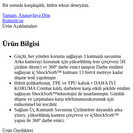
Bir sorunla karşılaşıldı, lütfen tekrar deneyiniz.
Tamam, Anasayfaya Dön
ButtonIcon
Ürün Açıklamaları
Ürün Bilgisi
Güçlü, her yönden koruma sağlayan 3 katmanlı savunma
Arka kamerayı korumak için yükseltilmiş lens çerçevesi 5H
çizilme direnci ve 360º darbe emici tampon Darbe emilimi
sağlayan iç ShockSorb™ katmanı 13 feet/4 metreye kadar
düşme testi yapılmıştır
Hibrit polikarbonat, TPE ve TPU kabuk • DAHA İYİ
KORUMA Combat kılıfı, darbelere karşı etkili şekilde emilim
sağlayan ShockSorb™teknolojisi ile tasarlanmıştır. Günlük
düşme ve çarpmalara karşı telefonunuzukorumak için
mükemmel bir tercihtir.
Sağlam Üç Katmanlı Savunma Çizilmelere dayanıklı arka
yüzey, yükseltilmiş kamera çerçevesi ve içShockSorb™
yapısı ile 360º darbe emici.
Ürün Özellikleri