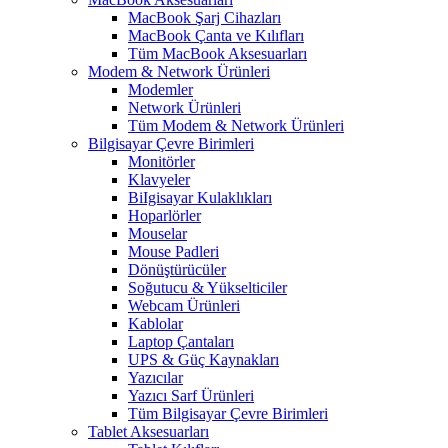
MacBook Şarj Cihazları
MacBook Çanta ve Kılıfları
Tüm MacBook Aksesuarları
Modem & Network Ürünleri
Modemler
Network Ürünleri
Tüm Modem & Network Ürünleri
Bilgisayar Çevre Birimleri
Monitörler
Klavyeler
BiIgisayar Kulaklıkları
Hoparlörler
Mouselar
Mouse Padleri
Dönüştürücüler
Soğutucu & Yükselticiler
Webcam Ürünleri
Kablolar
Laptop Çantaları
UPS & Güç Kaynakları
Yazıcılar
Yazıcı Sarf Ürünleri
Tüm Bilgisayar Çevre Birimleri
Tablet Aksesuarları