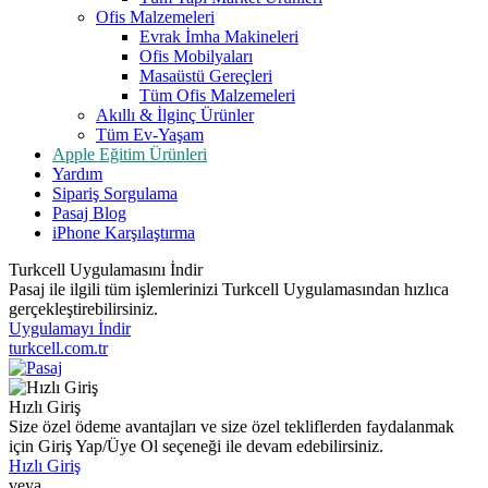
Ofis Malzemeleri
Evrak İmha Makineleri
Ofis Mobilyaları
Masaüstü Gereçleri
Tüm Ofis Malzemeleri
Akıllı & İlginç Ürünler
Tüm Ev-Yaşam
Apple Eğitim Ürünleri
Yardım
Sipariş Sorgulama
Pasaj Blog
iPhone Karşılaştırma
Turkcell Uygulamasını İndir
Pasaj ile ilgili tüm işlemlerinizi Turkcell Uygulamasından hızlıca
gerçekleştirebilirsiniz.
Uygulamayı İndir
turkcell.com.tr
Hızlı Giriş
Size özel ödeme avantajları ve size özel tekliflerden faydalanmak
için Giriş Yap/Üye Ol seçeneği ile devam edebilirsiniz.
Hızlı Giriş
veya