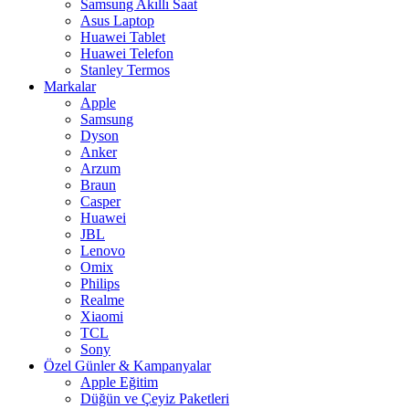
Samsung Akıllı Saat
Asus Laptop
Huawei Tablet
Huawei Telefon
Stanley Termos
Markalar
Apple
Samsung
Dyson
Anker
Arzum
Braun
Casper
Huawei
JBL
Lenovo
Omix
Philips
Realme
Xiaomi
TCL
Sony
Özel Günler & Kampanyalar
Apple Eğitim
Düğün ve Çeyiz Paketleri