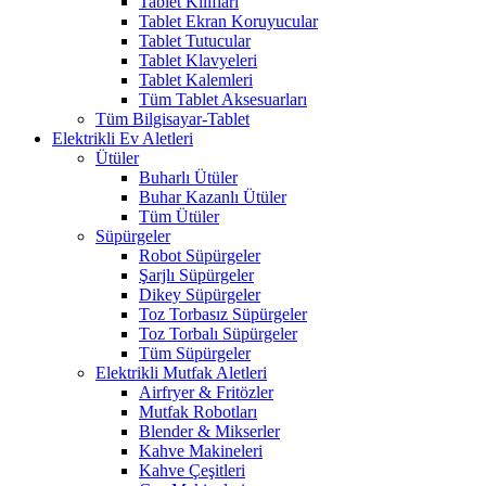
Tablet Kılıfları
Tablet Ekran Koruyucular
Tablet Tutucular
Tablet Klavyeleri
Tablet Kalemleri
Tüm Tablet Aksesuarları
Tüm Bilgisayar-Tablet
Elektrikli Ev Aletleri
Ütüler
Buharlı Ütüler
Buhar Kazanlı Ütüler
Tüm Ütüler
Süpürgeler
Robot Süpürgeler
Şarjlı Süpürgeler
Dikey Süpürgeler
Toz Torbasız Süpürgeler
Toz Torbalı Süpürgeler
Tüm Süpürgeler
Elektrikli Mutfak Aletleri
Airfryer & Fritözler
Mutfak Robotları
Blender & Mikserler
Kahve Makineleri
Kahve Çeşitleri