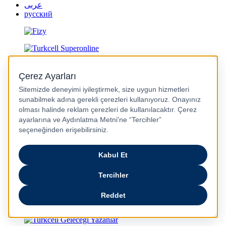
عربى
русский