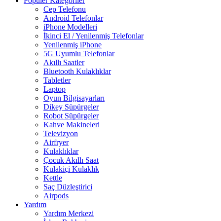
Popüler Kategoriler
Cep Telefonu
Android Telefonlar
iPhone Modelleri
İkinci El / Yenilenmiş Telefonlar
Yenilenmiş iPhone
5G Uyumlu Telefonlar
Akıllı Saatler
Bluetooth Kulaklıklar
Tabletler
Laptop
Oyun Bilgisayarları
Dikey Süpürgeler
Robot Süpürgeler
Kahve Makineleri
Televizyon
Airfryer
Kulaklıklar
Çocuk Akıllı Saat
Kulakiçi Kulaklık
Kettle
Saç Düzleştirici
Airpods
Yardım
Yardım Merkezi