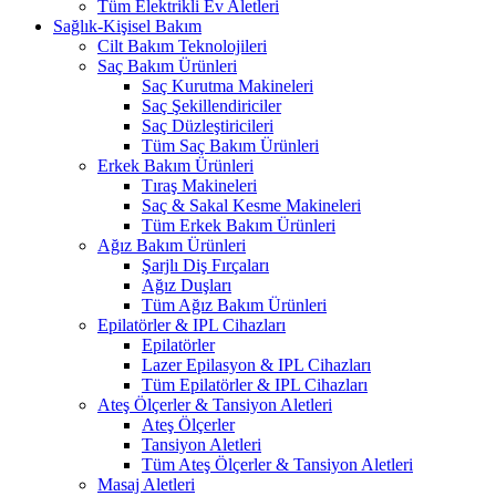
Tüm Elektrikli Ev Aletleri
Sağlık-Kişisel Bakım
Cilt Bakım Teknolojileri
Saç Bakım Ürünleri
Saç Kurutma Makineleri
Saç Şekillendiriciler
Saç Düzleştiricileri
Tüm Saç Bakım Ürünleri
Erkek Bakım Ürünleri
Tıraş Makineleri
Saç & Sakal Kesme Makineleri
Tüm Erkek Bakım Ürünleri
Ağız Bakım Ürünleri
Şarjlı Diş Fırçaları
Ağız Duşları
Tüm Ağız Bakım Ürünleri
Epilatörler & IPL Cihazları
Epilatörler
Lazer Epilasyon & IPL Cihazları
Tüm Epilatörler & IPL Cihazları
Ateş Ölçerler & Tansiyon Aletleri
Ateş Ölçerler
Tansiyon Aletleri
Tüm Ateş Ölçerler & Tansiyon Aletleri
Masaj Aletleri