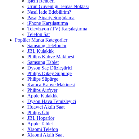
İşlem Rehberi
Ürün Güvenliği Temas Noktası
Nasıl İade Edebilirim?
Pasaj Sipariş Sorgulama
iPhone Karşılaştırma
Televizyon (TV) Karşılaştırma
Telefon Sat
Popüler Marka Kategoriler
Samsung Telefonlar
JBL Kulaklık
Philips Kahve Makinesi
Samsung Tablet
Dyson Saç Düzleştirici
Philips Dikey Süpürge
Philips Süpürge
Karaca Kahve Makinesi
Philips Airfryer
Apple Kulaklık
Dyson Hava Temizleyici
Huawei Akıllı Saat
Philips Ütü
JBL Hoparlör
Apple Tablet
Xiaomi Telefon
Xiaomi Akıllı Saat