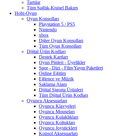
Tartılar
Tüm Sağlık-Kişisel Bakım
Hobi-Oyun
Oyun Konsolları
Playstation 5 / PS5
Nintendo
xbox
Diğer Oyun Konsolları
Tüm Oyun Konsolları
Dijital Ürün Kodları
Destek Kartları
Oyun Pinleri - Üyelikler
Spor - Dizi - Film Yayın Paketleri
Online Eğitim
Eğlence ve Müzik
Saklama Alanı
Dijital Sigorta Ürünleri
Tüm Dijital Ürün Kodları
Oyuncu Aksesuarları
Oyuncu Klavyeleri
Oyuncu Mouseları
Oyuncu Kulaklıkları
Oyuncu Koltukları
Oyuncu Joystickleri
Konsol Aksesuarları