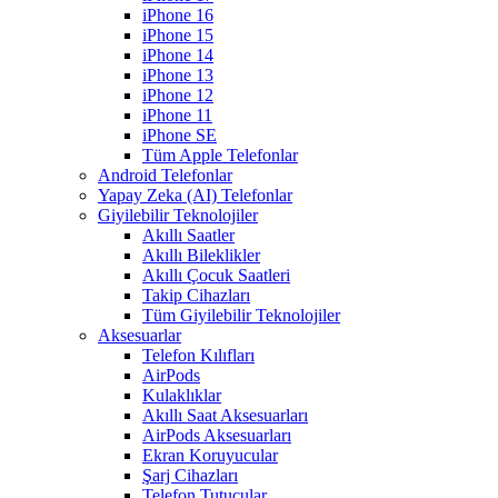
iPhone 16
iPhone 15
iPhone 14
iPhone 13
iPhone 12
iPhone 11
iPhone SE
Tüm Apple Telefonlar
Android Telefonlar
Yapay Zeka (AI) Telefonlar
Giyilebilir Teknolojiler
Akıllı Saatler
Akıllı Bileklikler
Akıllı Çocuk Saatleri
Takip Cihazları
Tüm Giyilebilir Teknolojiler
Aksesuarlar
Telefon Kılıfları
AirPods
Kulaklıklar
Akıllı Saat Aksesuarları
AirPods Aksesuarları
Ekran Koruyucular
Şarj Cihazları
Telefon Tutucular