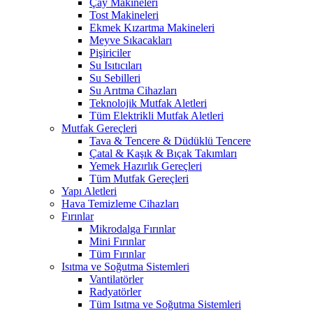
Çay Makineleri
Tost Makineleri
Ekmek Kızartma Makineleri
Meyve Sıkacakları
Pişiriciler
Su Isıtıcıları
Su Sebilleri
Su Arıtma Cihazları
Teknolojik Mutfak Aletleri
Tüm Elektrikli Mutfak Aletleri
Mutfak Gereçleri
Tava & Tencere & Düdüklü Tencere
Çatal & Kaşık & Bıçak Takımları
Yemek Hazırlık Gereçleri
Tüm Mutfak Gereçleri
Yapı Aletleri
Hava Temizleme Cihazları
Fırınlar
Mikrodalga Fırınlar
Mini Fırınlar
Tüm Fırınlar
Isıtma ve Soğutma Sistemleri
Vantilatörler
Radyatörler
Tüm Isıtma ve Soğutma Sistemleri