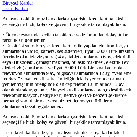
Bireysel Kartlar
Ticari Kartlar
Anlaşmalı olduğumuz bankalarla alışverişini kredi kartına taksit
seçeneği ile hızlı, kolay ve güvenli bir şekilde tamamlayabilirsin.
• Ödeme esnasında seçilen taksitlerde vade farkından dolayı tutar
farklılıkları görülebilir.
• Taksit üst sınırı bireysel kredi kartları ile yapılan elektronik eşya
alımlarında (Video, kamera, ses sistemleri, fiyatı 5.000 Türk lirasının
üzerinde olan televizyon vb) 4 ay, tablet alımlarında 6 ay, elektrikli
eşya (Buzdolabı, çamaşır makinesi, bulaşık makinesi, elektrikli ev
aletleri vb.) alımlarında ve fiyatı 5.000 Türk Lirasına kadar olan
televizyon alımlarında 9 ay, bilgisayar alımlarında 12 ay, “yenileme
merkezi” veya “yetkili satıcı” niteliğindeki iş yerlerinden alınan
yenilenmiş ürün niteliğinde olan cep telefonu alımlarında 12 ay
olarak olarak uygulanır. Bireysel kredi kartlarıyla gerçekleştirilecek
telekomünikasyon, hediye kart, hediye çeki ve benzeri şekillerde
herhangi somut bir mal veya hizmeti içermeyen ürünlerin
alımlarında taksit uygulanamaz.
Anlaşmalı olduğumuz bankalarla alışverişini kredi kartına taksit
seçeneği ile hızlı, kolay ve güvenli bir şekilde tamamlayabilirsin.
Ticari kredi kartları ile yapılan alışverişlerde 12 aya kadar taksit