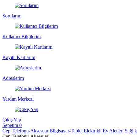
Sorularım
Kullanıcı Bilgilerim
Kayıtlı Kartlarım
Adreslerim
Yardım Merkezi
Çıkış Yap
Sepetim
0
Cep Telefonu-Aksesuar
Bilgisayar-Tablet
Elektrikli Ev Aletleri
Sağlı
Cep Telefonu-Aksesuar