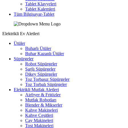
Tablet Klavyeleri
Tablet Kalemleri
Tüm Bilgisayar-Tablet
Elektrikli Ev Aletleri
Ütüler
Buharlı Ütüler
Buhar Kazanlı Ütüler
Süpürgeler
Robot Süpürgeler
Şarjlı Süpürgeler
Dikey Süpürgeler
Toz Torbasız Süpürgeler
Toz Torbalı Süpürgeler
Elektrikli Mutfak Aletleri
Airfryer & Fritözler
Mutfak Robotları
Blender & Mikserler
Kahve Makineleri
Kahve Çeşitleri
Çay Makineleri
Tost Makineleri