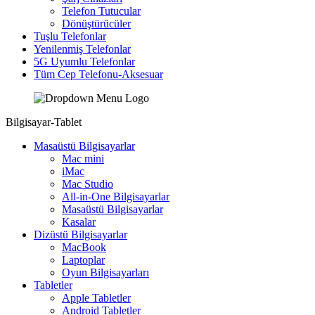
Telefon Tutucular
Dönüştürücüler
Tuşlu Telefonlar
Yenilenmiş Telefonlar
5G Uyumlu Telefonlar
Tüm Cep Telefonu-Aksesuar
Bilgisayar-Tablet
Masaüstü Bilgisayarlar
Mac mini
iMac
Mac Studio
All-in-One Bilgisayarlar
Masaüstü Bilgisayarlar
Kasalar
Dizüstü Bilgisayarlar
MacBook
Laptoplar
Oyun Bilgisayarları
Tabletler
Apple Tabletler
Android Tabletler