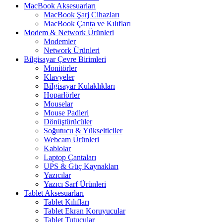
MacBook Aksesuarları
MacBook Şarj Cihazları
MacBook Çanta ve Kılıfları
Modem & Network Ürünleri
Modemler
Network Ürünleri
Bilgisayar Çevre Birimleri
Monitörler
Klavyeler
BiIgisayar Kulaklıkları
Hoparlörler
Mouselar
Mouse Padleri
Dönüştürücüler
Soğutucu & Yükselticiler
Webcam Ürünleri
Kablolar
Laptop Çantaları
UPS & Güç Kaynakları
Yazıcılar
Yazıcı Sarf Ürünleri
Tablet Aksesuarları
Tablet Kılıfları
Tablet Ekran Koruyucular
Tablet Tutucular