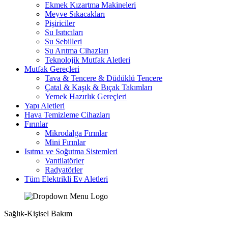
Ekmek Kızartma Makineleri
Meyve Sıkacakları
Pişiriciler
Su Isıtıcıları
Su Sebilleri
Su Arıtma Cihazları
Teknolojik Mutfak Aletleri
Mutfak Gereçleri
Tava & Tencere & Düdüklü Tencere
Çatal & Kaşık & Bıçak Takımları
Yemek Hazırlık Gereçleri
Yapı Aletleri
Hava Temizleme Cihazları
Fırınlar
Mikrodalga Fırınlar
Mini Fırınlar
Isıtma ve Soğutma Sistemleri
Vantilatörler
Radyatörler
Tüm Elektrikli Ev Aletleri
Sağlık-Kişisel Bakım