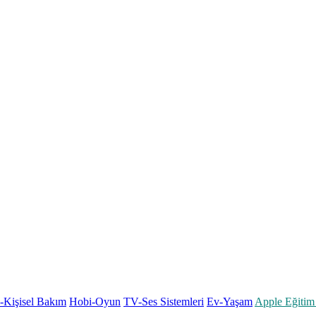
k-Kişisel Bakım
Hobi-Oyun
TV-Ses Sistemleri
Ev-Yaşam
Apple Eğitim