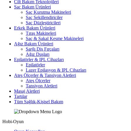
Cilt Bakım Teknolojileri
Saç Bakım Ürünleri
Saç Kurutma Makineleri
Saç Şekillendiriciler
Saç Düzleştiricileri
Erkek Bakım Ürünleri
Tıraş Makineleri
Saç & Sakal Kesme Makineleri
Ağız Bakım Ürünleri
Şarjlı Diş Fırçaları
Ağız Duşları
Epilatörler & IPL Cihazları
Epilatörler
Lazer Epilasyon & IPL Cihazları
Ateş Ölçerler & Tansiyon Aletleri
Ateş Ölçerler
Tansiyon Aletleri
Masaj Aletleri
Tartılar
Tüm Sağlık-Kişisel Bakım
Hobi-Oyun