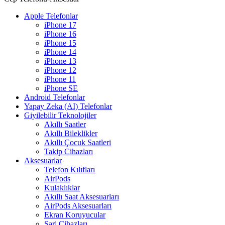
Apple Telefonlar
iPhone 17
iPhone 16
iPhone 15
iPhone 14
iPhone 13
iPhone 12
iPhone 11
iPhone SE
Android Telefonlar
Yapay Zeka (AI) Telefonlar
Giyilebilir Teknolojiler
Akıllı Saatler
Akıllı Bileklikler
Akıllı Çocuk Saatleri
Takip Cihazları
Aksesuarlar
Telefon Kılıfları
AirPods
Kulaklıklar
Akıllı Saat Aksesuarları
AirPods Aksesuarları
Ekran Koruyucular
Şarj Cihazları