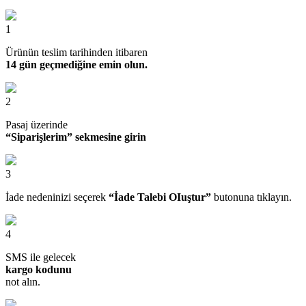
1
Ürünün teslim tarihinden itibaren
14 gün geçmediğine emin olun.
2
Pasaj üzerinde
“Siparişlerim” sekmesine girin
3
İade nedeninizi seçerek
“İade Talebi OIuştur”
butonuna tıklayın.
4
SMS ile gelecek
kargo kodunu
not alın.