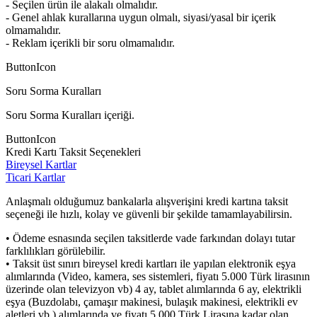
- Seçilen ürün ile alakalı olmalıdır.
- Genel ahlak kurallarına uygun olmalı, siyasi/yasal bir içerik
olmamalıdır.
- Reklam içerikli bir soru olmamalıdır.
ButtonIcon
Soru Sorma Kuralları
Soru Sorma Kuralları içeriği.
ButtonIcon
Kredi Kartı Taksit Seçenekleri
Bireysel Kartlar
Ticari Kartlar
Anlaşmalı olduğumuz bankalarla alışverişini kredi kartına taksit
seçeneği ile hızlı, kolay ve güvenli bir şekilde tamamlayabilirsin.
• Ödeme esnasında seçilen taksitlerde vade farkından dolayı tutar
farklılıkları görülebilir.
• Taksit üst sınırı bireysel kredi kartları ile yapılan elektronik eşya
alımlarında (Video, kamera, ses sistemleri, fiyatı 5.000 Türk lirasının
üzerinde olan televizyon vb) 4 ay, tablet alımlarında 6 ay, elektrikli
eşya (Buzdolabı, çamaşır makinesi, bulaşık makinesi, elektrikli ev
aletleri vb.) alımlarında ve fiyatı 5.000 Türk Lirasına kadar olan