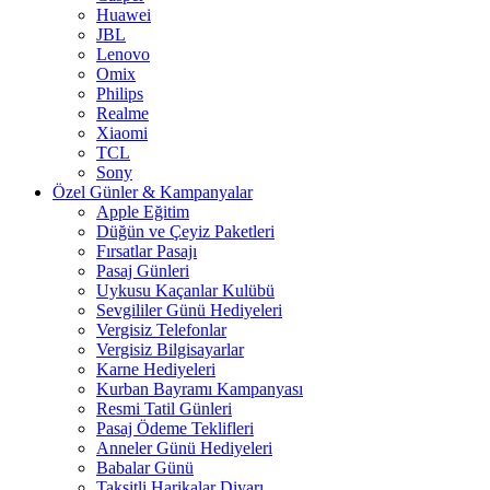
Huawei
JBL
Lenovo
Omix
Philips
Realme
Xiaomi
TCL
Sony
Özel Günler & Kampanyalar
Apple Eğitim
Düğün ve Çeyiz Paketleri
Fırsatlar Pasajı
Pasaj Günleri
Uykusu Kaçanlar Kulübü
Sevgililer Günü Hediyeleri
Vergisiz Telefonlar
Vergisiz Bilgisayarlar
Karne Hediyeleri
Kurban Bayramı Kampanyası
Resmi Tatil Günleri
Pasaj Ödeme Teklifleri
Anneler Günü Hediyeleri
Babalar Günü
Taksitli Harikalar Diyarı