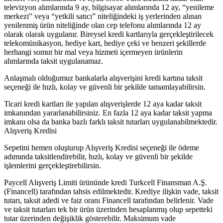
televizyon alımlarında 9 ay, bilgisayar alımlarında 12 ay, “yenileme
merkezi” veya “yetkili satıcı” niteliğindeki iş yerlerinden alınan
yenilenmiş ürün niteliğinde olan cep telefonu alımlarında 12 ay
olarak olarak uygulanır. Bireysel kredi kartlarıyla gerçekleştirilecek
telekomünikasyon, hediye kart, hediye çeki ve benzeri şekillerde
herhangi somut bir mal veya hizmeti içermeyen ürünlerin
alımlarında taksit uygulanamaz.
Anlaşmalı olduğumuz bankalarla alışverişini kredi kartına taksit
seçeneği ile hızlı, kolay ve güvenli bir şekilde tamamlayabilirsin.
Ticari kredi kartları ile yapılan alışverişlerde 12 aya kadar taksit
imkanından yararlanabilirsiniz. En fazla 12 aya kadar taksit yapma
imkanı olsa da banka bazlı farklı taksit tutarları uygulanabilmektedir.
Alışveriş Kredisi
Sepetini hemen oluşturup Alışveriş Kredisi seçeneği ile ödeme
adımında taksitlendirebilir, hızlı, kolay ve güvenli bir şekilde
işlemlerini gerçekleştirebilirsin.
Paycell Alışveriş Limiti ürününde kredi Turkcell Finansman A.Ş.
(Financell) tarafından tahsis edilmektedir. Krediye ilişkin vade, taksit
tutarı, taksit adedi ve faiz oranı Financell tarafından belirlenir. Vade
ve taksit tutarları tek bir ürün üzerinden hesaplanmış olup sepetteki
tutar üzerinden değişiklik gösterebilir. Maksimum vade