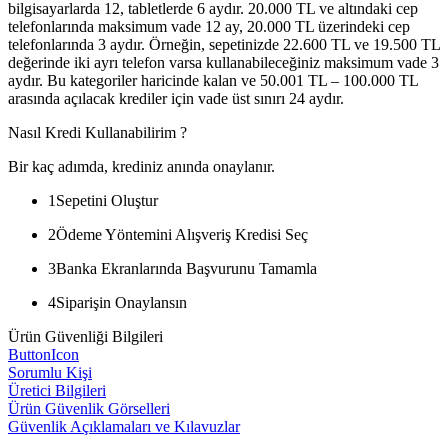
bilgisayarlarda 12, tabletlerde 6 aydır. 20.000 TL ve altındaki cep
telefonlarında maksimum vade 12 ay, 20.000 TL üzerindeki cep
telefonlarında 3 aydır. Örneğin, sepetinizde 22.600 TL ve 19.500 TL
değerinde iki ayrı telefon varsa kullanabileceğiniz maksimum vade 3
aydır. Bu kategoriler haricinde kalan ve 50.001 TL – 100.000 TL
arasında açılacak krediler için vade üst sınırı 24 aydır.
Nasıl Kredi Kullanabilirim ?
Bir kaç adımda, krediniz anında onaylanır.
1
Sepetini Oluştur
2
Ödeme Yöntemini Alışveriş Kredisi Seç
3
Banka Ekranlarında Başvurunu Tamamla
4
Siparişin Onaylansın
Ürün Güvenliği Bilgileri
ButtonIcon
Sorumlu Kişi
Üretici Bilgileri
Ürün Güvenlik Görselleri
Güvenlik Açıklamaları ve Kılavuzlar