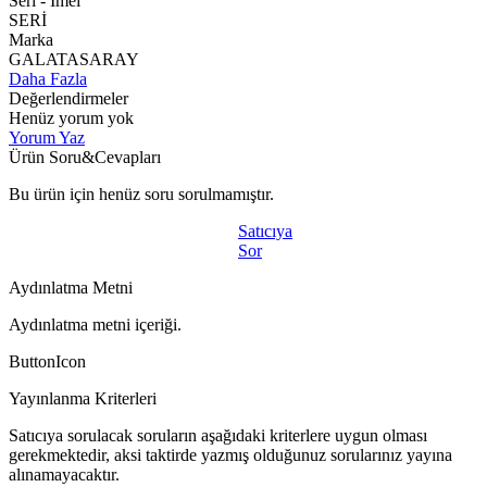
Seri - Imeı
SERİ
Marka
GALATASARAY
Daha Fazla
Değerlendirmeler
Henüz yorum yok
Yorum Yaz
Ürün Soru&Cevapları
Bu ürün için henüz soru sorulmamıştır.
Satıcıya
Sor
Aydınlatma Metni
Aydınlatma metni içeriği.
ButtonIcon
Yayınlanma Kriterleri
Satıcıya sorulacak soruların aşağıdaki kriterlere uygun olması
gerekmektedir, aksi taktirde yazmış olduğunuz sorularınız yayına
alınamayacaktır.