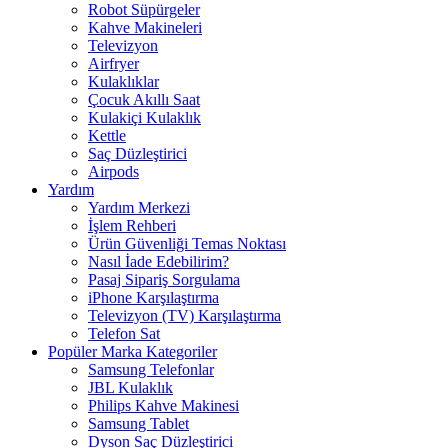
Robot Süpürgeler
Kahve Makineleri
Televizyon
Airfryer
Kulaklıklar
Çocuk Akıllı Saat
Kulakiçi Kulaklık
Kettle
Saç Düzleştirici
Airpods
Yardım
Yardım Merkezi
İşlem Rehberi
Ürün Güvenliği Temas Noktası
Nasıl İade Edebilirim?
Pasaj Sipariş Sorgulama
iPhone Karşılaştırma
Televizyon (TV) Karşılaştırma
Telefon Sat
Popüler Marka Kategoriler
Samsung Telefonlar
JBL Kulaklık
Philips Kahve Makinesi
Samsung Tablet
Dyson Saç Düzleştirici