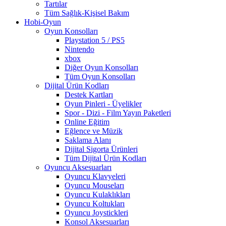
Tartılar
Tüm Sağlık-Kişisel Bakım
Hobi-Oyun
Oyun Konsolları
Playstation 5 / PS5
Nintendo
xbox
Diğer Oyun Konsolları
Tüm Oyun Konsolları
Dijital Ürün Kodları
Destek Kartları
Oyun Pinleri - Üyelikler
Spor - Dizi - Film Yayın Paketleri
Online Eğitim
Eğlence ve Müzik
Saklama Alanı
Dijital Sigorta Ürünleri
Tüm Dijital Ürün Kodları
Oyuncu Aksesuarları
Oyuncu Klavyeleri
Oyuncu Mouseları
Oyuncu Kulaklıkları
Oyuncu Koltukları
Oyuncu Joystickleri
Konsol Aksesuarları