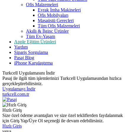
Ofis Malzemeleri
Evrak İmha Makineleri
Ofis Mobilyaları
Masaüstü Gereçleri
Tüm Ofis Malzemeleri
Akıllı & İlginç Ürünler
Tüm Ev-Yaşam
Apple Eğitim Ürünleri
Yardım
Sipariş Sorgulama
Pasaj Blog
iPhone Karşılaştırma
Turkcell Uygulamasını İndir
Pasaj ile ilgili tüm işlemlerinizi Turkcell Uygulamasından hızlıca
gerçekleştirebilirsiniz.
Uygulamayı İndir
turkcell.com.tr
Hızlı Giriş
Size özel ödeme avantajları ve size özel tekliflerden faydalanmak
için Giriş Yap/Üye Ol seçeneği ile devam edebilirsiniz.
Hızlı Giriş
veya