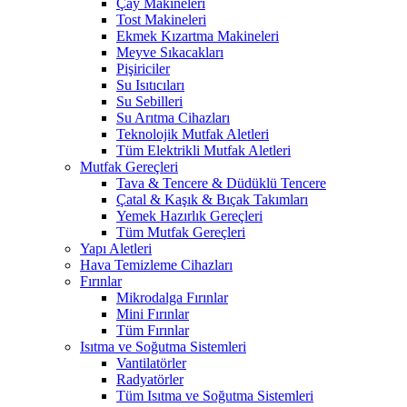
Çay Makineleri
Tost Makineleri
Ekmek Kızartma Makineleri
Meyve Sıkacakları
Pişiriciler
Su Isıtıcıları
Su Sebilleri
Su Arıtma Cihazları
Teknolojik Mutfak Aletleri
Tüm Elektrikli Mutfak Aletleri
Mutfak Gereçleri
Tava & Tencere & Düdüklü Tencere
Çatal & Kaşık & Bıçak Takımları
Yemek Hazırlık Gereçleri
Tüm Mutfak Gereçleri
Yapı Aletleri
Hava Temizleme Cihazları
Fırınlar
Mikrodalga Fırınlar
Mini Fırınlar
Tüm Fırınlar
Isıtma ve Soğutma Sistemleri
Vantilatörler
Radyatörler
Tüm Isıtma ve Soğutma Sistemleri