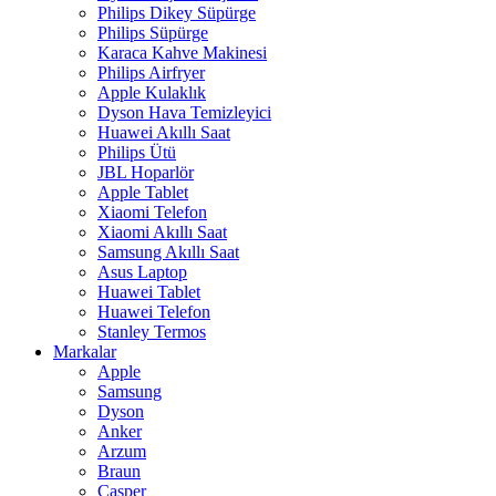
Philips Dikey Süpürge
Philips Süpürge
Karaca Kahve Makinesi
Philips Airfryer
Apple Kulaklık
Dyson Hava Temizleyici
Huawei Akıllı Saat
Philips Ütü
JBL Hoparlör
Apple Tablet
Xiaomi Telefon
Xiaomi Akıllı Saat
Samsung Akıllı Saat
Asus Laptop
Huawei Tablet
Huawei Telefon
Stanley Termos
Markalar
Apple
Samsung
Dyson
Anker
Arzum
Braun
Casper