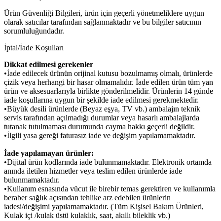
Ürün Güvenliği Bilgileri, ürün için geçerli yönetmeliklere uygun
olarak satıcılar tarafından sağlanmaktadır ve bu bilgiler satıcının
sorumluluğundadır.
İptal/İade Koşulları
Dikkat edilmesi gerekenler
•İade edilecek ürünün orijinal kutusu bozulmamış olmalı, ürünlerde
çizik veya herhangi bir hasar olmamalıdır. İade edilen ürün tüm yan
ürün ve aksesuarlarıyla birlikte gönderilmelidir. Ürünlerin 14 günde
iade koşullarına uygun bir şekilde iade edilmesi gerekmektedir.
•Büyük desili ürünlerde (Beyaz eşya, TV vb.) ambalajın teknik
servis tarafından açılmadığı durumlar veya hasarlı ambalajlarda
tutanak tutulmaması durumunda cayma hakkı geçerli değildir.
•İlgili yasa gereği faturasız iade ve değişim yapılamamaktadır.
İade yapılamayan ürünler:
•Dijital ürün kodlarında iade bulunmamaktadır. Elektronik ortamda
anında iletilen hizmetler veya teslim edilen ürünlerde iade
bulunmamaktadır.
•Kullanım esnasında vücut ile birebir temas gerektiren ve kullanımla
beraber sağlık açısından tehlike arz edebilen ürünlerin
iadesi/değişimi yapılamamaktadır. (Tüm Kişisel Bakım Ürünleri,
Kulak içi /kulak üstü kulaklık, saat, akıllı bileklik vb.)