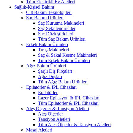
Tüm Elektrikli Ev Aletleri
Sağlık-Kişisel Bakım
Cilt Bakım Teknolojileri
Saç Bakım Ürünleri
Saç Kurutma Makineleri
Saç Şekillendiriciler
Saç Düzleştiricileri
Tüm Saç Bakım Ürünleri
Erkek Bakım Ürünleri
Tıraş Makineleri
Saç & Sakal Kesme Makineleri
Tüm Erkek Bakım Ürünleri
Ağız Bakım Ürünleri
Şarjlı Diş Fırçaları
Ağız Duşları
Tüm Ağız Bakım Ürünleri
Epilatörler & IPL Cihazları
Epilatörler
Lazer Epilasyon & IPL Cihazları
Tüm Epilatörler & IPL Cihazları
Ateş Ölçerler & Tansiyon Aletleri
Ateş Ölçerler
Tansiyon Aletleri
Tüm Ateş Ölçerler & Tansiyon Aletleri
Masaj Aletleri