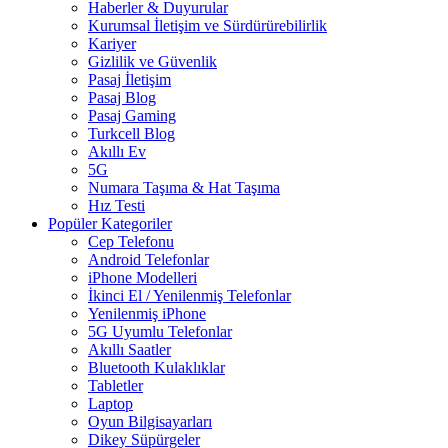
Haberler & Duyurular
Kurumsal İletişim ve Sürdürürebilirlik
Kariyer
Gizlilik ve Güvenlik
Pasaj İletişim
Pasaj Blog
Pasaj Gaming
Turkcell Blog
Akıllı Ev
5G
Numara Taşıma & Hat Taşıma
Hız Testi
Popüler Kategoriler
Cep Telefonu
Android Telefonlar
iPhone Modelleri
İkinci El / Yenilenmiş Telefonlar
Yenilenmiş iPhone
5G Uyumlu Telefonlar
Akıllı Saatler
Bluetooth Kulaklıklar
Tabletler
Laptop
Oyun Bilgisayarları
Dikey Süpürgeler