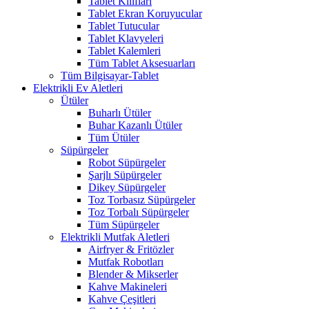
Tablet Kılıfları
Tablet Ekran Koruyucular
Tablet Tutucular
Tablet Klavyeleri
Tablet Kalemleri
Tüm Tablet Aksesuarları
Tüm Bilgisayar-Tablet
Elektrikli Ev Aletleri
Ütüler
Buharlı Ütüler
Buhar Kazanlı Ütüler
Tüm Ütüler
Süpürgeler
Robot Süpürgeler
Şarjlı Süpürgeler
Dikey Süpürgeler
Toz Torbasız Süpürgeler
Toz Torbalı Süpürgeler
Tüm Süpürgeler
Elektrikli Mutfak Aletleri
Airfryer & Fritözler
Mutfak Robotları
Blender & Mikserler
Kahve Makineleri
Kahve Çeşitleri