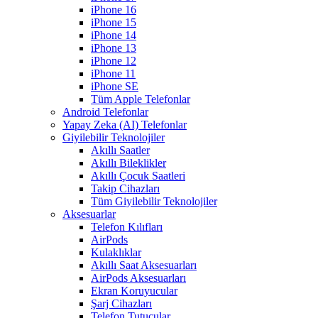
iPhone 16
iPhone 15
iPhone 14
iPhone 13
iPhone 12
iPhone 11
iPhone SE
Tüm Apple Telefonlar
Android Telefonlar
Yapay Zeka (AI) Telefonlar
Giyilebilir Teknolojiler
Akıllı Saatler
Akıllı Bileklikler
Akıllı Çocuk Saatleri
Takip Cihazları
Tüm Giyilebilir Teknolojiler
Aksesuarlar
Telefon Kılıfları
AirPods
Kulaklıklar
Akıllı Saat Aksesuarları
AirPods Aksesuarları
Ekran Koruyucular
Şarj Cihazları
Telefon Tutucular