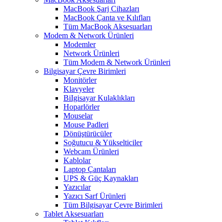
MacBook Şarj Cihazları
MacBook Çanta ve Kılıfları
Tüm MacBook Aksesuarları
Modem & Network Ürünleri
Modemler
Network Ürünleri
Tüm Modem & Network Ürünleri
Bilgisayar Çevre Birimleri
Monitörler
Klavyeler
BiIgisayar Kulaklıkları
Hoparlörler
Mouselar
Mouse Padleri
Dönüştürücüler
Soğutucu & Yükselticiler
Webcam Ürünleri
Kablolar
Laptop Çantaları
UPS & Güç Kaynakları
Yazıcılar
Yazıcı Sarf Ürünleri
Tüm Bilgisayar Çevre Birimleri
Tablet Aksesuarları