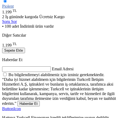
Piolent
TL
1.199
2 İş gününde kargoda
Ücretsiz Kargo
Soru Sor
• 100 adet İndirimli ürün vardır
Diğer Satıcılar
TL
1.199
Sepete Ekle
Haberdar Et
Email Adresi
Bu bilgilendirmeyi alabilmeniz için izniniz gerekmektedir.
“Daha iyi hizmet alabilmem için bilgilerimin Turkcell İletişim
Hizmetleri A.Ş, iştirakleri ve bunların iş ortaklarınca, tarafımca aksi
belirtiline kadar işlenmesine; Turkcell ve iştiraklerinin iletişim
bilgilerimi kullanarak, kampanya, servis, tarife ve hizmetleri ile ilgili
duyuruları tarafıma iletmesine izin verdiğimi kabul, beyan ve taahhüt
ederim.”
Haberdar Et
ButtonIcon
Hattınız Turkcell Finansman kredili tekliflerimize uygun değildir.