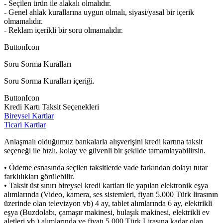
- Seçilen ürün ile alakalı olmalıdır.
- Genel ahlak kurallarına uygun olmalı, siyasi/yasal bir içerik
olmamalıdır.
- Reklam içerikli bir soru olmamalıdır.
ButtonIcon
Soru Sorma Kuralları
Soru Sorma Kuralları içeriği.
ButtonIcon
Kredi Kartı Taksit Seçenekleri
Bireysel Kartlar
Ticari Kartlar
Anlaşmalı olduğumuz bankalarla alışverişini kredi kartına taksit
seçeneği ile hızlı, kolay ve güvenli bir şekilde tamamlayabilirsin.
• Ödeme esnasında seçilen taksitlerde vade farkından dolayı tutar
farklılıkları görülebilir.
• Taksit üst sınırı bireysel kredi kartları ile yapılan elektronik eşya
alımlarında (Video, kamera, ses sistemleri, fiyatı 5.000 Türk lirasının
üzerinde olan televizyon vb) 4 ay, tablet alımlarında 6 ay, elektrikli
eşya (Buzdolabı, çamaşır makinesi, bulaşık makinesi, elektrikli ev
aletleri vb.) alımlarında ve fiyatı 5.000 Türk Lirasına kadar olan