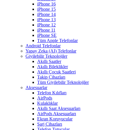
iPhone 16
iPhone 15
iPhone 14
iPhone 13
iPhone 12
iPhone 11
iPhone SE
Tüm Apple Telefonlar
Android Telefonlar
Yapay Zeka (AI) Telefonlar
Giyilebilir Teknolojiler
Akıllı Saatler
Akıllı Bileklikler
Akıllı Çocuk Saatleri
Takip Cihazları
Tüm Giyilebilir Teknolojiler
Aksesuarlar
Telefon Kılıfları
AirPods
Kulaklıklar
Akıllı Saat Aksesuarları
AirPods Aksesuarları
Ekran Koruyucular
Şarj Cihazları
Telefon Tutucular