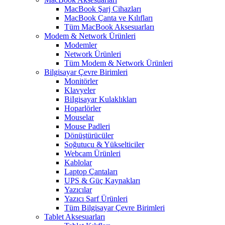
MacBook Şarj Cihazları
MacBook Çanta ve Kılıfları
Tüm MacBook Aksesuarları
Modem & Network Ürünleri
Modemler
Network Ürünleri
Tüm Modem & Network Ürünleri
Bilgisayar Çevre Birimleri
Monitörler
Klavyeler
BiIgisayar Kulaklıkları
Hoparlörler
Mouselar
Mouse Padleri
Dönüştürücüler
Soğutucu & Yükselticiler
Webcam Ürünleri
Kablolar
Laptop Çantaları
UPS & Güç Kaynakları
Yazıcılar
Yazıcı Sarf Ürünleri
Tüm Bilgisayar Çevre Birimleri
Tablet Aksesuarları