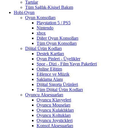
Tartılar
Tüm Sağlık-Kişisel Bakım
Hobi-Oyun
Oyun Konsolları
Playstation 5 / PS5
Nintendo
xbox
Diğer Oyun Konsolları
Tüm Oyun Konsolları
Dijital Ürün Kodları
Destek Kartları
Oyun Pinleri - Üyelikler
Spor - Dizi - Film Yayın Paketleri
Online Eğitim
Eğlence ve Müzik
Saklama Alanı
Dijital Sigorta Ürünleri
Tüm Dijital Ürün Kodları
Oyuncu Aksesuarları
Oyuncu Klavyeleri
Oyuncu Mouseları
Oyuncu Kulaklıkları
Oyuncu Koltukları
Oyuncu Joystickleri
Konsol Aksesuarları