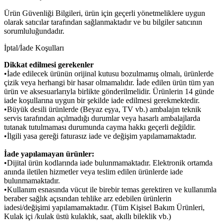
Ürün Güvenliği Bilgileri, ürün için geçerli yönetmeliklere uygun
olarak satıcılar tarafından sağlanmaktadır ve bu bilgiler satıcının
sorumluluğundadır.
İptal/İade Koşulları
Dikkat edilmesi gerekenler
•İade edilecek ürünün orijinal kutusu bozulmamış olmalı, ürünlerde
çizik veya herhangi bir hasar olmamalıdır. İade edilen ürün tüm yan
ürün ve aksesuarlarıyla birlikte gönderilmelidir. Ürünlerin 14 günde
iade koşullarına uygun bir şekilde iade edilmesi gerekmektedir.
•Büyük desili ürünlerde (Beyaz eşya, TV vb.) ambalajın teknik
servis tarafından açılmadığı durumlar veya hasarlı ambalajlarda
tutanak tutulmaması durumunda cayma hakkı geçerli değildir.
•İlgili yasa gereği faturasız iade ve değişim yapılamamaktadır.
İade yapılamayan ürünler:
•Dijital ürün kodlarında iade bulunmamaktadır. Elektronik ortamda
anında iletilen hizmetler veya teslim edilen ürünlerde iade
bulunmamaktadır.
•Kullanım esnasında vücut ile birebir temas gerektiren ve kullanımla
beraber sağlık açısından tehlike arz edebilen ürünlerin
iadesi/değişimi yapılamamaktadır. (Tüm Kişisel Bakım Ürünleri,
Kulak içi /kulak üstü kulaklık, saat, akıllı bileklik vb.)