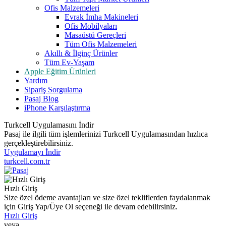
Ofis Malzemeleri
Evrak İmha Makineleri
Ofis Mobilyaları
Masaüstü Gereçleri
Tüm Ofis Malzemeleri
Akıllı & İlginç Ürünler
Tüm Ev-Yaşam
Apple Eğitim Ürünleri
Yardım
Sipariş Sorgulama
Pasaj Blog
iPhone Karşılaştırma
Turkcell Uygulamasını İndir
Pasaj ile ilgili tüm işlemlerinizi Turkcell Uygulamasından hızlıca
gerçekleştirebilirsiniz.
Uygulamayı İndir
turkcell.com.tr
Hızlı Giriş
Size özel ödeme avantajları ve size özel tekliflerden faydalanmak
için Giriş Yap/Üye Ol seçeneği ile devam edebilirsiniz.
Hızlı Giriş
veya