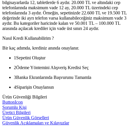
bilgisayarlarda 12, tabletlerde 6 aydır. 20.000 TL ve altındaki cep
telefonlarında maksimum vade 12 ay, 20.000 TL üzerindeki cep
telefonlarında 3 aydır. Örneğin, sepetinizde 22.600 TL ve 19.500 TL
değerinde iki ayrı telefon varsa kullanabileceğiniz maksimum vade 3
aydır. Bu kategoriler haricinde kalan ve 50.001 TL – 100.000 TL
arasında açılacak krediler için vade üst sınırı 24 aydır.
Nasıl Kredi Kullanabilirim ?
Bir kaç adımda, krediniz anında onaylanır.
1
Sepetini Oluştur
2
Ödeme Yöntemini Alışveriş Kredisi Seç
3
Banka Ekranlarında Başvurunu Tamamla
4
Siparişin Onaylansın
Ürün Güvenliği Bilgileri
ButtonIcon
Sorumlu Kişi
Üretici Bilgileri
Ürün Güvenlik Görselleri
Güvenlik Açıklamaları ve Kılavuzlar