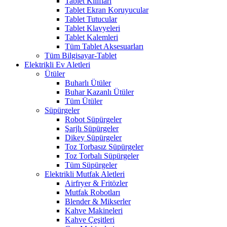
Tablet Kılıfları
Tablet Ekran Koruyucular
Tablet Tutucular
Tablet Klavyeleri
Tablet Kalemleri
Tüm Tablet Aksesuarları
Tüm Bilgisayar-Tablet
Elektrikli Ev Aletleri
Ütüler
Buharlı Ütüler
Buhar Kazanlı Ütüler
Tüm Ütüler
Süpürgeler
Robot Süpürgeler
Şarjlı Süpürgeler
Dikey Süpürgeler
Toz Torbasız Süpürgeler
Toz Torbalı Süpürgeler
Tüm Süpürgeler
Elektrikli Mutfak Aletleri
Airfryer & Fritözler
Mutfak Robotları
Blender & Mikserler
Kahve Makineleri
Kahve Çeşitleri