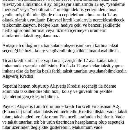
televizyon alımlarında 9 ay, bilgisayar alımlarında 12 ay, “yenileme
merkezi” veya “yetkili satıcı” niteliğindeki iş yerlerinden alınan
yenilenmiş ürün niteliğinde olan cep telefonu alımlarında 12 ay
olarak olarak uygulanır. Bireysel kredi kartlarıyla gerçekleştirilecek
telekomünikasyon, hediye kart, hediye çeki ve benzeri şekillerde
herhangi somut bir mal veya hizmeti içermeyen ürünlerin
alımlarında taksit uygulanamaz.
Anlaşmalı olduğumuz bankalarla alışverişini kredi kartına taksit
seçeneği ile hızlı, kolay ve güvenli bir şekilde tamamlayabilirsin.
Ticari kredi kartları ile yapılan alışverişlerde 12 aya kadar taksit
imkanından yararlanabilirsiniz. En fazla 12 aya kadar taksit yapma
imkanı olsa da banka bazlı farklı taksit tutarları uygulanabilmektedir.
Alışveriş Kredisi
Sepetini hemen oluşturup Alışveriş Kredisi seçeneği ile ödeme
adımında taksitlendirebilir, hızlı, kolay ve güvenli bir şekilde
işlemlerini gerçekleştirebilirsin.
Paycell Alışveriş Limiti ürününde kredi Turkcell Finansman A.Ş.
(Financell) tarafından tahsis edilmektedir. Krediye ilişkin vade, taksit
tutarı, taksit adedi ve faiz oranı Financell tarafından belirlenir. Vade
ve taksit tutarları tek bir ürün üzerinden hesaplanmış olup sepetteki
tutar üzerinden değişiklik gösterebilir. Maksimum vade