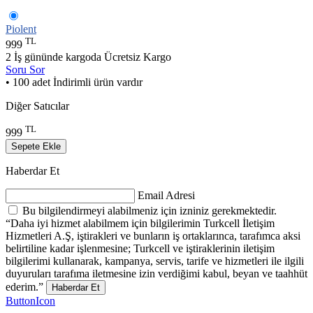
Piolent
TL
999
2 İş gününde kargoda
Ücretsiz Kargo
Soru Sor
• 100 adet İndirimli ürün vardır
Diğer Satıcılar
TL
999
Sepete Ekle
Haberdar Et
Email Adresi
Bu bilgilendirmeyi alabilmeniz için izniniz gerekmektedir.
“Daha iyi hizmet alabilmem için bilgilerimin Turkcell İletişim
Hizmetleri A.Ş, iştirakleri ve bunların iş ortaklarınca, tarafımca aksi
belirtiline kadar işlenmesine; Turkcell ve iştiraklerinin iletişim
bilgilerimi kullanarak, kampanya, servis, tarife ve hizmetleri ile ilgili
duyuruları tarafıma iletmesine izin verdiğimi kabul, beyan ve taahhüt
ederim.”
Haberdar Et
ButtonIcon