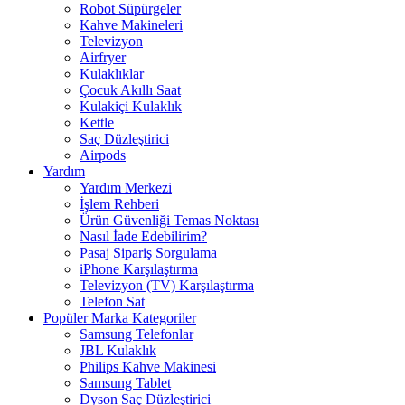
Robot Süpürgeler
Kahve Makineleri
Televizyon
Airfryer
Kulaklıklar
Çocuk Akıllı Saat
Kulakiçi Kulaklık
Kettle
Saç Düzleştirici
Airpods
Yardım
Yardım Merkezi
İşlem Rehberi
Ürün Güvenliği Temas Noktası
Nasıl İade Edebilirim?
Pasaj Sipariş Sorgulama
iPhone Karşılaştırma
Televizyon (TV) Karşılaştırma
Telefon Sat
Popüler Marka Kategoriler
Samsung Telefonlar
JBL Kulaklık
Philips Kahve Makinesi
Samsung Tablet
Dyson Saç Düzleştirici