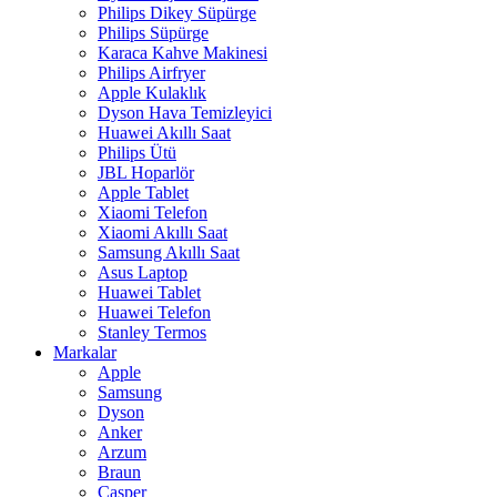
Philips Dikey Süpürge
Philips Süpürge
Karaca Kahve Makinesi
Philips Airfryer
Apple Kulaklık
Dyson Hava Temizleyici
Huawei Akıllı Saat
Philips Ütü
JBL Hoparlör
Apple Tablet
Xiaomi Telefon
Xiaomi Akıllı Saat
Samsung Akıllı Saat
Asus Laptop
Huawei Tablet
Huawei Telefon
Stanley Termos
Markalar
Apple
Samsung
Dyson
Anker
Arzum
Braun
Casper