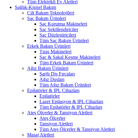
Tüm Elektrikli Ev Aletleri
Sağlık-Kişisel Bakım
Cilt Bakım Teknolojileri
Saç Bakım Ürünleri
Saç Kurutma Makineleri
Saç Şekillendiriciler
Saç Düzleştiricileri
Tüm Saç Bakım Ürünleri
Erkek Bakım Ürünleri
Tıraş Makineleri
Saç & Sakal Kesme Makineleri
Tüm Erkek Bakım Ürünleri
Ağız Bakım Ürünleri
Şarjlı Diş Fırçaları
Ağız Duşları
Tüm Ağız Bakım Ürünleri
Epilatörler & IPL Cihazları
Epilatörler
Lazer Epilasyon & IPL Cihazları
Tüm Epilatörler & IPL Cihazları
Ateş Ölçerler & Tansiyon Aletleri
Ateş Ölçerler
Tansiyon Aletleri
Tüm Ateş Ölçerler & Tansiyon Aletleri
Masaj Aletleri