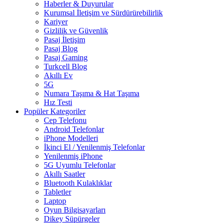
Haberler & Duyurular
Kurumsal İletişim ve Sürdürürebilirlik
Kariyer
Gizlilik ve Güvenlik
Pasaj İletişim
Pasaj Blog
Pasaj Gaming
Turkcell Blog
Akıllı Ev
5G
Numara Taşıma & Hat Taşıma
Hız Testi
Popüler Kategoriler
Cep Telefonu
Android Telefonlar
iPhone Modelleri
İkinci El / Yenilenmiş Telefonlar
Yenilenmiş iPhone
5G Uyumlu Telefonlar
Akıllı Saatler
Bluetooth Kulaklıklar
Tabletler
Laptop
Oyun Bilgisayarları
Dikey Süpürgeler