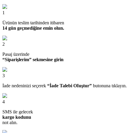
1
Ürünün teslim tarihinden itibaren
14 gün geçmediğine emin olun.
2
Pasaj üzerinde
“Siparişlerim” sekmesine girin
3
İade nedeninizi seçerek
“İade Talebi OIuştur”
butonuna tıklayın.
4
SMS ile gelecek
kargo kodunu
not alın.