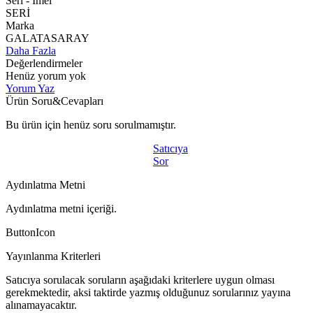
Seri - Imeı
SERİ
Marka
GALATASARAY
Daha Fazla
Değerlendirmeler
Henüz yorum yok
Yorum Yaz
Ürün Soru&Cevapları
Bu ürün için henüz soru sorulmamıştır.
Satıcıya
Sor
Aydınlatma Metni
Aydınlatma metni içeriği.
ButtonIcon
Yayınlanma Kriterleri
Satıcıya sorulacak soruların aşağıdaki kriterlere uygun olması
gerekmektedir, aksi taktirde yazmış olduğunuz sorularınız yayına
alınamayacaktır.