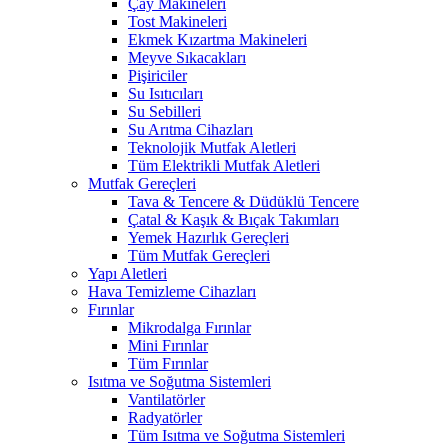
Çay Makineleri
Tost Makineleri
Ekmek Kızartma Makineleri
Meyve Sıkacakları
Pişiriciler
Su Isıtıcıları
Su Sebilleri
Su Arıtma Cihazları
Teknolojik Mutfak Aletleri
Tüm Elektrikli Mutfak Aletleri
Mutfak Gereçleri
Tava & Tencere & Düdüklü Tencere
Çatal & Kaşık & Bıçak Takımları
Yemek Hazırlık Gereçleri
Tüm Mutfak Gereçleri
Yapı Aletleri
Hava Temizleme Cihazları
Fırınlar
Mikrodalga Fırınlar
Mini Fırınlar
Tüm Fırınlar
Isıtma ve Soğutma Sistemleri
Vantilatörler
Radyatörler
Tüm Isıtma ve Soğutma Sistemleri