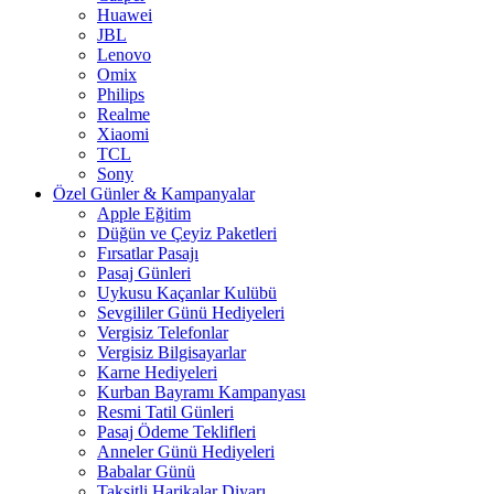
Huawei
JBL
Lenovo
Omix
Philips
Realme
Xiaomi
TCL
Sony
Özel Günler & Kampanyalar
Apple Eğitim
Düğün ve Çeyiz Paketleri
Fırsatlar Pasajı
Pasaj Günleri
Uykusu Kaçanlar Kulübü
Sevgililer Günü Hediyeleri
Vergisiz Telefonlar
Vergisiz Bilgisayarlar
Karne Hediyeleri
Kurban Bayramı Kampanyası
Resmi Tatil Günleri
Pasaj Ödeme Teklifleri
Anneler Günü Hediyeleri
Babalar Günü
Taksitli Harikalar Diyarı