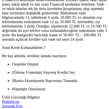
tutarı, taksit adedi ve faiz oranı Financell tarafından belirlenir. Vade
ve taksit tutarları tek bir ürün üzerinden hesaplanmış olup sepetteki
tutar üzerinden değişiklik gösterebilir. Maksimum vade
bilgisayarlarda 12, tabletlerde 6 aydır. 20.000 TL ve altındaki cep
telefonlarında maksimum vade 12 ay, 20.000 TL üzerindeki cep
telefonlarında 3 aydır. Örneğin, sepetinizde 22.600 TL ve 19.500 TL
değerinde iki ayrı telefon varsa kullanabileceğiniz maksimum vade 3
aydır. Bu kategoriler haricinde kalan ve 50.001 TL – 100.000 TL
arasında açılacak krediler için vade üst sınırı 24 aydır.
Nasıl Kredi Kullanabilirim ?
Bir kaç adımda, krediniz anında onaylanır.
1
Sepetini Oluştur
2
Ödeme Yöntemini Alışveriş Kredisi Seç
3
Banka Ekranlarında Başvurunu Tamamla
4
Siparişin Onaylansın
Ürün Güvenliği Bilgileri
ButtonIcon
Sorumlu Kişi