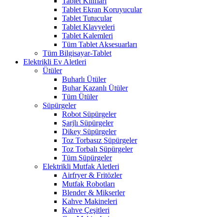
Tablet Kılıfları
Tablet Ekran Koruyucular
Tablet Tutucular
Tablet Klavyeleri
Tablet Kalemleri
Tüm Tablet Aksesuarları
Tüm Bilgisayar-Tablet
Elektrikli Ev Aletleri
Ütüler
Buharlı Ütüler
Buhar Kazanlı Ütüler
Tüm Ütüler
Süpürgeler
Robot Süpürgeler
Şarjlı Süpürgeler
Dikey Süpürgeler
Toz Torbasız Süpürgeler
Toz Torbalı Süpürgeler
Tüm Süpürgeler
Elektrikli Mutfak Aletleri
Airfryer & Fritözler
Mutfak Robotları
Blender & Mikserler
Kahve Makineleri
Kahve Çeşitleri