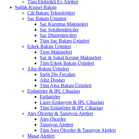
Tüm Elektrikli Ev Aletleri
Sağlık-Kişisel Bakım
Cilt Bakım Teknolojileri
Saç Bakım Ürünleri
Saç Kurutma Makineleri
Saç Şekillendiriciler
Saç Düzleştiricileri
Tüm Saç Bakım Ürünleri
Erkek Bakım Ürünleri
Tıraş Makineleri
Saç & Sakal Kesme Makineleri
Tüm Erkek Bakım Ürünleri
Ağız Bakım Ürünleri
Şarjlı Diş Fırçaları
Ağız Duşları
Tüm Ağız Bakım Ürünleri
Epilatörler & IPL Cihazları
Epilatörler
Lazer Epilasyon & IPL Cihazları
Tüm Epilatörler & IPL Cihazları
Ateş Ölçerler & Tansiyon Aletleri
Ateş Ölçerler
Tansiyon Aletleri
Tüm Ateş Ölçerler & Tansiyon Aletleri
Masaj Aletleri