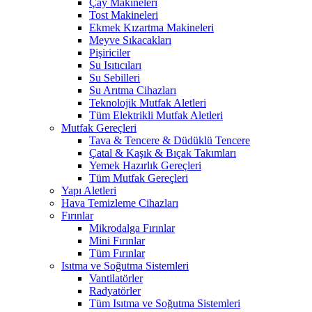
Çay Makineleri
Tost Makineleri
Ekmek Kızartma Makineleri
Meyve Sıkacakları
Pişiriciler
Su Isıtıcıları
Su Sebilleri
Su Arıtma Cihazları
Teknolojik Mutfak Aletleri
Tüm Elektrikli Mutfak Aletleri
Mutfak Gereçleri
Tava & Tencere & Düdüklü Tencere
Çatal & Kaşık & Bıçak Takımları
Yemek Hazırlık Gereçleri
Tüm Mutfak Gereçleri
Yapı Aletleri
Hava Temizleme Cihazları
Fırınlar
Mikrodalga Fırınlar
Mini Fırınlar
Tüm Fırınlar
Isıtma ve Soğutma Sistemleri
Vantilatörler
Radyatörler
Tüm Isıtma ve Soğutma Sistemleri