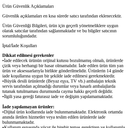
Ürün Güvenlik Açıklamaları
Güvenlik açıklamaları en kısa sürede satıcı tarafından eklenecektir.
Ürün Güvenliği Bilgileri, ürün için geçerli yönetmeliklere uygun
olarak satıcılar tarafından sağlanmaktadır ve bu bilgiler satıcının
sorumluluğundadır.
İptal/İade Koşulları
Dikkat edilmesi gerekenler
•İade edilecek ürünün orijinal kutusu bozulmamış olmalı, ürünlerde
çizik veya herhangi bir hasar olmamalıdır. İade edilen ürün tüm yan
ürün ve aksesuarlarıyla birlikte gönderilmelidir. Ürünlerin 14 günde
iade koşullarına uygun bir şekilde iade edilmesi gerekmektedir.
•Büyük desili ürünlerde (Beyaz eşya, TV vb.) ambalajın teknik
servis tarafından açılmadığı durumlar veya hasarlı ambalajlarda
tutanak tutulmaması durumunda cayma hakkı geçerli değildir.
•İlgili yasa gereği faturasız iade ve değişim yapılamamaktadır.
İade yapılamayan ürünler:
•Dijital ürün kodlarında iade bulunmamaktadır. Elektronik ortamda
anında iletilen hizmetler veya teslim edilen ürünlerde iade
bulunmamaktadır.
•Kullanım esnasında vücut ile birebir temas gerektiren ve kullanımla