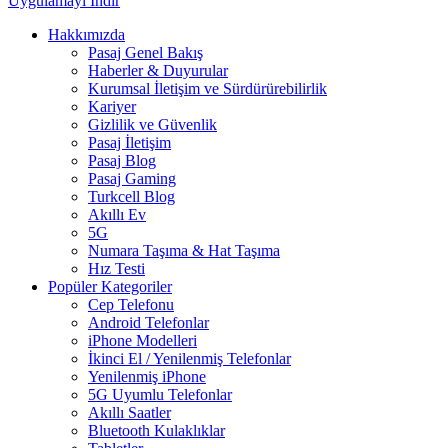
Uygulamayı İndir
Hakkımızda
Pasaj Genel Bakış
Haberler & Duyurular
Kurumsal İletişim ve Sürdürürebilirlik
Kariyer
Gizlilik ve Güvenlik
Pasaj İletişim
Pasaj Blog
Pasaj Gaming
Turkcell Blog
Akıllı Ev
5G
Numara Taşıma & Hat Taşıma
Hız Testi
Popüler Kategoriler
Cep Telefonu
Android Telefonlar
iPhone Modelleri
İkinci El / Yenilenmiş Telefonlar
Yenilenmiş iPhone
5G Uyumlu Telefonlar
Akıllı Saatler
Bluetooth Kulaklıklar