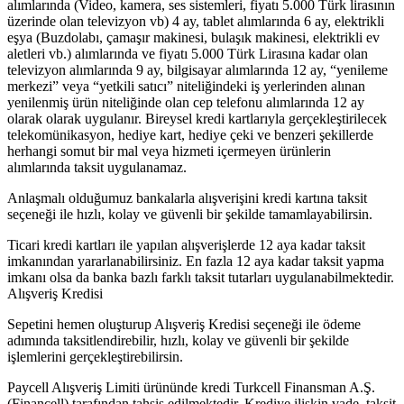
alımlarında (Video, kamera, ses sistemleri, fiyatı 5.000 Türk lirasının
üzerinde olan televizyon vb) 4 ay, tablet alımlarında 6 ay, elektrikli
eşya (Buzdolabı, çamaşır makinesi, bulaşık makinesi, elektrikli ev
aletleri vb.) alımlarında ve fiyatı 5.000 Türk Lirasına kadar olan
televizyon alımlarında 9 ay, bilgisayar alımlarında 12 ay, “yenileme
merkezi” veya “yetkili satıcı” niteliğindeki iş yerlerinden alınan
yenilenmiş ürün niteliğinde olan cep telefonu alımlarında 12 ay
olarak olarak uygulanır. Bireysel kredi kartlarıyla gerçekleştirilecek
telekomünikasyon, hediye kart, hediye çeki ve benzeri şekillerde
herhangi somut bir mal veya hizmeti içermeyen ürünlerin
alımlarında taksit uygulanamaz.
Anlaşmalı olduğumuz bankalarla alışverişini kredi kartına taksit
seçeneği ile hızlı, kolay ve güvenli bir şekilde tamamlayabilirsin.
Ticari kredi kartları ile yapılan alışverişlerde 12 aya kadar taksit
imkanından yararlanabilirsiniz. En fazla 12 aya kadar taksit yapma
imkanı olsa da banka bazlı farklı taksit tutarları uygulanabilmektedir.
Alışveriş Kredisi
Sepetini hemen oluşturup Alışveriş Kredisi seçeneği ile ödeme
adımında taksitlendirebilir, hızlı, kolay ve güvenli bir şekilde
işlemlerini gerçekleştirebilirsin.
Paycell Alışveriş Limiti ürününde kredi Turkcell Finansman A.Ş.
(Financell) tarafından tahsis edilmektedir. Krediye ilişkin vade, taksit