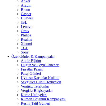
Anker
Arzum
Braun
Casper
Huawei
JBL
Lenovo
Omix
Philips
Realme
Xiaomi
TCL
Sony
Özel Günler & Kampanyalar
Apple Eğitim
Düğün ve Çeyiz Paketleri
Fırsatlar Pasajı
Pasaj Günleri
Uykusu Kaçanlar Kulübü
Sevgililer Günü Hediyeleri
Vergisiz Telefonlar
Vergisiz Bilgisayarlar
Karne Hediyeleri
Kurban Bayramı Kampanyası
Resmi Tatil Günleri