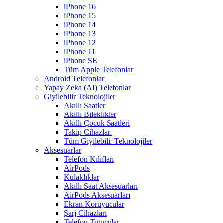
iPhone 16
iPhone 15
iPhone 14
iPhone 13
iPhone 12
iPhone 11
iPhone SE
Tüm Apple Telefonlar
Android Telefonlar
Yapay Zeka (AI) Telefonlar
Giyilebilir Teknolojiler
Akıllı Saatler
Akıllı Bileklikler
Akıllı Çocuk Saatleri
Takip Cihazları
Tüm Giyilebilir Teknolojiler
Aksesuarlar
Telefon Kılıfları
AirPods
Kulaklıklar
Akıllı Saat Aksesuarları
AirPods Aksesuarları
Ekran Koruyucular
Şarj Cihazları
Telefon Tutucular