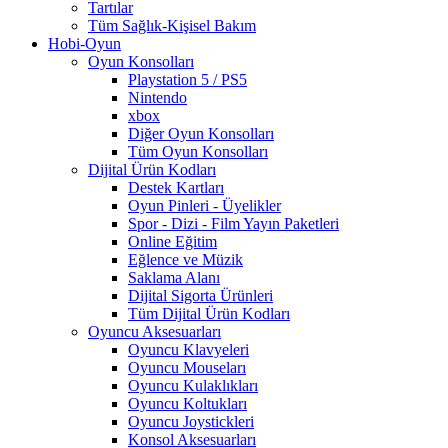
Tartılar
Tüm Sağlık-Kişisel Bakım
Hobi-Oyun
Oyun Konsolları
Playstation 5 / PS5
Nintendo
xbox
Diğer Oyun Konsolları
Tüm Oyun Konsolları
Dijital Ürün Kodları
Destek Kartları
Oyun Pinleri - Üyelikler
Spor - Dizi - Film Yayın Paketleri
Online Eğitim
Eğlence ve Müzik
Saklama Alanı
Dijital Sigorta Ürünleri
Tüm Dijital Ürün Kodları
Oyuncu Aksesuarları
Oyuncu Klavyeleri
Oyuncu Mouseları
Oyuncu Kulaklıkları
Oyuncu Koltukları
Oyuncu Joystickleri
Konsol Aksesuarları