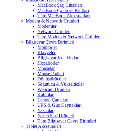
MacBook Şarj Cihazları
MacBook Çanta ve Kılıfları
Tüm MacBook Aksesuarları
Modem & Network Ürünleri
Modemler
Network Ürünleri
Tüm Modem & Network Ürünleri
Bilgisayar Çevre Birimleri
Monitörler
Klavyeler
BiIgisayar Kulaklıkları
Hoparlörler
Mouselar
Mouse Padleri
Dönüştürücüler
Soğutucu & Yükselticiler
Webcam Ürünleri
Kablolar
Laptop Çantaları
UPS & Güç Kaynakları
Yazıcılar
Yazıcı Sarf Ürünleri
Tüm Bilgisayar Çevre Birimleri
Tablet Aksesuarları