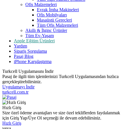
Ofis Malzemeleri
Evrak İmha Makineleri
Ofis Mobilyaları
Masaüstü Gereçleri
Tüm Ofis Malzemeleri
Akıllı & İlginç Ürünler
Tüm Ev-Yaşam
Apple Eğitim Ürünleri
Yardım
Sipariş Sorgulama
Pasaj Blog
iPhone Karşılaştırma
Turkcell Uygulamasını İndir
Pasaj ile ilgili tüm işlemlerinizi Turkcell Uygulamasından hızlıca
gerçekleştirebilirsiniz.
Uygulamayı İndir
turkcell.com.tr
Hızlı Giriş
Size özel ödeme avantajları ve size özel tekliflerden faydalanmak
için Giriş Yap/Üye Ol seçeneği ile devam edebilirsiniz.
Hızlı Giriş
veya