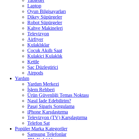
Tabletler
Laptop
Oyun Bilgisayarları
Dikey Süpürgeler
Robot Süpürgeler
Kahve Makineleri
Televizyon
Airfryer
Kulaklıklar
Çocuk Akıllı Saat
Kulakiçi Kulaklık
Kettle
Saç Düzleştirici
Airpods
Yardım
Yardım Merkezi
İşlem Rehberi
Ürün Güvenliği Temas Noktası
Nasıl İade Edebilirim?
Pasaj Sipariş Sorgulama
iPhone Karşılaştırma
Televizyon (TV) Karşılaştırma
Telefon Sat
Popüler Marka Kategoriler
Samsung Telefonlar