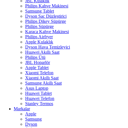
JBL Kulaklık
Philips Kahve Makinesi
Samsung Tablet
Dyson Saç Düzleştirici
Philips Dikey Süpürge
Philips Süpürge
Karaca Kahve Makinesi
Philips Airfryer
Apple Kulaklık
Dyson Hava Temizleyici
Huawei Akıllı Saat
Philips Ütü
JBL Hoparlör
Apple Tablet
Xiaomi Telefon
Xiaomi Akıllı Saat
Samsung Akıllı Saat
Asus Laptop
Huawei Tablet
Huawei Telefon
Stanley Termos
Markalar
Apple
Samsung
Dyson