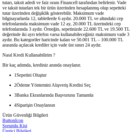
tutarı, taksit adedi ve faiz oranı Financell tarafından belirlenir. Vade
ve taksit tutarları tek bir ürün üzerinden hesaplanmış olup sepetteki
tutar üzerinden değişiklik gösterebilir. Maksimum vade
bilgisayarlarda 12, tabletlerde 6 aydır. 20.000 TL ve altındaki cep
telefonlarında maksimum vade 12 ay, 20.000 TL üzerindeki cep
telefonlarında 3 aydır. Örneğin, sepetinizde 22.600 TL ve 19.500 TL
değerinde iki ayrı telefon varsa kullanabileceğiniz maksimum vade 3
aydır. Bu kategoriler haricinde kalan ve 50.001 TL – 100.000 TL
arasında açılacak krediler için vade üst sınırı 24 aydır.
Nasıl Kredi Kullanabilirim ?
Bir kaç adımda, krediniz anında onaylanır.
1
Sepetini Oluştur
2
Ödeme Yöntemini Alışveriş Kredisi Seç
3
Banka Ekranlarında Başvurunu Tamamla
4
Siparişin Onaylansın
Ürün Güvenliği Bilgileri
ButtonIcon
Sorumlu Kişi
Üretici Bilgileri