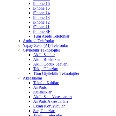
iPhone 16
iPhone 15
iPhone 14
iPhone 13
iPhone 12
iPhone 11
iPhone SE
Tüm Apple Telefonlar
Android Telefonlar
Yapay Zeka (AI) Telefonlar
Giyilebilir Teknolojiler
Akıllı Saatler
Akıllı Bileklikler
Akıllı Çocuk Saatleri
Takip Cihazları
Tüm Giyilebilir Teknolojiler
Aksesuarlar
Telefon Kılıfları
AirPods
Kulaklıklar
Akıllı Saat Aksesuarları
AirPods Aksesuarları
Ekran Koruyucular
Şarj Cihazları
Telefon Tutucular