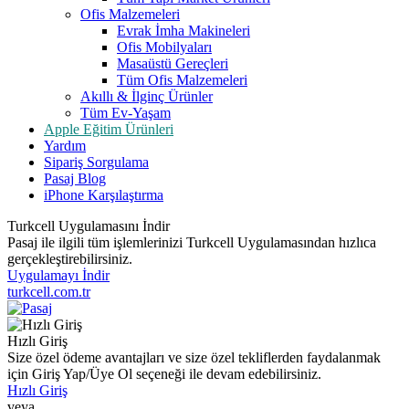
Ofis Malzemeleri
Evrak İmha Makineleri
Ofis Mobilyaları
Masaüstü Gereçleri
Tüm Ofis Malzemeleri
Akıllı & İlginç Ürünler
Tüm Ev-Yaşam
Apple Eğitim Ürünleri
Yardım
Sipariş Sorgulama
Pasaj Blog
iPhone Karşılaştırma
Turkcell Uygulamasını İndir
Pasaj ile ilgili tüm işlemlerinizi Turkcell Uygulamasından hızlıca
gerçekleştirebilirsiniz.
Uygulamayı İndir
turkcell.com.tr
Hızlı Giriş
Size özel ödeme avantajları ve size özel tekliflerden faydalanmak
için Giriş Yap/Üye Ol seçeneği ile devam edebilirsiniz.
Hızlı Giriş
veya