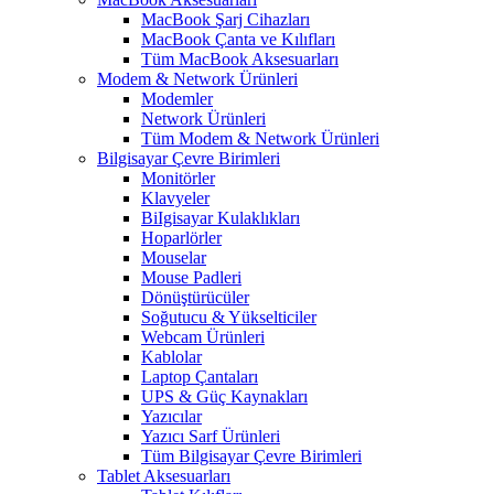
MacBook Şarj Cihazları
MacBook Çanta ve Kılıfları
Tüm MacBook Aksesuarları
Modem & Network Ürünleri
Modemler
Network Ürünleri
Tüm Modem & Network Ürünleri
Bilgisayar Çevre Birimleri
Monitörler
Klavyeler
BiIgisayar Kulaklıkları
Hoparlörler
Mouselar
Mouse Padleri
Dönüştürücüler
Soğutucu & Yükselticiler
Webcam Ürünleri
Kablolar
Laptop Çantaları
UPS & Güç Kaynakları
Yazıcılar
Yazıcı Sarf Ürünleri
Tüm Bilgisayar Çevre Birimleri
Tablet Aksesuarları