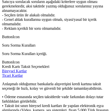
Satıcıya sorulacak soruların aşağıdaki kriterlere uygun olması
gerekmektedir, aksi taktirde yazmış olduğunuz sorularınız yayına
alınamayacaktır.
- Seçilen ürün ile alakalı olmalıdır.
- Genel ahlak kurallarına uygun olmalı, siyasi/yasal bir içerik
olmamalıdır.
- Reklam içerikli bir soru olmamalıdır.
ButtonIcon
Soru Sorma Kuralları
Soru Sorma Kuralları içeriği.
ButtonIcon
Kredi Kartı Taksit Seçenekleri
Bireysel Kartlar
Ticari Kartlar
Anlaşmalı olduğumuz bankalarla alışverişini kredi kartına taksit
seçeneği ile hızlı, kolay ve güvenli bir şekilde tamamlayabilirsin.
• Ödeme esnasında seçilen taksitlerde vade farkından dolayı tutar
farklılıkları görülebilir.
• Taksit üst sınırı bireysel kredi kartları ile yapılan elektronik eşya
alımlarında (Video, kamera, ses sistemleri, fiyatı 5.000 Türk lirasının