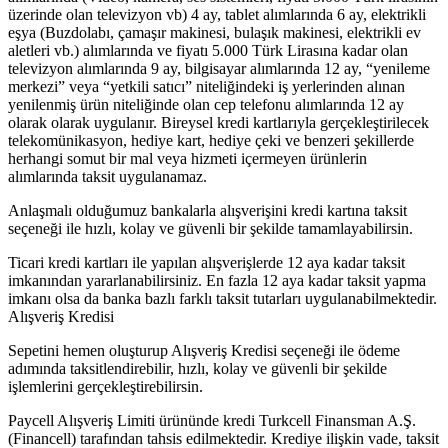
üzerinde olan televizyon vb) 4 ay, tablet alımlarında 6 ay, elektrikli
eşya (Buzdolabı, çamaşır makinesi, bulaşık makinesi, elektrikli ev
aletleri vb.) alımlarında ve fiyatı 5.000 Türk Lirasına kadar olan
televizyon alımlarında 9 ay, bilgisayar alımlarında 12 ay, “yenileme
merkezi” veya “yetkili satıcı” niteliğindeki iş yerlerinden alınan
yenilenmiş ürün niteliğinde olan cep telefonu alımlarında 12 ay
olarak olarak uygulanır. Bireysel kredi kartlarıyla gerçekleştirilecek
telekomünikasyon, hediye kart, hediye çeki ve benzeri şekillerde
herhangi somut bir mal veya hizmeti içermeyen ürünlerin
alımlarında taksit uygulanamaz.
Anlaşmalı olduğumuz bankalarla alışverişini kredi kartına taksit
seçeneği ile hızlı, kolay ve güvenli bir şekilde tamamlayabilirsin.
Ticari kredi kartları ile yapılan alışverişlerde 12 aya kadar taksit
imkanından yararlanabilirsiniz. En fazla 12 aya kadar taksit yapma
imkanı olsa da banka bazlı farklı taksit tutarları uygulanabilmektedir.
Alışveriş Kredisi
Sepetini hemen oluşturup Alışveriş Kredisi seçeneği ile ödeme
adımında taksitlendirebilir, hızlı, kolay ve güvenli bir şekilde
işlemlerini gerçekleştirebilirsin.
Paycell Alışveriş Limiti ürününde kredi Turkcell Finansman A.Ş.
(Financell) tarafından tahsis edilmektedir. Krediye ilişkin vade, taksit