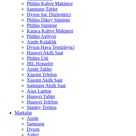
Philips Kahve Makinesi
Samsung Tablet
Dyson Saç Düzleştirici
Philips Dikey Süpürge
Philips Süpürge
Karaca Kahve Makinesi
Philips Airfryer
Apple Kulaklık
Dyson Hava Temizleyici
Huawei Akıllı Saat
Philips Ütü
JBL Hoparlör
Apple Tablet
Xiaomi Telefon
Xiaomi Akıllı Saat
Samsung Akıllı Saat
Asus Laptop
Huawei Tablet
Huawei Telefon
Stanley Termos
Markalar
Apple
Samsung
Dyson
Anker