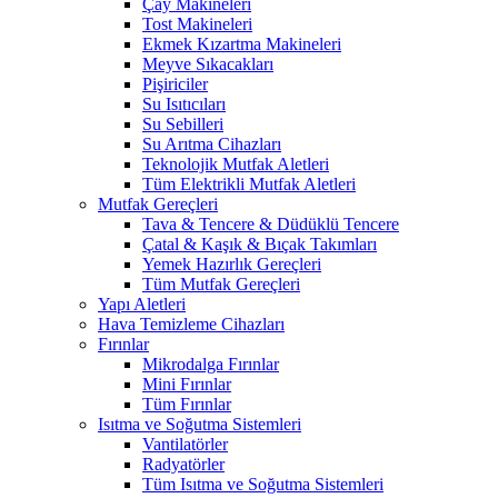
Çay Makineleri
Tost Makineleri
Ekmek Kızartma Makineleri
Meyve Sıkacakları
Pişiriciler
Su Isıtıcıları
Su Sebilleri
Su Arıtma Cihazları
Teknolojik Mutfak Aletleri
Tüm Elektrikli Mutfak Aletleri
Mutfak Gereçleri
Tava & Tencere & Düdüklü Tencere
Çatal & Kaşık & Bıçak Takımları
Yemek Hazırlık Gereçleri
Tüm Mutfak Gereçleri
Yapı Aletleri
Hava Temizleme Cihazları
Fırınlar
Mikrodalga Fırınlar
Mini Fırınlar
Tüm Fırınlar
Isıtma ve Soğutma Sistemleri
Vantilatörler
Radyatörler
Tüm Isıtma ve Soğutma Sistemleri