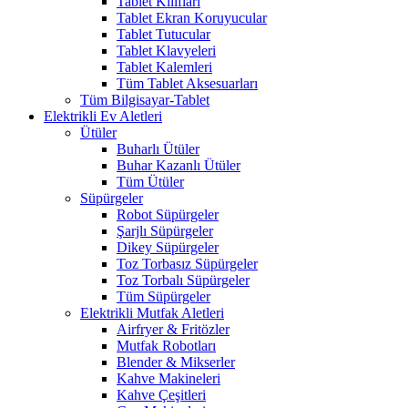
Tablet Kılıfları
Tablet Ekran Koruyucular
Tablet Tutucular
Tablet Klavyeleri
Tablet Kalemleri
Tüm Tablet Aksesuarları
Tüm Bilgisayar-Tablet
Elektrikli Ev Aletleri
Ütüler
Buharlı Ütüler
Buhar Kazanlı Ütüler
Tüm Ütüler
Süpürgeler
Robot Süpürgeler
Şarjlı Süpürgeler
Dikey Süpürgeler
Toz Torbasız Süpürgeler
Toz Torbalı Süpürgeler
Tüm Süpürgeler
Elektrikli Mutfak Aletleri
Airfryer & Fritözler
Mutfak Robotları
Blender & Mikserler
Kahve Makineleri
Kahve Çeşitleri