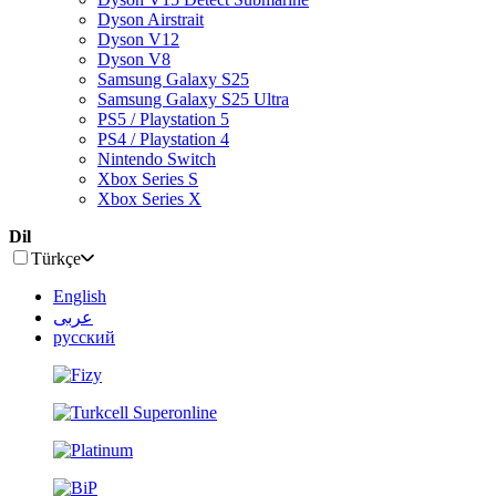
Dyson Airstrait
Dyson V12
Dyson V8
Samsung Galaxy S25
Samsung Galaxy S25 Ultra
PS5 / Playstation 5
PS4 / Playstation 4
Nintendo Switch
Xbox Series S
Xbox Series X
Dil
Türkçe
English
عربى
русский