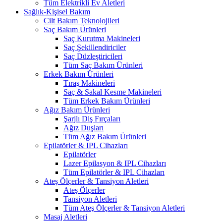
Tüm Elektrikli Ev Aletleri
Sağlık-Kişisel Bakım
Cilt Bakım Teknolojileri
Saç Bakım Ürünleri
Saç Kurutma Makineleri
Saç Şekillendiriciler
Saç Düzleştiricileri
Tüm Saç Bakım Ürünleri
Erkek Bakım Ürünleri
Tıraş Makineleri
Saç & Sakal Kesme Makineleri
Tüm Erkek Bakım Ürünleri
Ağız Bakım Ürünleri
Şarjlı Diş Fırçaları
Ağız Duşları
Tüm Ağız Bakım Ürünleri
Epilatörler & IPL Cihazları
Epilatörler
Lazer Epilasyon & IPL Cihazları
Tüm Epilatörler & IPL Cihazları
Ateş Ölçerler & Tansiyon Aletleri
Ateş Ölçerler
Tansiyon Aletleri
Tüm Ateş Ölçerler & Tansiyon Aletleri
Masaj Aletleri