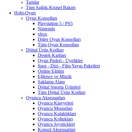
Tartılar
Tüm Sağlık-Kişisel Bakım
Hobi-Oyun
Oyun Konsolları
Playstation 5 / PS5
Nintendo
xbox
Diğer Oyun Konsolları
Tüm Oyun Konsolları
Dijital Ürün Kodları
Destek Kartları
Oyun Pinleri - Üyelikler
Spor - Dizi - Film Yayın Paketleri
Online Eğitim
Eğlence ve Müzik
Saklama Alanı
Dijital Sigorta Ürünleri
Tüm Dijital Ürün Kodları
Oyuncu Aksesuarları
Oyuncu Klavyeleri
Oyuncu Mouseları
Oyuncu Kulaklıkları
Oyuncu Koltukları
Oyuncu Joystickleri
Konsol Aksesuarları