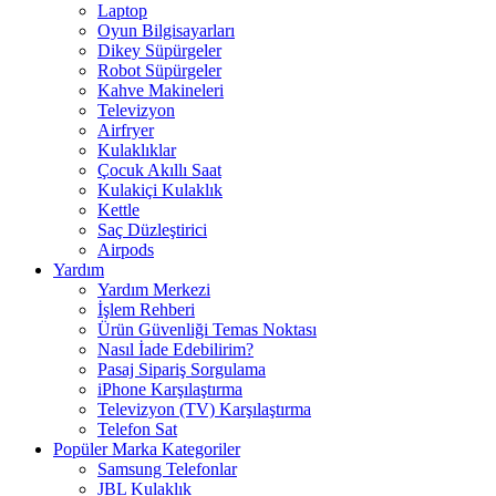
Laptop
Oyun Bilgisayarları
Dikey Süpürgeler
Robot Süpürgeler
Kahve Makineleri
Televizyon
Airfryer
Kulaklıklar
Çocuk Akıllı Saat
Kulakiçi Kulaklık
Kettle
Saç Düzleştirici
Airpods
Yardım
Yardım Merkezi
İşlem Rehberi
Ürün Güvenliği Temas Noktası
Nasıl İade Edebilirim?
Pasaj Sipariş Sorgulama
iPhone Karşılaştırma
Televizyon (TV) Karşılaştırma
Telefon Sat
Popüler Marka Kategoriler
Samsung Telefonlar
JBL Kulaklık