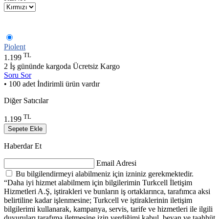
Piolent
TL
1.199
2 İş gününde kargoda
Ücretsiz Kargo
Soru Sor
• 100 adet İndirimli ürün vardır
Diğer Satıcılar
TL
1.199
Sepete Ekle
Haberdar Et
Email Adresi
Bu bilgilendirmeyi alabilmeniz için izniniz gerekmektedir.
“Daha iyi hizmet alabilmem için bilgilerimin Turkcell İletişim
Hizmetleri A.Ş, iştirakleri ve bunların iş ortaklarınca, tarafımca aksi
belirtiline kadar işlenmesine; Turkcell ve iştiraklerinin iletişim
bilgilerimi kullanarak, kampanya, servis, tarife ve hizmetleri ile ilgili
duyuruları tarafıma iletmesine izin verdiğimi kabul, beyan ve taahhüt