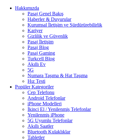
Hakkımızda
Pasaj Genel Bakış
Haberler & Duyurular
Kurumsal İletişim ve Sürdürürebilirlik
Kariyer
Gizlilik ve Güvenlik
Pasaj İletişim
Pasaj Blog
Pasaj Gaming
Turkcell Blog
Akıllı Ev
5G
Numara Taşıma & Hat Taşıma
Hız Testi
Popüler Kategoriler
Cep Telefonu
Android Telefonlar
iPhone Modelleri
İkinci El / Yenilenmiş Telefonlar
Yenilenmiş iPhone
5G Uyumlu Telefonlar
Akıllı Saatler
Bluetooth Kulaklıklar
Tabletler