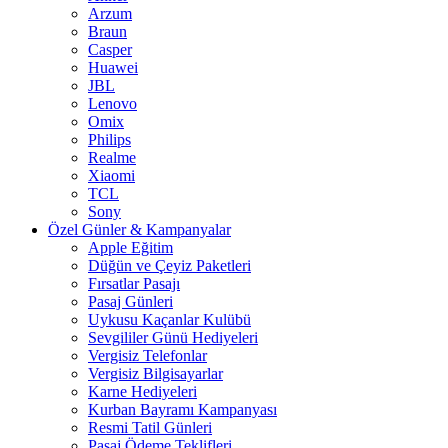
Arzum
Braun
Casper
Huawei
JBL
Lenovo
Omix
Philips
Realme
Xiaomi
TCL
Sony
Özel Günler & Kampanyalar
Apple Eğitim
Düğün ve Çeyiz Paketleri
Fırsatlar Pasajı
Pasaj Günleri
Uykusu Kaçanlar Kulübü
Sevgililer Günü Hediyeleri
Vergisiz Telefonlar
Vergisiz Bilgisayarlar
Karne Hediyeleri
Kurban Bayramı Kampanyası
Resmi Tatil Günleri
Pasaj Ödeme Teklifleri