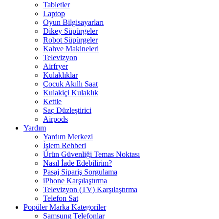
Tabletler
Laptop
Oyun Bilgisayarları
Dikey Süpürgeler
Robot Süpürgeler
Kahve Makineleri
Televizyon
Airfryer
Kulaklıklar
Çocuk Akıllı Saat
Kulakiçi Kulaklık
Kettle
Saç Düzleştirici
Airpods
Yardım
Yardım Merkezi
İşlem Rehberi
Ürün Güvenliği Temas Noktası
Nasıl İade Edebilirim?
Pasaj Sipariş Sorgulama
iPhone Karşılaştırma
Televizyon (TV) Karşılaştırma
Telefon Sat
Popüler Marka Kategoriler
Samsung Telefonlar