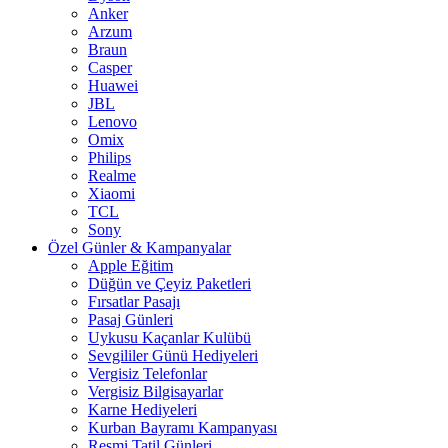
Anker
Arzum
Braun
Casper
Huawei
JBL
Lenovo
Omix
Philips
Realme
Xiaomi
TCL
Sony
Özel Günler & Kampanyalar
Apple Eğitim
Düğün ve Çeyiz Paketleri
Fırsatlar Pasajı
Pasaj Günleri
Uykusu Kaçanlar Kulübü
Sevgililer Günü Hediyeleri
Vergisiz Telefonlar
Vergisiz Bilgisayarlar
Karne Hediyeleri
Kurban Bayramı Kampanyası
Resmi Tatil Günleri