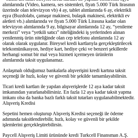
alımlarında (Video, kamera, ses sistemleri, fiyatı 5.000 Türk lirasının
üzerinde olan televizyon vb) 4 ay, tablet alımlarında 6 ay, elektrikli
eşya (Buzdolabı, çamaşır makinesi, bulaşık makinesi, elektrikli ev
aletleri vb.) alımlarında ve fiyatı 5.000 Türk Lirasına kadar olan
televizyon alımlarında 9 ay, bilgisayar alımlarında 12 ay, “yenileme
merkezi” veya “yetkili satıcı” niteliğindeki iş yerlerinden alınan
yenilenmiş ürün niteliğinde olan cep telefonu alımlarında 12 ay
olarak olarak uygulanır. Bireysel kredi kartlarıyla gerçekleştirilecek
telekomünikasyon, hediye kart, hediye çeki ve benzeri şekillerde
herhangi somut bir mal veya hizmeti içermeyen ürünlerin
alımlarında taksit uygulanamaz.
Anlaşmalı olduğumuz bankalarla alışverişini kredi kartına taksit
seçeneği ile hızlı, kolay ve güvenli bir şekilde tamamlayabilirsin.
Ticari kredi kartları ile yapılan alışverişlerde 12 aya kadar taksit
imkanından yararlanabilirsiniz. En fazla 12 aya kadar taksit yapma
imkanı olsa da banka bazlı farklı taksit tutarları uygulanabilmektedir.
Alışveriş Kredisi
Sepetini hemen oluşturup Alışveriş Kredisi seçeneği ile ödeme
adımında taksitlendirebilir, hızlı, kolay ve güvenli bir şekilde
işlemlerini gerçekleştirebilirsin.
Paycell Alışveriş Limiti ürününde kredi Turkcell Finansman A.Ş.