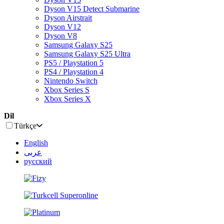
Dyson V15 Detect Submarine
Dyson Airstrait
Dyson V12
Dyson V8
Samsung Galaxy S25
Samsung Galaxy S25 Ultra
PS5 / Playstation 5
PS4 / Playstation 4
Nintendo Switch
Xbox Series S
Xbox Series X
Dil
Türkçe
English
عربى
русский