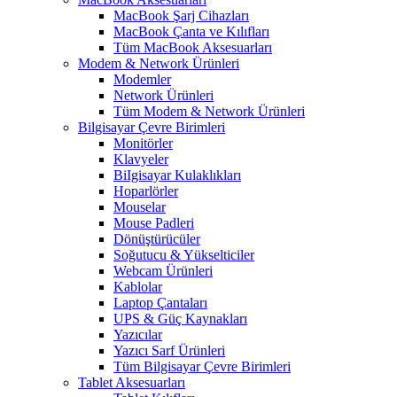
MacBook Şarj Cihazları
MacBook Çanta ve Kılıfları
Tüm MacBook Aksesuarları
Modem & Network Ürünleri
Modemler
Network Ürünleri
Tüm Modem & Network Ürünleri
Bilgisayar Çevre Birimleri
Monitörler
Klavyeler
BiIgisayar Kulaklıkları
Hoparlörler
Mouselar
Mouse Padleri
Dönüştürücüler
Soğutucu & Yükselticiler
Webcam Ürünleri
Kablolar
Laptop Çantaları
UPS & Güç Kaynakları
Yazıcılar
Yazıcı Sarf Ürünleri
Tüm Bilgisayar Çevre Birimleri
Tablet Aksesuarları