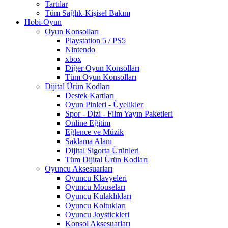
Tartılar
Tüm Sağlık-Kişisel Bakım
Hobi-Oyun
Oyun Konsolları
Playstation 5 / PS5
Nintendo
xbox
Diğer Oyun Konsolları
Tüm Oyun Konsolları
Dijital Ürün Kodları
Destek Kartları
Oyun Pinleri - Üyelikler
Spor - Dizi - Film Yayın Paketleri
Online Eğitim
Eğlence ve Müzik
Saklama Alanı
Dijital Sigorta Ürünleri
Tüm Dijital Ürün Kodları
Oyuncu Aksesuarları
Oyuncu Klavyeleri
Oyuncu Mouseları
Oyuncu Kulaklıkları
Oyuncu Koltukları
Oyuncu Joystickleri
Konsol Aksesuarları