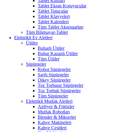
Tablet Kılıfları
Tablet Ekran Koruyucular
Tablet Tutucular
Tablet Klavyeleri
Tablet Kalemleri
Tüm Tablet Aksesuarları
Tüm Bilgisayar-Tablet
Elektrikli Ev Aletleri
Ütüler
Buharlı Ütüler
Buhar Kazanlı Ütüler
Tüm Ütüler
Süpürgeler
Robot Süpürgeler
Şarjlı Süpürgeler
Dikey Süpürgeler
Toz Torbasız Süpürgeler
Toz Torbalı Süpürgeler
Tüm Süpürgeler
Elektrikli Mutfak Aletleri
Airfryer & Fritözler
Mutfak Robotları
Blender & Mikserler
Kahve Makineleri
Kahve Çeşitleri