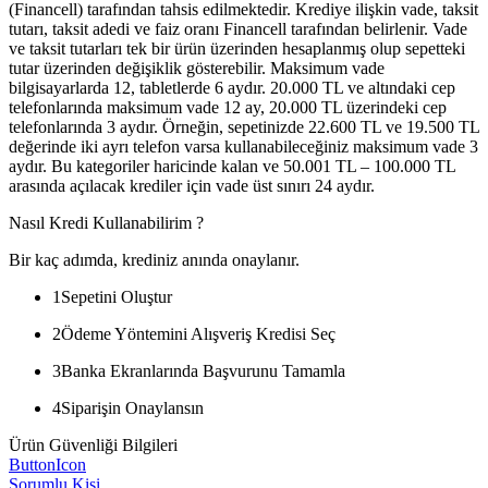
(Financell) tarafından tahsis edilmektedir. Krediye ilişkin vade, taksit
tutarı, taksit adedi ve faiz oranı Financell tarafından belirlenir. Vade
ve taksit tutarları tek bir ürün üzerinden hesaplanmış olup sepetteki
tutar üzerinden değişiklik gösterebilir. Maksimum vade
bilgisayarlarda 12, tabletlerde 6 aydır. 20.000 TL ve altındaki cep
telefonlarında maksimum vade 12 ay, 20.000 TL üzerindeki cep
telefonlarında 3 aydır. Örneğin, sepetinizde 22.600 TL ve 19.500 TL
değerinde iki ayrı telefon varsa kullanabileceğiniz maksimum vade 3
aydır. Bu kategoriler haricinde kalan ve 50.001 TL – 100.000 TL
arasında açılacak krediler için vade üst sınırı 24 aydır.
Nasıl Kredi Kullanabilirim ?
Bir kaç adımda, krediniz anında onaylanır.
1
Sepetini Oluştur
2
Ödeme Yöntemini Alışveriş Kredisi Seç
3
Banka Ekranlarında Başvurunu Tamamla
4
Siparişin Onaylansın
Ürün Güvenliği Bilgileri
ButtonIcon
Sorumlu Kişi