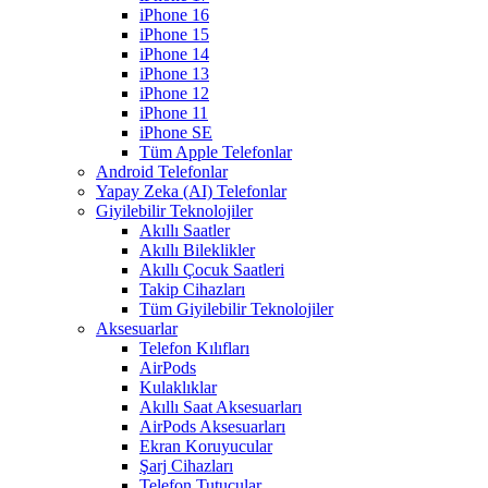
iPhone 16
iPhone 15
iPhone 14
iPhone 13
iPhone 12
iPhone 11
iPhone SE
Tüm Apple Telefonlar
Android Telefonlar
Yapay Zeka (AI) Telefonlar
Giyilebilir Teknolojiler
Akıllı Saatler
Akıllı Bileklikler
Akıllı Çocuk Saatleri
Takip Cihazları
Tüm Giyilebilir Teknolojiler
Aksesuarlar
Telefon Kılıfları
AirPods
Kulaklıklar
Akıllı Saat Aksesuarları
AirPods Aksesuarları
Ekran Koruyucular
Şarj Cihazları
Telefon Tutucular