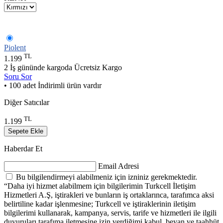
Piolent
TL
1.199
2 İş gününde kargoda
Ücretsiz Kargo
Soru Sor
• 100 adet İndirimli ürün vardır
Diğer Satıcılar
TL
1.199
Sepete Ekle
Haberdar Et
Email Adresi
Bu bilgilendirmeyi alabilmeniz için izniniz gerekmektedir.
“Daha iyi hizmet alabilmem için bilgilerimin Turkcell İletişim
Hizmetleri A.Ş, iştirakleri ve bunların iş ortaklarınca, tarafımca aksi
belirtiline kadar işlenmesine; Turkcell ve iştiraklerinin iletişim
bilgilerimi kullanarak, kampanya, servis, tarife ve hizmetleri ile ilgili
duyuruları tarafıma iletmesine izin verdiğimi kabul, beyan ve taahhüt