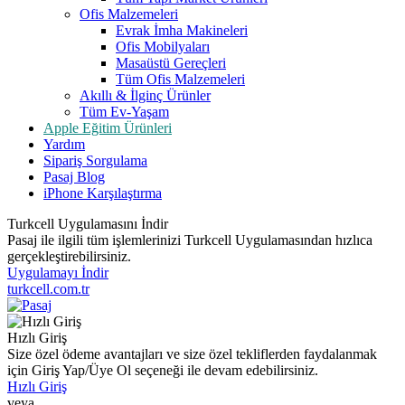
Ofis Malzemeleri
Evrak İmha Makineleri
Ofis Mobilyaları
Masaüstü Gereçleri
Tüm Ofis Malzemeleri
Akıllı & İlginç Ürünler
Tüm Ev-Yaşam
Apple Eğitim Ürünleri
Yardım
Sipariş Sorgulama
Pasaj Blog
iPhone Karşılaştırma
Turkcell Uygulamasını İndir
Pasaj ile ilgili tüm işlemlerinizi Turkcell Uygulamasından hızlıca
gerçekleştirebilirsiniz.
Uygulamayı İndir
turkcell.com.tr
Hızlı Giriş
Size özel ödeme avantajları ve size özel tekliflerden faydalanmak
için Giriş Yap/Üye Ol seçeneği ile devam edebilirsiniz.
Hızlı Giriş
veya