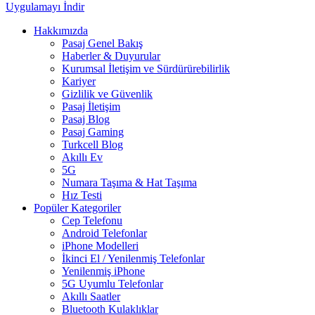
Uygulamayı İndir
Hakkımızda
Pasaj Genel Bakış
Haberler & Duyurular
Kurumsal İletişim ve Sürdürürebilirlik
Kariyer
Gizlilik ve Güvenlik
Pasaj İletişim
Pasaj Blog
Pasaj Gaming
Turkcell Blog
Akıllı Ev
5G
Numara Taşıma & Hat Taşıma
Hız Testi
Popüler Kategoriler
Cep Telefonu
Android Telefonlar
iPhone Modelleri
İkinci El / Yenilenmiş Telefonlar
Yenilenmiş iPhone
5G Uyumlu Telefonlar
Akıllı Saatler
Bluetooth Kulaklıklar