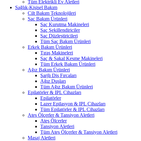
Tüm Elektrikli Ev Aletleri
Sağlık-Kişisel Bakım
Cilt Bakım Teknolojileri
Saç Bakım Ürünleri
Saç Kurutma Makineleri
Saç Şekillendiriciler
Saç Düzleştiricileri
Tüm Saç Bakım Ürünleri
Erkek Bakım Ürünleri
Tıraş Makineleri
Saç & Sakal Kesme Makineleri
Tüm Erkek Bakım Ürünleri
Ağız Bakım Ürünleri
Şarjlı Diş Fırçaları
Ağız Duşları
Tüm Ağız Bakım Ürünleri
Epilatörler & IPL Cihazları
Epilatörler
Lazer Epilasyon & IPL Cihazları
Tüm Epilatörler & IPL Cihazları
Ateş Ölçerler & Tansiyon Aletleri
Ateş Ölçerler
Tansiyon Aletleri
Tüm Ateş Ölçerler & Tansiyon Aletleri
Masaj Aletleri