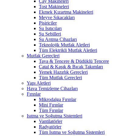
Çay Makineleri
Tost Makineleri
Ekmek Kızartma Makineleri
Meyve Sıkacakları
Pişiriciler
Su Isıtıcıları
Su Sebilleri
Su Arıtma Cihazları
Teknolojik Mutfak Aletleri
Tüm Elektrikli Mutfak Aletleri
Mutfak Gereçleri
Tava & Tencere & Düdüklü Tencere
Çatal & Kaşık & Bıçak Takımları
Yemek Hazırlık Gereçleri
Tüm Mutfak Gereçleri
Yapı Aletleri
Hava Temizleme Cihazları
Fırınlar
Mikrodalga Fırınlar
Mini Fırınlar
Tüm Fırınlar
Isıtma ve Soğutma Sistemleri
Vantilatörler
Radyatörler
Tüm Isıtma ve Soğutma Sistemleri