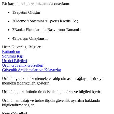
Bir kaç adımda, krediniz anında onaylanır.
1
Sepetini Oluştur
2
Ödeme Yöntemini Alışveriş Kredisi Seç
3
Banka Ekranlarında Başvurunu Tamamla
4
Siparişin Onaylansın
Ürün Güvenliği Bilgileri
ButtonIcon
Sorumlu Kişi
Üretici Bilgileri
Ürün Güvenlik Görselleri
Güvenlik Açıklamaları ve Kılavuzlar
Ürünün gerekli düzenlemelere sahip olmasını sağlayan Türkiye
merkezli tedarikçileri gösterir.
Ürün bilgileri, ürünün üreticisi ile ilgili adres ve bilgileri içerir.
Ürünün ambalajı ve ürüne ilişkin güvenlik uyarıları hakkında
bilgilendirme sağlar.
Kutu Görselleri