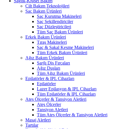
Sağlık-Kişisel Bakım
Cilt Bakım Teknolojileri
Saç Bakım Ürünleri
Saç Kurutma Makineleri
Saç Şekillendiriciler
Saç Düzleştiricileri
Tüm Saç Bakım Ürünleri
Erkek Bakım Ürünleri
Tıraş Makineleri
Saç & Sakal Kesme Makineleri
Tüm Erkek Bakım Ürünleri
Ağız Bakım Ürünleri
Şarjlı Diş Fırçaları
Ağız Duşları
Tüm Ağız Bakım Ürünleri
Epilatörler & IPL Cihazları
Epilatörler
Lazer Epilasyon & IPL Cihazları
Tüm Epilatörler & IPL Cihazları
Ateş Ölçerler & Tansiyon Aletleri
Ateş Ölçerler
Tansiyon Aletleri
Tüm Ateş Ölçerler & Tansiyon Aletleri
Masaj Aletleri
Tartılar