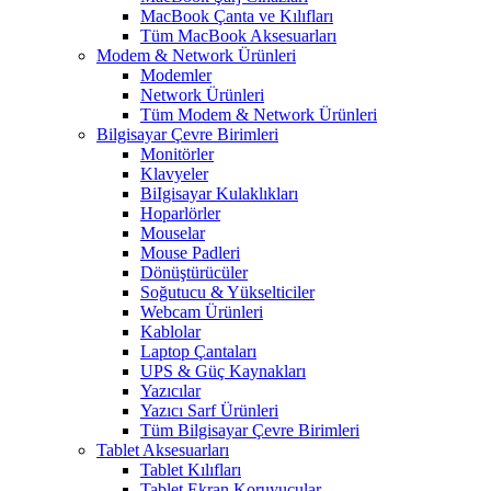
MacBook Çanta ve Kılıfları
Tüm MacBook Aksesuarları
Modem & Network Ürünleri
Modemler
Network Ürünleri
Tüm Modem & Network Ürünleri
Bilgisayar Çevre Birimleri
Monitörler
Klavyeler
BiIgisayar Kulaklıkları
Hoparlörler
Mouselar
Mouse Padleri
Dönüştürücüler
Soğutucu & Yükselticiler
Webcam Ürünleri
Kablolar
Laptop Çantaları
UPS & Güç Kaynakları
Yazıcılar
Yazıcı Sarf Ürünleri
Tüm Bilgisayar Çevre Birimleri
Tablet Aksesuarları
Tablet Kılıfları
Tablet Ekran Koruyucular