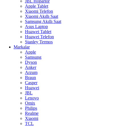
JBL Hoparlör
Apple Tablet
Xiaomi Telefon
Xiaomi Akıllı Saat
Samsung Akıllı Saat
Asus Laptop
Huawei Tablet
Huawei Telefon
Stanley Termos
Markalar
Apple
Samsung
Dyson
Anker
Arzum
Braun
Casper
Huawei
JBL
Lenovo
Omix
Philips
Realme
Xiaomi
TCL