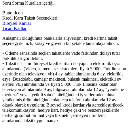
Soru Sorma Kuralları içeriği.
ButtonIcon
Kredi Kartı Taksit Seçenekleri
Bireysel Kartlar
Ticari Kartlar
Anlaşmalı olduğumuz bankalarla alışverişini kredi kartına taksit
seçeneği ile hızlı, kolay ve güvenli bir şekilde tamamlayabilirsin.
• Ödeme esnasında seçilen taksitlerde vade farkından dolayı tutar
farklılıkları görülebilir.
• Taksit üst sınırı bireysel kredi kartları ile yapılan elektronik eşya
alımlarında (Video, kamera, ses sistemleri, fiyatı 5.000 Türk lirasının
üzerinde olan televizyon vb) 4 ay, tablet alımlarında 6 ay, elektrikli
eşya (Buzdolabı, çamaşır makinesi, bulaşık makinesi, elektrikli ev
aletleri vb.) alımlarında ve fiyatı 5.000 Türk Lirasına kadar olan
televizyon alımlarında 9 ay, bilgisayar alımlarında 12 ay, “yenileme
merkezi” veya “yetkili satıcı” niteliğindeki iş yerlerinden alınan
yenilenmiş ürün niteliğinde olan cep telefonu alımlarında 12 ay
olarak olarak uygulanır. Bireysel kredi kartlarıyla gerçekleştirilecek
telekomünikasyon, hediye kart, hediye çeki ve benzeri şekillerde
herhangi somut bir mal veya hizmeti içermeyen ürünlerin
alımlarında taksit uygulanamaz.