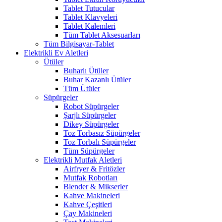
Tablet Tutucular
Tablet Klavyeleri
Tablet Kalemleri
Tüm Tablet Aksesuarları
Tüm Bilgisayar-Tablet
Elektrikli Ev Aletleri
Ütüler
Buharlı Ütüler
Buhar Kazanlı Ütüler
Tüm Ütüler
Süpürgeler
Robot Süpürgeler
Şarjlı Süpürgeler
Dikey Süpürgeler
Toz Torbasız Süpürgeler
Toz Torbalı Süpürgeler
Tüm Süpürgeler
Elektrikli Mutfak Aletleri
Airfryer & Fritözler
Mutfak Robotları
Blender & Mikserler
Kahve Makineleri
Kahve Çeşitleri
Çay Makineleri