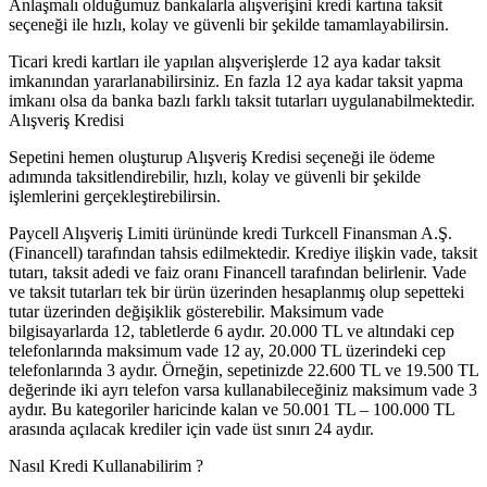
Anlaşmalı olduğumuz bankalarla alışverişini kredi kartına taksit
seçeneği ile hızlı, kolay ve güvenli bir şekilde tamamlayabilirsin.
Ticari kredi kartları ile yapılan alışverişlerde 12 aya kadar taksit
imkanından yararlanabilirsiniz. En fazla 12 aya kadar taksit yapma
imkanı olsa da banka bazlı farklı taksit tutarları uygulanabilmektedir.
Alışveriş Kredisi
Sepetini hemen oluşturup Alışveriş Kredisi seçeneği ile ödeme
adımında taksitlendirebilir, hızlı, kolay ve güvenli bir şekilde
işlemlerini gerçekleştirebilirsin.
Paycell Alışveriş Limiti ürününde kredi Turkcell Finansman A.Ş.
(Financell) tarafından tahsis edilmektedir. Krediye ilişkin vade, taksit
tutarı, taksit adedi ve faiz oranı Financell tarafından belirlenir. Vade
ve taksit tutarları tek bir ürün üzerinden hesaplanmış olup sepetteki
tutar üzerinden değişiklik gösterebilir. Maksimum vade
bilgisayarlarda 12, tabletlerde 6 aydır. 20.000 TL ve altındaki cep
telefonlarında maksimum vade 12 ay, 20.000 TL üzerindeki cep
telefonlarında 3 aydır. Örneğin, sepetinizde 22.600 TL ve 19.500 TL
değerinde iki ayrı telefon varsa kullanabileceğiniz maksimum vade 3
aydır. Bu kategoriler haricinde kalan ve 50.001 TL – 100.000 TL
arasında açılacak krediler için vade üst sınırı 24 aydır.
Nasıl Kredi Kullanabilirim ?