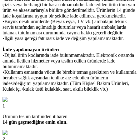
çizik veya herhangi bir hasar olmamalıdır. İade edilen ürün tüm yan
ürün ve aksesuarlarıyla birlikte gönderilmelidir. Ürünlerin 14 günde
iade koşullarına uygun bir şekilde iade edilmesi gerekmektedir.
•Büyük desili ürünlerde (Beyaz eşya, TV vb.) ambalajın teknik
servis tarafından açılmadığı durumlar veya hasarlı ambalajlarda
tutanak tutulmaması durumunda cayma hakkı geçerli değildir.
•İlgili yasa gereği faturasız iade ve değişim yapılamamaktadır.
İade yapılamayan ürünler:
•Dijital ürün kodlarında iade bulunmamaktadır. Elektronik ortamda
anında iletilen hizmetler veya teslim edilen ürünlerde iade
bulunmamaktadır.
•Kullanım esnasında vücut ile birebir temas gerektiren ve kullanımla
beraber sağlık açısından tehlike arz edebilen ürünlerin
iadesi/değişimi yapılamamaktadır. (Tüm Kişisel Bakım Ürünleri,
Kulak içi /kulak üstü kulaklık, saat, akıllı bileklik vb.)
1
Ürünün teslim tarihinden itibaren
14 gün geçmediğine emin olun.
2