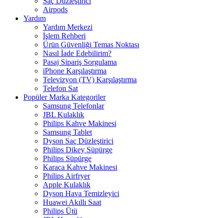
Saç Düzleştirici
Airpods
Yardım
Yardım Merkezi
İşlem Rehberi
Ürün Güvenliği Temas Noktası
Nasıl İade Edebilirim?
Pasaj Sipariş Sorgulama
iPhone Karşılaştırma
Televizyon (TV) Karşılaştırma
Telefon Sat
Popüler Marka Kategoriler
Samsung Telefonlar
JBL Kulaklık
Philips Kahve Makinesi
Samsung Tablet
Dyson Saç Düzleştirici
Philips Dikey Süpürge
Philips Süpürge
Karaca Kahve Makinesi
Philips Airfryer
Apple Kulaklık
Dyson Hava Temizleyici
Huawei Akıllı Saat
Philips Ütü