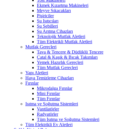
Tost Makineleri
Ekmek Kızartma Makineleri
Meyve Sıkacakları
Pişiriciler
Su Isıtıcıları
Su Sebilleri
Su Arıtma Cihazları
Teknolojik Mutfak Aletleri
Tüm Elektrikli Mutfak Aletleri
Mutfak Gereçleri
Tava & Tencere & Düdüklü Tencere
Çatal & Kaşık & Bıçak Takımları
Yemek Hazırlık Gereçleri
Tüm Mutfak Gereçleri
Yapı Aletleri
Hava Temizleme Cihazları
Fırınlar
Mikrodalga Fırınlar
Mini Fırınlar
Tüm Fırınlar
Isıtma ve Soğutma Sistemleri
Vantilatörler
Radyatörler
Tüm Isıtma ve Soğutma Sistemleri
Tüm Elektrikli Ev Aletleri