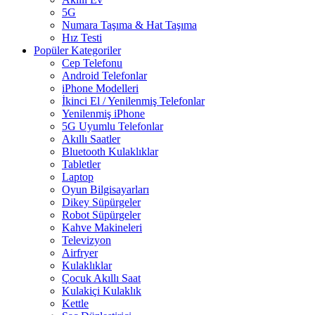
5G
Numara Taşıma & Hat Taşıma
Hız Testi
Popüler Kategoriler
Cep Telefonu
Android Telefonlar
iPhone Modelleri
İkinci El / Yenilenmiş Telefonlar
Yenilenmiş iPhone
5G Uyumlu Telefonlar
Akıllı Saatler
Bluetooth Kulaklıklar
Tabletler
Laptop
Oyun Bilgisayarları
Dikey Süpürgeler
Robot Süpürgeler
Kahve Makineleri
Televizyon
Airfryer
Kulaklıklar
Çocuk Akıllı Saat
Kulakiçi Kulaklık
Kettle