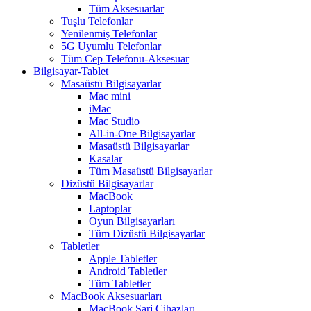
Tüm Aksesuarlar
Tuşlu Telefonlar
Yenilenmiş Telefonlar
5G Uyumlu Telefonlar
Tüm Cep Telefonu-Aksesuar
Bilgisayar-Tablet
Masaüstü Bilgisayarlar
Mac mini
iMac
Mac Studio
All-in-One Bilgisayarlar
Masaüstü Bilgisayarlar
Kasalar
Tüm Masaüstü Bilgisayarlar
Dizüstü Bilgisayarlar
MacBook
Laptoplar
Oyun Bilgisayarları
Tüm Dizüstü Bilgisayarlar
Tabletler
Apple Tabletler
Android Tabletler
Tüm Tabletler
MacBook Aksesuarları
MacBook Şarj Cihazları