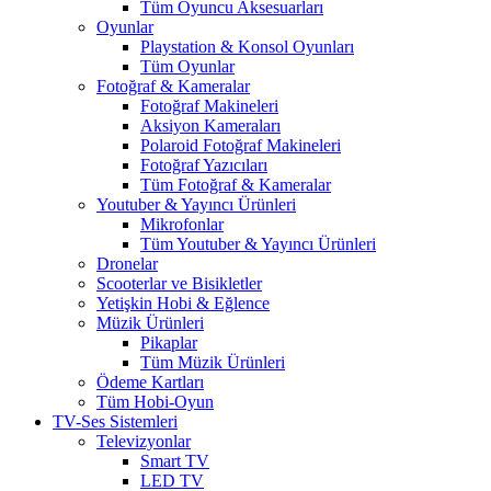
Tüm Oyuncu Aksesuarları
Oyunlar
Playstation & Konsol Oyunları
Tüm Oyunlar
Fotoğraf & Kameralar
Fotoğraf Makineleri
Aksiyon Kameraları
Polaroid Fotoğraf Makineleri
Fotoğraf Yazıcıları
Tüm Fotoğraf & Kameralar
Youtuber & Yayıncı Ürünleri
Mikrofonlar
Tüm Youtuber & Yayıncı Ürünleri
Dronelar
Scooterlar ve Bisikletler
Yetişkin Hobi & Eğlence
Müzik Ürünleri
Pikaplar
Tüm Müzik Ürünleri
Ödeme Kartları
Tüm Hobi-Oyun
TV-Ses Sistemleri
Televizyonlar
Smart TV
LED TV