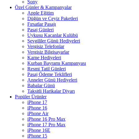
Sony
Özel Günler & Kampanyalar
Apple Eğitim
Düğün ve Çeyiz Paketleri
Fırsatlar Pasajı
Pasaj Günleri
Uykusu Kaçanlar Kulübü
Sevgililer Günü Hediyeleri
Vergisiz Telefonlar
Vergisiz Bilgisayarlar
Karne Hediyeleri
Kurban Bayramı Kampanyası
Resmi Tatil Günleri
Pasaj Ödeme Teklifleri
Anneler Günü Hediyeleri
Babalar Günü
Taksitli Harikalar Diyarı
Popüler Ürünler
iPhone 17
iPhone 16
iPhone Air
iPhone 16 Pro Max
iPhone 17 Pro Max
iPhone 16E
iPhone 15