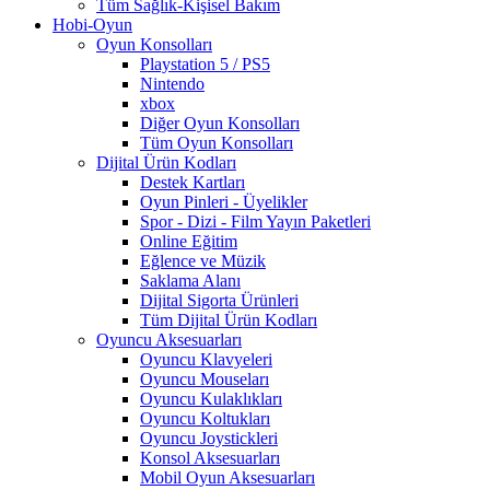
Tüm Sağlık-Kişisel Bakım
Hobi-Oyun
Oyun Konsolları
Playstation 5 / PS5
Nintendo
xbox
Diğer Oyun Konsolları
Tüm Oyun Konsolları
Dijital Ürün Kodları
Destek Kartları
Oyun Pinleri - Üyelikler
Spor - Dizi - Film Yayın Paketleri
Online Eğitim
Eğlence ve Müzik
Saklama Alanı
Dijital Sigorta Ürünleri
Tüm Dijital Ürün Kodları
Oyuncu Aksesuarları
Oyuncu Klavyeleri
Oyuncu Mouseları
Oyuncu Kulaklıkları
Oyuncu Koltukları
Oyuncu Joystickleri
Konsol Aksesuarları
Mobil Oyun Aksesuarları