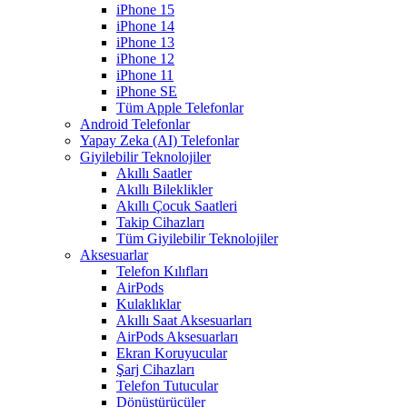
iPhone 15
iPhone 14
iPhone 13
iPhone 12
iPhone 11
iPhone SE
Tüm Apple Telefonlar
Android Telefonlar
Yapay Zeka (AI) Telefonlar
Giyilebilir Teknolojiler
Akıllı Saatler
Akıllı Bileklikler
Akıllı Çocuk Saatleri
Takip Cihazları
Tüm Giyilebilir Teknolojiler
Aksesuarlar
Telefon Kılıfları
AirPods
Kulaklıklar
Akıllı Saat Aksesuarları
AirPods Aksesuarları
Ekran Koruyucular
Şarj Cihazları
Telefon Tutucular
Dönüştürücüler