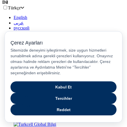
Dil
Türkçe
English
عربى
русский