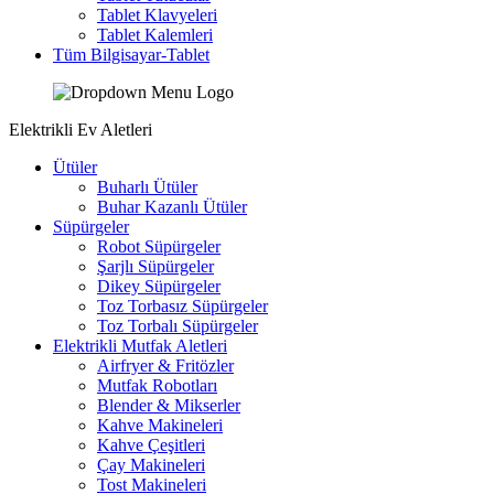
Tablet Klavyeleri
Tablet Kalemleri
Tüm Bilgisayar-Tablet
Elektrikli Ev Aletleri
Ütüler
Buharlı Ütüler
Buhar Kazanlı Ütüler
Süpürgeler
Robot Süpürgeler
Şarjlı Süpürgeler
Dikey Süpürgeler
Toz Torbasız Süpürgeler
Toz Torbalı Süpürgeler
Elektrikli Mutfak Aletleri
Airfryer & Fritözler
Mutfak Robotları
Blender & Mikserler
Kahve Makineleri
Kahve Çeşitleri
Çay Makineleri
Tost Makineleri