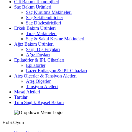
Cilt Bakım Teknolojileri
Saç Bakım Ürünleri
Saç Kurutma Makineleri
Saç Şekillendiriciler
Saç Düzleştiricileri
Erkek Bakım Ürünleri
Tıraş Makineleri
Saç & Sakal Kesme Makineleri
Ağız Bakım Ürünleri
Şarjlı Diş Fırçaları
Ağız Duşları
Epilatörler & IPL Cihazları
Epilatörler
Lazer Epilasyon & IPL Cihazları
Ateş Ölçerler & Tansiyon Aletleri
Ateş Ölçerler
Tansiyon Aletleri
Masaj Aletleri
Tartılar
Tüm Sağlık-Kişisel Bakım
Hobi-Oyun