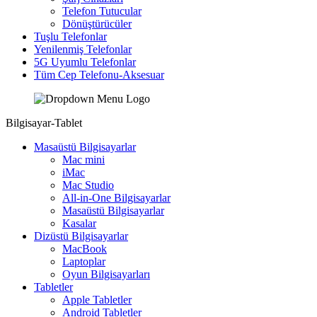
Telefon Tutucular
Dönüştürücüler
Tuşlu Telefonlar
Yenilenmiş Telefonlar
5G Uyumlu Telefonlar
Tüm Cep Telefonu-Aksesuar
Bilgisayar-Tablet
Masaüstü Bilgisayarlar
Mac mini
iMac
Mac Studio
All-in-One Bilgisayarlar
Masaüstü Bilgisayarlar
Kasalar
Dizüstü Bilgisayarlar
MacBook
Laptoplar
Oyun Bilgisayarları
Tabletler
Apple Tabletler
Android Tabletler