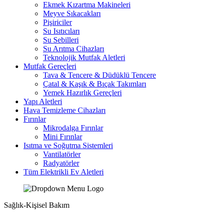
Ekmek Kızartma Makineleri
Meyve Sıkacakları
Pişiriciler
Su Isıtıcıları
Su Sebilleri
Su Arıtma Cihazları
Teknolojik Mutfak Aletleri
Mutfak Gereçleri
Tava & Tencere & Düdüklü Tencere
Çatal & Kaşık & Bıçak Takımları
Yemek Hazırlık Gereçleri
Yapı Aletleri
Hava Temizleme Cihazları
Fırınlar
Mikrodalga Fırınlar
Mini Fırınlar
Isıtma ve Soğutma Sistemleri
Vantilatörler
Radyatörler
Tüm Elektrikli Ev Aletleri
Sağlık-Kişisel Bakım