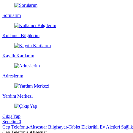
Sorularım
Kullanıcı Bilgilerim
Kayıtlı Kartlarım
Adreslerim
Yardım Merkezi
Çıkış Yap
Sepetim
0
Cep Telefonu-Aksesuar
Bilgisayar-Tablet
Elektrikli Ev Aletleri
Sağlı
Cep Telefonu-Aksesuar