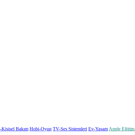
k-Kişisel Bakım
Hobi-Oyun
TV-Ses Sistemleri
Ev-Yaşam
Apple Eğitim