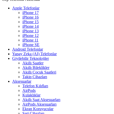
Apple Telefonlar
iPhone 17
iPhone 16
iPhone 15
iPhone 14
iPhone 13
iPhone 12
iPhone 11
iPhone SE
Android Telefonlar
Yapay Zeka (AI) Telefonlar
Giyilebilir Teknolojiler
Akıllı Saatler
Akıllı Bileklikler
Akıllı Çocuk Saatleri
Takip Cihazları
Aksesuarlar
Telefon Kılıfları
AirPods
Kulaklıklar
Akıllı Saat Aksesuarları
AirPods Aksesuarları
Ekran Koruyucular
Şarj Cihazları