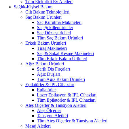
Tüm Elektrikli Ev Aletleri
Sağlık-Kişisel Bakım
Cilt Bakım Teknolojileri
Saç Bakım Ürünleri
Saç Kurutma Makineleri
Saç Şekillendiriciler
Saç Düzleştiricileri
Tüm Saç Bakım Ürünleri
Erkek Bakım Ürünleri
Tıraş Makineleri
Saç & Sakal Kesme Makineleri
Tüm Erkek Bakım Ürünleri
Ağız Bakım Ürünleri
Şarjlı Diş Fırçaları
Ağız Duşları
Tüm Ağız Bakım Ürünleri
Epilatörler & IPL Cihazları
Epilatörler
Lazer Epilasyon & IPL Cihazları
Tüm Epilatörler & IPL Cihazları
Ateş Ölçerler & Tansiyon Aletleri
Ateş Ölçerler
Tansiyon Aletleri
Tüm Ateş Ölçerler & Tansiyon Aletleri
Masaj Aletleri