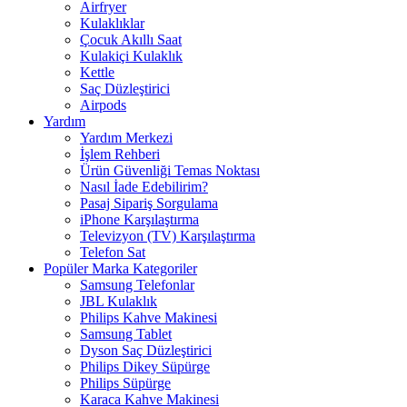
Airfryer
Kulaklıklar
Çocuk Akıllı Saat
Kulakiçi Kulaklık
Kettle
Saç Düzleştirici
Airpods
Yardım
Yardım Merkezi
İşlem Rehberi
Ürün Güvenliği Temas Noktası
Nasıl İade Edebilirim?
Pasaj Sipariş Sorgulama
iPhone Karşılaştırma
Televizyon (TV) Karşılaştırma
Telefon Sat
Popüler Marka Kategoriler
Samsung Telefonlar
JBL Kulaklık
Philips Kahve Makinesi
Samsung Tablet
Dyson Saç Düzleştirici
Philips Dikey Süpürge
Philips Süpürge
Karaca Kahve Makinesi