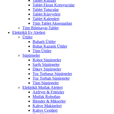
Tablet Kılıfları
Tablet Ekran Koruyucular
Tablet Tutucular
Tablet Klavyeleri
Tablet Kalemleri
Tüm Tablet Aksesuarları
Tüm Bilgisayar-Tablet
Elektrikli Ev Aletleri
Ütüler
Buharlı Ütüler
Buhar Kazanlı Ütüler
Tüm Ütüler
Süpürgeler
Robot Süpürgeler
Şarjlı Süpürgeler
Dikey Süpürgeler
Toz Torbasız Süpürgeler
Toz Torbalı Süpürgeler
Tüm Süpürgeler
Elektrikli Mutfak Aletleri
Airfryer & Fritözler
Mutfak Robotları
Blender & Mikserler
Kahve Makineleri
Kahve Çeşitleri