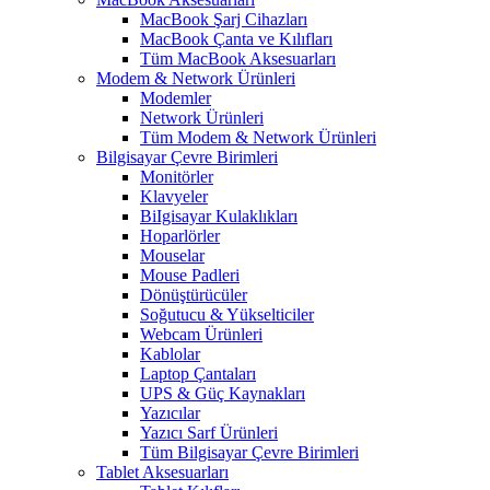
MacBook Şarj Cihazları
MacBook Çanta ve Kılıfları
Tüm MacBook Aksesuarları
Modem & Network Ürünleri
Modemler
Network Ürünleri
Tüm Modem & Network Ürünleri
Bilgisayar Çevre Birimleri
Monitörler
Klavyeler
BiIgisayar Kulaklıkları
Hoparlörler
Mouselar
Mouse Padleri
Dönüştürücüler
Soğutucu & Yükselticiler
Webcam Ürünleri
Kablolar
Laptop Çantaları
UPS & Güç Kaynakları
Yazıcılar
Yazıcı Sarf Ürünleri
Tüm Bilgisayar Çevre Birimleri
Tablet Aksesuarları