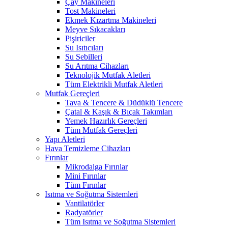
Çay Makineleri
Tost Makineleri
Ekmek Kızartma Makineleri
Meyve Sıkacakları
Pişiriciler
Su Isıtıcıları
Su Sebilleri
Su Arıtma Cihazları
Teknolojik Mutfak Aletleri
Tüm Elektrikli Mutfak Aletleri
Mutfak Gereçleri
Tava & Tencere & Düdüklü Tencere
Çatal & Kaşık & Bıçak Takımları
Yemek Hazırlık Gereçleri
Tüm Mutfak Gereçleri
Yapı Aletleri
Hava Temizleme Cihazları
Fırınlar
Mikrodalga Fırınlar
Mini Fırınlar
Tüm Fırınlar
Isıtma ve Soğutma Sistemleri
Vantilatörler
Radyatörler
Tüm Isıtma ve Soğutma Sistemleri