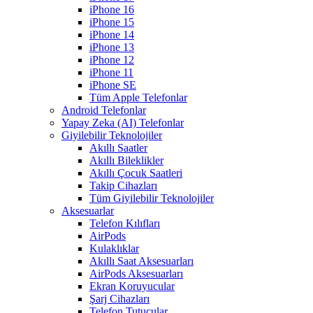
iPhone 16
iPhone 15
iPhone 14
iPhone 13
iPhone 12
iPhone 11
iPhone SE
Tüm Apple Telefonlar
Android Telefonlar
Yapay Zeka (AI) Telefonlar
Giyilebilir Teknolojiler
Akıllı Saatler
Akıllı Bileklikler
Akıllı Çocuk Saatleri
Takip Cihazları
Tüm Giyilebilir Teknolojiler
Aksesuarlar
Telefon Kılıfları
AirPods
Kulaklıklar
Akıllı Saat Aksesuarları
AirPods Aksesuarları
Ekran Koruyucular
Şarj Cihazları
Telefon Tutucular