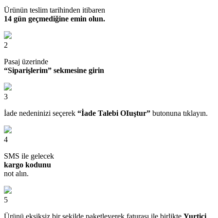
Ürünün teslim tarihinden itibaren
14 gün geçmediğine emin olun.
2
Pasaj üzerinde
“Siparişlerim” sekmesine girin
3
İade nedeninizi seçerek
“İade Talebi OIuştur”
butonuna tıklayın.
4
SMS ile gelecek
kargo kodunu
not alın.
5
Ürünü eksiksiz bir şekilde paketleyerek faturası ile birlikte
Yurtiçi