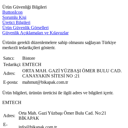
Ürün Güvenliği Bilgileri
ButtonIcon
Sorumlu Kişi
Üretici Bilgileri
Ürün Güvenlik Görselleri
Güvenlik Açıklamaları ve Kılavuzlar
Ürünün gerekli düzenlemelere sahip olmasını sağlayan Türkiye
merkezli tedarikçileri gösterir.
Satıcı:
Bistore
Tedarikçi:
EMTECH
ORTA MAH. GAZİ YÜZBAŞI ÖMER BULU CAD.
Adres:
CANAYAKIN SİTESİ NO :21
E-posta:
mahmut@bikapak.com.tr
Ürün bilgileri, ürünün üreticisi ile ilgili adres ve bilgileri içerir.
EMTECH
Orta Mah. Gazi Yüzbaşı Ömer Bulu Cad. No:21
Adres:
BİKAPAK
E-
info@bikapak.com.tr