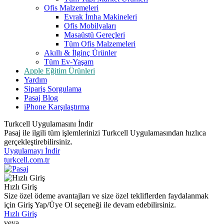
Ofis Malzemeleri
Evrak İmha Makineleri
Ofis Mobilyaları
Masaüstü Gereçleri
Tüm Ofis Malzemeleri
Akıllı & İlginç Ürünler
Tüm Ev-Yaşam
Apple Eğitim Ürünleri
Yardım
Sipariş Sorgulama
Pasaj Blog
iPhone Karşılaştırma
Turkcell Uygulamasını İndir
Pasaj ile ilgili tüm işlemlerinizi Turkcell Uygulamasından hızlıca
gerçekleştirebilirsiniz.
Uygulamayı İndir
turkcell.com.tr
Hızlı Giriş
Size özel ödeme avantajları ve size özel tekliflerden faydalanmak
için Giriş Yap/Üye Ol seçeneği ile devam edebilirsiniz.
Hızlı Giriş
veya