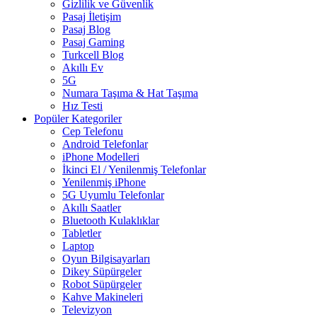
Gizlilik ve Güvenlik
Pasaj İletişim
Pasaj Blog
Pasaj Gaming
Turkcell Blog
Akıllı Ev
5G
Numara Taşıma & Hat Taşıma
Hız Testi
Popüler Kategoriler
Cep Telefonu
Android Telefonlar
iPhone Modelleri
İkinci El / Yenilenmiş Telefonlar
Yenilenmiş iPhone
5G Uyumlu Telefonlar
Akıllı Saatler
Bluetooth Kulaklıklar
Tabletler
Laptop
Oyun Bilgisayarları
Dikey Süpürgeler
Robot Süpürgeler
Kahve Makineleri
Televizyon