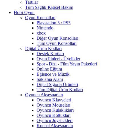
Tartılar
Tüm Sağlık-Kişisel Bakım
Hobi-Oyun
Oyun Konsolları
Playstation 5 / PS5
Nintendo
xbox
Diğer Oyun Konsolları
Tüm Oyun Konsolları
Dijital Ürün Kodları
Destek Kartları
Oyun Pinleri - Üyelikler
Spor - Dizi - Film Yayın Paketleri
Online Eğitim
Eğlence ve Müzik
Saklama Alanı
Dijital Sigorta Ürünleri
Tüm Dijital Ürün Kodları
Oyuncu Aksesuarları
Oyuncu Klavyeleri
Oyuncu Mouseları
Oyuncu Kulaklıkları
Oyuncu Koltukları
Oyuncu Joystickleri
Konsol Aksesuarları