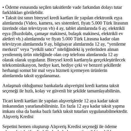
• Ödeme esnasında seçilen taksitlerde vade farkından dolayı tutar
farklılıkları görülebilir.
• Taksit üst sınırı bireysel kredi kartları ile yapılan elektronik eşya
alımlarında (Video, kamera, ses sistemleri, fiyatı 5.000 Türk lirasının
üzerinde olan televizyon vb) 4 ay, tablet alımlarında 6 ay, elektrikli
eşya (Buzdolabı, çamaşır makinesi, bulaşık makinesi, elektrikli ev
aletleri vb.) alımlarında ve fiyatı 5.000 Türk Lirasına kadar olan
televizyon alımlarında 9 ay, bilgisayar alımlarında 12 ay, “yenileme
merkezi” veya “yetkili satıcı” niteliğindeki iş yerlerinden alınan
yenilenmiş ürün niteliğinde olan cep telefonu alımlarında 12 ay
olarak olarak uygulanır. Bireysel kredi kartlarıyla gerçekleştirilecek
telekomünikasyon, hediye kart, hediye çeki ve benzeri şekillerde
herhangi somut bir mal veya hizmeti içermeyen ürünlerin
alımlarında taksit uygulanamaz.
Anlaşmalı olduğumuz bankalarla alışverişini kredi kartına taksit
seçeneği ile hızlı, kolay ve güvenli bir şekilde tamamlayabilirsin.
Ticari kredi kartları ile yapılan alışverişlerde 12 aya kadar taksit
imkanından yararlanabilirsiniz. En fazla 12 aya kadar taksit yapma
imkanı olsa da banka bazlı farklı taksit tutarları uygulanabilmektedir.
Alışveriş Kredisi
Sepetini hemen oluşturup Alışveriş Kredisi seçeneği ile ödeme