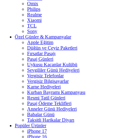
Omix
Philips
Realme
Xiaomi
TCL
Sony
Özel Günler & Kampanyalar
Apple Eğitim
Düğün ve Çeyiz Paketleri
Fırsatlar Pasajı
Pasaj Günleri
Uykusu Kaçanlar Kulübü
Sevgililer Günü Hediyeleri
Vergisiz Telefonlar
Vergisiz Bilgisayarlar
Karne Hediyeleri
Kurban Bayramı Kampanyası
Resmi Tatil Günleri
Pasaj Ödeme Teklifleri
Anneler Günü Hediyeleri
Babalar Günü
Taksitli Harikalar Diyarı
Popüler Ürünler
iPhone 17
iPhone 16