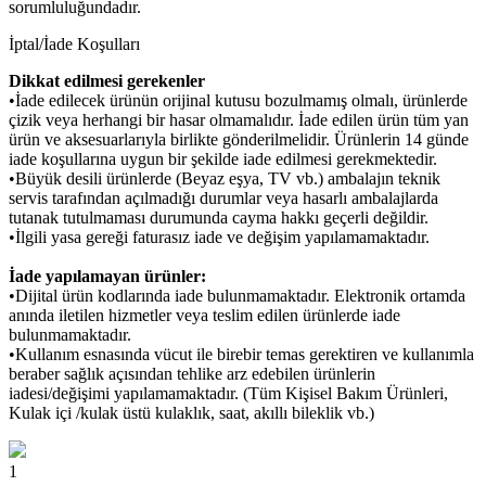
sorumluluğundadır.
İptal/İade Koşulları
Dikkat edilmesi gerekenler
•İade edilecek ürünün orijinal kutusu bozulmamış olmalı, ürünlerde
çizik veya herhangi bir hasar olmamalıdır. İade edilen ürün tüm yan
ürün ve aksesuarlarıyla birlikte gönderilmelidir. Ürünlerin 14 günde
iade koşullarına uygun bir şekilde iade edilmesi gerekmektedir.
•Büyük desili ürünlerde (Beyaz eşya, TV vb.) ambalajın teknik
servis tarafından açılmadığı durumlar veya hasarlı ambalajlarda
tutanak tutulmaması durumunda cayma hakkı geçerli değildir.
•İlgili yasa gereği faturasız iade ve değişim yapılamamaktadır.
İade yapılamayan ürünler:
•Dijital ürün kodlarında iade bulunmamaktadır. Elektronik ortamda
anında iletilen hizmetler veya teslim edilen ürünlerde iade
bulunmamaktadır.
•Kullanım esnasında vücut ile birebir temas gerektiren ve kullanımla
beraber sağlık açısından tehlike arz edebilen ürünlerin
iadesi/değişimi yapılamamaktadır. (Tüm Kişisel Bakım Ürünleri,
Kulak içi /kulak üstü kulaklık, saat, akıllı bileklik vb.)
1