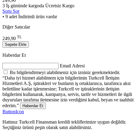
249,90
3 İş gününde kargoda
Ücretsiz Kargo
Soru Sor
• 9 adet İndirimli ürün vardır
Diğer Satıcılar
TL
249,90
Sepete Ekle
Haberdar Et
Email Adresi
Bu bilgilendirmeyi alabilmeniz için izniniz gerekmektedir.
“Daha iyi hizmet alabilmem için bilgilerimin Turkcell İletişim
Hizmetleri A.Ş, iştirakleri ve bunların iş ortaklarınca, tarafımca aksi
belirtiline kadar işlenmesine; Turkcell ve iştiraklerinin iletişim
bilgilerimi kullanarak, kampanya, servis, tarife ve hizmetleri ile ilgili
duyuruları tarafıma iletmesine izin verdiğimi kabul, beyan ve taahhüt
ederim.”
Haberdar Et
ButtonIcon
Hattınız Turkcell Finansman kredili tekliflerimize uygun değildir.
Seçtiğiniz ürünü peşin olarak satın alabilirsiniz.