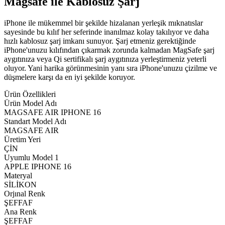
Magsafe ile Kablosuz Şarj
iPhone ile mükemmel bir şekilde hizalanan yerleşik mıknatıslar
sayesinde bu kılıf her seferinde inanılmaz kolay takılıyor ve daha
hızlı kablosuz şarj imkanı sunuyor. Şarj etmeniz gerektiğinde
iPhone'unuzu kılıfından çıkarmak zorunda kalmadan MagSafe şarj
aygıtınıza veya Qi sertifikalı şarj aygıtınıza yerleştirmeniz yeterli
oluyor. Yani harika görünmesinin yanı sıra iPhone'unuzu çizilme ve
düşmelere karşı da en iyi şekilde koruyor.
Ürün Özellikleri
Ürün Model Adı
MAGSAFE AIR IPHONE 16
Standart Model Adı
MAGSAFE AIR
Üretim Yeri
ÇİN
Uyumlu Model 1
APPLE IPHONE 16
Materyal
SİLİKON
Orjınal Renk
ŞEFFAF
Ana Renk
ŞEFFAF