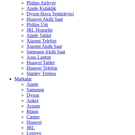
Philips Airfryer
Apple Kulaklık
Dyson Hava Temizleyici
Huawei Akıllı Saat
Philips Ütü
JBL Hoparlör
Apple Tablet
Xiaomi Telefon
Xiaomi Akıllı Saat
Samsung Akıllı Saat
Asus Laptop
Huawei Tablet
Huawei Telefon
Stanley Termos
Markalar
Apple
Samsung
Dyson
Anker
Arzum
Braun
Casper
Huawei
JBL
Lenovo