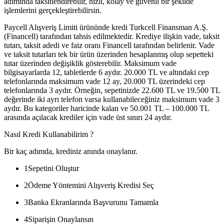
adımında taksitlendirebilir, hızlı, kolay ve güvenli bir şekilde
işlemlerini gerçekleştirebilirsin.
Paycell Alışveriş Limiti ürününde kredi Turkcell Finansman A.Ş.
(Financell) tarafından tahsis edilmektedir. Krediye ilişkin vade, taksit
tutarı, taksit adedi ve faiz oranı Financell tarafından belirlenir. Vade
ve taksit tutarları tek bir ürün üzerinden hesaplanmış olup sepetteki
tutar üzerinden değişiklik gösterebilir. Maksimum vade
bilgisayarlarda 12, tabletlerde 6 aydır. 20.000 TL ve altındaki cep
telefonlarında maksimum vade 12 ay, 20.000 TL üzerindeki cep
telefonlarında 3 aydır. Örneğin, sepetinizde 22.600 TL ve 19.500 TL
değerinde iki ayrı telefon varsa kullanabileceğiniz maksimum vade 3
aydır. Bu kategoriler haricinde kalan ve 50.001 TL – 100.000 TL
arasında açılacak krediler için vade üst sınırı 24 aydır.
Nasıl Kredi Kullanabilirim ?
Bir kaç adımda, krediniz anında onaylanır.
1
Sepetini Oluştur
2
Ödeme Yöntemini Alışveriş Kredisi Seç
3
Banka Ekranlarında Başvurunu Tamamla
4
Siparişin Onaylansın